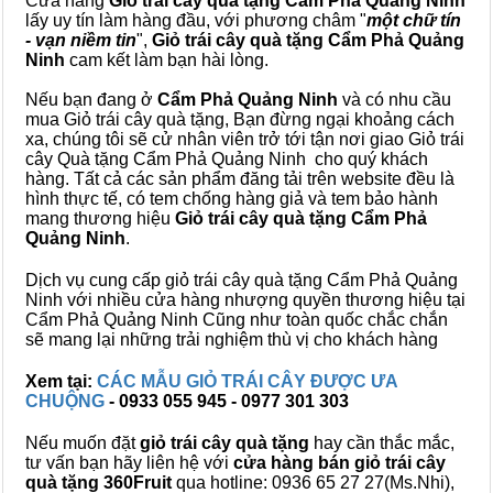
Cửa hàng
Giỏ trái cây quà tặng Cẩm Phả Quảng Ninh
lấy uy tín làm hàng đầu, với phương châm "
một chữ tín
- vạn niềm tin
",
Giỏ trái cây
quà tặng
Cẩm Phả Quảng
Ninh
cam kết làm bạn hài lòng.
Nếu bạn đang ở
Cẩm Phả Quảng Ninh
và có nhu cầu
mua Giỏ trái cây quà tặng, Bạn đừng ngại khoảng cách
xa, chúng tôi sẽ cử nhân viên trở tới tận nơi giao Giỏ trái
cây Quà tặng Cẩm Phả Quảng Ninh cho quý khách
hàng. Tất cả các sản phẩm đăng tải trên website đều là
hình thực tế, có tem chống hàng giả và tem bảo hành
mang thương hiệu
Giỏ trái cây quà tặng Cẩm Phả
Quảng Ninh
.
Dịch vụ cung cấp giỏ trái cây quà tặng Cẩm Phả Quảng
Ninh với nhiều cửa hàng nhượng quyền thương hiệu tại
Cẩm Phả Quảng Ninh Cũng như toàn quốc chắc chắn
sẽ mang lại những trải nghiệm thù vị cho khách hàng
Xem tại:
CÁC MẪU GIỎ TRÁI CÂY ĐƯỢC ƯA
CHUỘNG
- 0933 055 945 - 0977 301 303
Nếu muốn đặt
giỏ trái cây quà tặng
hay cần thắc mắc,
tư vấn bạn hãy liên hệ với
cửa hàng bán
giỏ trái cây
quà tặng
360Fruit
qua hotline: 0936 65 27 27(Ms.Nhi),