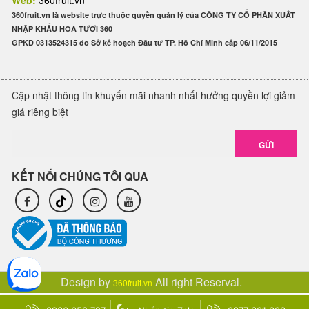
Web:
360fruit.vn
360fruit.vn là website trực thuộc quyền quản lý của CÔNG TY CỔ PHẦN XUẤT
NHẬP KHẨU HOA TƯƠI 360
GPKD 0313524315 do Sở kế hoạch Đầu tư TP. Hồ Chí Minh cấp 06/11/2015
Cập nhật thông tin khuyến mãi nhanh nhất hưởng quyền lợi giảm
giá riêng biệt
GỬI
KẾT NỐI CHÚNG TÔI QUA
Design by
All right Reserval.
360fruit.vn