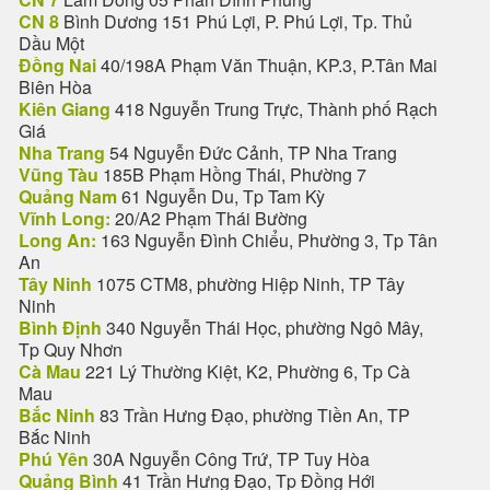
CN 8
Bình Dương 151 Phú Lợi, P. Phú Lợi, Tp. Thủ
Dầu Một
Đồng Nai
40/198A Phạm Văn Thuận, KP.3, P.Tân Mai
Biên Hòa
Kiên Giang
418 Nguyễn Trung Trực, Thành phố Rạch
Giá
Nha Trang
54 Nguyễn Đức Cảnh, TP Nha Trang
Vũng Tàu
185B Phạm Hồng Thái, Phường 7
Quảng Nam
61 Nguyễn Du, Tp Tam Kỳ
Vĩnh Long:
20/A2 Phạm Thái Bường
Long An:
163 Nguyễn Đình Chiểu, Phường 3, Tp Tân
An
Tây Ninh
1075 CTM8, phường Hiệp Ninh, TP Tây
Ninh
Bình Định
340 Nguyễn Thái Học, phường Ngô Mây,
Tp Quy Nhơn
Cà Mau
221 Lý Thường Kiệt, K2, Phường 6, Tp Cà
Mau
Bắc Ninh
83 Trần Hưng Đạo, phường Tiền An, TP
Bắc Ninh
Phú Yên
30A Nguyễn Công Trứ, TP Tuy Hòa
Quảng Bình
41 Trần Hưng Đạo, Tp Đồng Hới