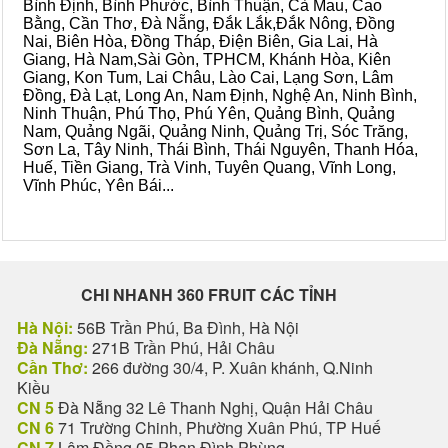
Bình Định, Bình Phước, Bình Thuận, Cà Mau, Cao
Bằng, Cần Thơ, Đà Nẵng, Đắk Lắk,Đắk Nông, Đồng
Nai, Biên Hòa, Đồng Tháp, Điện Biên, Gia Lai, Hà
Giang, Hà Nam,Sài Gòn, TPHCM, Khánh Hòa, Kiên
Giang, Kon Tum, Lai Châu, Lào Cai, Lạng Sơn, Lâm
Đồng, Đà Lạt, Long An, Nam Định, Nghệ An, Ninh Bình,
Ninh Thuận, Phú Thọ, Phú Yên, Quảng Bình, Quảng
Nam, Quảng Ngãi, Quảng Ninh, Quảng Trị, Sóc Trăng,
Sơn La, Tây Ninh, Thái Bình, Thái Nguyên, Thanh Hóa,
Huế, Tiền Giang, Trà Vinh, Tuyên Quang, Vĩnh Long,
Vĩnh Phúc, Yên Bái...
CHI NHANH 360 FRUIT CÁC TỈNH
Hà Nội:
56B Trần Phú, Ba Đình, Hà Nội
Đà Nẵng:
271B Trần Phú, Hải Châu
Cần Thơ:
266 đường 30/4, P. Xuân khánh, Q.Ninh
Kiều
CN 5
Đà Nẵng 32 Lê Thanh Nghị, Quận Hải Châu
CN 6
71 Trường Chinh, Phường Xuân Phú, TP Huế
CN 7
Lâm Đồng 05 Phan Đình Phùng