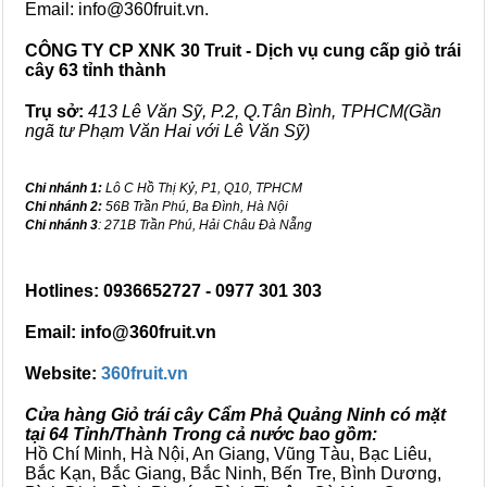
Email: info@360fruit.vn.
CÔNG TY CP XNK 30 Truit - Dịch vụ cung cấp giỏ trái
cây 63 tỉnh thành
Trụ sở:
413 Lê Văn Sỹ, P.2, Q.Tân Bình, TPHCM(Gần
ngã tư Phạm Văn Hai với Lê Văn Sỹ)
Chi nhánh 1:
Lô C Hồ Thị Kỷ, P1, Q10, TPHCM
Chi nhánh 2:
56B Trần Phú, Ba Đình, Hà Nội
Chi nhánh 3
: 271B Trần Phú, Hải Châu Đà Nẵng
Hotlines: 0936652727 - 0977 301 303
Email: info@360fruit.vn
Website:
360fruit.vn
Cửa hàng Giỏ trái cây Cẩm Phả Quảng Ninh có mặt
tại 64 Tỉnh/Thành Trong cả nước bao gồm:
Hồ Chí Minh, Hà Nội, An Giang, Vũng Tàu, Bạc Liêu,
Bắc Kạn, Bắc Giang, Bắc Ninh, Bến Tre, Bình Dương,