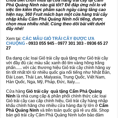
chưa biết chọn mua tại cửa hàng trái cây tại Cẩm
Phả Quảng Ninh nào giá tốt? Để đáp ứng nỗi lo về
việc tìm kiếm thực phẩm sạch ngày càng tăng cao
hiện nay, 360 Fruit mách bạn một cửa hàng trái cây
nhập khẩu Cẩm Phả Quảng Ninh nổi tiếng, được
chọn mua nhiều nhất. Cùng theo dõi bài viết dưới
đây nhé!
Xem tại:
CÁC MẪU GIỎ TRÁI CÂY ĐƯỢC ƯA
CHUỘNG
- 0933 055 945 - 0977 301 303 - 0936 65 27
27
Đa dạng các loại Giỏ trái cây quà tặng như Giỏ trái cây
với đầy đủ các màu sắc xanh đỏ tím vàng hồng trắng
phấn...... với các thương hiệu Giỏ trái cây chính hãng uy
tín tốt nhất tới từ nhiều quốc gia nổi tiếng như Nhật Bản,
Đài Loan, Thái Lan, Malyasia, Trung Quốc, Việt Nam,
Hàn Quốc, Nga, Mỹ, Pháp, Đức, Italy.....
Cửa hàng
Giỏ trái cây quà tặng Cẩm Phả Quảng
Ninh
là nhà cung cấp & phân phối chính thức các loại
Giỏ trái cây cao cấp chính hiệu, Giỏ trái cây hàng nhập
khẩu chính hãng cho nhiều cửa hàng đại lý lớn ở
Cẩm
Phả Quảng Ninh
và trên toàn quốc giá rẻ ưu đãi. Shop
bán giỏ trái cây Cẩm Phả Quảng Ninh luôn bảo đảm