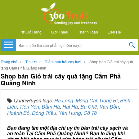
Giỏ Hàng
|
Giới Thiệu
|
Thanh Toán
|
Liên Hệ
Trang chủ
Tin tức
Điểm bán trái cây tươi
Shop bán Giỏ trái cây quà
tặng Cẩm Phả Quảng Ninh
Shop bán Giỏ trái cây quà tặng Cẩm Phả
Quảng Ninh
Quận/Huyện tags:
Hạ Long
,
Móng Cái
,
Uông Bí
,
Bình
Liêu
,
Tiên Yên
,
Đầm Hà
,
Hải Hà
,
Ba Chẽ
,
Vân Đồn
,
Hoành Bồ
,
Đông Triều
,
Yên Hưng
,
Cô Tô
Bạn đang tìm một địa chỉ uy tín bán trái cây sạch và
an toàn Tại Cẩm Phả Quảng Ninh? Bạn lo lắng khi