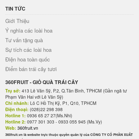
TIN TỨC
Giới Thiệu
Ý nghĩa các loài hoa
Tư vấn tặng quà
Sự tích các loài hoa
Điện hoa toàn quốc
Điểm bán trái cây tươi
360FRUIT - GIỎ QUÀ TRÁI CÂY
Trụ sở:
413 Lê Văn Sỹ, P.2, Q.Tân Bình, TPHCM (Gần ngã tư
Phạm Văn Hai với Lê Văn Sỹ)
Chi nhánh:
Lô C Hồ Thị Kỷ, P1, Q10, TPHCM
Điện thoại:
(028)22 298 398
Hotline 1:
0936 65 27 27(Ms.Nhi)
Hotline 2:
0977 301 303 - 0933 055 945 (Ms.Vy)
Web:
360fruit.vn
360fruit.vn là website trực thuộc quyền quản lý của CÔNG TY CỔ PHẦN XUẤT