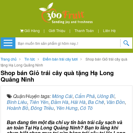
Giỏ Hàng
|
Giới Thiệu
|
Thanh Toán
|
Liên Hệ
Trang chủ
Tin tức
Điểm bán trái cây tươi
Shop bán Giỏ trái cây quà
tặng Hạ Long Quảng Ninh
Shop bán Giỏ trái cây quà tặng Hạ Long
Quảng Ninh
Quận/Huyện tags:
Móng Cái
,
Cẩm Phả
,
Uông Bí
,
Bình Liêu
,
Tiên Yên
,
Đầm Hà
,
Hải Hà
,
Ba Chẽ
,
Vân Đồn
,
Hoành Bồ
,
Đông Triều
,
Yên Hưng
,
Cô Tô
Bạn đang tìm một địa chỉ uy tín bán trái cây sạch và
an toàn Tại Hạ Long Quảng Ninh? Bạn lo lắng khi