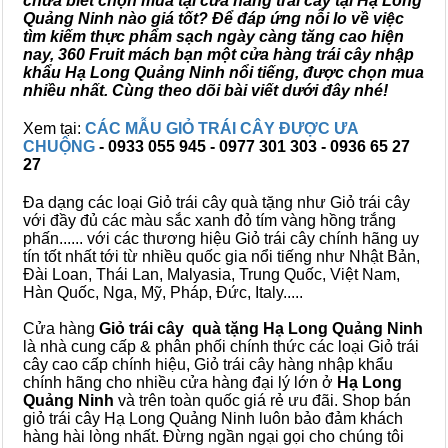
chưa biết chọn mua tại cửa hàng trái cây tại Hạ Long
Quảng Ninh nào giá tốt? Để đáp ứng nỗi lo về việc
tìm kiếm thực phẩm sạch ngày càng tăng cao hiện
nay, 360 Fruit mách bạn một cửa hàng trái cây nhập
khẩu Hạ Long Quảng Ninh nổi tiếng, được chọn mua
nhiều nhất. Cùng theo dõi bài viết dưới đây nhé!
Xem tại:
CÁC MẪU GIỎ TRÁI CÂY ĐƯỢC ƯA
CHUỘNG
- 0933 055 945 - 0977 301 303 - 0936 65 27
27
Đa dạng các loại Giỏ trái cây quà tặng như Giỏ trái cây
với đầy đủ các màu sắc xanh đỏ tím vàng hồng trắng
phấn...... với các thương hiệu Giỏ trái cây chính hãng uy
tín tốt nhất tới từ nhiều quốc gia nổi tiếng như Nhật Bản,
Đài Loan, Thái Lan, Malyasia, Trung Quốc, Việt Nam,
Hàn Quốc, Nga, Mỹ, Pháp, Đức, Italy.....
Cửa hàng
Giỏ trái cây quà tặng Hạ Long Quảng Ninh
là nhà cung cấp & phân phối chính thức các loại Giỏ trái
cây cao cấp chính hiệu, Giỏ trái cây hàng nhập khẩu
chính hãng cho nhiều cửa hàng đại lý lớn ở
Hạ Long
Quảng Ninh
và trên toàn quốc giá rẻ ưu đãi. Shop bán
giỏ trái cây Hạ Long Quảng Ninh luôn bảo đảm khách
hàng hài lòng nhất. Đừng ngần ngại gọi cho chúng tôi