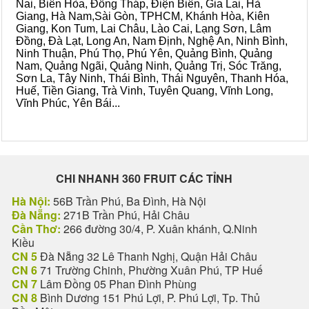
Nai, Biên Hòa, Đồng Tháp, Điện Biên, Gia Lai, Hà
Giang, Hà Nam,Sài Gòn, TPHCM, Khánh Hòa, Kiên
Giang, Kon Tum, Lai Châu, Lào Cai, Lạng Sơn, Lâm
Đồng, Đà Lạt, Long An, Nam Định, Nghệ An, Ninh Bình,
Ninh Thuận, Phú Thọ, Phú Yên, Quảng Bình, Quảng
Nam, Quảng Ngãi, Quảng Ninh, Quảng Trị, Sóc Trăng,
Sơn La, Tây Ninh, Thái Bình, Thái Nguyên, Thanh Hóa,
Huế, Tiền Giang, Trà Vinh, Tuyên Quang, Vĩnh Long,
Vĩnh Phúc, Yên Bái...
CHI NHANH 360 FRUIT CÁC TỈNH
Hà Nội:
56B Trần Phú, Ba Đình, Hà Nội
Đà Nẵng:
271B Trần Phú, Hải Châu
Cần Thơ:
266 đường 30/4, P. Xuân khánh, Q.Ninh
Kiều
CN 5
Đà Nẵng 32 Lê Thanh Nghị, Quận Hải Châu
CN 6
71 Trường Chinh, Phường Xuân Phú, TP Huế
CN 7
Lâm Đồng 05 Phan Đình Phùng
CN 8
Bình Dương 151 Phú Lợi, P. Phú Lợi, Tp. Thủ