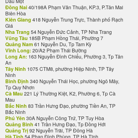
Dầu Một
Đồng Nai
40/198A Phạm Văn Thuận, KP.3, P.Tân Mai
Biên Hòa
Kiên Giang
418 Nguyễn Trung Trực, Thành phố Rạch
Giá
Nha Trang
54 Nguyễn Đức Cảnh, TP Nha Trang
Vũng Tàu
185B Phạm Hồng Thái, Phường 7
Quảng Nam
61 Nguyễn Du, Tp Tam Kỳ
Vĩnh Long:
20/A2 Phạm Thái Bường
Long An:
163 Nguyễn Đình Chiểu, Phường 3, Tp Tân
An
Tây Ninh
1075 CTM8, phường Hiệp Ninh, TP Tây
Ninh
Bình Định
340 Nguyễn Thái Học, phường Ngô Mây,
Tp Quy Nhơn
Cà Mau
221 Lý Thường Kiệt, K2, Phường 6, Tp Cà
Mau
Bắc Ninh
83 Trần Hưng Đạo, phường Tiền An, TP
Bắc Ninh
Phú Yên
30A Nguyễn Công Trứ, TP Tuy Hòa
Quảng Bình
41 Trần Hưng Đạo, Tp Đồng Hới
Quảng Trị
92 Nguyễn Trãi, TP Đông Hà
Hà Tĩnh
54 Phan Đình Phùng, TP Hà Tĩnh