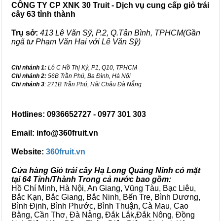
CÔNG TY CP XNK 30 Truit - Dịch vụ cung cấp giỏ trái
cây 63 tỉnh thành
Trụ sở:
413 Lê Văn Sỹ, P.2, Q.Tân Bình, TPHCM(Gần
ngã tư Phạm Văn Hai với Lê Văn Sỹ)
Chi nhánh 1:
Lô C Hồ Thị Kỷ, P1, Q10, TPHCM
Chi nhánh 2:
56B Trần Phú, Ba Đình, Hà Nội
Chi nhánh 3
: 271B Trần Phú, Hải Châu Đà Nẵng
Hotlines: 0936652727 - 0977 301 303
Email: info@360fruit.vn
Website:
360fruit.vn
Cửa hàng Giỏ trái cây Hạ Long Quảng Ninh có mặt
tại 64 Tỉnh/Thành Trong cả nước bao gồm:
Hồ Chí Minh, Hà Nội, An Giang, Vũng Tàu, Bạc Liêu,
Bắc Kạn, Bắc Giang, Bắc Ninh, Bến Tre, Bình Dương,
Bình Định, Bình Phước, Bình Thuận, Cà Mau, Cao
Bằng, Cần Thơ, Đà Nẵng, Đắk Lắk,Đắk Nông, Đồng