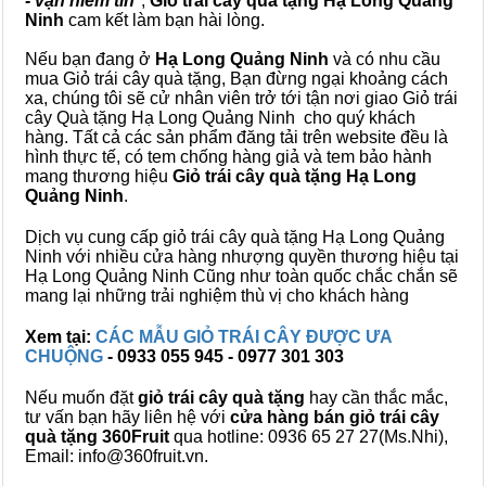
- vạn niềm tin
",
Giỏ trái cây
quà tặng
Hạ Long Quảng
Ninh
cam kết làm bạn hài lòng.
Nếu bạn đang ở
Hạ Long Quảng Ninh
và có nhu cầu
mua Giỏ trái cây quà tặng, Bạn đừng ngại khoảng cách
xa, chúng tôi sẽ cử nhân viên trở tới tận nơi giao Giỏ trái
cây Quà tặng Hạ Long Quảng Ninh cho quý khách
hàng. Tất cả các sản phẩm đăng tải trên website đều là
hình thực tế, có tem chống hàng giả và tem bảo hành
mang thương hiệu
Giỏ trái cây quà tặng Hạ Long
Quảng Ninh
.
Dịch vụ cung cấp giỏ trái cây quà tặng Hạ Long Quảng
Ninh với nhiều cửa hàng nhượng quyền thương hiệu tại
Hạ Long Quảng Ninh Cũng như toàn quốc chắc chắn sẽ
mang lại những trải nghiệm thù vị cho khách hàng
Xem tại:
CÁC MẪU GIỎ TRÁI CÂY ĐƯỢC ƯA
CHUỘNG
- 0933 055 945 - 0977 301 303
Nếu muốn đặt
giỏ trái cây quà tặng
hay cần thắc mắc,
tư vấn bạn hãy liên hệ với
cửa hàng bán
giỏ trái cây
quà tặng
360Fruit
qua hotline: 0936 65 27 27(Ms.Nhi),
Email: info@360fruit.vn.