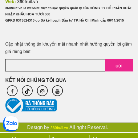
Web:
360fruit.vn
360fruit.vn là website trực thuộc quyền quản lý của CÔNG TY CỔ PHẦN XUẤT
NHẬP KHẨU HOA TƯƠI 360
GPKD 0313524315 do Sở kế hoạch Đầu tư TP. Hồ Chí Minh cấp 06/11/2015
Cập nhật thông tin khuyến mãi nhanh nhất hưởng quyền lợi giảm
giá riêng biệt
GỬI
KẾT NỐI CHÚNG TÔI QUA
Design by
All right Reserval.
360fruit.vn