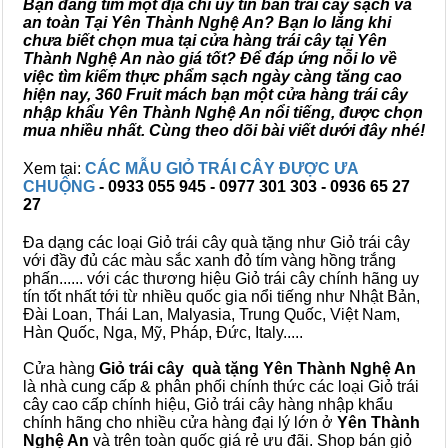
Bạn đang tìm một địa chỉ uy tín bán trái cây sạch và
an toàn Tại Yên Thành Nghệ An? Bạn lo lắng khi
chưa biết chọn mua tại cửa hàng trái cây tại Yên
Thành Nghệ An nào giá tốt? Để đáp ứng nỗi lo về
việc tìm kiếm thực phẩm sạch ngày càng tăng cao
hiện nay, 360 Fruit mách bạn một cửa hàng trái cây
nhập khẩu Yên Thành Nghệ An nổi tiếng, được chọn
mua nhiều nhất. Cùng theo dõi bài viết dưới đây nhé!
Xem tại:
CÁC MẪU GIỎ TRÁI CÂY ĐƯỢC ƯA
CHUỘNG
- 0933 055 945 - 0977 301 303 - 0936 65 27
27
Đa dạng các loại Giỏ trái cây quà tặng như Giỏ trái cây
với đầy đủ các màu sắc xanh đỏ tím vàng hồng trắng
phấn...... với các thương hiệu Giỏ trái cây chính hãng uy
tín tốt nhất tới từ nhiều quốc gia nổi tiếng như Nhật Bản,
Đài Loan, Thái Lan, Malyasia, Trung Quốc, Việt Nam,
Hàn Quốc, Nga, Mỹ, Pháp, Đức, Italy.....
Cửa hàng
Giỏ trái cây quà tặng Yên Thành Nghệ An
là nhà cung cấp & phân phối chính thức các loại Giỏ trái
cây cao cấp chính hiệu, Giỏ trái cây hàng nhập khẩu
chính hãng cho nhiều cửa hàng đại lý lớn ở
Yên Thành
Nghệ An
và trên toàn quốc giá rẻ ưu đãi. Shop bán giỏ