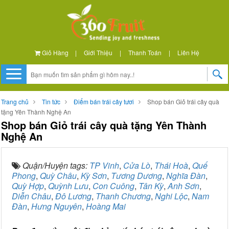
Giỏ Hàng
|
Giới Thiệu
|
Thanh Toán
|
Liên Hệ
Trang chủ
Tin tức
Điểm bán trái cây tươi
Shop bán Giỏ trái cây quà
tặng Yên Thành Nghệ An
Shop bán Giỏ trái cây quà tặng Yên Thành
Nghệ An
Quận/Huyện tags:
TP Vinh
,
Cửa Lò
,
Thái Hoà
,
Quế
Phong
,
Quỳ Châu
,
Kỳ Sơn
,
Tương Dương
,
Nghĩa Đàn
,
Quỳ Hợp
,
Quỳnh Lưu
,
Con Cuông
,
Tân Kỳ
,
Anh Sơn
,
Diễn Châu
,
Đô Lương
,
Thanh Chương
,
Nghi Lộc
,
Nam
Đàn
,
Hưng Nguyên
,
Hoàng Mai