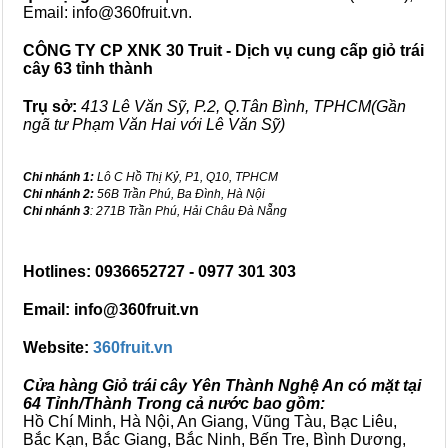
Email: info@360fruit.vn.
CÔNG TY CP XNK 30 Truit - Dịch vụ cung cấp giỏ trái
cây 63 tỉnh thành
Trụ sở:
413 Lê Văn Sỹ, P.2, Q.Tân Bình, TPHCM(Gần
ngã tư Phạm Văn Hai với Lê Văn Sỹ)
Chi nhánh 1:
Lô C Hồ Thị Kỷ, P1, Q10, TPHCM
Chi nhánh 2:
56B Trần Phú, Ba Đình, Hà Nội
Chi nhánh 3
: 271B Trần Phú, Hải Châu Đà Nẵng
Hotlines: 0936652727 - 0977 301 303
Email: info@360fruit.vn
Website:
360fruit.vn
Cửa hàng Giỏ trái cây Yên Thành Nghệ An có mặt tại
64 Tỉnh/Thành Trong cả nước bao gồm:
Hồ Chí Minh, Hà Nội, An Giang, Vũng Tàu, Bạc Liêu,
Bắc Kạn, Bắc Giang, Bắc Ninh, Bến Tre, Bình Dương,