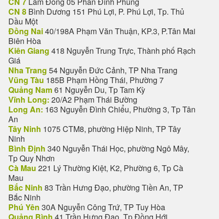
CN 7
Lâm Đồng 05 Phan Đình Phùng
CN 8
Bình Dương 151 Phú Lợi, P. Phú Lợi, Tp. Thủ
Dầu Một
Đồng Nai
40/198A Phạm Văn Thuận, KP.3, P.Tân Mai
Biên Hòa
Kiên Giang
418 Nguyễn Trung Trực, Thành phố Rạch
Giá
Nha Trang
54 Nguyễn Đức Cảnh, TP Nha Trang
Vũng Tàu
185B Phạm Hồng Thái, Phường 7
Quảng Nam
61 Nguyễn Du, Tp Tam Kỳ
Vĩnh Long:
20/A2 Phạm Thái Bường
Long An:
163 Nguyễn Đình Chiểu, Phường 3, Tp Tân
An
Tây Ninh
1075 CTM8, phường Hiệp Ninh, TP Tây
Ninh
Bình Định
340 Nguyễn Thái Học, phường Ngô Mây,
Tp Quy Nhơn
Cà Mau
221 Lý Thường Kiệt, K2, Phường 6, Tp Cà
Mau
Bắc Ninh
83 Trần Hưng Đạo, phường Tiền An, TP
Bắc Ninh
Phú Yên
30A Nguyễn Công Trứ, TP Tuy Hòa
Quảng Bình
41 Trần Hưng Đạo, Tp Đồng Hới