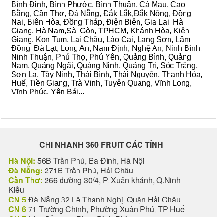
Bình Định, Bình Phước, Bình Thuận, Cà Mau, Cao
Bằng, Cần Thơ, Đà Nẵng, Đắk Lắk,Đắk Nông, Đồng
Nai, Biên Hòa, Đồng Tháp, Điện Biên, Gia Lai, Hà
Giang, Hà Nam,Sài Gòn, TPHCM, Khánh Hòa, Kiên
Giang, Kon Tum, Lai Châu, Lào Cai, Lạng Sơn, Lâm
Đồng, Đà Lạt, Long An, Nam Định, Nghệ An, Ninh Bình,
Ninh Thuận, Phú Thọ, Phú Yên, Quảng Bình, Quảng
Nam, Quảng Ngãi, Quảng Ninh, Quảng Trị, Sóc Trăng,
Sơn La, Tây Ninh, Thái Bình, Thái Nguyên, Thanh Hóa,
Huế, Tiền Giang, Trà Vinh, Tuyên Quang, Vĩnh Long,
Vĩnh Phúc, Yên Bái...
CHI NHANH 360 FRUIT CÁC TỈNH
Hà Nội:
56B Trần Phú, Ba Đình, Hà Nội
Đà Nẵng:
271B Trần Phú, Hải Châu
Cần Thơ:
266 đường 30/4, P. Xuân khánh, Q.Ninh
Kiều
CN 5
Đà Nẵng 32 Lê Thanh Nghị, Quận Hải Châu
CN 6
71 Trường Chinh, Phường Xuân Phú, TP Huế