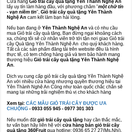
Cửa hàng
Giỏ trái cây quà tặng Yên Thành Nghệ An
lấy uy tín làm hàng đầu, với phương châm "
một chữ tín
- vạn niềm tin
",
Giỏ trái cây
quà tặng
Yên Thành
Nghệ An
cam kết làm bạn hài lòng.
Nếu bạn đang ở
Yên Thành Nghệ An
và có nhu cầu
mua Giỏ trái cây quà tặng, Bạn đừng ngại khoảng cách
xa, chúng tôi sẽ cử nhân viên trở tới tận nơi giao Giỏ trái
cây Quà tặng Yên Thành Nghệ An cho quý khách hàng.
Tất cả các sản phẩm đăng tải trên website đều là hình
thực tế, có tem chống hàng giả và tem bảo hành mang
thương hiệu
Giỏ trái cây quà tặng Yên Thành Nghệ
An
.
Dịch vụ cung cấp giỏ trái cây quà tặng Yên Thành Nghệ
An với nhiều cửa hàng nhượng quyền thương hiệu tại
Yên Thành Nghệ An Cũng như toàn quốc chắc chắn sẽ
mang lại những trải nghiệm thù vị cho khách hàng
Xem tại:
CÁC MẪU GIỎ TRÁI CÂY ĐƯỢC ƯA
CHUỘNG
- 0933 055 945 - 0977 301 303
Nếu muốn đặt
giỏ trái cây quà tặng
hay cần thắc mắc,
tư vấn bạn hãy liên hệ với
cửa hàng bán
giỏ trái cây
quà tặng
360Fruit
qua hotline: 0936 65 27 27(Ms.Nhi),