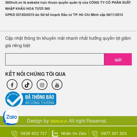
360fruit.vn là website trực thuộc quyền quản lý của CÔNG TY CỔ PHẦN XUẤT
NHẬP KHẨU HOA TƯƠI 360
GPKD 0313524315 do Sở kế hoạch Đầu tư TP. Hồ Chí Minh cấp 06/11/2015
Cập nhật thông tin khuyến mãi nhanh nhất hưởng quyền lợi giảm
giá riêng biệt
GỬI
KẾT NỐI CHÚNG TÔI QUA
Design by
All right Reserval.
360fruit.vn
0936 652 727
Nhắn tin Zalo
0977 301 303