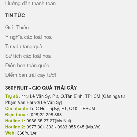
Hướng dẫn thanh toán
TIN TỨC
Giới Thiệu
Ý nghĩa các loài hoa
Tư vấn tặng quà
Sự tích các loài hoa
Điện hoa toàn quốc
Điểm bán trái cây tươi
360FRUIT - GIỎ QUÀ TRÁI CÂY
Trụ sở:
413 Lê Văn Sỹ, P.2, Q.Tân Bình, TPHCM (Gần ngã tư
Phạm Văn Hai với Lê Văn Sỹ)
Chi nhánh:
Lô C Hồ Thị Kỷ, P1, Q10, TPHCM
Điện thoại:
(028)22 298 398
Hotline 1:
0936 65 27 27(Ms.Nhi)
Hotline 2:
0977 301 303 - 0933 055 945 (Ms.Vy)
Web:
360fruit.vn