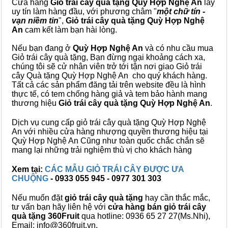
Cửa hàng
Giỏ trái cây quà tặng Quỳ Hợp Nghệ An
lấy
uy tín làm hàng đầu, với phương châm "
một chữ tín -
vạn niềm tin
",
Giỏ trái cây
quà tặng
Quỳ Hợp Nghệ
An
cam kết làm bạn hài lòng.
Nếu bạn đang ở
Quỳ Hợp Nghệ An
và có nhu cầu mua
Giỏ trái cây quà tặng, Bạn đừng ngại khoảng cách xa,
chúng tôi sẽ cử nhân viên trở tới tận nơi giao Giỏ trái
cây Quà tặng Quỳ Hợp Nghệ An cho quý khách hàng.
Tất cả các sản phẩm đăng tải trên website đều là hình
thực tế, có tem chống hàng giả và tem bảo hành mang
thương hiệu
Giỏ trái cây quà tặng Quỳ Hợp Nghệ An
.
Dịch vụ cung cấp giỏ trái cây quà tặng Quỳ Hợp Nghệ
An với nhiều cửa hàng nhượng quyền thương hiệu tại
Quỳ Hợp Nghệ An Cũng như toàn quốc chắc chắn sẽ
mang lại những trải nghiệm thù vị cho khách hàng
Xem tại:
CÁC MẪU GIỎ TRÁI CÂY ĐƯỢC ƯA
CHUỘNG
- 0933 055 945 - 0977 301 303
Nếu muốn đặt
giỏ trái cây quà tặng
hay cần thắc mắc,
tư vấn bạn hãy liên hệ với
cửa hàng bán
giỏ trái cây
quà tặng
360Fruit
qua hotline: 0936 65 27 27(Ms.Nhi),
Email: info@360fruit.vn.