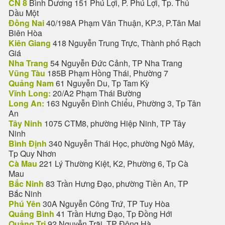
CN 8
Bình Dương 151 Phú Lợi, P. Phú Lợi, Tp. Thủ
Dầu Một
Đồng Nai
40/198A Phạm Văn Thuận, KP.3, P.Tân Mai
Biên Hòa
Kiên Giang
418 Nguyễn Trung Trực, Thành phố Rạch
Giá
Nha Trang
54 Nguyễn Đức Cảnh, TP Nha Trang
Vũng Tàu
185B Phạm Hồng Thái, Phường 7
Quảng Nam
61 Nguyễn Du, Tp Tam Kỳ
Vĩnh Long:
20/A2 Phạm Thái Bường
Long An:
163 Nguyễn Đình Chiểu, Phường 3, Tp Tân
An
Tây Ninh
1075 CTM8, phường Hiệp Ninh, TP Tây
Ninh
Bình Định
340 Nguyễn Thái Học, phường Ngô Mây,
Tp Quy Nhơn
Cà Mau
221 Lý Thường Kiệt, K2, Phường 6, Tp Cà
Mau
Bắc Ninh
83 Trần Hưng Đạo, phường Tiền An, TP
Bắc Ninh
Phú Yên
30A Nguyễn Công Trứ, TP Tuy Hòa
Quảng Bình
41 Trần Hưng Đạo, Tp Đồng Hới
Quảng Trị
92 Nguyễn Trãi, TP Đông Hà