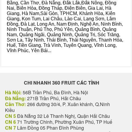
Bằng, Cần Thơ, Đà Nẵng, Đắk Lắk,Đắk Nông, Đồng
Nai, Biên Hòa, Đồng Tháp, Điện Biên, Gia Lai, Hà
Giang, Hà Nam,Sài Gòn, TPHCM, Khánh Hòa, Kiên
Giang, Kon Tum, Lai Châu, Lào Cai, Lạng Sơn, Lâm
Đồng, Đà Lạt, Long An, Nam Định, Nghệ An, Ninh Bình,
Ninh Thuận, Phú Thọ, Phú Yên, Quảng Bình, Quảng
Nam, Quảng Ngãi, Quảng Ninh, Quảng Trị, Sóc Trăng,
Sơn La, Tây Ninh, Thái Bình, Thái Nguyên, Thanh Hóa,
Huế, Tiền Giang, Trà Vinh, Tuyên Quang, Vĩnh Long,
Vĩnh Phúc, Yên Bái...
CHI NHANH 360 FRUIT CÁC TỈNH
Hà Nội:
56B Trần Phú, Ba Đình, Hà Nội
Đà Nẵng:
271B Trần Phú, Hải Châu
Cần Thơ:
266 đường 30/4, P. Xuân khánh, Q.Ninh
Kiều
CN 5
Đà Nẵng 32 Lê Thanh Nghị, Quận Hải Châu
CN 6
71 Trường Chinh, Phường Xuân Phú, TP Huế
CN 7
Lâm Đồng 05 Phan Đình Phùng