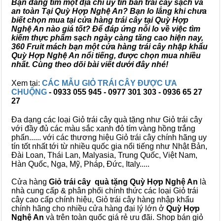
Bạn đang tìm một địa chỉ uy tín bán trái cây sạch và
an toàn Tại Quỳ Hợp Nghệ An? Bạn lo lắng khi chưa
biết chọn mua tại cửa hàng trái cây tại Quỳ Hợp
Nghệ An nào giá tốt? Để đáp ứng nỗi lo về việc tìm
kiếm thực phẩm sạch ngày càng tăng cao hiện nay,
360 Fruit mách bạn một cửa hàng trái cây nhập khẩu
Quỳ Hợp Nghệ An nổi tiếng, được chọn mua nhiều
nhất. Cùng theo dõi bài viết dưới đây nhé!
Xem tại:
CÁC MẪU GIỎ TRÁI CÂY ĐƯỢC ƯA
CHUỘNG
- 0933 055 945 - 0977 301 303 - 0936 65 27
27
Đa dạng các loại Giỏ trái cây quà tặng như Giỏ trái cây
với đầy đủ các màu sắc xanh đỏ tím vàng hồng trắng
phấn...... với các thương hiệu Giỏ trái cây chính hãng uy
tín tốt nhất tới từ nhiều quốc gia nổi tiếng như Nhật Bản,
Đài Loan, Thái Lan, Malyasia, Trung Quốc, Việt Nam,
Hàn Quốc, Nga, Mỹ, Pháp, Đức, Italy.....
Cửa hàng
Giỏ trái cây quà tặng Quỳ Hợp Nghệ An
là
nhà cung cấp & phân phối chính thức các loại Giỏ trái
cây cao cấp chính hiệu, Giỏ trái cây hàng nhập khẩu
chính hãng cho nhiều cửa hàng đại lý lớn ở
Quỳ Hợp
Nghệ An
và trên toàn quốc giá rẻ ưu đãi. Shop bán giỏ