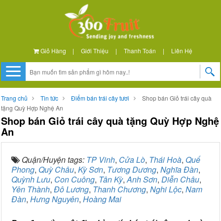
Giỏ Hàng
|
Giới Thiệu
|
Thanh Toán
|
Liên Hệ
Trang chủ
Tin tức
Điểm bán trái cây tươi
Shop bán Giỏ trái cây quà
tặng Quỳ Hợp Nghệ An
Shop bán Giỏ trái cây quà tặng Quỳ Hợp Nghệ
An
Quận/Huyện tags:
TP Vinh
,
Cửa Lò
,
Thái Hoà
,
Quế
Phong
,
Quỳ Châu
,
Kỳ Sơn
,
Tương Dương
,
Nghĩa Đàn
,
Quỳnh Lưu
,
Con Cuông
,
Tân Kỳ
,
Anh Sơn
,
Diễn Châu
,
Yên Thành
,
Đô Lương
,
Thanh Chương
,
Nghi Lộc
,
Nam
Đàn
,
Hưng Nguyên
,
Hoàng Mai