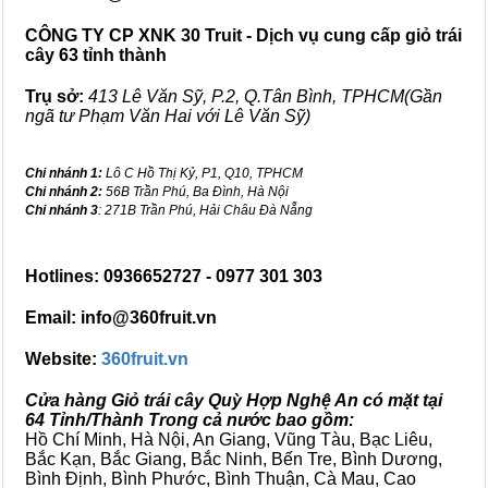
CÔNG TY CP XNK 30 Truit - Dịch vụ cung cấp giỏ trái
cây 63 tỉnh thành
Trụ sở:
413 Lê Văn Sỹ, P.2, Q.Tân Bình, TPHCM(Gần
ngã tư Phạm Văn Hai với Lê Văn Sỹ)
Chi nhánh 1:
Lô C Hồ Thị Kỷ, P1, Q10, TPHCM
Chi nhánh 2:
56B Trần Phú, Ba Đình, Hà Nội
Chi nhánh 3
: 271B Trần Phú, Hải Châu Đà Nẵng
Hotlines: 0936652727 - 0977 301 303
Email: info@360fruit.vn
Website:
360fruit.vn
Cửa hàng Giỏ trái cây Quỳ Hợp Nghệ An có mặt tại
64 Tỉnh/Thành Trong cả nước bao gồm:
Hồ Chí Minh, Hà Nội, An Giang, Vũng Tàu, Bạc Liêu,
Bắc Kạn, Bắc Giang, Bắc Ninh, Bến Tre, Bình Dương,
Bình Định, Bình Phước, Bình Thuận, Cà Mau, Cao