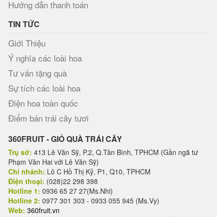
Hướng dẫn thanh toán
TIN TỨC
Giới Thiệu
Ý nghĩa các loài hoa
Tư vấn tặng quà
Sự tích các loài hoa
Điện hoa toàn quốc
Điểm bán trái cây tươi
360FRUIT - GIỎ QUÀ TRÁI CÂY
Trụ sở:
413 Lê Văn Sỹ, P.2, Q.Tân Bình, TPHCM (Gần ngã tư
Phạm Văn Hai với Lê Văn Sỹ)
Chi nhánh:
Lô C Hồ Thị Kỷ, P1, Q10, TPHCM
Điện thoại:
(028)22 298 398
Hotline 1:
0936 65 27 27(Ms.Nhi)
Hotline 2:
0977 301 303 - 0933 055 945 (Ms.Vy)
Web:
360fruit.vn