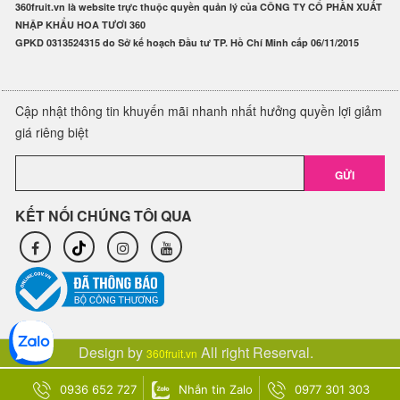
360fruit.vn là website trực thuộc quyền quản lý của CÔNG TY CỔ PHẦN XUẤT
NHẬP KHẨU HOA TƯƠI 360
GPKD 0313524315 do Sở kế hoạch Đầu tư TP. Hồ Chí Minh cấp 06/11/2015
Cập nhật thông tin khuyến mãi nhanh nhất hưởng quyền lợi giảm
giá riêng biệt
GỬI
KẾT NỐI CHÚNG TÔI QUA
Design by
All right Reserval.
360fruit.vn
0936 652 727
Nhắn tin Zalo
0977 301 303