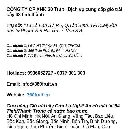
CÔNG TY CP XNK 30 Truit - Dịch vụ cung cấp giỏ trái
cây 63 tỉnh thành
Trụ sở:
413 Lê Văn Sỹ, P.2, Q.Tân Bình, TPHCM(Gần
ngã tư Phạm Văn Hai với Lê Văn Sỹ)
Chi nhánh 1:
Lô C Hồ Thị Kỷ, P1, Q10, TPHCM
Chi nhánh 2:
56B Trần Phú, Ba Đình, Hà Nội
Chi nhánh 3
: 271B Trần Phú, Hải Châu Đà Nẵng
Hotlines: 0936652727 - 0977 301 303
Email: info@360fruit.vn
Website:
360fruit.vn
Cửa hàng Giỏ trái cây Cửa Lò Nghệ An có mặt tại 64
Tỉnh/Thành Trong cả nước bao gồm:
Hồ Chí Minh, Hà Nội, An Giang, Vũng Tàu, Bạc Liêu,
Bắc Kạn, Bắc Giang, Bắc Ninh, Bến Tre, Bình Dương,
Bình Định, Bình Phước, Bình Thuận, Cà Mau, Cao