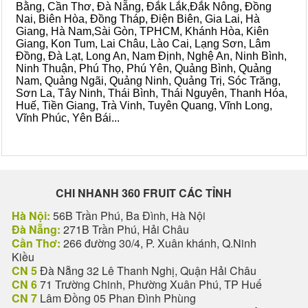
Bằng, Cần Thơ, Đà Nẵng, Đắk Lắk,Đắk Nông, Đồng
Nai, Biên Hòa, Đồng Tháp, Điện Biên, Gia Lai, Hà
Giang, Hà Nam,Sài Gòn, TPHCM, Khánh Hòa, Kiên
Giang, Kon Tum, Lai Châu, Lào Cai, Lạng Sơn, Lâm
Đồng, Đà Lạt, Long An, Nam Định, Nghệ An, Ninh Bình,
Ninh Thuận, Phú Thọ, Phú Yên, Quảng Bình, Quảng
Nam, Quảng Ngãi, Quảng Ninh, Quảng Trị, Sóc Trăng,
Sơn La, Tây Ninh, Thái Bình, Thái Nguyên, Thanh Hóa,
Huế, Tiền Giang, Trà Vinh, Tuyên Quang, Vĩnh Long,
Vĩnh Phúc, Yên Bái...
CHI NHANH 360 FRUIT CÁC TỈNH
Hà Nội:
56B Trần Phú, Ba Đình, Hà Nội
Đà Nẵng:
271B Trần Phú, Hải Châu
Cần Thơ:
266 đường 30/4, P. Xuân khánh, Q.Ninh
Kiều
CN 5
Đà Nẵng 32 Lê Thanh Nghị, Quận Hải Châu
CN 6
71 Trường Chinh, Phường Xuân Phú, TP Huế
CN 7
Lâm Đồng 05 Phan Đình Phùng