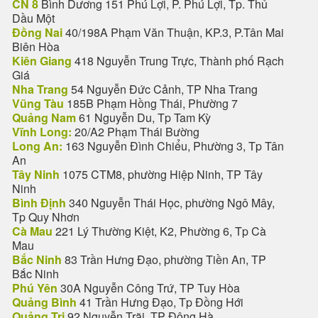
CN 8
Bình Dương 151 Phú Lợi, P. Phú Lợi, Tp. Thủ
Dầu Một
Đồng Nai
40/198A Phạm Văn Thuận, KP.3, P.Tân Mai
Biên Hòa
Kiên Giang
418 Nguyễn Trung Trực, Thành phố Rạch
Giá
Nha Trang
54 Nguyễn Đức Cảnh, TP Nha Trang
Vũng Tàu
185B Phạm Hồng Thái, Phường 7
Quảng Nam
61 Nguyễn Du, Tp Tam Kỳ
Vĩnh Long:
20/A2 Phạm Thái Bường
Long An:
163 Nguyễn Đình Chiểu, Phường 3, Tp Tân
An
Tây Ninh
1075 CTM8, phường Hiệp Ninh, TP Tây
Ninh
Bình Định
340 Nguyễn Thái Học, phường Ngô Mây,
Tp Quy Nhơn
Cà Mau
221 Lý Thường Kiệt, K2, Phường 6, Tp Cà
Mau
Bắc Ninh
83 Trần Hưng Đạo, phường Tiền An, TP
Bắc Ninh
Phú Yên
30A Nguyễn Công Trứ, TP Tuy Hòa
Quảng Bình
41 Trần Hưng Đạo, Tp Đồng Hới
Quảng Trị
92 Nguyễn Trãi, TP Đông Hà