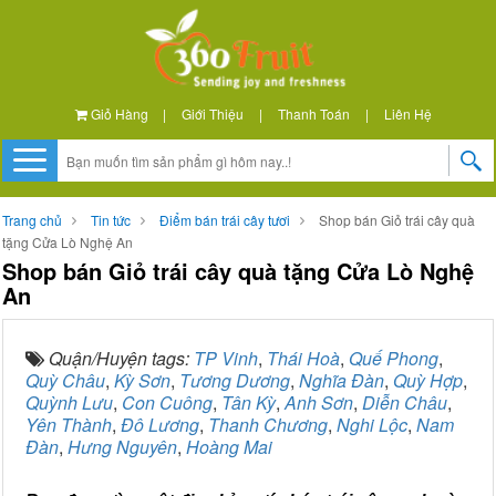
Giỏ Hàng
|
Giới Thiệu
|
Thanh Toán
|
Liên Hệ
Trang chủ
Tin tức
Điểm bán trái cây tươi
Shop bán Giỏ trái cây quà
tặng Cửa Lò Nghệ An
Shop bán Giỏ trái cây quà tặng Cửa Lò Nghệ
An
Quận/Huyện tags:
TP Vinh
,
Thái Hoà
,
Quế Phong
,
Quỳ Châu
,
Kỳ Sơn
,
Tương Dương
,
Nghĩa Đàn
,
Quỳ Hợp
,
Quỳnh Lưu
,
Con Cuông
,
Tân Kỳ
,
Anh Sơn
,
Diễn Châu
,
Yên Thành
,
Đô Lương
,
Thanh Chương
,
Nghi Lộc
,
Nam
Đàn
,
Hưng Nguyên
,
Hoàng Mai