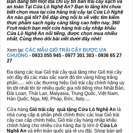
Bạn đang tìm một địa chỉ uy tín bán trái cây sạch và
an toàn Tại Cửa Lò Nghệ An? Bạn lo lắng khi chưa
biết chọn mua tại cửa hàng trái cây tại Cửa Lò Nghệ
An nào giá tốt? Để đáp ứng nỗi lo về việc tìm kiếm
thực phẩm sạch ngày càng tăng cao hiện nay, 360
Fruit mách bạn một cửa hàng trái cây nhập khẩu
Cửa Lò Nghệ An nổi tiếng, được chọn mua nhiều
nhất. Cùng theo dõi bài viết dưới đây nhé!
Xem tại:
CÁC MẪU GIỎ TRÁI CÂY ĐƯỢC ƯA
CHUỘNG
- 0933 055 945 - 0977 301 303 - 0936 65 27
27
Đa dạng các loại Giỏ trái cây quà tặng như Giỏ trái cây
với đầy đủ các màu sắc xanh đỏ tím vàng hồng trắng
phấn...... với các thương hiệu Giỏ trái cây chính hãng uy
tín tốt nhất tới từ nhiều quốc gia nổi tiếng như Nhật Bản,
Đài Loan, Thái Lan, Malyasia, Trung Quốc, Việt Nam,
Hàn Quốc, Nga, Mỹ, Pháp, Đức, Italy.....
Cửa hàng
Giỏ trái cây quà tặng Cửa Lò Nghệ An
là
nhà cung cấp & phân phối chính thức các loại Giỏ trái
cây cao cấp chính hiệu, Giỏ trái cây hàng nhập khẩu
chính hãng cho nhiều cửa hàng đại lý lớn ở
Cửa Lò
Nghệ An
và trên toàn quốc giá rẻ ưu đãi. Shop bán giỏ