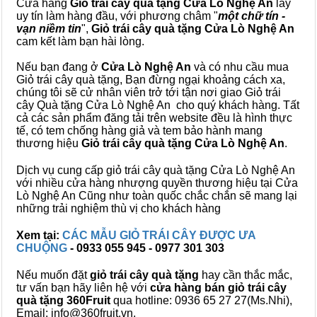
Cửa hàng
Giỏ trái cây quà tặng Cửa Lò Nghệ An
lấy
uy tín làm hàng đầu, với phương châm "
một chữ tín -
vạn niềm tin
",
Giỏ trái cây
quà tặng
Cửa Lò Nghệ An
cam kết làm bạn hài lòng.
Nếu bạn đang ở
Cửa Lò Nghệ An
và có nhu cầu mua
Giỏ trái cây quà tặng, Bạn đừng ngại khoảng cách xa,
chúng tôi sẽ cử nhân viên trở tới tận nơi giao Giỏ trái
cây Quà tặng Cửa Lò Nghệ An cho quý khách hàng. Tất
cả các sản phẩm đăng tải trên website đều là hình thực
tế, có tem chống hàng giả và tem bảo hành mang
thương hiệu
Giỏ trái cây quà tặng Cửa Lò Nghệ An
.
Dịch vụ cung cấp giỏ trái cây quà tặng Cửa Lò Nghệ An
với nhiều cửa hàng nhượng quyền thương hiệu tại Cửa
Lò Nghệ An Cũng như toàn quốc chắc chắn sẽ mang lại
những trải nghiệm thù vị cho khách hàng
Xem tại:
CÁC MẪU GIỎ TRÁI CÂY ĐƯỢC ƯA
CHUỘNG
- 0933 055 945 - 0977 301 303
Nếu muốn đặt
giỏ trái cây quà tặng
hay cần thắc mắc,
tư vấn bạn hãy liên hệ với
cửa hàng bán
giỏ trái cây
quà tặng
360Fruit
qua hotline: 0936 65 27 27(Ms.Nhi),
Email: info@360fruit.vn.