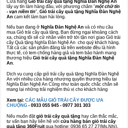
Cửa hàng
Giỏ trái cây quà tặng Nghĩa Đàn Nghệ An
lấy uy tín làm hàng đầu, với phương châm "
một chữ tín
- vạn niềm tin
",
Giỏ trái cây
quà tặng
Nghĩa Đàn Nghệ
An
cam kết làm bạn hài lòng.
Nếu bạn đang ở
Nghĩa Đàn Nghệ An
và có nhu cầu
mua Giỏ trái cây quà tặng, Bạn đừng ngại khoảng cách
xa, chúng tôi sẽ cử nhân viên trở tới tận nơi giao Giỏ trái
cây Quà tặng Nghĩa Đàn Nghệ An cho quý khách hàng.
Tất cả các sản phẩm đăng tải trên website đều là hình
thực tế, có tem chống hàng giả và tem bảo hành mang
thương hiệu
Giỏ trái cây quà tặng Nghĩa Đàn Nghệ
An
.
Dịch vụ cung cấp giỏ trái cây quà tặng Nghĩa Đàn Nghệ
An với nhiều cửa hàng nhượng quyền thương hiệu tại
Nghĩa Đàn Nghệ An Cũng như toàn quốc chắc chắn sẽ
mang lại những trải nghiệm thù vị cho khách hàng
Xem tại:
CÁC MẪU GIỎ TRÁI CÂY ĐƯỢC ƯA
CHUỘNG
- 0933 055 945 - 0977 301 303
Nếu muốn đặt
giỏ trái cây quà tặng
hay cần thắc mắc,
tư vấn bạn hãy liên hệ với
cửa hàng bán
giỏ trái cây
quà tặng
360Fruit
qua hotline: 0936 65 27 27(Ms.Nhi),