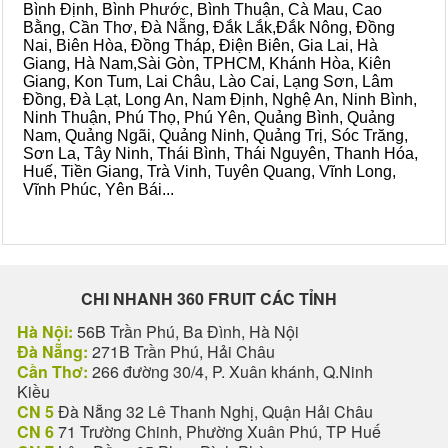
Bình Định, Bình Phước, Bình Thuận, Cà Mau, Cao
Bằng, Cần Thơ, Đà Nẵng, Đắk Lắk,Đắk Nông, Đồng
Nai, Biên Hòa, Đồng Tháp, Điện Biên, Gia Lai, Hà
Giang, Hà Nam,Sài Gòn, TPHCM, Khánh Hòa, Kiên
Giang, Kon Tum, Lai Châu, Lào Cai, Lạng Sơn, Lâm
Đồng, Đà Lạt, Long An, Nam Định, Nghệ An, Ninh Bình,
Ninh Thuận, Phú Thọ, Phú Yên, Quảng Bình, Quảng
Nam, Quảng Ngãi, Quảng Ninh, Quảng Trị, Sóc Trăng,
Sơn La, Tây Ninh, Thái Bình, Thái Nguyên, Thanh Hóa,
Huế, Tiền Giang, Trà Vinh, Tuyên Quang, Vĩnh Long,
Vĩnh Phúc, Yên Bái...
CHI NHANH 360 FRUIT CÁC TỈNH
Hà Nội:
56B Trần Phú, Ba Đình, Hà Nội
Đà Nẵng:
271B Trần Phú, Hải Châu
Cần Thơ:
266 đường 30/4, P. Xuân khánh, Q.Ninh
Kiều
CN 5
Đà Nẵng 32 Lê Thanh Nghị, Quận Hải Châu
CN 6
71 Trường Chinh, Phường Xuân Phú, TP Huế