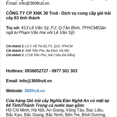
Email: info@360fruit.vn.
CÔNG TY CP XNK 30 Truit - Dịch vụ cung cấp giỏ trái
cây 63 tỉnh thành
Trụ sở:
413 Lê Văn Sỹ, P.2, Q.Tân Bình, TPHCM(Gần
ngã tư Phạm Văn Hai với Lê Văn Sỹ)
Chi nhánh 1:
Lô C Hồ Thị Kỷ, P1, Q10, TPHCM
Chi nhánh 2:
56B Trần Phú, Ba Đình, Hà Nội
Chi nhánh 3
: 271B Trần Phú, Hải Châu Đà Nẵng
Hotlines: 0936652727 - 0977 301 303
Email: info@360fruit.vn
Website:
360fruit.vn
Cửa hàng Giỏ trái cây Nghĩa Đàn Nghệ An có mặt tại
64 Tỉnh/Thành Trong cả nước bao gồm:
Hồ Chí Minh, Hà Nội, An Giang, Vũng Tàu, Bạc Liêu,
Bắc Kạn, Bắc Giang, Bắc Ninh, Bến Tre, Bình Dương,