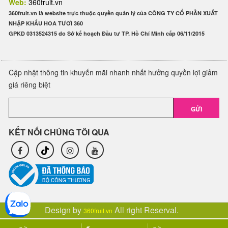
Web:
360fruit.vn
360fruit.vn là website trực thuộc quyền quản lý của CÔNG TY CỔ PHẦN XUẤT
NHẬP KHẨU HOA TƯƠI 360
GPKD 0313524315 do Sở kế hoạch Đầu tư TP. Hồ Chí Minh cấp 06/11/2015
Cập nhật thông tin khuyến mãi nhanh nhất hưởng quyền lợi giảm
giá riêng biệt
GỬI
KẾT NỐI CHÚNG TÔI QUA
Design by
All right Reserval.
360fruit.vn