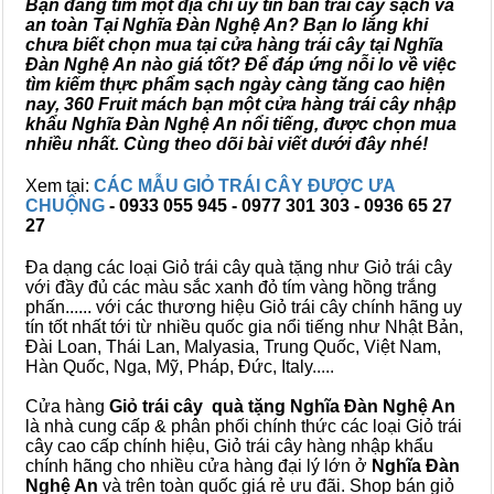
Bạn đang tìm một địa chỉ uy tín bán trái cây sạch và
an toàn Tại Nghĩa Đàn Nghệ An? Bạn lo lắng khi
chưa biết chọn mua tại cửa hàng trái cây tại Nghĩa
Đàn Nghệ An nào giá tốt? Để đáp ứng nỗi lo về việc
tìm kiếm thực phẩm sạch ngày càng tăng cao hiện
nay, 360 Fruit mách bạn một cửa hàng trái cây nhập
khẩu Nghĩa Đàn Nghệ An nổi tiếng, được chọn mua
nhiều nhất. Cùng theo dõi bài viết dưới đây nhé!
Xem tại:
CÁC MẪU GIỎ TRÁI CÂY ĐƯỢC ƯA
CHUỘNG
- 0933 055 945 - 0977 301 303 - 0936 65 27
27
Đa dạng các loại Giỏ trái cây quà tặng như Giỏ trái cây
với đầy đủ các màu sắc xanh đỏ tím vàng hồng trắng
phấn...... với các thương hiệu Giỏ trái cây chính hãng uy
tín tốt nhất tới từ nhiều quốc gia nổi tiếng như Nhật Bản,
Đài Loan, Thái Lan, Malyasia, Trung Quốc, Việt Nam,
Hàn Quốc, Nga, Mỹ, Pháp, Đức, Italy.....
Cửa hàng
Giỏ trái cây quà tặng Nghĩa Đàn Nghệ An
là nhà cung cấp & phân phối chính thức các loại Giỏ trái
cây cao cấp chính hiệu, Giỏ trái cây hàng nhập khẩu
chính hãng cho nhiều cửa hàng đại lý lớn ở
Nghĩa Đàn
Nghệ An
và trên toàn quốc giá rẻ ưu đãi. Shop bán giỏ