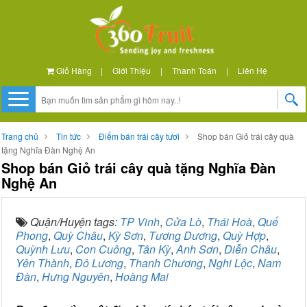
Giỏ Hàng
|
Giới Thiệu
|
Thanh Toán
|
Liên Hệ
Trang chủ
Tin tức
Điểm bán trái cây tươi
Shop bán Giỏ trái cây quà
tặng Nghĩa Đàn Nghệ An
Shop bán Giỏ trái cây quà tặng Nghĩa Đàn
Nghệ An
Quận/Huyện tags:
TP Vinh
,
Cửa Lò
,
Thái Hoà
,
Quế
Phong
,
Quỳ Châu
,
Kỳ Sơn
,
Tương Dương
,
Quỳ Hợp
,
Quỳnh Lưu
,
Con Cuông
,
Tân Kỳ
,
Anh Sơn
,
Diễn Châu
,
Yên Thành
,
Đô Lương
,
Thanh Chương
,
Nghi Lộc
,
Nam
Đàn
,
Hưng Nguyên
,
Hoàng Mai