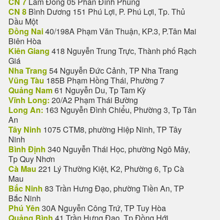
CN 7
Lâm Đồng 05 Phan Đình Phùng
CN 8
Bình Dương 151 Phú Lợi, P. Phú Lợi, Tp. Thủ
Dầu Một
Đồng Nai
40/198A Phạm Văn Thuận, KP.3, P.Tân Mai
Biên Hòa
Kiên Giang
418 Nguyễn Trung Trực, Thành phố Rạch
Giá
Nha Trang
54 Nguyễn Đức Cảnh, TP Nha Trang
Vũng Tàu
185B Phạm Hồng Thái, Phường 7
Quảng Nam
61 Nguyễn Du, Tp Tam Kỳ
Vĩnh Long:
20/A2 Phạm Thái Bường
Long An:
163 Nguyễn Đình Chiểu, Phường 3, Tp Tân
An
Tây Ninh
1075 CTM8, phường Hiệp Ninh, TP Tây
Ninh
Bình Định
340 Nguyễn Thái Học, phường Ngô Mây,
Tp Quy Nhơn
Cà Mau
221 Lý Thường Kiệt, K2, Phường 6, Tp Cà
Mau
Bắc Ninh
83 Trần Hưng Đạo, phường Tiền An, TP
Bắc Ninh
Phú Yên
30A Nguyễn Công Trứ, TP Tuy Hòa
Quảng Bình
41 Trần Hưng Đạo, Tp Đồng Hới