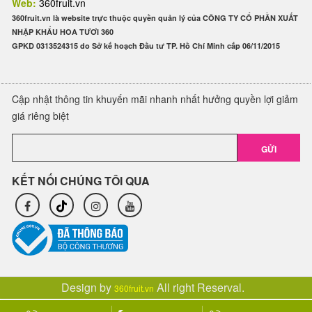
Web:
360fruit.vn
360fruit.vn là website trực thuộc quyền quản lý của CÔNG TY CỔ PHẦN XUẤT
NHẬP KHẨU HOA TƯƠI 360
GPKD 0313524315 do Sở kế hoạch Đầu tư TP. Hồ Chí Minh cấp 06/11/2015
Cập nhật thông tin khuyến mãi nhanh nhất hưởng quyền lợi giảm
giá riêng biệt
GỬI
KẾT NỐI CHÚNG TÔI QUA
Design by
All right Reserval.
360fruit.vn