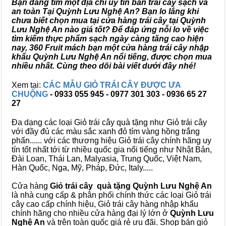
Bạn đang tìm một địa chỉ uy tín bán trái cây sạch và
an toàn Tại Quỳnh Lưu Nghệ An? Bạn lo lắng khi
chưa biết chọn mua tại cửa hàng trái cây tại Quỳnh
Lưu Nghệ An nào giá tốt? Để đáp ứng nỗi lo về việc
tìm kiếm thực phẩm sạch ngày càng tăng cao hiện
nay, 360 Fruit mách bạn một cửa hàng trái cây nhập
khẩu Quỳnh Lưu Nghệ An nổi tiếng, được chọn mua
nhiều nhất. Cùng theo dõi bài viết dưới đây nhé!
Xem tại:
CÁC MẪU GIỎ TRÁI CÂY ĐƯỢC ƯA
CHUỘNG
- 0933 055 945 - 0977 301 303 - 0936 65 27
27
Đa dạng các loại Giỏ trái cây quà tặng như Giỏ trái cây
với đầy đủ các màu sắc xanh đỏ tím vàng hồng trắng
phấn...... với các thương hiệu Giỏ trái cây chính hãng uy
tín tốt nhất tới từ nhiều quốc gia nổi tiếng như Nhật Bản,
Đài Loan, Thái Lan, Malyasia, Trung Quốc, Việt Nam,
Hàn Quốc, Nga, Mỹ, Pháp, Đức, Italy.....
Cửa hàng
Giỏ trái cây quà tặng Quỳnh Lưu Nghệ An
là nhà cung cấp & phân phối chính thức các loại Giỏ trái
cây cao cấp chính hiệu, Giỏ trái cây hàng nhập khẩu
chính hãng cho nhiều cửa hàng đại lý lớn ở
Quỳnh Lưu
Nghệ An
và trên toàn quốc giá rẻ ưu đãi. Shop bán giỏ