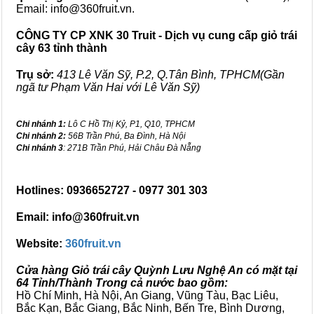
Email: info@360fruit.vn.
CÔNG TY CP XNK 30 Truit - Dịch vụ cung cấp giỏ trái
cây 63 tỉnh thành
Trụ sở:
413 Lê Văn Sỹ, P.2, Q.Tân Bình, TPHCM(Gần
ngã tư Phạm Văn Hai với Lê Văn Sỹ)
Chi nhánh 1:
Lô C Hồ Thị Kỷ, P1, Q10, TPHCM
Chi nhánh 2:
56B Trần Phú, Ba Đình, Hà Nội
Chi nhánh 3
: 271B Trần Phú, Hải Châu Đà Nẵng
Hotlines: 0936652727 - 0977 301 303
Email: info@360fruit.vn
Website:
360fruit.vn
Cửa hàng Giỏ trái cây Quỳnh Lưu Nghệ An có mặt tại
64 Tỉnh/Thành Trong cả nước bao gồm:
Hồ Chí Minh, Hà Nội, An Giang, Vũng Tàu, Bạc Liêu,
Bắc Kạn, Bắc Giang, Bắc Ninh, Bến Tre, Bình Dương,