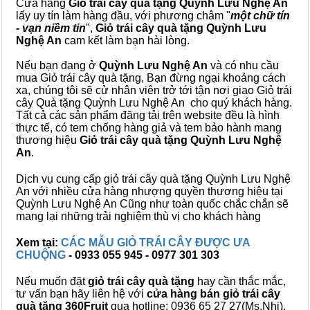
Cửa hàng
Giỏ trái cây quà tặng Quỳnh Lưu Nghệ An
lấy uy tín làm hàng đầu, với phương châm "
một chữ tín
- vạn niềm tin
",
Giỏ trái cây
quà tặng
Quỳnh Lưu
Nghệ An
cam kết làm bạn hài lòng.
Nếu bạn đang ở
Quỳnh Lưu Nghệ An
và có nhu cầu
mua Giỏ trái cây quà tặng, Bạn đừng ngại khoảng cách
xa, chúng tôi sẽ cử nhân viên trở tới tận nơi giao Giỏ trái
cây Quà tặng Quỳnh Lưu Nghệ An cho quý khách hàng.
Tất cả các sản phẩm đăng tải trên website đều là hình
thực tế, có tem chống hàng giả và tem bảo hành mang
thương hiệu
Giỏ trái cây quà tặng Quỳnh Lưu Nghệ
An
.
Dịch vụ cung cấp giỏ trái cây quà tặng Quỳnh Lưu Nghệ
An với nhiều cửa hàng nhượng quyền thương hiệu tại
Quỳnh Lưu Nghệ An Cũng như toàn quốc chắc chắn sẽ
mang lại những trải nghiệm thù vị cho khách hàng
Xem tại:
CÁC MẪU GIỎ TRÁI CÂY ĐƯỢC ƯA
CHUỘNG
- 0933 055 945 - 0977 301 303
Nếu muốn đặt
giỏ trái cây quà tặng
hay cần thắc mắc,
tư vấn bạn hãy liên hệ với
cửa hàng bán
giỏ trái cây
quà tặng
360Fruit
qua hotline: 0936 65 27 27(Ms.Nhi),