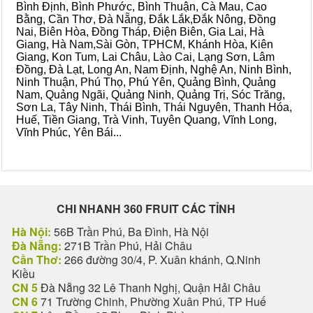
Bình Định, Bình Phước, Bình Thuận, Cà Mau, Cao
Bằng, Cần Thơ, Đà Nẵng, Đắk Lắk,Đắk Nông, Đồng
Nai, Biên Hòa, Đồng Tháp, Điện Biên, Gia Lai, Hà
Giang, Hà Nam,Sài Gòn, TPHCM, Khánh Hòa, Kiên
Giang, Kon Tum, Lai Châu, Lào Cai, Lạng Sơn, Lâm
Đồng, Đà Lạt, Long An, Nam Định, Nghệ An, Ninh Bình,
Ninh Thuận, Phú Thọ, Phú Yên, Quảng Bình, Quảng
Nam, Quảng Ngãi, Quảng Ninh, Quảng Trị, Sóc Trăng,
Sơn La, Tây Ninh, Thái Bình, Thái Nguyên, Thanh Hóa,
Huế, Tiền Giang, Trà Vinh, Tuyên Quang, Vĩnh Long,
Vĩnh Phúc, Yên Bái...
CHI NHANH 360 FRUIT CÁC TỈNH
Hà Nội:
56B Trần Phú, Ba Đình, Hà Nội
Đà Nẵng:
271B Trần Phú, Hải Châu
Cần Thơ:
266 đường 30/4, P. Xuân khánh, Q.Ninh
Kiều
CN 5
Đà Nẵng 32 Lê Thanh Nghị, Quận Hải Châu
CN 6
71 Trường Chinh, Phường Xuân Phú, TP Huế