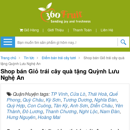
Giỏ Hàng
|
Giới Thiệu
|
Thanh Toán
|
Liên Hệ
Trang chủ
Tin tức
Điểm bán trái cây tươi
Shop bán Giỏ trái cây quà
tặng Quỳnh Lưu Nghệ An
Shop bán Giỏ trái cây quà tặng Quỳnh Lưu
Nghệ An
Quận/Huyện tags:
TP Vinh
,
Cửa Lò
,
Thái Hoà
,
Quế
Phong
,
Quỳ Châu
,
Kỳ Sơn
,
Tương Dương
,
Nghĩa Đàn
,
Quỳ Hợp
,
Con Cuông
,
Tân Kỳ
,
Anh Sơn
,
Diễn Châu
,
Yên
Thành
,
Đô Lương
,
Thanh Chương
,
Nghi Lộc
,
Nam Đàn
,
Hưng Nguyên
,
Hoàng Mai