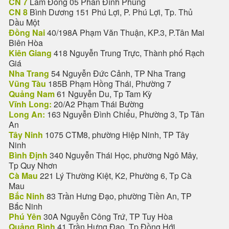
CN 7
Lâm Đồng 05 Phan Đình Phùng
CN 8
Bình Dương 151 Phú Lợi, P. Phú Lợi, Tp. Thủ
Dầu Một
Đồng Nai
40/198A Phạm Văn Thuận, KP.3, P.Tân Mai
Biên Hòa
Kiên Giang
418 Nguyễn Trung Trực, Thành phố Rạch
Giá
Nha Trang
54 Nguyễn Đức Cảnh, TP Nha Trang
Vũng Tàu
185B Phạm Hồng Thái, Phường 7
Quảng Nam
61 Nguyễn Du, Tp Tam Kỳ
Vĩnh Long:
20/A2 Phạm Thái Bường
Long An:
163 Nguyễn Đình Chiểu, Phường 3, Tp Tân
An
Tây Ninh
1075 CTM8, phường Hiệp Ninh, TP Tây
Ninh
Bình Định
340 Nguyễn Thái Học, phường Ngô Mây,
Tp Quy Nhơn
Cà Mau
221 Lý Thường Kiệt, K2, Phường 6, Tp Cà
Mau
Bắc Ninh
83 Trần Hưng Đạo, phường Tiền An, TP
Bắc Ninh
Phú Yên
30A Nguyễn Công Trứ, TP Tuy Hòa
Quảng Bình
41 Trần Hưng Đạo, Tp Đồng Hới