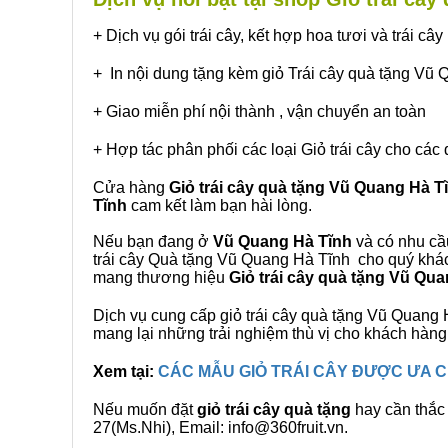
+ Dịch vụ gói trái cây, kết hợp hoa tươi và trái c
+ In nội dung tặng kèm giỏ Trái cây quà tặng Vũ
+ Giao miễn phí nội thành , vận chuyển an toàn
+ Hợp tác phân phối các loại Giỏ trái cây cho các 
Cửa hàng
Giỏ trái cây quà tặng Vũ Quang Hà T
Tĩnh
cam kết làm bạn hài lòng.
Nếu bạn đang ở
Vũ Quang Hà Tĩnh
và có nhu cầu
trái cây Quà tặng Vũ Quang Hà Tĩnh cho quý khách
mang thương hiệu
Giỏ trái cây quà tặng Vũ Qu
Dịch vụ cung cấp giỏ trái cây quà tặng Vũ Quan
mang lại những trải nghiệm thù vị cho khách hàng
Xem tại:
CÁC MẪU GIỎ TRÁI CÂY ĐƯỢC ƯA
Nếu muốn đặt
giỏ trái cây quà tặng
hay cần thắc 
27(Ms.Nhi), Email: info@360fruit.vn.