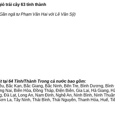
ỏ trái cây 63 tỉnh thành
Gần ngã tư Phạm Văn Hai với Lê Văn Sỹ)
t tại 64 Tỉnh/Thành Trong cả nước bao gồm:
iêu, Bắc Kạn, Bắc Giang, Bắc Ninh, Bến Tre, Bình Dương, Bìn
g Nai, Biên Hòa, Đồng Tháp, Điện Biên, Gia Lai, Hà Giang,
g, Đà Lạt, Long An, Nam Định, Nghệ An, Ninh Bình, Ninh Thuậ
ơn La, Tây Ninh, Thái Bình, Thái Nguyên, Thanh Hóa, Huế, Ti