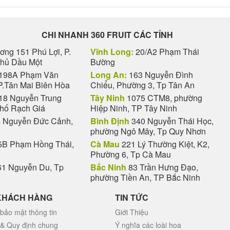
CHI NHANH 360 FRUIT CÁC TỈNH
ng 151 Phú Lợi, P.
Vĩnh Long:
20/A2 Phạm Thái
Thủ Dầu Một
Bường
198A Phạm Văn
Long An:
163 Nguyễn Đình
P.Tân Mai Biên Hòa
Chiểu, Phường 3, Tp Tân An
18 Nguyễn Trung
Tây Ninh
1075 CTM8, phường
phố Rạch Giá
Hiệp Ninh, TP Tây Ninh
 Nguyễn Đức Cảnh,
Bình Định
340 Nguyễn Thái Học,
phường Ngô Mây, Tp Quy Nhơn
B Phạm Hồng Thái,
Cà Mau
221 Lý Thường Kiệt, K2,
Phường 6, Tp Cà Mau
1 Nguyễn Du, Tp
Bắc Ninh
83 Trần Hưng Đạo,
phường Tiền An, TP Bắc Ninh
KHÁCH HÀNG
TIN TỨC
bảo mật thông tin
Giới Thiệu
 & Quy định chung
Ý nghĩa các loài hoa