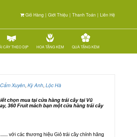
Giỏ Hàng
|
Giới Thiệu
|
Thanh Toán
|
Liên Hệ
I CÂY THEO DỊP
HOA TẶNG KÈM
QUÀ TẶNG KÈM
Cẩm Xuyên
,
Kỳ Anh
,
Lộc Hà
ết chọn mua tại cửa hàng trái cây tại Vũ
ay, 360 Fruit mách bạn một cửa hàng trái cây
.... với các thương hiệu Giỏ trái cây chính hãng