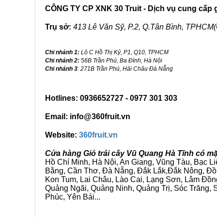
CÔNG TY CP XNK 30 Truit - Dịch vụ cung cấp gi
Trụ sở:
413 Lê Văn Sỹ, P.2, Q.Tân Bình, TPHCM(
Chi nhánh 1:
Lô C Hồ Thị Kỷ, P1, Q10, TPHCM
Chi nhánh 2:
56B Trần Phú, Ba Đình, Hà Nội
Chi nhánh 3
: 271B Trần Phú, Hải Châu Đà Nẵng
Hotlines: 0936652727 - 0977 301 303
Email: info@360fruit.vn
Website:
360fruit.vn
Cửa hàng Giỏ trái cây Vũ Quang Hà Tĩnh có mặ
Hồ Chí Minh, Hà Nội, An Giang, Vũng Tàu, Bạc L
Bằng, Cần Thơ, Đà Nẵng, Đắk Lắk,Đắk Nông, Đồn
Kon Tum, Lai Châu, Lào Cai, Lạng Sơn, Lâm Đồn
Quảng Ngãi, Quảng Ninh, Quảng Trị, Sóc Trăng, S
Phúc, Yên Bái...