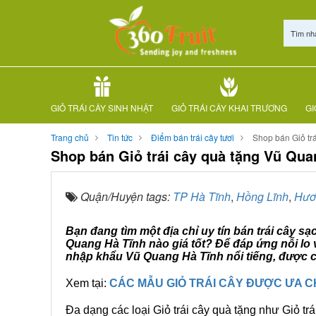
Tìm nh
GIỎ TRÁI CÂY SINH NHẬT
GIỎ TRÁI CÂY KHAI TRƯƠNG
GI
Trang chủ
Tin tức
Điểm bán trái cây tươi
Shop bán Giỏ tr
Shop bán Giỏ trái cây quà tặng Vũ Qua
Quận/Huyện tags:
TP Hà Tĩnh
,
Hồng Lĩnh
,
Hươ
Bạn đang tìm một địa chỉ uy tín bán trái cây s
Quang Hà Tĩnh nào giá tốt? Để đáp ứng nỗi lo 
nhập khẩu Vũ Quang Hà Tĩnh nổi tiếng, được c
Xem tại:
CÁC MẪU GIỎ TRÁI CÂY ĐƯỢC ƯA 
Đa dạng các loại Giỏ trái cây quà tặng như Giỏ trá