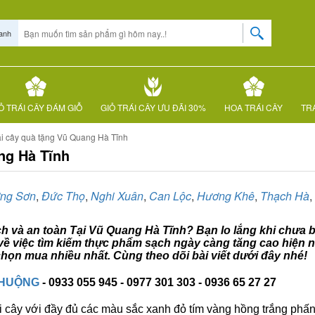
anh
Ỏ TRÁI CÂY ĐÁM GIỖ
GIỎ TRÁI CÂY ƯU ĐÃI 30%
HOA TRÁI CÂY
TRÁ
ái cây quà tặng Vũ Quang Hà Tĩnh
ng Hà Tĩnh
ng Sơn
,
Đức Thọ
,
Nghi Xuân
,
Can Lộc
,
Hương Khê
,
Thạch Hà
,
ạch và an toàn Tại Vũ Quang Hà Tĩnh? Bạn lo lắng khi chưa bi
về việc tìm kiếm thực phẩm sạch ngày càng tăng cao hiện n
họn mua nhiều nhất. Cùng theo dõi bài viết dưới đây nhé!
CHUỘNG
- 0933 055 945 - 0977 301 303 - 0936 65 27 27
i cây với đầy đủ các màu sắc xanh đỏ tím vàng hồng trắng phấn..