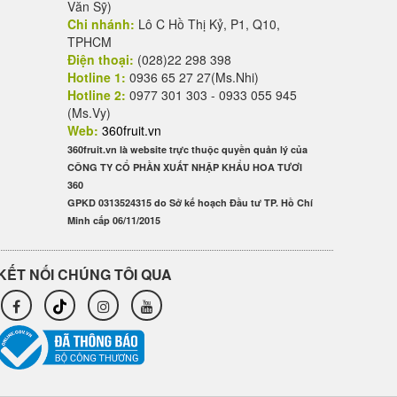
Văn Sỹ)
Chi nhánh:
Lô C Hồ Thị Kỷ, P1, Q10,
TPHCM
Điện thoại:
(028)22 298 398
Hotline 1:
0936 65 27 27(Ms.Nhi)
Hotline 2:
0977 301 303 - 0933 055 945
(Ms.Vy)
Web:
360fruit.vn
360fruit.vn là website trực thuộc quyền quản lý của
CÔNG TY CỔ PHẦN XUẤT NHẬP KHẨU HOA TƯƠI
360
GPKD 0313524315 do Sở kế hoạch Đầu tư TP. Hồ Chí
Minh cấp 06/11/2015
KẾT NỐI CHÚNG TÔI QUA