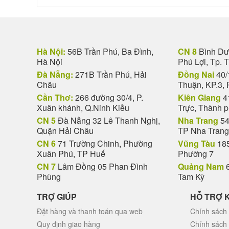
Hà Nội:
56B Trần Phú, Ba Đình,
CN 8
Bình Dươ
Hà Nội
Phú Lợi, Tp. 
Đà Nẵng:
271B Trần Phú, Hải
Đồng Nai
40/
Châu
Thuận, KP.3, 
Cần Thơ:
266 đường 30/4, P.
Kiên Giang
4
Xuân khánh, Q.Ninh Kiều
Trực, Thành 
CN 5
Đà Nẵng 32 Lê Thanh Nghị,
Nha Trang
54
Quận Hải Châu
TP Nha Trang
CN 6
71 Trường Chinh, Phường
Vũng Tàu
185
Xuân Phú, TP Huế
Phường 7
CN 7
Lâm Đồng 05 Phan Đình
Quảng Nam
6
Phùng
Tam Kỳ
TRỢ GIÚP
HỖ TRỢ 
Đặt hàng và thanh toán qua web
Chính sách 
Quy định giao hàng
Chính sách