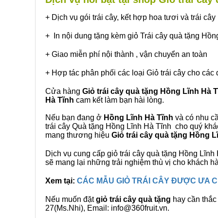
+ Dịch vụ gói trái cây, kết hợp hoa tươi và trái c
+ In nội dung tặng kèm giỏ Trái cây quà tặng Hồn
+ Giao miễn phí nội thành , vận chuyển an toàn
+ Hợp tác phân phối các loại Giỏ trái cây cho các 
Cửa hàng
Giỏ trái cây quà tặng Hồng Lĩnh Hà 
Hà Tĩnh
cam kết làm bạn hài lòng.
Nếu bạn đang ở
Hồng Lĩnh Hà Tĩnh
và có nhu cầ
trái cây Quà tặng Hồng Lĩnh Hà Tĩnh cho quý khác
mang thương hiệu
Giỏ trái cây quà tặng Hồng L
Dịch vụ cung cấp giỏ trái cây quà tặng Hồng Lĩ
sẽ mang lại những trải nghiệm thù vị cho khách h
Xem tại:
CÁC MẪU GIỎ TRÁI CÂY ĐƯỢC ƯA
Nếu muốn đặt
giỏ trái cây quà tặng
hay cần thắc 
27(Ms.Nhi), Email: info@360fruit.vn.