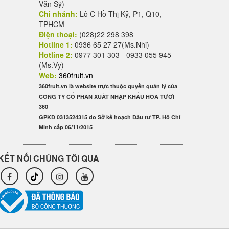
Văn Sỹ)
Chi nhánh:
Lô C Hồ Thị Kỷ, P1, Q10,
TPHCM
Điện thoại:
(028)22 298 398
Hotline 1:
0936 65 27 27(Ms.Nhi)
Hotline 2:
0977 301 303 - 0933 055 945
(Ms.Vy)
Web:
360fruit.vn
360fruit.vn là website trực thuộc quyền quản lý của
CÔNG TY CỔ PHẦN XUẤT NHẬP KHẨU HOA TƯƠI
360
GPKD 0313524315 do Sở kế hoạch Đầu tư TP. Hồ Chí
Minh cấp 06/11/2015
KẾT NỐI CHÚNG TÔI QUA