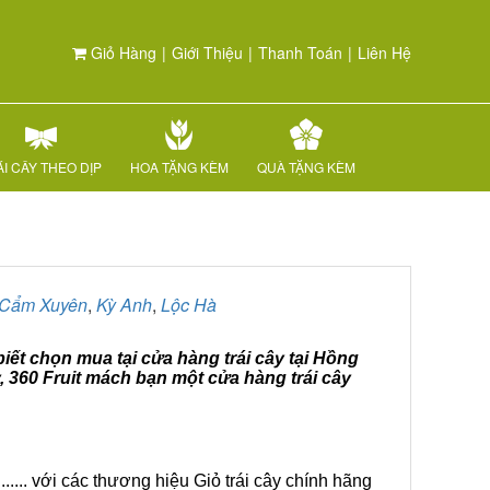
Giỏ Hàng
|
Giới Thiệu
|
Thanh Toán
|
Liên Hệ
I CÂY THEO DỊP
HOA TẶNG KÈM
QUÀ TẶNG KÈM
Cẩm Xuyên
,
Kỳ Anh
,
Lộc Hà
biết chọn mua tại cửa hàng trái cây tại Hồng
, 360 Fruit mách bạn một cửa hàng trái cây
.... với các thương hiệu Giỏ trái cây chính hãng