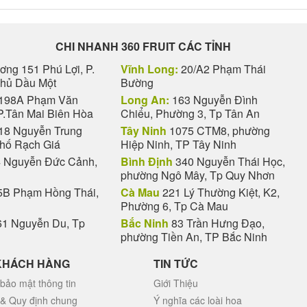
CHI NHANH 360 FRUIT CÁC TỈNH
ng 151 Phú Lợi, P.
Vĩnh Long:
20/A2 Phạm Thái
Thủ Dầu Một
Bường
198A Phạm Văn
Long An:
163 Nguyễn Đình
P.Tân Mai Biên Hòa
Chiểu, Phường 3, Tp Tân An
18 Nguyễn Trung
Tây Ninh
1075 CTM8, phường
phố Rạch Giá
Hiệp Ninh, TP Tây Ninh
 Nguyễn Đức Cảnh,
Bình Định
340 Nguyễn Thái Học,
phường Ngô Mây, Tp Quy Nhơn
B Phạm Hồng Thái,
Cà Mau
221 Lý Thường Kiệt, K2,
Phường 6, Tp Cà Mau
1 Nguyễn Du, Tp
Bắc Ninh
83 Trần Hưng Đạo,
phường Tiền An, TP Bắc Ninh
KHÁCH HÀNG
TIN TỨC
bảo mật thông tin
Giới Thiệu
 & Quy định chung
Ý nghĩa các loài hoa