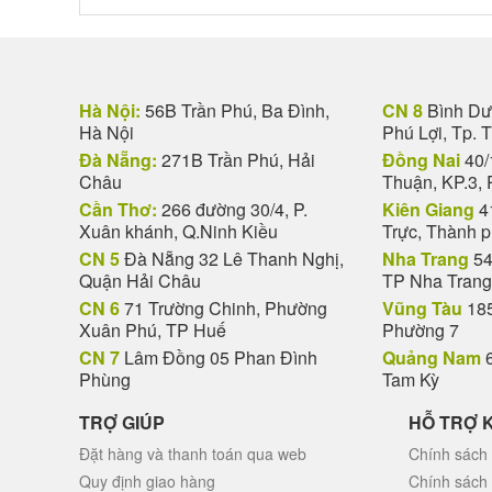
Hà Nội:
56B Trần Phú, Ba Đình,
CN 8
Bình Dươ
Hà Nội
Phú Lợi, Tp. 
Đà Nẵng:
271B Trần Phú, Hải
Đồng Nai
40/
Châu
Thuận, KP.3, 
Cần Thơ:
266 đường 30/4, P.
Kiên Giang
4
Xuân khánh, Q.Ninh Kiều
Trực, Thành 
CN 5
Đà Nẵng 32 Lê Thanh Nghị,
Nha Trang
54
Quận Hải Châu
TP Nha Trang
CN 6
71 Trường Chinh, Phường
Vũng Tàu
185
Xuân Phú, TP Huế
Phường 7
CN 7
Lâm Đồng 05 Phan Đình
Quảng Nam
6
Phùng
Tam Kỳ
TRỢ GIÚP
HỖ TRỢ 
Đặt hàng và thanh toán qua web
Chính sách 
Quy định giao hàng
Chính sách