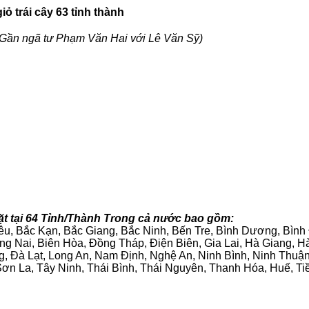
ỏ trái cây 63 tỉnh thành
Gần ngã tư Phạm Văn Hai với Lê Văn Sỹ)
ặt tại 64 Tỉnh/Thành Trong cả nước bao gồm:
iêu, Bắc Kạn, Bắc Giang, Bắc Ninh, Bến Tre, Bình Dương, Bìn
g Nai, Biên Hòa, Đồng Tháp, Điện Biên, Gia Lai, Hà Giang,
g, Đà Lạt, Long An, Nam Định, Nghệ An, Ninh Bình, Ninh Thuậ
ơn La, Tây Ninh, Thái Bình, Thái Nguyên, Thanh Hóa, Huế, Ti