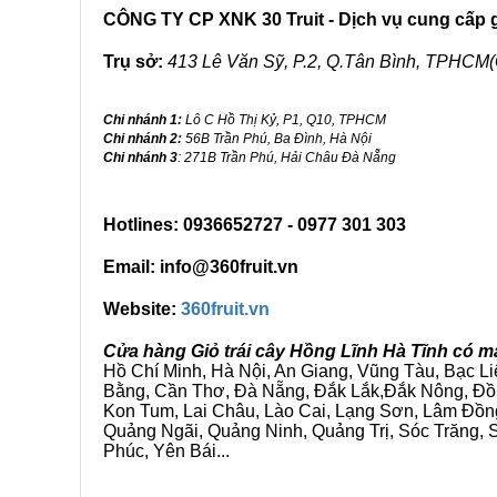
CÔNG TY CP XNK 30 Truit - Dịch vụ cung cấp gi
Trụ sở:
413 Lê Văn Sỹ, P.2, Q.Tân Bình, TPHCM(
Chi nhánh 1:
Lô C Hồ Thị Kỷ, P1, Q10, TPHCM
Chi nhánh 2:
56B Trần Phú, Ba Đình, Hà Nội
Chi nhánh 3
: 271B Trần Phú, Hải Châu Đà Nẵng
Hotlines: 0936652727 - 0977 301 303
Email: info@360fruit.vn
Website:
360fruit.vn
Cửa hàng Giỏ trái cây Hồng Lĩnh Hà Tĩnh có m
Hồ Chí Minh, Hà Nội, An Giang, Vũng Tàu, Bạc L
Bằng, Cần Thơ, Đà Nẵng, Đắk Lắk,Đắk Nông, Đồn
Kon Tum, Lai Châu, Lào Cai, Lạng Sơn, Lâm Đồn
Quảng Ngãi, Quảng Ninh, Quảng Trị, Sóc Trăng, S
Phúc, Yên Bái...