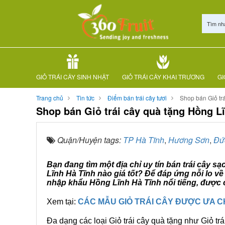
Tìm nh
GIỎ TRÁI CÂY SINH NHẬT
GIỎ TRÁI CÂY KHAI TRƯƠNG
GI
Trang chủ
Tin tức
Điểm bán trái cây tươi
Shop bán Giỏ tr
Shop bán Giỏ trái cây quà tặng Hồng L
Quận/Huyện tags:
TP Hà Tĩnh
,
Hương Sơn
,
Đứ
Bạn đang tìm một địa chỉ uy tín bán trái cây s
Lĩnh Hà Tĩnh nào giá tốt? Để đáp ứng nỗi lo v
nhập khẩu Hồng Lĩnh Hà Tĩnh nổi tiếng, được c
Xem tại:
CÁC MẪU GIỎ TRÁI CÂY ĐƯỢC ƯA 
Đa dạng các loại Giỏ trái cây quà tặng như Giỏ trá