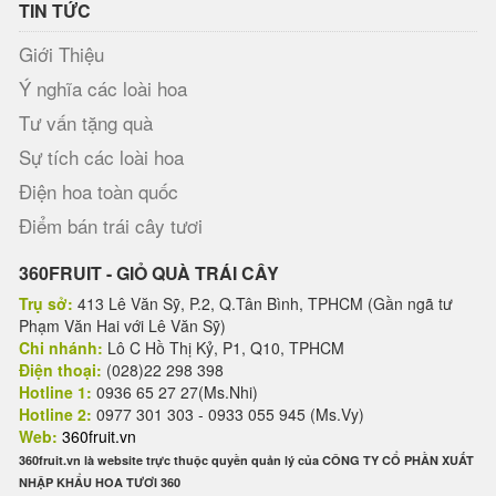
TIN TỨC
Giới Thiệu
Ý nghĩa các loài hoa
Tư vấn tặng quà
Sự tích các loài hoa
Điện hoa toàn quốc
Điểm bán trái cây tươi
360FRUIT - GIỎ QUÀ TRÁI CÂY
Trụ sở:
413 Lê Văn Sỹ, P.2, Q.Tân Bình, TPHCM (Gần ngã tư
Phạm Văn Hai với Lê Văn Sỹ)
Chi nhánh:
Lô C Hồ Thị Kỷ, P1, Q10, TPHCM
Điện thoại:
(028)22 298 398
Hotline 1:
0936 65 27 27(Ms.Nhi)
Hotline 2:
0977 301 303 - 0933 055 945 (Ms.Vy)
Web:
360fruit.vn
360fruit.vn là website trực thuộc quyền quản lý của CÔNG TY CỔ PHẦN XUẤT
NHẬP KHẨU HOA TƯƠI 360