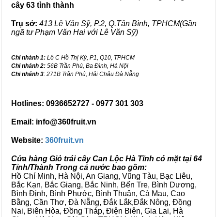
cây 63 tỉnh thành
Trụ sở:
413 Lê Văn Sỹ, P.2, Q.Tân Bình, TPHCM(Gần
ngã tư Phạm Văn Hai với Lê Văn Sỹ)
Chi nhánh 1:
Lô C Hồ Thị Kỷ, P1, Q10, TPHCM
Chi nhánh 2:
56B Trần Phú, Ba Đình, Hà Nội
Chi nhánh 3
: 271B Trần Phú, Hải Châu Đà Nẵng
Hotlines: 0936652727 - 0977 301 303
Email: info@360fruit.vn
Website:
360fruit.vn
Cửa hàng Giỏ trái cây Can Lộc Hà Tĩnh có mặt tại 64
Tỉnh/Thành Trong cả nước bao gồm:
Hồ Chí Minh, Hà Nội, An Giang, Vũng Tàu, Bạc Liêu,
Bắc Kạn, Bắc Giang, Bắc Ninh, Bến Tre, Bình Dương,
Bình Định, Bình Phước, Bình Thuận, Cà Mau, Cao
Bằng, Cần Thơ, Đà Nẵng, Đắk Lắk,Đắk Nông, Đồng
Nai, Biên Hòa, Đồng Tháp, Điện Biên, Gia Lai, Hà