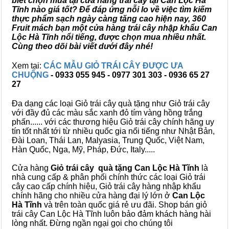
biết chọn mua tại cửa hàng trái cây tại Can Lộc Hà
Tĩnh nào giá tốt? Để đáp ứng nỗi lo về việc tìm kiếm
thực phẩm sạch ngày càng tăng cao hiện nay, 360
Fruit mách bạn một cửa hàng trái cây nhập khẩu Can
Lộc Hà Tĩnh nổi tiếng, được chọn mua nhiều nhất.
Cùng theo dõi bài viết dưới đây nhé!
Xem tại:
CÁC MẪU GIỎ TRÁI CÂY ĐƯỢC ƯA
CHUỘNG
- 0933 055 945 - 0977 301 303 - 0936 65 27
27
Đa dạng các loại Giỏ trái cây quà tặng như Giỏ trái cây
với đầy đủ các màu sắc xanh đỏ tím vàng hồng trắng
phấn...... với các thương hiệu Giỏ trái cây chính hãng uy
tín tốt nhất tới từ nhiều quốc gia nổi tiếng như Nhật Bản,
Đài Loan, Thái Lan, Malyasia, Trung Quốc, Việt Nam,
Hàn Quốc, Nga, Mỹ, Pháp, Đức, Italy.....
Cửa hàng
Giỏ trái cây quà tặng Can Lộc Hà Tĩnh
là
nhà cung cấp & phân phối chính thức các loại Giỏ trái
cây cao cấp chính hiệu, Giỏ trái cây hàng nhập khẩu
chính hãng cho nhiều cửa hàng đại lý lớn ở
Can Lộc
Hà Tĩnh
và trên toàn quốc giá rẻ ưu đãi. Shop bán giỏ
trái cây Can Lộc Hà Tĩnh luôn bảo đảm khách hàng hài
lòng nhất. Đừng ngần ngại gọi cho chúng tôi