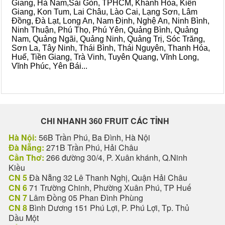
Giang, Hà Nam,Sài Gòn, TPHCM, Khánh Hòa, Kiên
Giang, Kon Tum, Lai Châu, Lào Cai, Lạng Sơn, Lâm
Đồng, Đà Lạt, Long An, Nam Định, Nghệ An, Ninh Bình,
Ninh Thuận, Phú Thọ, Phú Yên, Quảng Bình, Quảng
Nam, Quảng Ngãi, Quảng Ninh, Quảng Trị, Sóc Trăng,
Sơn La, Tây Ninh, Thái Bình, Thái Nguyên, Thanh Hóa,
Huế, Tiền Giang, Trà Vinh, Tuyên Quang, Vĩnh Long,
Vĩnh Phúc, Yên Bái...
CHI NHANH 360 FRUIT CÁC TỈNH
Hà Nội:
56B Trần Phú, Ba Đình, Hà Nội
Đà Nẵng:
271B Trần Phú, Hải Châu
Cần Thơ:
266 đường 30/4, P. Xuân khánh, Q.Ninh
Kiều
CN 5
Đà Nẵng 32 Lê Thanh Nghị, Quận Hải Châu
CN 6
71 Trường Chinh, Phường Xuân Phú, TP Huế
CN 7
Lâm Đồng 05 Phan Đình Phùng
CN 8
Bình Dương 151 Phú Lợi, P. Phú Lợi, Tp. Thủ
Dầu Một