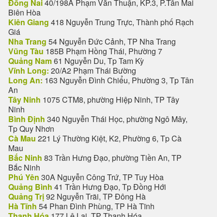
Đồng Nai
40/198A Phạm Văn Thuận, KP.3, P.Tân Mai
Biên Hòa
Kiên Giang
418 Nguyễn Trung Trực, Thành phố Rạch
Giá
Nha Trang
54 Nguyễn Đức Cảnh, TP Nha Trang
Vũng Tàu
185B Phạm Hồng Thái, Phường 7
Quảng Nam
61 Nguyễn Du, Tp Tam Kỳ
Vĩnh Long:
20/A2 Phạm Thái Bường
Long An:
163 Nguyễn Đình Chiểu, Phường 3, Tp Tân
An
Tây Ninh
1075 CTM8, phường Hiệp Ninh, TP Tây
Ninh
Bình Định
340 Nguyễn Thái Học, phường Ngô Mây,
Tp Quy Nhơn
Cà Mau
221 Lý Thường Kiệt, K2, Phường 6, Tp Cà
Mau
Bắc Ninh
83 Trần Hưng Đạo, phường Tiền An, TP
Bắc Ninh
Phú Yên
30A Nguyễn Công Trứ, TP Tuy Hòa
Quảng Bình
41 Trần Hưng Đạo, Tp Đồng Hới
Quảng Trị
92 Nguyễn Trãi, TP Đông Hà
Hà Tĩnh
54 Phan Đình Phùng, TP Hà Tĩnh
Thanh Hóa
177 Lê Lai, TP Thanh Hóa