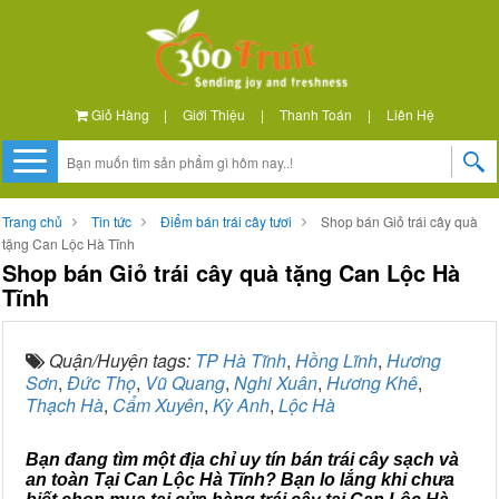
Giỏ Hàng
|
Giới Thiệu
|
Thanh Toán
|
Liên Hệ
Trang chủ
Tin tức
Điểm bán trái cây tươi
Shop bán Giỏ trái cây quà
tặng Can Lộc Hà Tĩnh
Shop bán Giỏ trái cây quà tặng Can Lộc Hà
Tĩnh
Quận/Huyện tags:
TP Hà Tĩnh
,
Hồng Lĩnh
,
Hương
Sơn
,
Đức Thọ
,
Vũ Quang
,
Nghi Xuân
,
Hương Khê
,
Thạch Hà
,
Cẩm Xuyên
,
Kỳ Anh
,
Lộc Hà
Bạn đang tìm một địa chỉ uy tín bán trái cây sạch và
an toàn Tại Can Lộc Hà Tĩnh? Bạn lo lắng khi chưa