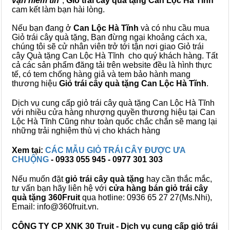
vạn niềm tin
",
Giỏ trái cây
quà tặng
Can Lộc Hà Tĩnh
cam kết làm bạn hài lòng.
Nếu bạn đang ở
Can Lộc Hà Tĩnh
và có nhu cầu mua
Giỏ trái cây quà tặng, Bạn đừng ngại khoảng cách xa,
chúng tôi sẽ cử nhân viên trở tới tận nơi giao Giỏ trái
cây Quà tặng Can Lộc Hà Tĩnh cho quý khách hàng. Tất
cả các sản phẩm đăng tải trên website đều là hình thực
tế, có tem chống hàng giả và tem bảo hành mang
thương hiệu
Giỏ trái cây quà tặng Can Lộc Hà Tĩnh
.
Dịch vụ cung cấp giỏ trái cây quà tặng Can Lộc Hà Tĩnh
với nhiều cửa hàng nhượng quyền thương hiệu tại Can
Lộc Hà Tĩnh Cũng như toàn quốc chắc chắn sẽ mang lại
những trải nghiệm thù vị cho khách hàng
Xem tại:
CÁC MẪU GIỎ TRÁI CÂY ĐƯỢC ƯA
CHUỘNG
- 0933 055 945 - 0977 301 303
Nếu muốn đặt
giỏ trái cây quà tặng
hay cần thắc mắc,
tư vấn bạn hãy liên hệ với
cửa hàng bán
giỏ trái cây
quà tặng
360Fruit
qua hotline: 0936 65 27 27(Ms.Nhi),
Email: info@360fruit.vn.
CÔNG TY CP XNK 30 Truit - Dịch vụ cung cấp giỏ trái