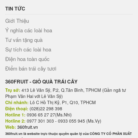
TIN TỨC
Giới Thiệu
Ý nghĩa các loài hoa
Tư vấn tặng quà
Sự tích các loài hoa
Điện hoa toàn quốc
Điểm bán trái cây tươi
360FRUIT - GIỎ QUÀ TRÁI CÂY
Trụ sở:
413 Lê Văn Sỹ, P.2, Q.Tân Bình, TPHCM (Gần ngã tư
Phạm Văn Hai với Lê Văn Sỹ)
Chi nhánh:
Lô C Hồ Thị Kỷ, P1, Q10, TPHCM
Điện thoại:
(028)22 298 398
Hotline 1:
0936 65 27 27(Ms.Nhi)
Hotline 2:
0977 301 303 - 0933 055 945 (Ms.Vy)
Web:
360fruit.vn
360fruit.vn là website trực thuộc quyền quản lý của CÔNG TY CỔ PHẦN XUẤT