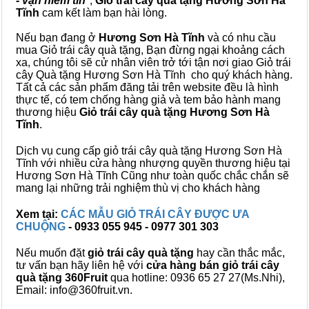
- vạn niềm tin
",
Giỏ trái cây
quà tặng
Hương Sơn Hà
Tĩnh
cam kết làm bạn hài lòng.
Nếu bạn đang ở
Hương Sơn Hà Tĩnh
và có nhu cầu
mua Giỏ trái cây quà tặng, Bạn đừng ngại khoảng cách
xa, chúng tôi sẽ cử nhân viên trở tới tận nơi giao Giỏ trái
cây Quà tặng Hương Sơn Hà Tĩnh cho quý khách hàng.
Tất cả các sản phẩm đăng tải trên website đều là hình
thực tế, có tem chống hàng giả và tem bảo hành mang
thương hiệu
Giỏ trái cây quà tặng Hương Sơn Hà
Tĩnh
.
Dịch vụ cung cấp giỏ trái cây quà tặng Hương Sơn Hà
Tĩnh với nhiều cửa hàng nhượng quyền thương hiệu tại
Hương Sơn Hà Tĩnh Cũng như toàn quốc chắc chắn sẽ
mang lại những trải nghiệm thù vị cho khách hàng
Xem tại:
CÁC MẪU GIỎ TRÁI CÂY ĐƯỢC ƯA
CHUỘNG
- 0933 055 945 - 0977 301 303
Nếu muốn đặt
giỏ trái cây quà tặng
hay cần thắc mắc,
tư vấn bạn hãy liên hệ với
cửa hàng bán
giỏ trái cây
quà tặng
360Fruit
qua hotline: 0936 65 27 27(Ms.Nhi),
Email: info@360fruit.vn.