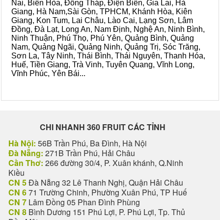
Nai, Biên Hòa, Đồng Tháp, Điện Biên, Gia Lai, Hà
Giang, Hà Nam,Sài Gòn, TPHCM, Khánh Hòa, Kiên
Giang, Kon Tum, Lai Châu, Lào Cai, Lạng Sơn, Lâm
Đồng, Đà Lạt, Long An, Nam Định, Nghệ An, Ninh Bình,
Ninh Thuận, Phú Thọ, Phú Yên, Quảng Bình, Quảng
Nam, Quảng Ngãi, Quảng Ninh, Quảng Trị, Sóc Trăng,
Sơn La, Tây Ninh, Thái Bình, Thái Nguyên, Thanh Hóa,
Huế, Tiền Giang, Trà Vinh, Tuyên Quang, Vĩnh Long,
Vĩnh Phúc, Yên Bái...
CHI NHANH 360 FRUIT CÁC TỈNH
Hà Nội:
56B Trần Phú, Ba Đình, Hà Nội
Đà Nẵng:
271B Trần Phú, Hải Châu
Cần Thơ:
266 đường 30/4, P. Xuân khánh, Q.Ninh
Kiều
CN 5
Đà Nẵng 32 Lê Thanh Nghị, Quận Hải Châu
CN 6
71 Trường Chinh, Phường Xuân Phú, TP Huế
CN 7
Lâm Đồng 05 Phan Đình Phùng
CN 8
Bình Dương 151 Phú Lợi, P. Phú Lợi, Tp. Thủ