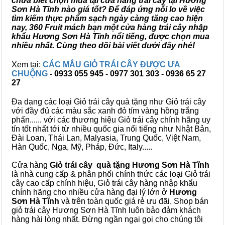
chưa biết chọn mua tại cửa hàng trái cây tại Hương
Sơn Hà Tĩnh nào giá tốt? Để đáp ứng nỗi lo về việc
tìm kiếm thực phẩm sạch ngày càng tăng cao hiện
nay, 360 Fruit mách bạn một cửa hàng trái cây nhập
khẩu Hương Sơn Hà Tĩnh nổi tiếng, được chọn mua
nhiều nhất. Cùng theo dõi bài viết dưới đây nhé!
Xem tại:
CÁC MẪU GIỎ TRÁI CÂY ĐƯỢC ƯA
CHUỘNG
- 0933 055 945 - 0977 301 303 - 0936 65 27
27
Đa dạng các loại Giỏ trái cây quà tặng như Giỏ trái cây
với đầy đủ các màu sắc xanh đỏ tím vàng hồng trắng
phấn...... với các thương hiệu Giỏ trái cây chính hãng uy
tín tốt nhất tới từ nhiều quốc gia nổi tiếng như Nhật Bản,
Đài Loan, Thái Lan, Malyasia, Trung Quốc, Việt Nam,
Hàn Quốc, Nga, Mỹ, Pháp, Đức, Italy.....
Cửa hàng
Giỏ trái cây quà tặng Hương Sơn Hà Tĩnh
là nhà cung cấp & phân phối chính thức các loại Giỏ trái
cây cao cấp chính hiệu, Giỏ trái cây hàng nhập khẩu
chính hãng cho nhiều cửa hàng đại lý lớn ở
Hương
Sơn Hà Tĩnh
và trên toàn quốc giá rẻ ưu đãi. Shop bán
giỏ trái cây Hương Sơn Hà Tĩnh luôn bảo đảm khách
hàng hài lòng nhất. Đừng ngần ngại gọi cho chúng tôi