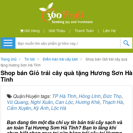
Giỏ Hàng
|
Giới Thiệu
|
Thanh Toán
|
Liên Hệ
Trang chủ
Tin tức
Điểm bán trái cây tươi
Shop bán Giỏ trái cây quà
tặng Hương Sơn Hà Tĩnh
Shop bán Giỏ trái cây quà tặng Hương Sơn Hà
Tĩnh
Quận/Huyện tags:
TP Hà Tĩnh
,
Hồng Lĩnh
,
Đức Thọ
,
Vũ Quang
,
Nghi Xuân
,
Can Lộc
,
Hương Khê
,
Thạch Hà
,
Cẩm Xuyên
,
Kỳ Anh
,
Lộc Hà
Bạn đang tìm một địa chỉ uy tín bán trái cây sạch và
an toàn Tại Hương Sơn Hà Tĩnh? Bạn lo lắng khi