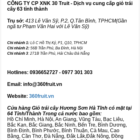
CÔNG TY CP XNK 30 Truit - Dịch vụ cung cấp giỏ trái
cây 63 tỉnh thành
Trụ sở:
413 Lê Văn Sỹ, P.2, Q.Tân Bình, TPHCM(Gần
ngã tư Phạm Văn Hai với Lê Văn Sỹ)
Chi nhánh 1:
Lô C Hồ Thị Kỷ, P1, Q10, TPHCM
Chi nhánh 2:
56B Trần Phú, Ba Đình, Hà Nội
Chi nhánh 3
: 271B Trần Phú, Hải Châu Đà Nẵng
Hotlines: 0936652727 - 0977 301 303
Email: info@360fruit.vn
Website:
360fruit.vn
Cửa hàng Giỏ trái cây Hương Sơn Hà Tĩnh có mặt tại
64 Tỉnh/Thành Trong cả nước bao gồm:
Hồ Chí Minh, Hà Nội, An Giang, Vũng Tàu, Bạc Liêu,
Bắc Kạn, Bắc Giang, Bắc Ninh, Bến Tre, Bình Dương,
Bình Định, Bình Phước, Bình Thuận, Cà Mau, Cao
Bằng, Cần Thơ, Đà Nẵng, Đắk Lắk,Đắk Nông, Đồng