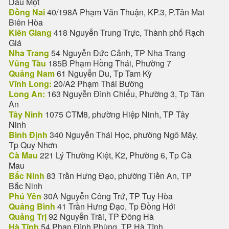
Dầu Một
Đồng Nai
40/198A Phạm Văn Thuận, KP.3, P.Tân Mai
Biên Hòa
Kiên Giang
418 Nguyễn Trung Trực, Thành phố Rạch
Giá
Nha Trang
54 Nguyễn Đức Cảnh, TP Nha Trang
Vũng Tàu
185B Phạm Hồng Thái, Phường 7
Quảng Nam
61 Nguyễn Du, Tp Tam Kỳ
Vĩnh Long:
20/A2 Phạm Thái Bường
Long An:
163 Nguyễn Đình Chiểu, Phường 3, Tp Tân
An
Tây Ninh
1075 CTM8, phường Hiệp Ninh, TP Tây
Ninh
Bình Định
340 Nguyễn Thái Học, phường Ngô Mây,
Tp Quy Nhơn
Cà Mau
221 Lý Thường Kiệt, K2, Phường 6, Tp Cà
Mau
Bắc Ninh
83 Trần Hưng Đạo, phường Tiền An, TP
Bắc Ninh
Phú Yên
30A Nguyễn Công Trứ, TP Tuy Hòa
Quảng Bình
41 Trần Hưng Đạo, Tp Đồng Hới
Quảng Trị
92 Nguyễn Trãi, TP Đông Hà
Hà Tĩnh
54 Phan Đình Phùng, TP Hà Tĩnh