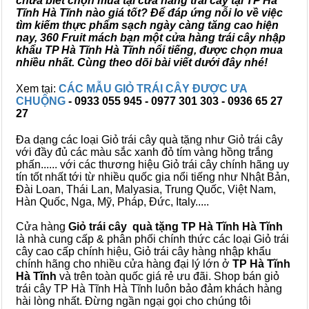
chưa biết chọn mua tại cửa hàng trái cây tại TP Hà
Tĩnh Hà Tĩnh nào giá tốt? Để đáp ứng nỗi lo về việc
tìm kiếm thực phẩm sạch ngày càng tăng cao hiện
nay, 360 Fruit mách bạn một cửa hàng trái cây nhập
khẩu TP Hà Tĩnh Hà Tĩnh nổi tiếng, được chọn mua
nhiều nhất. Cùng theo dõi bài viết dưới đây nhé!
Xem tại:
CÁC MẪU GIỎ TRÁI CÂY ĐƯỢC ƯA
CHUỘNG
- 0933 055 945 - 0977 301 303 - 0936 65 27
27
Đa dạng các loại Giỏ trái cây quà tặng như Giỏ trái cây
với đầy đủ các màu sắc xanh đỏ tím vàng hồng trắng
phấn...... với các thương hiệu Giỏ trái cây chính hãng uy
tín tốt nhất tới từ nhiều quốc gia nổi tiếng như Nhật Bản,
Đài Loan, Thái Lan, Malyasia, Trung Quốc, Việt Nam,
Hàn Quốc, Nga, Mỹ, Pháp, Đức, Italy.....
Cửa hàng
Giỏ trái cây quà tặng TP Hà Tĩnh Hà Tĩnh
là nhà cung cấp & phân phối chính thức các loại Giỏ trái
cây cao cấp chính hiệu, Giỏ trái cây hàng nhập khẩu
chính hãng cho nhiều cửa hàng đại lý lớn ở
TP Hà Tĩnh
Hà Tĩnh
và trên toàn quốc giá rẻ ưu đãi. Shop bán giỏ
trái cây TP Hà Tĩnh Hà Tĩnh luôn bảo đảm khách hàng
hài lòng nhất. Đừng ngần ngại gọi cho chúng tôi