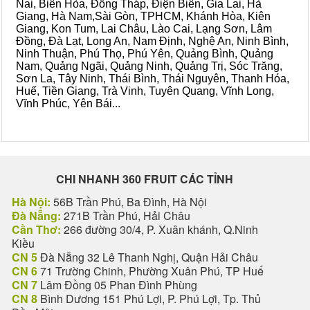
Nai, Biên Hòa, Đồng Tháp, Điện Biên, Gia Lai, Hà
Giang, Hà Nam,Sài Gòn, TPHCM, Khánh Hòa, Kiên
Giang, Kon Tum, Lai Châu, Lào Cai, Lạng Sơn, Lâm
Đồng, Đà Lạt, Long An, Nam Định, Nghệ An, Ninh Bình,
Ninh Thuận, Phú Thọ, Phú Yên, Quảng Bình, Quảng
Nam, Quảng Ngãi, Quảng Ninh, Quảng Trị, Sóc Trăng,
Sơn La, Tây Ninh, Thái Bình, Thái Nguyên, Thanh Hóa,
Huế, Tiền Giang, Trà Vinh, Tuyên Quang, Vĩnh Long,
Vĩnh Phúc, Yên Bái...
CHI NHANH 360 FRUIT CÁC TỈNH
Hà Nội:
56B Trần Phú, Ba Đình, Hà Nội
Đà Nẵng:
271B Trần Phú, Hải Châu
Cần Thơ:
266 đường 30/4, P. Xuân khánh, Q.Ninh
Kiều
CN 5
Đà Nẵng 32 Lê Thanh Nghị, Quận Hải Châu
CN 6
71 Trường Chinh, Phường Xuân Phú, TP Huế
CN 7
Lâm Đồng 05 Phan Đình Phùng
CN 8
Bình Dương 151 Phú Lợi, P. Phú Lợi, Tp. Thủ