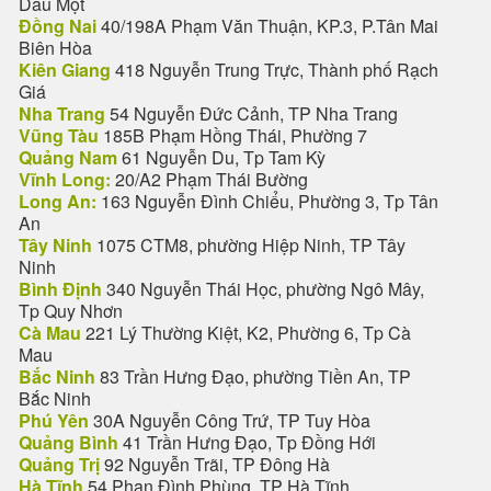
Dầu Một
Đồng Nai
40/198A Phạm Văn Thuận, KP.3, P.Tân Mai
Biên Hòa
Kiên Giang
418 Nguyễn Trung Trực, Thành phố Rạch
Giá
Nha Trang
54 Nguyễn Đức Cảnh, TP Nha Trang
Vũng Tàu
185B Phạm Hồng Thái, Phường 7
Quảng Nam
61 Nguyễn Du, Tp Tam Kỳ
Vĩnh Long:
20/A2 Phạm Thái Bường
Long An:
163 Nguyễn Đình Chiểu, Phường 3, Tp Tân
An
Tây Ninh
1075 CTM8, phường Hiệp Ninh, TP Tây
Ninh
Bình Định
340 Nguyễn Thái Học, phường Ngô Mây,
Tp Quy Nhơn
Cà Mau
221 Lý Thường Kiệt, K2, Phường 6, Tp Cà
Mau
Bắc Ninh
83 Trần Hưng Đạo, phường Tiền An, TP
Bắc Ninh
Phú Yên
30A Nguyễn Công Trứ, TP Tuy Hòa
Quảng Bình
41 Trần Hưng Đạo, Tp Đồng Hới
Quảng Trị
92 Nguyễn Trãi, TP Đông Hà
Hà Tĩnh
54 Phan Đình Phùng, TP Hà Tĩnh