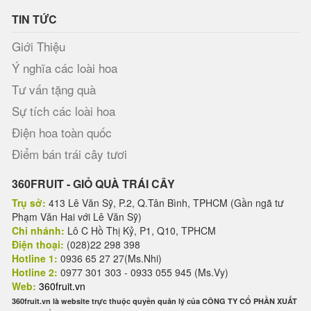
TIN TỨC
Giới Thiệu
Ý nghĩa các loài hoa
Tư vấn tặng quà
Sự tích các loài hoa
Điện hoa toàn quốc
Điểm bán trái cây tươi
360FRUIT - GIỎ QUÀ TRÁI CÂY
Trụ sở:
413 Lê Văn Sỹ, P.2, Q.Tân Bình, TPHCM (Gần ngã tư
Phạm Văn Hai với Lê Văn Sỹ)
Chi nhánh:
Lô C Hồ Thị Kỷ, P1, Q10, TPHCM
Điện thoại:
(028)22 298 398
Hotline 1:
0936 65 27 27(Ms.Nhi)
Hotline 2:
0977 301 303 - 0933 055 945 (Ms.Vy)
Web:
360fruit.vn
360fruit.vn là website trực thuộc quyền quản lý của CÔNG TY CỔ PHẦN XUẤT