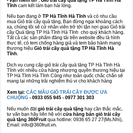
- vạn niềm tin
",
Giỏ trái cây
quà tặng
TP Hà Tĩnh Hà
Tĩnh
cam kết làm bạn hài lòng.
Nếu bạn đang ở
TP Hà Tĩnh Hà Tĩnh
và có nhu cầu
mua Giỏ trái cây quà tặng, Bạn đừng ngại khoảng cách
xa, chúng tôi sẽ cử nhân viên trở tới tận nơi giao Giỏ trái
cây Quà tặng TP Hà Tĩnh Hà Tĩnh cho quý khách hàng.
Tất cả các sản phẩm đăng tải trên website đều là hình
thực tế, có tem chống hàng giả và tem bảo hành mang
thương hiệu
Giỏ trái cây quà tặng TP Hà Tĩnh Hà
Tĩnh
.
Dịch vụ cung cấp giỏ trái cây quà tặng TP Hà Tĩnh Hà
Tĩnh với nhiều cửa hàng nhượng quyền thương hiệu tại
TP Hà Tĩnh Hà Tĩnh Cũng như toàn quốc chắc chắn sẽ
mang lại những trải nghiệm thù vị cho khách hàng
Xem tại:
CÁC MẪU GIỎ TRÁI CÂY ĐƯỢC ƯA
CHUỘNG
- 0933 055 945 - 0977 301 303
Nếu muốn đặt
giỏ trái cây quà tặng
hay cần thắc mắc,
tư vấn bạn hãy liên hệ với
cửa hàng bán
giỏ trái cây
quà tặng
360Fruit
qua hotline: 0936 65 27 27(Ms.Nhi),
Email: info@360fruit.vn.