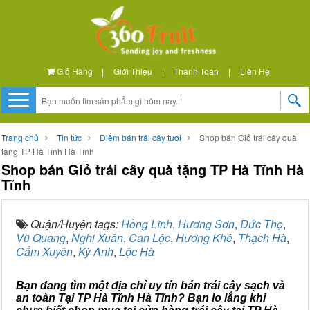
Giỏ Hàng
|
Giới Thiệu
|
Thanh Toán
|
Liên Hệ
Trang chủ
Tin tức
Điểm bán trái cây tươi
Shop bán Giỏ trái cây quà
tặng TP Hà Tĩnh Hà Tĩnh
Shop bán Giỏ trái cây quà tặng TP Hà Tĩnh Hà
Tĩnh
Quận/Huyện tags:
Hồng Lĩnh
,
Hương Sơn
,
Đức Thọ
,
Vũ Quang
,
Nghi Xuân
,
Can Lộc
,
Hương Khê
,
Thạch Hà
,
Cẩm Xuyên
,
Kỳ Anh
,
Lộc Hà
Bạn đang tìm một địa chỉ uy tín bán trái cây sạch và
an toàn Tại TP Hà Tĩnh Hà Tĩnh? Bạn lo lắng khi