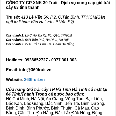
CÔNG TY CP XNK 30 Truit - Dịch vụ cung cấp giỏ trái
cây 63 tỉnh thành
Trụ sở:
413 Lê Văn Sỹ, P.2, Q.Tân Bình, TPHCM(Gần
ngã tư Phạm Văn Hai với Lê Văn Sỹ)
Chi nhánh 1:
Lô C Hồ Thị Kỷ, P1, Q10, TPHCM
Chi nhánh 2:
56B Trần Phú, Ba Đình, Hà Nội
Chi nhánh 3
: 271B Trần Phú, Hải Châu Đà Nẵng
Hotlines: 0936652727 - 0977 301 303
Email: info@360fruit.vn
Website:
360fruit.vn
Cửa hàng Giỏ trái cây TP Hà Tĩnh Hà Tĩnh có mặt tại
64 Tỉnh/Thành Trong cả nước bao gồm:
Hồ Chí Minh, Hà Nội, An Giang, Vũng Tàu, Bạc Liêu,
Bắc Kạn, Bắc Giang, Bắc Ninh, Bến Tre, Bình Dương,
Bình Định, Bình Phước, Bình Thuận, Cà Mau, Cao
Bằng, Cần Thơ, Đà Nẵng, Đắk Lắk,Đắk Nông, Đồng