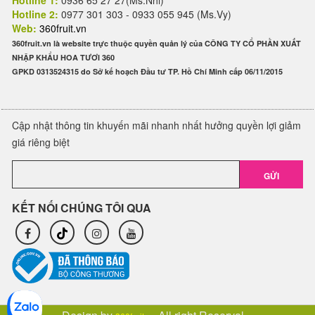
Hotline 1:
0936 65 27 27(Ms.Nhi)
Hotline 2:
0977 301 303 - 0933 055 945 (Ms.Vy)
Web:
360fruit.vn
360fruit.vn là website trực thuộc quyền quản lý của CÔNG TY CỔ PHẦN XUẤT
NHẬP KHẨU HOA TƯƠI 360
GPKD 0313524315 do Sở kế hoạch Đầu tư TP. Hồ Chí Minh cấp 06/11/2015
Cập nhật thông tin khuyến mãi nhanh nhất hưởng quyền lợi giảm
giá riêng biệt
GỬI
KẾT NỐI CHÚNG TÔI QUA