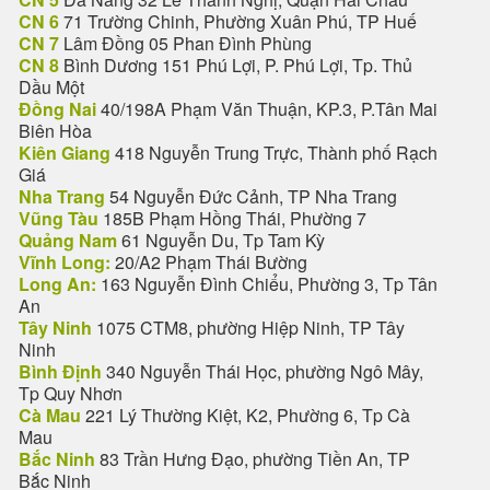
CN 6
71 Trường Chinh, Phường Xuân Phú, TP Huế
CN 7
Lâm Đồng 05 Phan Đình Phùng
CN 8
Bình Dương 151 Phú Lợi, P. Phú Lợi, Tp. Thủ
Dầu Một
Đồng Nai
40/198A Phạm Văn Thuận, KP.3, P.Tân Mai
Biên Hòa
Kiên Giang
418 Nguyễn Trung Trực, Thành phố Rạch
Giá
Nha Trang
54 Nguyễn Đức Cảnh, TP Nha Trang
Vũng Tàu
185B Phạm Hồng Thái, Phường 7
Quảng Nam
61 Nguyễn Du, Tp Tam Kỳ
Vĩnh Long:
20/A2 Phạm Thái Bường
Long An:
163 Nguyễn Đình Chiểu, Phường 3, Tp Tân
An
Tây Ninh
1075 CTM8, phường Hiệp Ninh, TP Tây
Ninh
Bình Định
340 Nguyễn Thái Học, phường Ngô Mây,
Tp Quy Nhơn
Cà Mau
221 Lý Thường Kiệt, K2, Phường 6, Tp Cà
Mau
Bắc Ninh
83 Trần Hưng Đạo, phường Tiền An, TP
Bắc Ninh