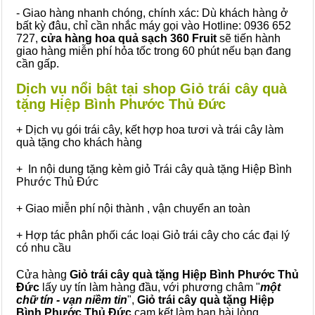
- Giao hàng nhanh chóng, chính xác: Dù khách hàng ở
bất kỳ đâu, chỉ cần nhắc máy gọi vào Hotline: 0936 652
727,
cửa hàng hoa quả sạch 360 Fruit
sẽ tiến hành
giao hàng miễn phí hỏa tốc trong 60 phút nếu bạn đang
cần gấp.
Dịch vụ nổi bật tại shop Giỏ trái cây quà
tặng Hiệp Bình Phước Thủ Đức
+ Dịch vụ gói trái cây, kết hợp hoa tươi và trái cây làm
quà tặng cho khách hàng
+ In nội dung tặng kèm giỏ Trái cây quà tặng Hiệp Bình
Phước Thủ Đức
+ Giao miễn phí nội thành , vận chuyển an toàn
+ Hợp tác phân phối các loại Giỏ trái cây cho các đại lý
có nhu cầu
Cửa hàng
Giỏ trái cây quà tặng Hiệp Bình Phước Thủ
Đức
lấy uy tín làm hàng đầu, với phương châm "
một
chữ tín - vạn niềm tin
",
Giỏ trái cây
quà tặng
Hiệp
Bình Phước Thủ Đức
cam kết làm bạn hài lòng.