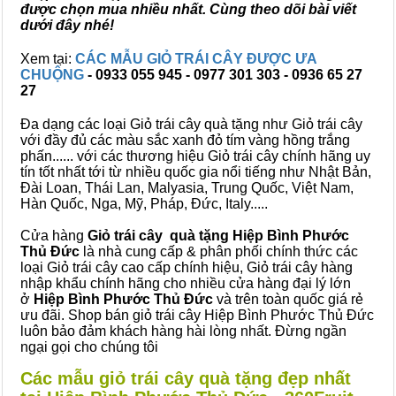
được chọn mua nhiều nhất. Cùng theo dõi bài viết
dưới đây nhé!
Xem tại:
CÁC MẪU GIỎ TRÁI CÂY ĐƯỢC ƯA
CHUỘNG
- 0933 055 945 - 0977 301 303 - 0936 65 27
27
Đa dạng các loại Giỏ trái cây quà tặng như Giỏ trái cây
với đầy đủ các màu sắc xanh đỏ tím vàng hồng trắng
phấn...... với các thương hiệu Giỏ trái cây chính hãng uy
tín tốt nhất tới từ nhiều quốc gia nổi tiếng như Nhật Bản,
Đài Loan, Thái Lan, Malyasia, Trung Quốc, Việt Nam,
Hàn Quốc, Nga, Mỹ, Pháp, Đức, Italy.....
Cửa hàng
Giỏ trái cây quà tặng Hiệp Bình Phước
Thủ Đức
là nhà cung cấp & phân phối chính thức các
loại Giỏ trái cây cao cấp chính hiệu, Giỏ trái cây hàng
nhập khẩu chính hãng cho nhiều cửa hàng đại lý lớn
ở
Hiệp Bình Phước Thủ Đức
và trên toàn quốc giá rẻ
ưu đãi. Shop bán giỏ trái cây Hiệp Bình Phước Thủ Đức
luôn bảo đảm khách hàng hài lòng nhất. Đừng ngần
ngại gọi cho chúng tôi
Các mẫu giỏ trái cây quà tặng đẹp nhất