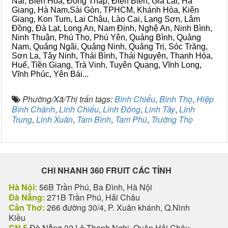
Nai, Biên Hòa, Đồng Tháp, Điện Biên, Gia Lai, Hà
Giang, Hà Nam,Sài Gòn, TPHCM, Khánh Hòa, Kiên
Giang, Kon Tum, Lai Châu, Lào Cai, Lạng Sơn, Lâm
Đồng, Đà Lạt, Long An, Nam Định, Nghệ An, Ninh Bình,
Ninh Thuận, Phú Thọ, Phú Yên, Quảng Bình, Quảng
Nam, Quảng Ngãi, Quảng Ninh, Quảng Trị, Sóc Trăng,
Sơn La, Tây Ninh, Thái Bình, Thái Nguyên, Thanh Hóa,
Huế, Tiền Giang, Trà Vinh, Tuyên Quang, Vĩnh Long,
Vĩnh Phúc, Yên Bái...
Phường/Xã/Thị trấn tags:
Bình Chiểu
,
Bình Thọ
,
Hiệp
Bình Chánh
,
Linh Chiểu
,
Linh Đông
,
Linh Tây
,
Linh
Trung
,
Linh Xuân
,
Tam Bình
,
Tam Phú
,
Trường Thọ
CHI NHANH 360 FRUIT CÁC TỈNH
Hà Nội:
56B Trần Phú, Ba Đình, Hà Nội
Đà Nẵng:
271B Trần Phú, Hải Châu
Cần Thơ:
266 đường 30/4, P. Xuân khánh, Q.Ninh
Kiều
CN 5
Đà Nẵng 32 Lê Thanh Nghị, Quận Hải Châu