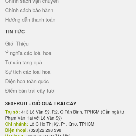
Chính sách vận chuyển
Chính sách bảo hành
Hướng dẫn thanh toán
TIN TỨC
Giới Thiệu
Ý nghĩa các loài hoa
Tư vấn tặng quà
Sự tích các loài hoa
Điện hoa toàn quốc
Điểm bán trái cây tươi
360FRUIT - GIỎ QUÀ TRÁI CÂY
Trụ sở:
413 Lê Văn Sỹ, P.2, Q.Tân Bình, TPHCM (Gần ngã tư
Phạm Văn Hai với Lê Văn Sỹ)
Chi nhánh:
Lô C Hồ Thị Kỷ, P1, Q10, TPHCM
Điện thoại:
(028)22 298 398