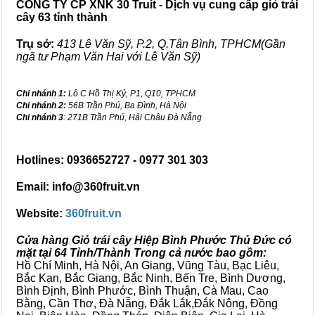
CÔNG TY CP XNK 30 Truit - Dịch vụ cung cấp giỏ trái
cây 63 tỉnh thành
Trụ sở:
413 Lê Văn Sỹ, P.2, Q.Tân Bình, TPHCM(Gần
ngã tư Phạm Văn Hai với Lê Văn Sỹ)
Chi nhánh 1:
Lô C Hồ Thị Kỷ, P1, Q10, TPHCM
Chi nhánh 2:
56B Trần Phú, Ba Đình, Hà Nội
Chi nhánh 3
: 271B Trần Phú, Hải Châu Đà Nẵng
Hotlines: 0936652727 - 0977 301 303
Email: info@360fruit.vn
Website:
360fruit.vn
Cửa hàng Giỏ trái cây Hiệp Bình Phước Thủ Đức có
mặt tại 64 Tỉnh/Thành Trong cả nước bao gồm:
Hồ Chí Minh, Hà Nội, An Giang, Vũng Tàu, Bạc Liêu,
Bắc Kạn, Bắc Giang, Bắc Ninh, Bến Tre, Bình Dương,
Bình Định, Bình Phước, Bình Thuận, Cà Mau, Cao
Bằng, Cần Thơ, Đà Nẵng, Đắk Lắk,Đắk Nông, Đồng