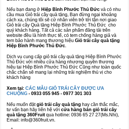
Nếu bạn đang ở
Hiệp Bình Phước Thủ Đức
và có nhu
cầu mua Giỏ trái cây quà tặng, Bạn đừng ngại khoảng
cách xa, chúng tôi sẽ cử nhân viên trở tới tận nơi giao
Giỏ trái cây Quà tặng Hiệp Bình Phước Thủ Đức cho
quý khách hàng. Tất cả các sản phẩm đăng tải trên
website đều là hình thực tế, có tem chống hàng giả và
tem bảo hành mang thương hiệu
Giỏ trái cây quà tặng
Hiệp Bình Phước Thủ Đức
.
Dịch vụ cung cấp giỏ trái cây quà tặng Hiệp Bình Phước
Thủ Đức với nhiều cửa hàng nhượng quyền thương
hiệu tại Hiệp Bình Phước Thủ Đức Cũng như toàn quốc
chắc chắn sẽ mang lại những trải nghiệm thù vị cho
khách hàng
Xem tại:
CÁC MẪU GIỎ TRÁI CÂY ĐƯỢC ƯA
CHUỘNG
- 0933 055 945 - 0977 301 303
Nếu muốn đặt
giỏ trái cây quà tặng
hay cần thắc mắc,
tư vấn bạn hãy liên hệ với
cửa hàng bán
giỏ trái cây
quà tặng
360Fruit
qua hotline: 0936 65 27 27(Ms.Nhi),
Email: info@360fruit.vn.