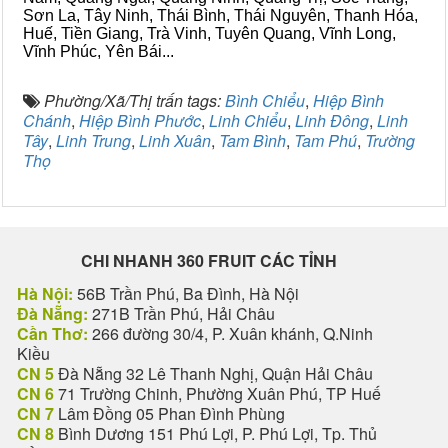
Sơn La, Tây Ninh, Thái Bình, Thái Nguyên, Thanh Hóa,
Huế, Tiền Giang, Trà Vinh, Tuyên Quang, Vĩnh Long,
Vĩnh Phúc, Yên Bái...
Phường/Xã/Thị trấn tags:
Bình Chiểu
,
Hiệp Bình
Chánh
,
Hiệp Bình Phước
,
Linh Chiểu
,
Linh Đông
,
Linh
Tây
,
Linh Trung
,
Linh Xuân
,
Tam Bình
,
Tam Phú
,
Trường
Thọ
CHI NHANH 360 FRUIT CÁC TỈNH
Hà Nội:
56B Trần Phú, Ba Đình, Hà Nội
Đà Nẵng:
271B Trần Phú, Hải Châu
Cần Thơ:
266 đường 30/4, P. Xuân khánh, Q.Ninh
Kiều
CN 5
Đà Nẵng 32 Lê Thanh Nghị, Quận Hải Châu
CN 6
71 Trường Chinh, Phường Xuân Phú, TP Huế
CN 7
Lâm Đồng 05 Phan Đình Phùng
CN 8
Bình Dương 151 Phú Lợi, P. Phú Lợi, Tp. Thủ