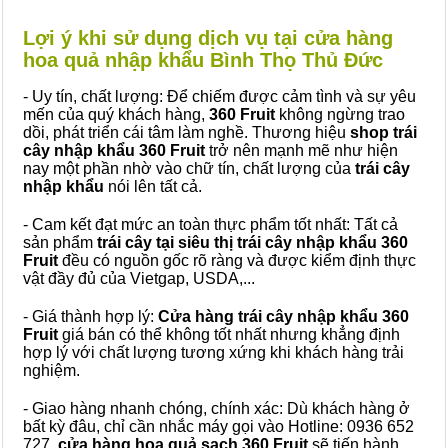
Lợi ý khi sử dụng dịch vụ tại cửa hàng
hoa quả nhập khẩu Bình Thọ Thủ Đức
- Uy tín, chất lượng: Để chiếm được cảm tình và sự yêu
mến của quý khách hàng,
360 Fruit
không ngừng trao
dồi, phát triển cái tâm làm nghề. Thương hiệu
shop trái
cây nhập khẩu 360 Fruit
trở nên mạnh mẽ như hiện
nay một phần nhờ vào chữ tín, chất lượng của
trái cây
nhập khẩu
nói lên tất cả.
- Cam kết đạt mức an toàn thực phẩm tốt nhất: Tất cả
sản phẩm
trái cây tại siêu thị trái cây nhập khẩu 360
Fruit
đều có nguồn gốc rõ ràng và được kiểm định thực
vật đầy đủ của Vietgap, USDA,...
- Giá thành hợp lý:
Cửa hàng trái cây nhập khẩu 360
Fruit
giá bán có thể không tốt nhất nhưng khẳng định
hợp lý với chất lượng tương xứng khi khách hàng trải
nghiệm.
- Giao hàng nhanh chóng, chính xác: Dù khách hàng ở
bất kỳ đâu, chỉ cần nhắc máy gọi vào Hotline: 0936 652
727,
cửa hàng hoa quả sạch 360 Fruit
sẽ tiến hành