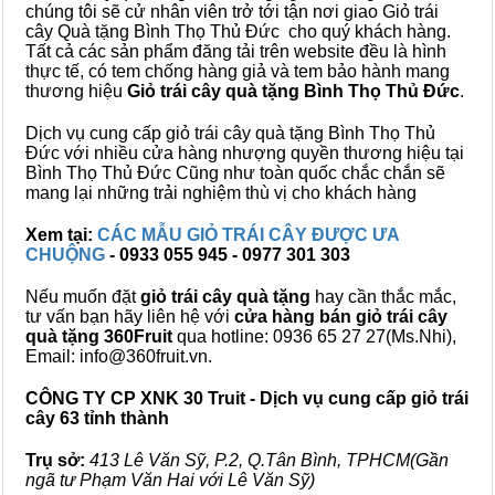
chúng tôi sẽ cử nhân viên trở tới tận nơi giao Giỏ trái
cây Quà tặng Bình Thọ Thủ Đức cho quý khách hàng.
Tất cả các sản phẩm đăng tải trên website đều là hình
thực tế, có tem chống hàng giả và tem bảo hành mang
thương hiệu
Giỏ trái cây quà tặng Bình Thọ Thủ Đức
.
Dịch vụ cung cấp giỏ trái cây quà tặng Bình Thọ Thủ
Đức với nhiều cửa hàng nhượng quyền thương hiệu tại
Bình Thọ Thủ Đức Cũng như toàn quốc chắc chắn sẽ
mang lại những trải nghiệm thù vị cho khách hàng
Xem tại:
CÁC MẪU GIỎ TRÁI CÂY ĐƯỢC ƯA
CHUỘNG
- 0933 055 945 - 0977 301 303
Nếu muốn đặt
giỏ trái cây quà tặng
hay cần thắc mắc,
tư vấn bạn hãy liên hệ với
cửa hàng bán
giỏ trái cây
quà tặng
360Fruit
qua hotline: 0936 65 27 27(Ms.Nhi),
Email: info@360fruit.vn.
CÔNG TY CP XNK 30 Truit - Dịch vụ cung cấp giỏ trái
cây 63 tỉnh thành
Trụ sở:
413 Lê Văn Sỹ, P.2, Q.Tân Bình, TPHCM(Gần
ngã tư Phạm Văn Hai với Lê Văn Sỹ)