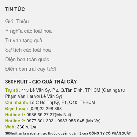
TIN TỨC
Giới Thiệu
Ý nghĩa các loài hoa
Tư vấn tặng quà
Sự tích các loài hoa
Điện hoa toàn quốc
Điểm bán trái cây tươi
360FRUIT - GIỎ QUÀ TRÁI CÂY
Trụ sở:
413 Lê Văn Sỹ, P.2, Q.Tân Bình, TPHCM (Gần ngã tư
Phạm Văn Hai với Lê Văn Sỹ)
Chi nhánh:
Lô C Hồ Thị Kỷ, P1, Q10, TPHCM
Điện thoại:
(028)22 298 398
Hotline 1:
0936 65 27 27(Ms.Nhi)
Hotline 2:
0977 301 303 - 0933 055 945 (Ms.Vy)
Web:
360fruit.vn
360fruit.vn là website trực thuộc quyền quản lý của CÔNG TY CỔ PHẦN XUẤT