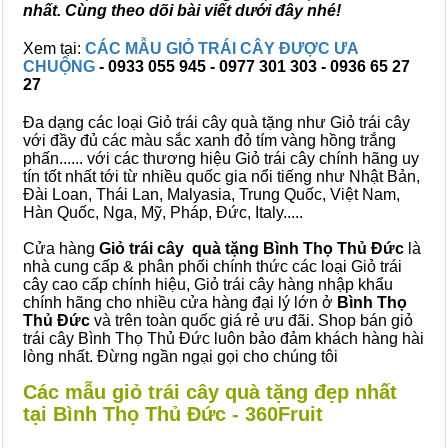
nhất. Cùng theo dõi bài viết dưới đây nhé!
Xem tại:
CÁC MẪU GIỎ TRÁI CÂY ĐƯỢC ƯA
CHUỘNG
- 0933 055 945 - 0977 301 303 - 0936 65 27
27
Đa dạng các loại Giỏ trái cây quà tặng như Giỏ trái cây
với đầy đủ các màu sắc xanh đỏ tím vàng hồng trắng
phấn...... với các thương hiệu Giỏ trái cây chính hãng uy
tín tốt nhất tới từ nhiều quốc gia nổi tiếng như Nhật Bản,
Đài Loan, Thái Lan, Malyasia, Trung Quốc, Việt Nam,
Hàn Quốc, Nga, Mỹ, Pháp, Đức, Italy.....
Cửa hàng
Giỏ trái cây quà tặng Bình Thọ Thủ Đức
là
nhà cung cấp & phân phối chính thức các loại Giỏ trái
cây cao cấp chính hiệu, Giỏ trái cây hàng nhập khẩu
chính hãng cho nhiều cửa hàng đại lý lớn ở
Bình Thọ
Thủ Đức
và trên toàn quốc giá rẻ ưu đãi. Shop bán giỏ
trái cây Bình Thọ Thủ Đức luôn bảo đảm khách hàng hài
lòng nhất. Đừng ngần ngại gọi cho chúng tôi
Các mẫu giỏ trái cây quà tặng đẹp nhất
tại Bình Thọ Thủ Đức - 360Fruit