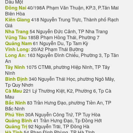
Dầu Một
Đồng Nai
40/198A Phạm Văn Thuận, KP.3, P.Tân Mai
Biên Hòa
Kiên Giang
418 Nguyễn Trung Trực, Thành phố Rạch
Giá
Nha Trang
54 Nguyễn Đức Cảnh, TP Nha Trang
Vũng Tàu
185B Phạm Hồng Thái, Phường 7
Quảng Nam
61 Nguyễn Du, Tp Tam Kỳ
Vĩnh Long:
20/A2 Phạm Thái Bường
Long An:
163 Nguyễn Đình Chiểu, Phường 3, Tp Tân
An
Tây Ninh
1075 CTM8, phường Hiệp Ninh, TP Tây
Ninh
Bình Định
340 Nguyễn Thái Học, phường Ngô Mây,
Tp Quy Nhơn
Cà Mau
221 Lý Thường Kiệt, K2, Phường 6, Tp Cà
Mau
Bắc Ninh
83 Trần Hưng Đạo, phường Tiền An, TP
Bắc Ninh
Phú Yên
30A Nguyễn Công Trứ, TP Tuy Hòa
Quảng Bình
41 Trần Hưng Đạo, Tp Đồng Hới
Quảng Trị
92 Nguyễn Trãi, TP Đông Hà
Hà Tĩnh
54 Phan Đình Phùng, TP Hà Tĩnh