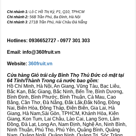
Chi nhánh 1:
Lô C Hồ Thị Kỷ, P1, Q10, TPHCM
Chi nhánh 2:
56B Trần Phú, Ba Đình, Hà Nội
Chi nhánh 3
: 271B Trần Phú, Hải Châu Đà Nẵng
Hotlines: 0936652727 - 0977 301 303
Email: info@360fruit.vn
Website:
360fruit.vn
Cửa hàng Giỏ trái cây Bình Thọ Thủ Đức có mặt tại
64 Tỉnh/Thành Trong cả nước bao gồm:
Hồ Chí Minh, Hà Nội, An Giang, Vũng Tàu, Bạc Liêu,
Bắc Kạn, Bắc Giang, Bắc Ninh, Bến Tre, Bình Dương,
Bình Định, Bình Phước, Bình Thuận, Cà Mau, Cao
Bằng, Cần Thơ, Đà Nẵng, Đắk Lắk,Đắk Nông, Đồng
Nai, Biên Hòa, Đồng Tháp, Điện Biên, Gia Lai, Hà
Giang, Hà Nam,Sài Gòn, TPHCM, Khánh Hòa, Kiên
Giang, Kon Tum, Lai Châu, Lào Cai, Lạng Sơn, Lâm
Đồng, Đà Lạt, Long An, Nam Định, Nghệ An, Ninh Bình,
Ninh Thuận, Phú Thọ, Phú Yên, Quảng Bình, Quảng
Nam, Quảng Ngãi, Quảng Ninh, Quảng Trị, Sóc Trăng,