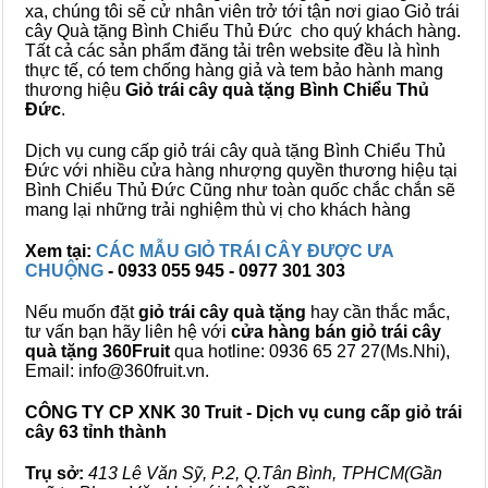
xa, chúng tôi sẽ cử nhân viên trở tới tận nơi giao Giỏ trái
cây Quà tặng Bình Chiểu Thủ Đức cho quý khách hàng.
Tất cả các sản phẩm đăng tải trên website đều là hình
thực tế, có tem chống hàng giả và tem bảo hành mang
thương hiệu
Giỏ trái cây quà tặng Bình Chiểu Thủ
Đức
.
Dịch vụ cung cấp giỏ trái cây quà tặng Bình Chiểu Thủ
Đức với nhiều cửa hàng nhượng quyền thương hiệu tại
Bình Chiểu Thủ Đức Cũng như toàn quốc chắc chắn sẽ
mang lại những trải nghiệm thù vị cho khách hàng
Xem tại:
CÁC MẪU GIỎ TRÁI CÂY ĐƯỢC ƯA
CHUỘNG
- 0933 055 945 - 0977 301 303
Nếu muốn đặt
giỏ trái cây quà tặng
hay cần thắc mắc,
tư vấn bạn hãy liên hệ với
cửa hàng bán
giỏ trái cây
quà tặng
360Fruit
qua hotline: 0936 65 27 27(Ms.Nhi),
Email: info@360fruit.vn.
CÔNG TY CP XNK 30 Truit - Dịch vụ cung cấp giỏ trái
cây 63 tỉnh thành
Trụ sở:
413 Lê Văn Sỹ, P.2, Q.Tân Bình, TPHCM(Gần