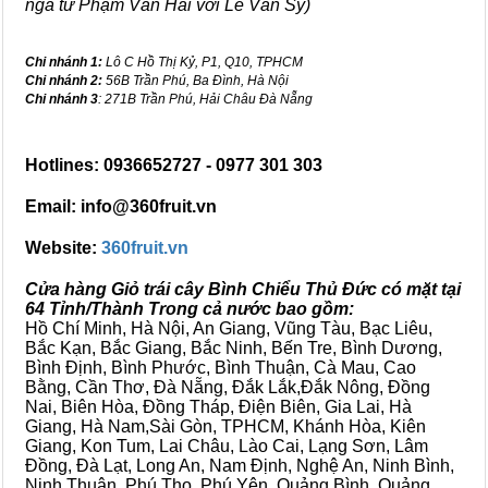
ngã tư Phạm Văn Hai với Lê Văn Sỹ)
Chi nhánh 1:
Lô C Hồ Thị Kỷ, P1, Q10, TPHCM
Chi nhánh 2:
56B Trần Phú, Ba Đình, Hà Nội
Chi nhánh 3
: 271B Trần Phú, Hải Châu Đà Nẵng
Hotlines: 0936652727 - 0977 301 303
Email: info@360fruit.vn
Website:
360fruit.vn
Cửa hàng Giỏ trái cây Bình Chiểu Thủ Đức có mặt tại
64 Tỉnh/Thành Trong cả nước bao gồm:
Hồ Chí Minh, Hà Nội, An Giang, Vũng Tàu, Bạc Liêu,
Bắc Kạn, Bắc Giang, Bắc Ninh, Bến Tre, Bình Dương,
Bình Định, Bình Phước, Bình Thuận, Cà Mau, Cao
Bằng, Cần Thơ, Đà Nẵng, Đắk Lắk,Đắk Nông, Đồng
Nai, Biên Hòa, Đồng Tháp, Điện Biên, Gia Lai, Hà
Giang, Hà Nam,Sài Gòn, TPHCM, Khánh Hòa, Kiên
Giang, Kon Tum, Lai Châu, Lào Cai, Lạng Sơn, Lâm
Đồng, Đà Lạt, Long An, Nam Định, Nghệ An, Ninh Bình,
Ninh Thuận, Phú Thọ, Phú Yên, Quảng Bình, Quảng