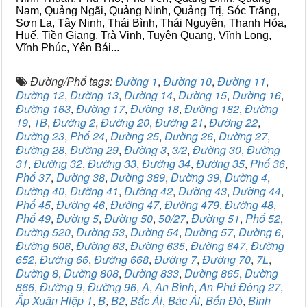
Nam, Quảng Ngãi, Quảng Ninh, Quảng Trị, Sóc Trăng,
Sơn La, Tây Ninh, Thái Bình, Thái Nguyên, Thanh Hóa,
Huế, Tiền Giang, Trà Vinh, Tuyên Quang, Vĩnh Long,
Vĩnh Phúc, Yên Bái...
Đường/Phố tags:
Đường 1
,
Đường 10
,
Đường 11
,
Đường 12
,
Đường 13
,
Đường 14
,
Đường 15
,
Đường 16
,
Đường 163
,
Đường 17
,
Đường 18
,
Đường 182
,
Đường
19
,
1B
,
Đường 2
,
Đường 20
,
Đường 21
,
Đường 22
,
Đường 23
,
Phố 24
,
Đường 25
,
Đường 26
,
Đường 27
,
Đường 28
,
Đường 29
,
Đường 3
,
3/2
,
Đường 30
,
Đường
31
,
Đường 32
,
Đường 33
,
Đường 34
,
Đường 35
,
Phố 36
,
Phố 37
,
Đường 38
,
Đường 389
,
Đường 39
,
Đường 4
,
Đường 40
,
Đường 41
,
Đường 42
,
Đường 43
,
Đường 44
,
Phố 45
,
Đường 46
,
Đường 47
,
Đường 479
,
Đường 48
,
Phố 49
,
Đường 5
,
Đường 50
,
50/27
,
Đường 51
,
Phố 52
,
Đường 520
,
Đường 53
,
Đường 54
,
Đường 57
,
Đường 6
,
Đường 606
,
Đường 63
,
Đường 635
,
Đường 647
,
Đường
652
,
Đường 66
,
Đường 668
,
Đường 7
,
Đường 70
,
7L
,
Đường 8
,
Đường 808
,
Đường 833
,
Đường 865
,
Đường
866
,
Đường 9
,
Đường 96
,
A
,
An Bình
,
An Phú Đông 27
,
Ấp Xuân Hiệp 1
,
B
,
B2
,
Bắc Ái
,
Bác Ái
,
Bến Đò
,
Bình