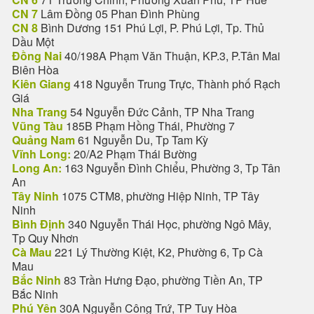
CN 7
Lâm Đồng 05 Phan Đình Phùng
CN 8
Bình Dương 151 Phú Lợi, P. Phú Lợi, Tp. Thủ
Dầu Một
Đồng Nai
40/198A Phạm Văn Thuận, KP.3, P.Tân Mai
Biên Hòa
Kiên Giang
418 Nguyễn Trung Trực, Thành phố Rạch
Giá
Nha Trang
54 Nguyễn Đức Cảnh, TP Nha Trang
Vũng Tàu
185B Phạm Hồng Thái, Phường 7
Quảng Nam
61 Nguyễn Du, Tp Tam Kỳ
Vĩnh Long:
20/A2 Phạm Thái Bường
Long An:
163 Nguyễn Đình Chiểu, Phường 3, Tp Tân
An
Tây Ninh
1075 CTM8, phường Hiệp Ninh, TP Tây
Ninh
Bình Định
340 Nguyễn Thái Học, phường Ngô Mây,
Tp Quy Nhơn
Cà Mau
221 Lý Thường Kiệt, K2, Phường 6, Tp Cà
Mau
Bắc Ninh
83 Trần Hưng Đạo, phường Tiền An, TP
Bắc Ninh
Phú Yên
30A Nguyễn Công Trứ, TP Tuy Hòa