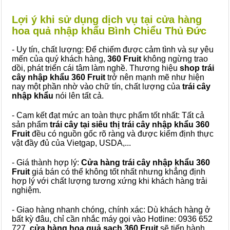
Lợi ý khi sử dụng dịch vụ tại cửa hàng
hoa quả nhập khẩu Bình Chiểu Thủ Đức
- Uy tín, chất lượng: Để chiếm được cảm tình và sự yêu
mến của quý khách hàng,
360 Fruit
không ngừng trao
dồi, phát triển cái tâm làm nghề. Thương hiệu
shop trái
cây nhập khẩu 360 Fruit
trở nên mạnh mẽ như hiện
nay một phần nhờ vào chữ tín, chất lượng của
trái cây
nhập khẩu
nói lên tất cả.
- Cam kết đạt mức an toàn thực phẩm tốt nhất: Tất cả
sản phẩm
trái cây tại siêu thị trái cây nhập khẩu 360
Fruit
đều có nguồn gốc rõ ràng và được kiểm định thực
vật đầy đủ của Vietgap, USDA,...
- Giá thành hợp lý:
Cửa hàng trái cây nhập khẩu 360
Fruit
giá bán có thể không tốt nhất nhưng khẳng định
hợp lý với chất lượng tương xứng khi khách hàng trải
nghiệm.
- Giao hàng nhanh chóng, chính xác: Dù khách hàng ở
bất kỳ đâu, chỉ cần nhắc máy gọi vào Hotline: 0936 652
727,
cửa hàng hoa quả sạch 360 Fruit
sẽ tiến hành