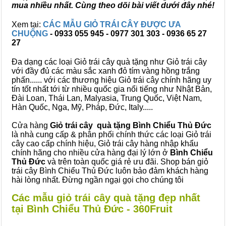
mua nhiều nhất. Cùng theo dõi bài viết dưới đây nhé!
Xem tại:
CÁC MẪU GIỎ TRÁI CÂY ĐƯỢC ƯA
CHUỘNG
- 0933 055 945 - 0977 301 303 - 0936 65 27
27
Đa dạng các loại Giỏ trái cây quà tặng như Giỏ trái cây
với đầy đủ các màu sắc xanh đỏ tím vàng hồng trắng
phấn...... với các thương hiệu Giỏ trái cây chính hãng uy
tín tốt nhất tới từ nhiều quốc gia nổi tiếng như Nhật Bản,
Đài Loan, Thái Lan, Malyasia, Trung Quốc, Việt Nam,
Hàn Quốc, Nga, Mỹ, Pháp, Đức, Italy.....
Cửa hàng
Giỏ trái cây quà tặng Bình Chiểu Thủ Đức
là nhà cung cấp & phân phối chính thức các loại Giỏ trái
cây cao cấp chính hiệu, Giỏ trái cây hàng nhập khẩu
chính hãng cho nhiều cửa hàng đại lý lớn ở
Bình Chiểu
Thủ Đức
và trên toàn quốc giá rẻ ưu đãi. Shop bán giỏ
trái cây Bình Chiểu Thủ Đức luôn bảo đảm khách hàng
hài lòng nhất. Đừng ngần ngại gọi cho chúng tôi
Các mẫu giỏ trái cây quà tặng đẹp nhất
tại Bình Chiểu Thủ Đức - 360Fruit