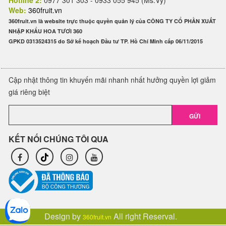
Hotline 2:
0977 301 303 - 0933 055 945 (Ms.Vy)
Web:
360fruit.vn
360fruit.vn là website trực thuộc quyền quản lý của CÔNG TY CỔ PHẦN XUẤT
NHẬP KHẨU HOA TƯƠI 360
GPKD 0313524315 do Sở kế hoạch Đầu tư TP. Hồ Chí Minh cấp 06/11/2015
Cập nhật thông tin khuyến mãi nhanh nhất hưởng quyền lợi giảm
giá riêng biệt
GỬI
KẾT NỐI CHÚNG TÔI QUA
Design by
All right Reserval.
360fruit.vn