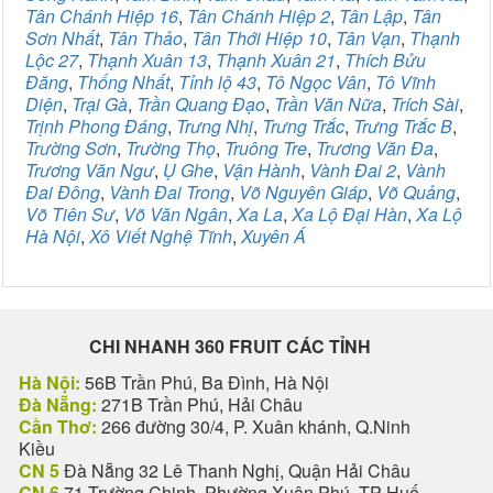
Tân Chánh Hiệp 16
,
Tân Chánh Hiệp 2
,
Tân Lập
,
Tân
Sơn Nhất
,
Tân Thảo
,
Tân Thới Hiệp 10
,
Tân Vạn
,
Thạnh
Lộc 27
,
Thạnh Xuân 13
,
Thạnh Xuân 21
,
Thích Bửu
Đăng
,
Thống Nhất
,
Tỉnh lộ 43
,
Tô Ngọc Vân
,
Tô Vĩnh
Diện
,
Trại Gà
,
Trần Quang Đạo
,
Trần Văn Nữa
,
Trích Sài
,
Trịnh Phong Đáng
,
Trưng Nhị
,
Trưng Trắc
,
Trưng Trắc B
,
Trường Sơn
,
Trường Thọ
,
Truông Tre
,
Trương Văn Đa
,
Trương Văn Ngư
,
Ụ Ghe
,
Vận Hành
,
Vành Đai 2
,
Vành
Đai Đông
,
Vành Đai Trong
,
Võ Nguyên Giáp
,
Võ Quảng
,
Võ Tiên Sư
,
Võ Văn Ngân
,
Xa La
,
Xa Lộ Đại Hàn
,
Xa Lộ
Hà Nội
,
Xô Viết Nghệ Tĩnh
,
Xuyên Á
CHI NHANH 360 FRUIT CÁC TỈNH
Hà Nội:
56B Trần Phú, Ba Đình, Hà Nội
Đà Nẵng:
271B Trần Phú, Hải Châu
Cần Thơ:
266 đường 30/4, P. Xuân khánh, Q.Ninh
Kiều
CN 5
Đà Nẵng 32 Lê Thanh Nghị, Quận Hải Châu
CN 6
71 Trường Chinh, Phường Xuân Phú, TP Huế