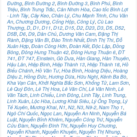
Đường
,
Bình Đường 2
,
Bình Đường 3
,
Bình Phú
,
Bình
Triệu
,
Bình Trưng Trắc
,
Cân Nhơn Hòa
,
Cao tốc Bình Lợi
- Linh Tây
,
Cây Keo
,
Chân Lý
,
Chu Mạnh Trinh
,
Chu Văn
An
,
Chương Dương
,
Cống Hộp
,
Công Lý
,
Cù Lao
Thượng
,
D
,
D1
,
D11
,
D12
,
D15
,
D2
,
D23
,
D3
,
D5
,
D52
,
D5B
,
D6
,
D9
,
Dân Chủ
,
Dương Văn Cam
,
Đặng Thị
Rành
,
Đặng Văn Bi
,
Đào Trinh Nhất
,
Đinh Thị Thi
,
Đỗ
Xuân Hợp
,
Đoàn Công Hớn
,
Đoàn Kết
,
Độc Lập
,
Đồng
Bông
,
Đông Hưng Thuận 42
,
Đông Hưng Thuận 6
,
ĐT
741
,
ĐT 747
,
Einstein
,
Gò Dưa
,
Hàn Giang
,
Hàn Thuyên
,
Hậu Lân
,
Hiệp Bình
,
Hiệp Thành 13
,
Hiệp Thành 18
,
Hồ
Biểu Chánh
,
Hồ Văn Tư
,
Hòa Bình
,
Hoàng Diệu
,
Hoàng
Diệu 2
,
Hồng Đức
,
Hương Dừa
,
Hữu Nghị
,
Kênh Ba Bò
,
Kha Vạn Cân
,
Khởi Nghĩa Bắc Sơn
,
Khổng Tử
,
Lam Sơn
,
Lê Quý Đôn
,
Lê Thị Hoa
,
Lê Văn Chí
,
Lê Văn Ninh
,
Lê
Văn Tách
,
Linh Chiểu
,
Linh Đông
,
Linh Tây
,
Linh Trung
,
Linh Xuân
,
Lộc Hòa
,
Lương Khải Siêu
,
Lý Ông Trọng
,
Lý
Tế Xuyên
,
Mương Khai
,
N1
,
N2
,
N3
,
N9-2
,
Nam Thọ 1
,
Ngô Chí Quốc
,
Ngọc Lan
,
Nguyễn An Ninh
,
Nguyễn Bá
Luật
,
Nguyễn Bỉnh Khiêm
,
Nguyễn Công Trứ
,
Nguyễn
Cửu Đàm
,
Nguyễn Đình Thi
,
Nguyễn Huy Chương
,
Nguyễn Khanh
,
Nguyễn Khuyến
,
Nguyễn Thị Nhung
,