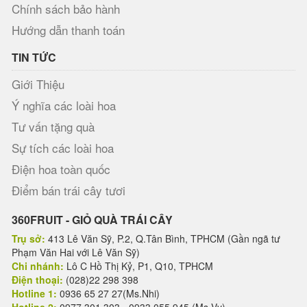
Chính sách bảo hành
Hướng dẫn thanh toán
TIN TỨC
Giới Thiệu
Ý nghĩa các loài hoa
Tư vấn tặng quà
Sự tích các loài hoa
Điện hoa toàn quốc
Điểm bán trái cây tươi
360FRUIT - GIỎ QUÀ TRÁI CÂY
Trụ sở:
413 Lê Văn Sỹ, P.2, Q.Tân Bình, TPHCM (Gần ngã tư
Phạm Văn Hai với Lê Văn Sỹ)
Chi nhánh:
Lô C Hồ Thị Kỷ, P1, Q10, TPHCM
Điện thoại:
(028)22 298 398
Hotline 1:
0936 65 27 27(Ms.Nhi)