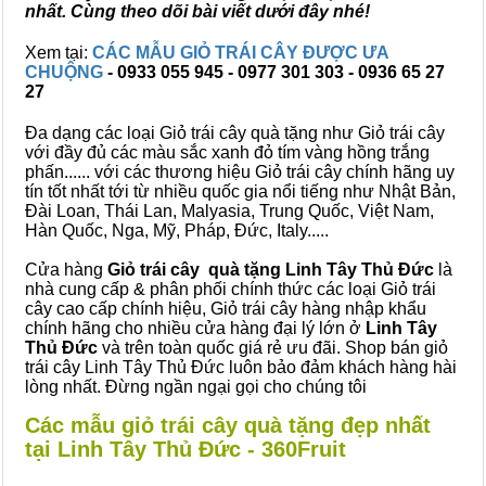
nhất. Cùng theo dõi bài viết dưới đây nhé!
Xem tại:
CÁC MẪU GIỎ TRÁI CÂY ĐƯỢC ƯA
CHUỘNG
- 0933 055 945 - 0977 301 303 - 0936 65 27
27
Đa dạng các loại Giỏ trái cây quà tặng như Giỏ trái cây
với đầy đủ các màu sắc xanh đỏ tím vàng hồng trắng
phấn...... với các thương hiệu Giỏ trái cây chính hãng uy
tín tốt nhất tới từ nhiều quốc gia nổi tiếng như Nhật Bản,
Đài Loan, Thái Lan, Malyasia, Trung Quốc, Việt Nam,
Hàn Quốc, Nga, Mỹ, Pháp, Đức, Italy.....
Cửa hàng
Giỏ trái cây quà tặng Linh Tây Thủ Đức
là
nhà cung cấp & phân phối chính thức các loại Giỏ trái
cây cao cấp chính hiệu, Giỏ trái cây hàng nhập khẩu
chính hãng cho nhiều cửa hàng đại lý lớn ở
Linh Tây
Thủ Đức
và trên toàn quốc giá rẻ ưu đãi. Shop bán giỏ
trái cây Linh Tây Thủ Đức luôn bảo đảm khách hàng hài
lòng nhất. Đừng ngần ngại gọi cho chúng tôi
Các mẫu giỏ trái cây quà tặng đẹp nhất
tại Linh Tây Thủ Đức - 360Fruit