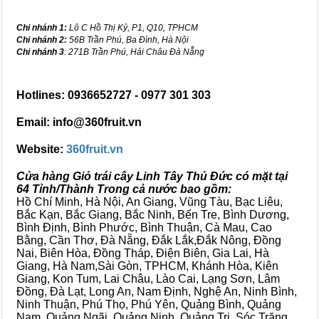
Chi nhánh 1:
Lô C Hồ Thị Kỷ, P1, Q10, TPHCM
Chi nhánh 2:
56B Trần Phú, Ba Đình, Hà Nội
Chi nhánh 3
: 271B Trần Phú, Hải Châu Đà Nẵng
Hotlines: 0936652727 - 0977 301 303
Email: info@360fruit.vn
Website:
360fruit.vn
Cửa hàng Giỏ trái cây Linh Tây Thủ Đức có mặt tại
64 Tỉnh/Thành Trong cả nước bao gồm:
Hồ Chí Minh, Hà Nội, An Giang, Vũng Tàu, Bạc Liêu,
Bắc Kạn, Bắc Giang, Bắc Ninh, Bến Tre, Bình Dương,
Bình Định, Bình Phước, Bình Thuận, Cà Mau, Cao
Bằng, Cần Thơ, Đà Nẵng, Đắk Lắk,Đắk Nông, Đồng
Nai, Biên Hòa, Đồng Tháp, Điện Biên, Gia Lai, Hà
Giang, Hà Nam,Sài Gòn, TPHCM, Khánh Hòa, Kiên
Giang, Kon Tum, Lai Châu, Lào Cai, Lạng Sơn, Lâm
Đồng, Đà Lạt, Long An, Nam Định, Nghệ An, Ninh Bình,
Ninh Thuận, Phú Thọ, Phú Yên, Quảng Bình, Quảng
Nam, Quảng Ngãi, Quảng Ninh, Quảng Trị, Sóc Trăng,