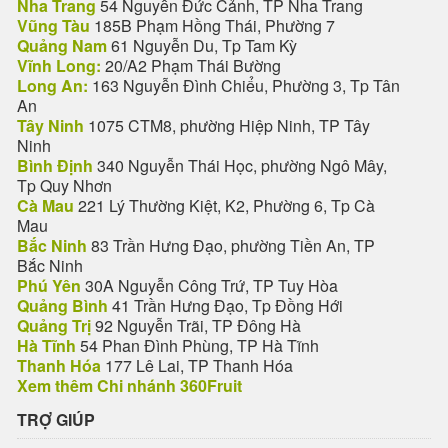
Nha Trang
54 Nguyễn Đức Cảnh, TP Nha Trang
Vũng Tàu
185B Phạm Hồng Thái, Phường 7
Quảng Nam
61 Nguyễn Du, Tp Tam Kỳ
Vĩnh Long:
20/A2 Phạm Thái Bường
Long An:
163 Nguyễn Đình Chiểu, Phường 3, Tp Tân
An
Tây Ninh
1075 CTM8, phường Hiệp Ninh, TP Tây
Ninh
Bình Định
340 Nguyễn Thái Học, phường Ngô Mây,
Tp Quy Nhơn
Cà Mau
221 Lý Thường Kiệt, K2, Phường 6, Tp Cà
Mau
Bắc Ninh
83 Trần Hưng Đạo, phường Tiền An, TP
Bắc Ninh
Phú Yên
30A Nguyễn Công Trứ, TP Tuy Hòa
Quảng Bình
41 Trần Hưng Đạo, Tp Đồng Hới
Quảng Trị
92 Nguyễn Trãi, TP Đông Hà
Hà Tĩnh
54 Phan Đình Phùng, TP Hà Tĩnh
Thanh Hóa
177 Lê Lai, TP Thanh Hóa
Xem thêm Chi nhánh 360Fruit
TRỢ GIÚP