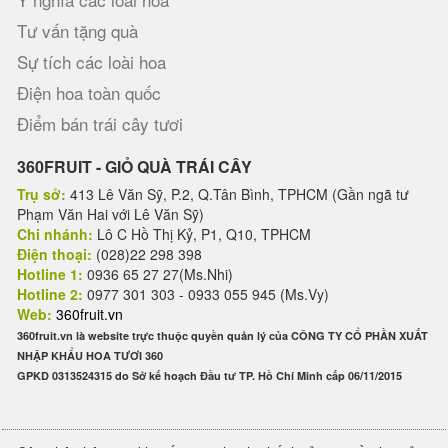
Tư vấn tặng quà
Sự tích các loài hoa
Điện hoa toàn quốc
Điểm bán trái cây tươi
360FRUIT - GIỎ QUÀ TRÁI CÂY
Trụ sở:
413 Lê Văn Sỹ, P.2, Q.Tân Bình, TPHCM (Gần ngã tư
Phạm Văn Hai với Lê Văn Sỹ)
Chi nhánh:
Lô C Hồ Thị Kỷ, P1, Q10, TPHCM
Điện thoại:
(028)22 298 398
Hotline 1:
0936 65 27 27(Ms.Nhi)
Hotline 2:
0977 301 303 - 0933 055 945 (Ms.Vy)
Web:
360fruit.vn
360fruit.vn là website trực thuộc quyền quản lý của CÔNG TY CỔ PHẦN XUẤT
NHẬP KHẨU HOA TƯƠI 360
GPKD 0313524315 do Sở kế hoạch Đầu tư TP. Hồ Chí Minh cấp 06/11/2015