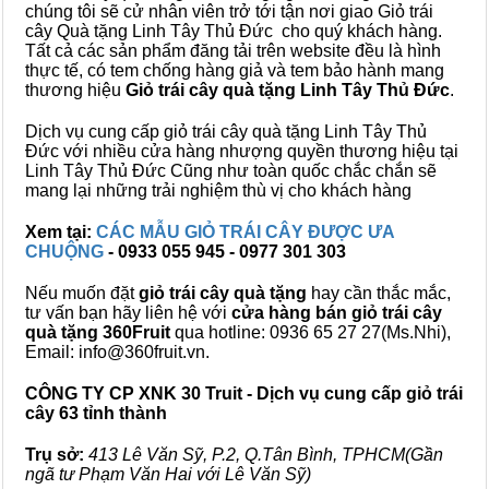
chúng tôi sẽ cử nhân viên trở tới tận nơi giao Giỏ trái
cây Quà tặng Linh Tây Thủ Đức cho quý khách hàng.
Tất cả các sản phẩm đăng tải trên website đều là hình
thực tế, có tem chống hàng giả và tem bảo hành mang
thương hiệu
Giỏ trái cây quà tặng Linh Tây Thủ Đức
.
Dịch vụ cung cấp giỏ trái cây quà tặng Linh Tây Thủ
Đức với nhiều cửa hàng nhượng quyền thương hiệu tại
Linh Tây Thủ Đức Cũng như toàn quốc chắc chắn sẽ
mang lại những trải nghiệm thù vị cho khách hàng
Xem tại:
CÁC MẪU GIỎ TRÁI CÂY ĐƯỢC ƯA
CHUỘNG
- 0933 055 945 - 0977 301 303
Nếu muốn đặt
giỏ trái cây quà tặng
hay cần thắc mắc,
tư vấn bạn hãy liên hệ với
cửa hàng bán
giỏ trái cây
quà tặng
360Fruit
qua hotline: 0936 65 27 27(Ms.Nhi),
Email: info@360fruit.vn.
CÔNG TY CP XNK 30 Truit - Dịch vụ cung cấp giỏ trái
cây 63 tỉnh thành
Trụ sở:
413 Lê Văn Sỹ, P.2, Q.Tân Bình, TPHCM(Gần
ngã tư Phạm Văn Hai với Lê Văn Sỹ)