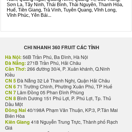
Sơn La, Tây Ninh, Thái Bình, Thái Nguyên, Thanh Hóa,
Huế, Tiền Giang, Trà Vinh, Tuyên Quang, Vĩnh Long,
Vĩnh Phúc, Yên Bái...
CHI NHANH 360 FRUIT CÁC TỈNH
Hà Nội:
56B Trần Phú, Ba Đình, Hà Nội
Đà Nẵng:
271B Trần Phú, Hải Châu
Cần Thơ:
266 đường 30/4, P. Xuân khánh, Q.Ninh
Kiều
CN 5
Đà Nẵng 32 Lê Thanh Nghị, Quận Hải Châu
CN 6
71 Trường Chinh, Phường Xuân Phú, TP Huế
CN 7
Lâm Đồng 05 Phan Đình Phùng
CN 8
Bình Dương 151 Phú Lợi, P. Phú Lợi, Tp. Thủ
Dầu Một
Đồng Nai
40/198A Phạm Văn Thuận, KP.3, P.Tân Mai
Biên Hòa
Kiên Giang
418 Nguyễn Trung Trực, Thành phố Rạch
Giá