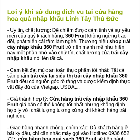
Lợi ý khi sử dụng dịch vụ tại cửa hàng
hoa quả nhập khẩu Linh Tây Thủ Đức
- Uy tín, chất lượng: Để chiếm được cảm tình và sự yêu
mến của quý khách hàng,
360 Fruit
không ngừng trao
dồi, phát triển cái tâm làm nghề. Thương hiệu
shop trái
cây nhập khẩu 360 Fruit
trở nên mạnh mẽ như hiện
nay một phần nhờ vào chữ tín, chất lượng của
trái cây
nhập khẩu
nói lên tất cả.
- Cam kết đạt mức an toàn thực phẩm tốt nhất: Tất cả
sản phẩm
trái cây tại siêu thị trái cây nhập khẩu 360
Fruit
đều có nguồn gốc rõ ràng và được kiểm định thực
vật đầy đủ của Vietgap, USDA,...
- Giá thành hợp lý:
Cửa hàng trái cây nhập khẩu 360
Fruit
giá bán có thể không tốt nhất nhưng khẳng định
hợp lý với chất lượng tương xứng khi khách hàng trải
nghiệm.
- Giao hàng nhanh chóng, chính xác: Dù khách hàng ở
bất kỳ đâu, chỉ cần nhắc máy gọi vào Hotline: 0936 652
727,
cửa hàng hoa quả sạch 360 Fruit
sẽ tiến hành