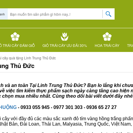
anh
Ỏ TRÁI CÂY ĐÁM GIỖ
GIỎ TRÁI CÂY ƯU ĐÃI 30%
HOA TRÁI CÂY
TRÁ
ái cây quà tặng Linh Trung Thủ Đức
rung Thủ Đức
ạch và an toàn Tại Linh Trung Thủ Đức? Bạn lo lắng khi chưa 
về việc tìm kiếm thực phẩm sạch ngày càng tăng cao hiện n
 chọn mua nhiều nhất. Cùng theo dõi bài viết dưới đây nhé
CHUỘNG
- 0933 055 945 - 0977 301 303 - 0936 65 27 27
i cây với đầy đủ các màu sắc xanh đỏ tím vàng hồng trắng phấn..
ư Nhật Bản, Đài Loan, Thái Lan, Malyasia, Trung Quốc, Việt Nam, 