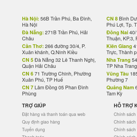
Hà Nội:
56B Trần Phú, Ba Đình,
CN 8
Bình Dươ
Hà Nội
Phú Lợi, Tp. 
Đà Nẵng:
271B Trần Phú, Hải
Đồng Nai
40/
Châu
Thuận, KP.3, 
Cần Thơ:
266 đường 30/4, P.
Kiên Giang
4
Xuân khánh, Q.Ninh Kiều
Trực, Thành 
CN 5
Đà Nẵng 32 Lê Thanh Nghị,
Nha Trang
54
Quận Hải Châu
TP Nha Trang
CN 6
71 Trường Chinh, Phường
Vũng Tàu
185
Xuân Phú, TP Huế
Phường 7
CN 7
Lâm Đồng 05 Phan Đình
Quảng Nam
6
Phùng
Tam Kỳ
TRỢ GIÚP
HỖ TRỢ 
Đặt hàng và thanh toán qua web
Chính sách 
Quy định giao hàng
Chính sách
Tuyển dụng
Chính sách