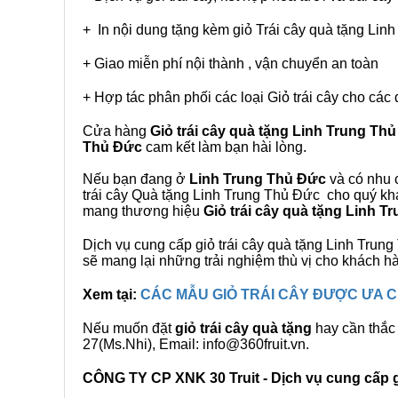
+ In nội dung tặng kèm giỏ Trái cây quà tặng Lin
+ Giao miễn phí nội thành , vận chuyển an toàn
+ Hợp tác phân phối các loại Giỏ trái cây cho các 
Cửa hàng
Giỏ trái cây quà tặng Linh Trung Th
Thủ Đức
cam kết làm bạn hài lòng.
Nếu bạn đang ở
Linh Trung Thủ Đức
và có nhu c
trái cây Quà tặng Linh Trung Thủ Đức cho quý khá
mang thương hiệu
Giỏ trái cây quà tặng Linh 
Dịch vụ cung cấp giỏ trái cây quà tặng Linh Tr
sẽ mang lại những trải nghiệm thù vị cho khách h
Xem tại:
CÁC MẪU GIỎ TRÁI CÂY ĐƯỢC ƯA
Nếu muốn đặt
giỏ trái cây quà tặng
hay cần thắc 
27(Ms.Nhi), Email: info@360fruit.vn.
CÔNG TY CP XNK 30 Truit - Dịch vụ cung cấp gi