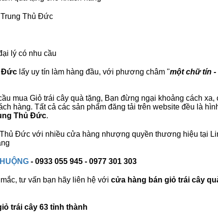
h Trung Thủ Đức
đại lý có nhu cầu
ủ Đức
lấy uy tín làm hàng đầu, với phương châm "
một chữ tín -
ầu mua Giỏ trái cây quà tặng, Bạn đừng ngại khoảng cách xa, ch
ch hàng. Tất cả các sản phẩm đăng tải trên website đều là hìn
Trung Thủ Đức
.
ung Thủ Đức với nhiều cửa hàng nhượng quyền thương hiệu tại 
àng
 CHUỘNG
- 0933 055 945 - 0977 301 303
mắc, tư vấn bạn hãy liên hệ với
cửa hàng bán
giỏ trái cây qu
ỏ trái cây 63 tỉnh thành