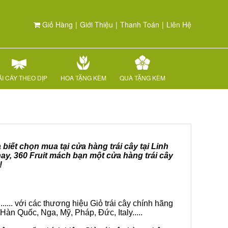
Giỏ Hàng
|
Giới Thiệu
|
Thanh Toán
|
Liên Hệ
I CÂY THEO DỊP
HOA TẶNG KÈM
QUÀ TẶNG KÈM
biết chọn mua tại cửa hàng trái cây tại Linh
ay, 360 Fruit mách bạn một cửa hàng trái cây
!
.... với các thương hiệu Giỏ trái cây chính hãng
Hàn Quốc, Nga, Mỹ, Pháp, Đức, Italy.....