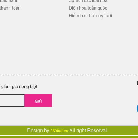
 bảo hành
Sự tích các loài hoa
thanh toán
Điện hoa toàn quốc
Điểm bán trái cây tươi
giảm giá riêng biệt
GỬI
Design by
All right Reserval.
360fruit.vn