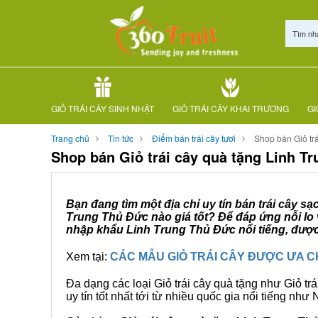
Tìm nh
GIỎ TRÁI CÂY SINH NHẬT
GIỎ TRÁI CÂY KHAI TRƯƠNG
GI
Trang chủ
Tin tức
Điểm bán trái cây tươi
Shop bán Giỏ tr
Shop bán Giỏ trái cây quà tặng Linh T
Bạn đang tìm một địa chỉ uy tín bán trái cây s
Trung Thủ Đức nào giá tốt? Để đáp ứng nỗi lo 
nhập khẩu Linh Trung Thủ Đức nổi tiếng, được
Xem tại:
CÁC MẪU GIỎ TRÁI CÂY ĐƯỢC ƯA 
Đa dạng các loại Giỏ trái cây quà tặng như Giỏ trá
uy tín tốt nhất tới từ nhiều quốc gia nổi tiếng nh