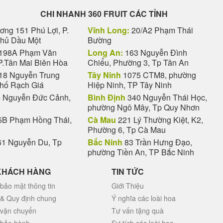
CHI NHANH 360 FRUIT CÁC TỈNH
ng 151 Phú Lợi, P.
Vĩnh Long:
20/A2 Phạm Thái
Thủ Dầu Một
Bường
198A Phạm Văn
Long An:
163 Nguyễn Đình
P.Tân Mai Biên Hòa
Chiểu, Phường 3, Tp Tân An
18 Nguyễn Trung
Tây Ninh
1075 CTM8, phường
phố Rạch Giá
Hiệp Ninh, TP Tây Ninh
 Nguyễn Đức Cảnh,
Bình Định
340 Nguyễn Thái Học,
phường Ngô Mây, Tp Quy Nhơn
B Phạm Hồng Thái,
Cà Mau
221 Lý Thường Kiệt, K2,
Phường 6, Tp Cà Mau
1 Nguyễn Du, Tp
Bắc Ninh
83 Trần Hưng Đạo,
phường Tiền An, TP Bắc Ninh
KHÁCH HÀNG
TIN TỨC
bảo mật thông tin
Giới Thiệu
 & Quy định chung
Ý nghĩa các loài hoa
 vận chuyển
Tư vấn tặng quà