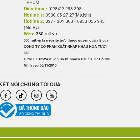
TPHCM
Điện thoại:
(028)22 298 398
Hotline 1:
0936 65 27 27(Ms.Nhi)
Hotline 2:
0977 301 303 - 0933 055 945
(Ms.Vy)
Web:
360fruit.vn
360fruit.vn là website trực thuộc quyền quản lý của
CÔNG TY CỔ PHẦN XUẤT NHẬP KHẨU HOA TƯƠI
360
GPKD 0313524315 do Sở kế hoạch Đầu tư TP. Hồ Chí
Minh cấp 06/11/2015
KẾT NỐI CHÚNG TÔI QUA