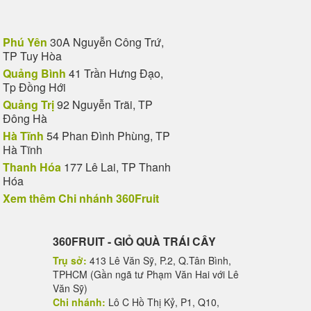
Phú Yên
30A Nguyễn Công Trứ,
TP Tuy Hòa
Quảng Bình
41 Trần Hưng Đạo,
Tp Đồng Hới
Quảng Trị
92 Nguyễn Trãi, TP
Đông Hà
Hà Tĩnh
54 Phan Đình Phùng, TP
Hà Tĩnh
Thanh Hóa
177 Lê Lai, TP Thanh
Hóa
Xem thêm Chi nhánh 360Fruit
360FRUIT - GIỎ QUÀ TRÁI CÂY
Trụ sở:
413 Lê Văn Sỹ, P.2, Q.Tân Bình,
TPHCM (Gần ngã tư Phạm Văn Hai với Lê
Văn Sỹ)
Chi nhánh:
Lô C Hồ Thị Kỷ, P1, Q10,