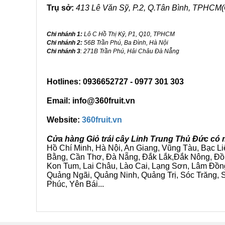
Trụ sở:
413 Lê Văn Sỹ, P.2, Q.Tân Bình, TPHCM(
Chi nhánh 1:
Lô C Hồ Thị Kỷ, P1, Q10, TPHCM
Chi nhánh 2:
56B Trần Phú, Ba Đình, Hà Nội
Chi nhánh 3
: 271B Trần Phú, Hải Châu Đà Nẵng
Hotlines: 0936652727 - 0977 301 303
Email: info@360fruit.vn
Website:
360fruit.vn
Cửa hàng Giỏ trái cây Linh Trung Thủ Đức có 
Hồ Chí Minh, Hà Nội, An Giang, Vũng Tàu, Bạc L
Bằng, Cần Thơ, Đà Nẵng, Đắk Lắk,Đắk Nông, Đồn
Kon Tum, Lai Châu, Lào Cai, Lạng Sơn, Lâm Đồn
Quảng Ngãi, Quảng Ninh, Quảng Trị, Sóc Trăng, S
Phúc, Yên Bái...