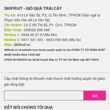
360FRUIT - GIỎ QUÀ TRÁI CÂY
Trụ sở:
413 Lê Văn Sỹ, P.2, Q.Tân Bình, TPHCM (Gần ngã tư
Phạm Văn Hai với Lê Văn Sỹ)
Chi nhánh:
Lô C Hồ Thị Kỷ, P1, Q10, TPHCM
Điện thoại:
(028)22 298 398
Hotline 1:
0936 65 27 27(Ms.Nhi)
Hotline 2:
0977 301 303 - 0933 055 945 (Ms.Vy)
Web:
360fruit.vn
360fruit.vn là website trực thuộc quyền quản lý của CÔNG TY CỔ PHẦN XUẤT
NHẬP KHẨU HOA TƯƠI 360
GPKD 0313524315 do Sở kế hoạch Đầu tư TP. Hồ Chí Minh cấp 06/11/2015
Cập nhật thông tin khuyến mãi nhanh nhất hưởng quyền lợi giảm
giá riêng biệt
GỬI
KẾT NỐI CHÚNG TÔI QUA