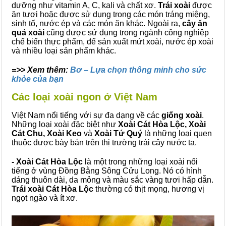
dưỡng như vitamin A, C, kali và chất xơ.
Trái xoài
được
ăn tươi hoặc được sử dụng trong các món tráng miệng,
sinh tố, nước ép và các món ăn khác. Ngoài ra,
cây ăn
quả xoài
cũng được sử dụng trong ngành công nghiệp
chế biến thực phẩm, để sản xuất mứt xoài, nước ép xoài
và nhiều loại sản phẩm khác.
=>> Xem thêm:
Bơ – Lựa chọn thông minh cho sức
khỏe của bạn
Các loại xoài ngon ở Việt Nam
Việt Nam nổi tiếng với sự đa dạng về các
giống xoài
.
Những loại xoài đặc biệt như
Xoài Cát Hòa Lộc, Xoài
Cát Chu, Xoài Keo
và
Xoài Tứ Quý
là những loại quen
thuộc được bày bán trên thị trường trái cây nước ta.
- Xoài Cát Hòa Lộc
là một trong những loại xoài nổi
tiếng ở vùng Đồng Bằng Sông Cửu Long. Nó có hình
dáng thuôn dài, da mỏng và màu sắc vàng tươi hấp dẫn.
Trái xoài Cát Hòa Lộc
thường có thịt mọng, hương vị
ngọt ngào và ít xơ.