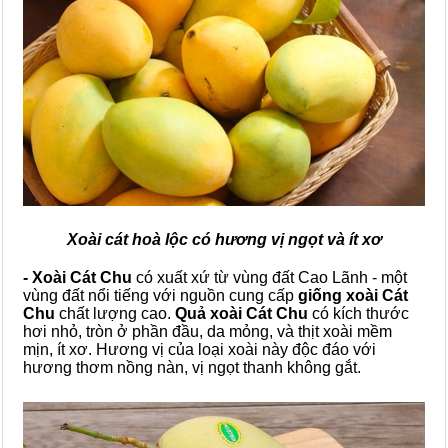
Xoài cát hoà lộc có hương vị ngọt và ít xơ
- Xoài Cát Chu
có xuất xứ từ vùng đất Cao Lãnh - một
vùng đất nổi tiếng với nguồn cung cấp
giống xoài Cát
Chu
chất lượng cao.
Quả xoài Cát Chu
có kích thước
hơi nhỏ, tròn ở phần đầu, da mỏng, và thịt xoài mềm
mịn, ít xơ. Hương vị của loại xoài này độc đáo với
hương thơm nồng nàn, vị ngọt thanh không gắt.