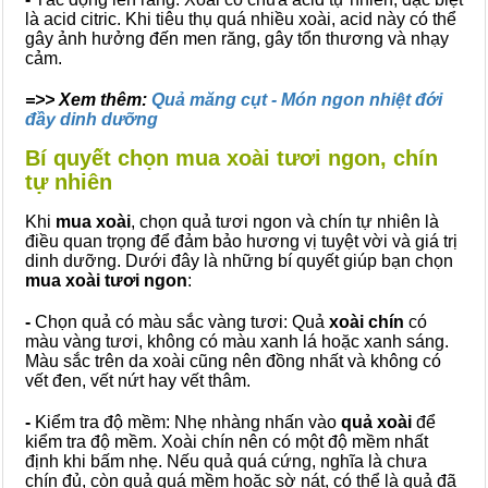
là acid citric. Khi tiêu thụ quá nhiều xoài, acid này có thể
gây ảnh hưởng đến men răng, gây tổn thương và nhạy
cảm.
=>> Xem thêm:
Quả măng cụt - Món ngon nhiệt đới
đầy dinh dưỡng
Bí quyết chọn mua xoài tươi ngon, chín
tự nhiên
Khi
mua xoài
, chọn quả tươi ngon và chín tự nhiên là
điều quan trọng để đảm bảo hương vị tuyệt vời và giá trị
dinh dưỡng. Dưới đây là những bí quyết giúp bạn chọn
mua xoài tươi ngon
:
-
Chọn quả có màu sắc vàng tươi: Quả
xoài chín
có
màu vàng tươi, không có màu xanh lá hoặc xanh sáng.
Màu sắc trên da xoài cũng nên đồng nhất và không có
vết đen, vết nứt hay vết thâm.
-
Kiểm tra độ mềm: Nhẹ nhàng nhấn vào
quả xoài
để
kiểm tra độ mềm. Xoài chín nên có một độ mềm nhất
định khi bấm nhẹ. Nếu quả quá cứng, nghĩa là chưa
chín đủ, còn quả quá mềm hoặc sờ nát, có thể là quả đã