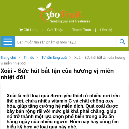
Giỏ Hàng
|
Giới Thiệu
|
Thanh Toán
|
Liên Hệ
Trang chủ
Tin tức
Tư vấn tặng quà
Xoài - Sức hút bất tận của hương
vị miền nhiệt đới
Xoài - Sức hút bất tận của hương vị miền
nhiệt đới
Xoài là một loại quả được yêu thích ở nhiều nơi trên
thế giới, chứa nhiều vitamin C và chất chống oxy
hóa, giúp tăng cường hệ miễn dịch. Quả xoài được
bày bán rộng rãi với mức giá khá phải chăng, giúp
nó trở thành một lựa chọn phổ biến trong bữa ăn
hàng ngày của nhiều người. Hôm nay hãy cùng tìm
hiểu kỹ hơn về loại quả này nhé.