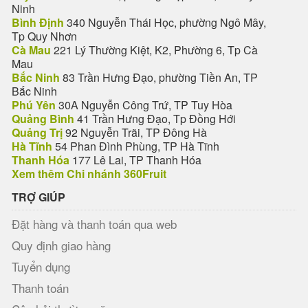
Ninh
Bình Định
340 Nguyễn Thái Học, phường Ngô Mây,
Tp Quy Nhơn
Cà Mau
221 Lý Thường Kiệt, K2, Phường 6, Tp Cà
Mau
Bắc Ninh
83 Trần Hưng Đạo, phường Tiền An, TP
Bắc Ninh
Phú Yên
30A Nguyễn Công Trứ, TP Tuy Hòa
Quảng Bình
41 Trần Hưng Đạo, Tp Đồng Hới
Quảng Trị
92 Nguyễn Trãi, TP Đông Hà
Hà Tĩnh
54 Phan Đình Phùng, TP Hà Tĩnh
Thanh Hóa
177 Lê Lai, TP Thanh Hóa
Xem thêm Chi nhánh 360Fruit
TRỢ GIÚP
Đặt hàng và thanh toán qua web
Quy định giao hàng
Tuyển dụng
Thanh toán