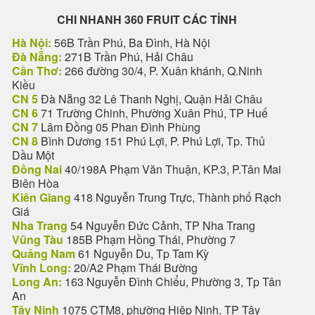
CHI NHANH 360 FRUIT CÁC TỈNH
Hà Nội:
56B Trần Phú, Ba Đình, Hà Nội
Đà Nẵng:
271B Trần Phú, Hải Châu
Cần Thơ:
266 đường 30/4, P. Xuân khánh, Q.Ninh
Kiều
CN 5
Đà Nẵng 32 Lê Thanh Nghị, Quận Hải Châu
CN 6
71 Trường Chinh, Phường Xuân Phú, TP Huế
CN 7
Lâm Đồng 05 Phan Đình Phùng
CN 8
Bình Dương 151 Phú Lợi, P. Phú Lợi, Tp. Thủ
Dầu Một
Đồng Nai
40/198A Phạm Văn Thuận, KP.3, P.Tân Mai
Biên Hòa
Kiên Giang
418 Nguyễn Trung Trực, Thành phố Rạch
Giá
Nha Trang
54 Nguyễn Đức Cảnh, TP Nha Trang
Vũng Tàu
185B Phạm Hồng Thái, Phường 7
Quảng Nam
61 Nguyễn Du, Tp Tam Kỳ
Vĩnh Long:
20/A2 Phạm Thái Bường
Long An:
163 Nguyễn Đình Chiểu, Phường 3, Tp Tân
An
Tây Ninh
1075 CTM8, phường Hiệp Ninh, TP Tây