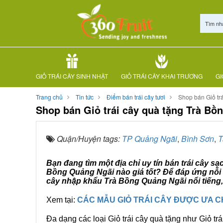
Tìm nh
GIỎ TRÁI CÂY SINH NHẬT
GIỎ TRÁI CÂY KHAI TRƯƠNG
GI
Trang chủ
Tin tức
Điểm bán trái cây tươi
Shop bán Giỏ tr
Shop bán Giỏ trái cây quà tặng Trà Bồ
Quận/Huyện tags:
TP Quảng Ngãi
,
Bình Sơn
,
T
Bạn đang tìm một địa chỉ uy tín bán trái cây s
Bồng Quảng Ngãi nào giá tốt? Để đáp ứng nỗi l
cây nhập khẩu Trà Bồng Quảng Ngãi nổi tiếng,
Xem tại:
CÁC MẪU GIỎ TRÁI CÂY ĐƯỢC ƯA 
Đa dạng các loại Giỏ trái cây quà tặng như Giỏ trá