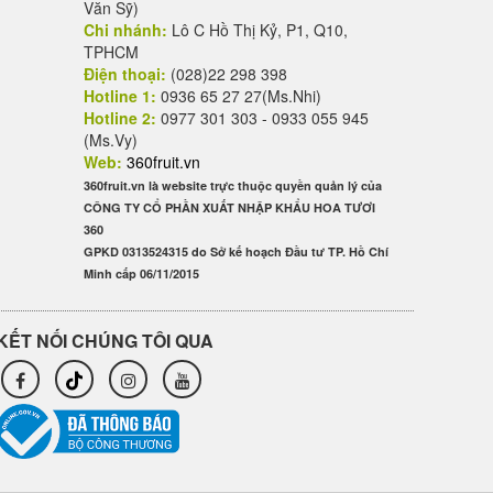
Văn Sỹ)
Chi nhánh:
Lô C Hồ Thị Kỷ, P1, Q10,
TPHCM
Điện thoại:
(028)22 298 398
Hotline 1:
0936 65 27 27(Ms.Nhi)
Hotline 2:
0977 301 303 - 0933 055 945
(Ms.Vy)
Web:
360fruit.vn
360fruit.vn là website trực thuộc quyền quản lý của
CÔNG TY CỔ PHẦN XUẤT NHẬP KHẨU HOA TƯƠI
360
GPKD 0313524315 do Sở kế hoạch Đầu tư TP. Hồ Chí
Minh cấp 06/11/2015
KẾT NỐI CHÚNG TÔI QUA