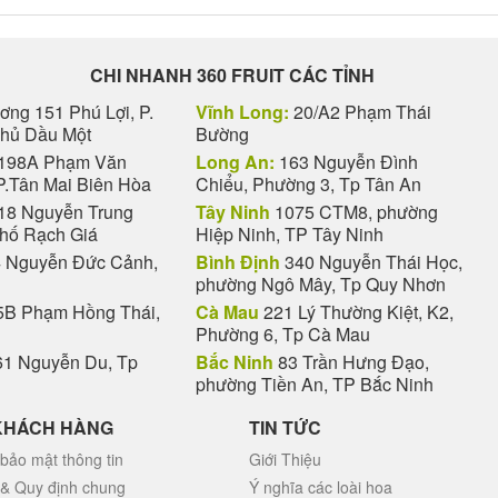
CHI NHANH 360 FRUIT CÁC TỈNH
ng 151 Phú Lợi, P.
Vĩnh Long:
20/A2 Phạm Thái
Thủ Dầu Một
Bường
198A Phạm Văn
Long An:
163 Nguyễn Đình
P.Tân Mai Biên Hòa
Chiểu, Phường 3, Tp Tân An
18 Nguyễn Trung
Tây Ninh
1075 CTM8, phường
phố Rạch Giá
Hiệp Ninh, TP Tây Ninh
 Nguyễn Đức Cảnh,
Bình Định
340 Nguyễn Thái Học,
phường Ngô Mây, Tp Quy Nhơn
B Phạm Hồng Thái,
Cà Mau
221 Lý Thường Kiệt, K2,
Phường 6, Tp Cà Mau
1 Nguyễn Du, Tp
Bắc Ninh
83 Trần Hưng Đạo,
phường Tiền An, TP Bắc Ninh
KHÁCH HÀNG
TIN TỨC
bảo mật thông tin
Giới Thiệu
 & Quy định chung
Ý nghĩa các loài hoa