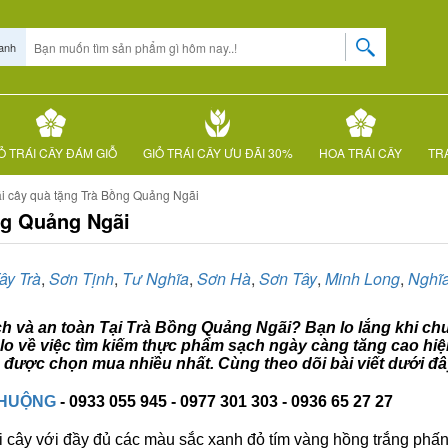
anh
Ỏ TRÁI CÂY ĐÁM GIỖ
GIỎ TRÁI CÂY ƯU ĐÃI 30%
HOA TRÁI CÂY
TRÁ
ái cây quà tặng Trà Bồng Quảng Ngãi
ng Quảng Ngãi
ây Trà
,
Sơn Tịnh
,
Tư Nghĩa
,
Sơn Hà
,
Sơn Tây
,
Minh Long
,
Nghĩ
ạch và an toàn Tại Trà Bồng Quảng Ngãi? Bạn lo lắng khi chưa
o về việc tìm kiếm thực phẩm sạch ngày càng tăng cao hiện
 được chọn mua nhiều nhất. Cùng theo dõi bài viết dưới đâ
CHUỘNG
- 0933 055 945 - 0977 301 303 - 0936 65 27 27
i cây với đầy đủ các màu sắc xanh đỏ tím vàng hồng trắng phấn..