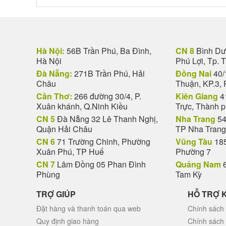
Hà Nội:
56B Trần Phú, Ba Đình,
CN 8
Bình Dươ
Hà Nội
Phú Lợi, Tp. 
Đà Nẵng:
271B Trần Phú, Hải
Đồng Nai
40/
Châu
Thuận, KP.3, 
Cần Thơ:
266 đường 30/4, P.
Kiên Giang
4
Xuân khánh, Q.Ninh Kiều
Trực, Thành 
CN 5
Đà Nẵng 32 Lê Thanh Nghị,
Nha Trang
54
Quận Hải Châu
TP Nha Trang
CN 6
71 Trường Chinh, Phường
Vũng Tàu
185
Xuân Phú, TP Huế
Phường 7
CN 7
Lâm Đồng 05 Phan Đình
Quảng Nam
6
Phùng
Tam Kỳ
TRỢ GIÚP
HỖ TRỢ 
Đặt hàng và thanh toán qua web
Chính sách 
Quy định giao hàng
Chính sách