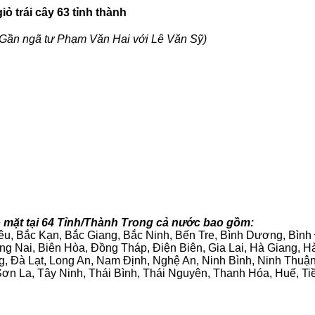
ỏ trái cây 63 tỉnh thành
Gần ngã tư Phạm Văn Hai với Lê Văn Sỹ)
 mặt tại 64 Tỉnh/Thành Trong cả nước bao gồm:
iêu, Bắc Kạn, Bắc Giang, Bắc Ninh, Bến Tre, Bình Dương, Bìn
g Nai, Biên Hòa, Đồng Tháp, Điện Biên, Gia Lai, Hà Giang,
g, Đà Lạt, Long An, Nam Định, Nghệ An, Ninh Bình, Ninh Thuậ
ơn La, Tây Ninh, Thái Bình, Thái Nguyên, Thanh Hóa, Huế, Ti