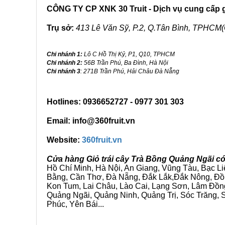
CÔNG TY CP XNK 30 Truit - Dịch vụ cung cấp gi
Trụ sở:
413 Lê Văn Sỹ, P.2, Q.Tân Bình, TPHCM(
Chi nhánh 1:
Lô C Hồ Thị Kỷ, P1, Q10, TPHCM
Chi nhánh 2:
56B Trần Phú, Ba Đình, Hà Nội
Chi nhánh 3
: 271B Trần Phú, Hải Châu Đà Nẵng
Hotlines: 0936652727 - 0977 301 303
Email: info@360fruit.vn
Website:
360fruit.vn
Cửa hàng Giỏ trái cây Trà Bồng Quảng Ngãi có
Hồ Chí Minh, Hà Nội, An Giang, Vũng Tàu, Bạc L
Bằng, Cần Thơ, Đà Nẵng, Đắk Lắk,Đắk Nông, Đồn
Kon Tum, Lai Châu, Lào Cai, Lạng Sơn, Lâm Đồn
Quảng Ngãi, Quảng Ninh, Quảng Trị, Sóc Trăng, S
Phúc, Yên Bái...