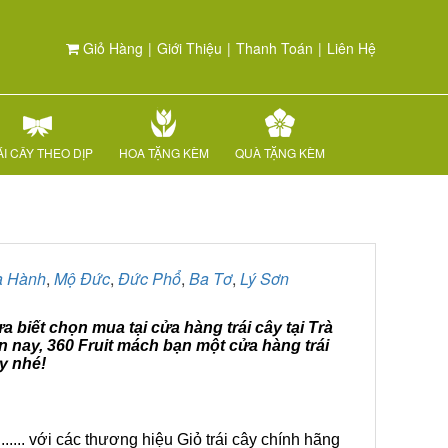
Giỏ Hàng
|
Giới Thiệu
|
Thanh Toán
|
Liên Hệ
I CÂY THEO DỊP
HOA TẶNG KÈM
QUÀ TẶNG KÈM
a Hành
,
Mộ Đức
,
Đức Phổ
,
Ba Tơ
,
Lý Sơn
 biết chọn mua tại cửa hàng trái cây tại Trà
 nay, 360 Fruit mách bạn một cửa hàng trái
y nhé!
.... với các thương hiệu Giỏ trái cây chính hãng