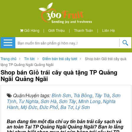
Giỏ Hàng
|
Giới Thiệu
|
Thanh Toán
|
Liên Hệ
Trang chủ
Tin tức
Điểm bán trái cây tươi
Shop bán Giỏ trái cây quà
tặng TP Quảng Ngãi Quảng Ngãi
Shop bán Giỏ trái cây quà tặng TP Quảng
Ngãi Quảng Ngãi
Quận/Huyện tags:
Bình Sơn
,
Trà Bồng
,
Tây Trà
,
Sơn
Tịnh
,
Tư Nghĩa
,
Sơn Hà
,
Sơn Tây
,
Minh Long
,
Nghĩa
Hành
,
Mộ Đức
,
Đức Phổ
,
Ba Tơ
,
Lý Sơn
Bạn đang tìm một địa chỉ uy tín bán trái cây sạch và
an toàn Tại TP Quảng Ngãi Quảng Ngãi? Bạn lo lắng