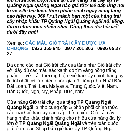
khi chưa biết chọn mua tại cửa hàng trái cây tại TP
Quảng Ngãi Quảng Ngãi nào giá tốt? Để đáp ứng nỗi
lo về việc tìm kiếm thực phẩm sạch ngày càng tăng
cao hiện nay, 360 Fruit mách bạn một cửa hàng trái
cây nhập khẩu TP Quảng Ngãi Quảng Ngãi nổi tiếng,
được chọn mua nhiều nhất. Cùng theo dõi bài viết
dưới đây nhé!
Xem tại:
CÁC MẪU GIỎ TRÁI CÂY ĐƯỢC ƯA
CHUỘNG
- 0933 055 945 - 0977 301 303 - 0936 65 27
27
Đa dạng các loại Giỏ trái cây quà tặng như Giỏ trái cây
với đầy đủ các màu sắc xanh đỏ tím vàng hồng trắng
phấn...... với các thương hiệu Giỏ trái cây chính hãng uy
tín tốt nhất tới từ nhiều quốc gia nổi tiếng như Nhật Bản,
Đài Loan, Thái Lan, Malyasia, Trung Quốc, Việt Nam,
Hàn Quốc, Nga, Mỹ, Pháp, Đức, Italy.....
Cửa hàng
Giỏ trái cây quà tặng TP Quảng Ngãi
Quảng Ngãi
là nhà cung cấp & phân phối chính thức
các loại Giỏ trái cây cao cấp chính hiệu, Giỏ trái cây
hàng nhập khẩu chính hãng cho nhiều cửa hàng đại lý
lớn ở
TP Quảng Ngãi Quảng Ngãi
và trên toàn quốc
giá rẻ ưu đãi. Shop bán giỏ trái cây TP Quảng Ngãi