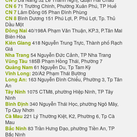
CN 6
71 Trường Chinh, Phường Xuân Phú, TP Huế
CN 7
Lâm Đồng 05 Phan Đình Phùng
CN 8
Bình Dương 151 Phú Lợi, P. Phú Lợi, Tp. Thủ
Dầu Một
Đồng Nai
40/198A Phạm Văn Thuận, KP.3, P.Tân Mai
Biên Hòa
Kiên Giang
418 Nguyễn Trung Trực, Thành phố Rạch
Giá
Nha Trang
54 Nguyễn Đức Cảnh, TP Nha Trang
Vũng Tàu
185B Phạm Hồng Thái, Phường 7
Quảng Nam
61 Nguyễn Du, Tp Tam Kỳ
Vĩnh Long:
20/A2 Phạm Thái Bường
Long An:
163 Nguyễn Đình Chiểu, Phường 3, Tp Tân
An
Tây Ninh
1075 CTM8, phường Hiệp Ninh, TP Tây
Ninh
Bình Định
340 Nguyễn Thái Học, phường Ngô Mây,
Tp Quy Nhơn
Cà Mau
221 Lý Thường Kiệt, K2, Phường 6, Tp Cà
Mau
Bắc Ninh
83 Trần Hưng Đạo, phường Tiền An, TP
Bắc Ninh