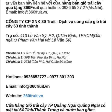
tư vấn bạn hãy liên hệ với
cửa hàng bán
giỏ trái cây
quà tặng
360Fruit
qua hotline: 0936 65 27 27(Ms.Nhi),
Email: info@360fruit.vn.
CÔNG TY CP XNK 30 Truit - Dịch vụ cung cấp giỏ trái
cây 63 tỉnh thành
Trụ sở:
413 Lê Văn Sỹ, P.2, Q.Tân Bình, TPHCM(Gần
ngã tư Phạm Văn Hai với Lê Văn Sỹ)
Chi nhánh 1:
Lô C Hồ Thị Kỷ, P1, Q10, TPHCM
Chi nhánh 2:
56B Trần Phú, Ba Đình, Hà Nội
Chi nhánh 3
: 271B Trần Phú, Hải Châu Đà Nẵng
Hotlines: 0936652727 - 0977 301 303
Email: info@360fruit.vn
Website:
360fruit.vn
Cửa hàng Giỏ trái cây TP Quảng Ngãi Quảng Ngãi có
mặt tại 64 Tỉnh/Thành Trong cả nước bao gồm: