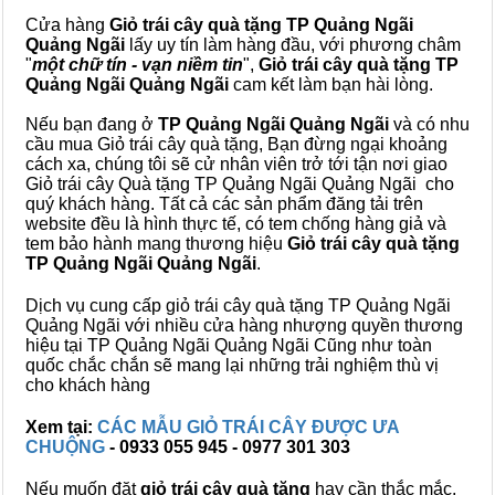
Cửa hàng
Giỏ trái cây quà tặng TP Quảng Ngãi
Quảng Ngãi
lấy uy tín làm hàng đầu, với phương châm
"
một chữ tín - vạn niềm tin
",
Giỏ trái cây
quà tặng
TP
Quảng Ngãi Quảng Ngãi
cam kết làm bạn hài lòng.
Nếu bạn đang ở
TP Quảng Ngãi Quảng Ngãi
và có nhu
cầu mua Giỏ trái cây quà tặng, Bạn đừng ngại khoảng
cách xa, chúng tôi sẽ cử nhân viên trở tới tận nơi giao
Giỏ trái cây Quà tặng TP Quảng Ngãi Quảng Ngãi cho
quý khách hàng. Tất cả các sản phẩm đăng tải trên
website đều là hình thực tế, có tem chống hàng giả và
tem bảo hành mang thương hiệu
Giỏ trái cây quà tặng
TP Quảng Ngãi Quảng Ngãi
.
Dịch vụ cung cấp giỏ trái cây quà tặng TP Quảng Ngãi
Quảng Ngãi với nhiều cửa hàng nhượng quyền thương
hiệu tại TP Quảng Ngãi Quảng Ngãi Cũng như toàn
quốc chắc chắn sẽ mang lại những trải nghiệm thù vị
cho khách hàng
Xem tại:
CÁC MẪU GIỎ TRÁI CÂY ĐƯỢC ƯA
CHUỘNG
- 0933 055 945 - 0977 301 303
Nếu muốn đặt
giỏ trái cây quà tặng
hay cần thắc mắc,