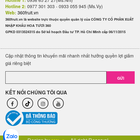
Hotline 1:
0936 65 27 27(Ms.Nhi)
Hotline 2:
0977 301 303 - 0933 055 945 (Ms.Vy)
Web:
360fruit.vn
360fruit.vn là website trực thuộc quyền quản lý của CÔNG TY CỔ PHẦN XUẤT
NHẬP KHẨU HOA TƯƠI 360
GPKD 0313524315 do Sở kế hoạch Đầu tư TP. Hồ Chí Minh cấp 06/11/2015
Cập nhật thông tin khuyến mãi nhanh nhất hưởng quyền lợi giảm
giá riêng biệt
GỬI
KẾT NỐI CHÚNG TÔI QUA