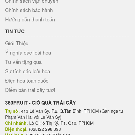
Chính sách vận chuyển
Chính sách bảo hành
Hướng dẫn thanh toán
TIN TỨC
Giới Thiệu
Ý nghĩa các loài hoa
Tư vấn tặng quà
Sự tích các loài hoa
Điện hoa toàn quốc
Điểm bán trái cây tươi
360FRUIT - GIỎ QUÀ TRÁI CÂY
Trụ sở:
413 Lê Văn Sỹ, P.2, Q.Tân Bình, TPHCM (Gần ngã tư
Phạm Văn Hai với Lê Văn Sỹ)
Chi nhánh:
Lô C Hồ Thị Kỷ, P1, Q10, TPHCM
Điện thoại:
(028)22 298 398