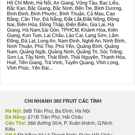
Hồ Chí Minh, Hà Nội, An Giang, Vũng Tàu, Bạc Liêu,
Bắc Kạn, Bắc Giang, Bắc Ninh, Bến Tre, Bình Dương,
Bình Định, Bình Phước, Bình Thuận, Cà Mau, Cao
Bằng, Cần Thơ, Đà Nẵng, Đắk Lắk,Đắk Nông, Đồng
Nai, Biên Hòa, Đồng Tháp, Điện Biên, Gia Lai, Hà
Giang, Hà Nam,Sài Gòn, TPHCM, Khánh Hòa, Kiên
Giang, Kon Tum, Lai Châu, Lào Cai, Lạng Sơn, Lâm
Đồng, Đà Lạt, Long An, Nam Định, Nghệ An, Ninh Bình,
Ninh Thuận, Phú Thọ, Phú Yên, Quảng Bình, Quảng
Nam, Quảng Ngãi, Quảng Ninh, Quảng Trị, Sóc Trăng,
Sơn La, Tây Ninh, Thái Bình, Thái Nguyên, Thanh Hóa,
Huế, Tiền Giang, Trà Vinh, Tuyên Quang, Vĩnh Long,
Vĩnh Phúc, Yên Bái...
CHI NHANH 360 FRUIT CÁC TỈNH
Hà Nội:
56B Trần Phú, Ba Đình, Hà Nội
Đà Nẵng:
271B Trần Phú, Hải Châu
Cần Thơ:
266 đường 30/4, P. Xuân khánh, Q.Ninh
Kiều
CN 5
Đà Nẵng 32 Lê Thanh Nghị, Quận Hải Châu