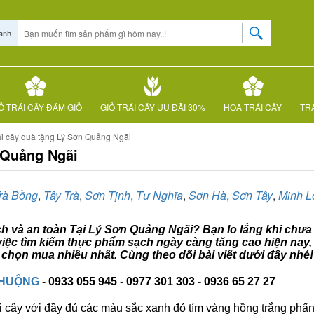
anh
Ỏ TRÁI CÂY ĐÁM GIỖ
GIỎ TRÁI CÂY ƯU ĐÃI 30%
HOA TRÁI CÂY
TRÁ
ái cây quà tặng Lý Sơn Quảng Ngãi
 Quảng Ngãi
rà Bồng
,
Tây Trà
,
Sơn Tịnh
,
Tư Nghĩa
,
Sơn Hà
,
Sơn Tây
,
Minh L
ạch và an toàn Tại Lý Sơn Quảng Ngãi? Bạn lo lắng khi chưa 
việc tìm kiếm thực phẩm sạch ngày càng tăng cao hiện nay,
chọn mua nhiều nhất. Cùng theo dõi bài viết dưới đây nhé!
CHUỘNG
- 0933 055 945 - 0977 301 303 - 0936 65 27 27
i cây với đầy đủ các màu sắc xanh đỏ tím vàng hồng trắng phấn..