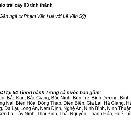
ỏ trái cây 63 tỉnh thành
Gần ngã tư Phạm Văn Hai với Lê Văn Sỹ)
ặt tại 64 Tỉnh/Thành Trong cả nước bao gồm:
iêu, Bắc Kạn, Bắc Giang, Bắc Ninh, Bến Tre, Bình Dương, Bìn
g Nai, Biên Hòa, Đồng Tháp, Điện Biên, Gia Lai, Hà Giang,
g, Đà Lạt, Long An, Nam Định, Nghệ An, Ninh Bình, Ninh Thuậ
ơn La, Tây Ninh, Thái Bình, Thái Nguyên, Thanh Hóa, Huế, Ti