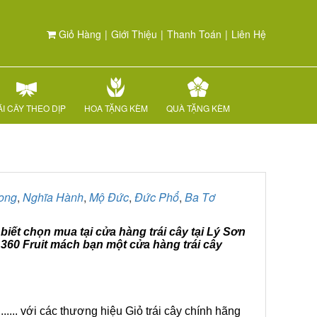
Giỏ Hàng
|
Giới Thiệu
|
Thanh Toán
|
Liên Hệ
I CÂY THEO DỊP
HOA TẶNG KÈM
QUÀ TẶNG KÈM
ong
,
Nghĩa Hành
,
Mộ Đức
,
Đức Phổ
,
Ba Tơ
biết chọn mua tại cửa hàng trái cây tại Lý Sơn
 360 Fruit mách bạn một cửa hàng trái cây
.... với các thương hiệu Giỏ trái cây chính hãng