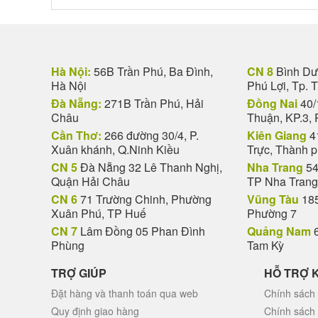
Hà Nội:
56B Trần Phú, Ba Đình,
CN 8
Bình Dươ
Hà Nội
Phú Lợi, Tp. 
Đà Nẵng:
271B Trần Phú, Hải
Đồng Nai
40/
Châu
Thuận, KP.3, 
Cần Thơ:
266 đường 30/4, P.
Kiên Giang
4
Xuân khánh, Q.Ninh Kiều
Trực, Thành 
CN 5
Đà Nẵng 32 Lê Thanh Nghị,
Nha Trang
54
Quận Hải Châu
TP Nha Trang
CN 6
71 Trường Chinh, Phường
Vũng Tàu
185
Xuân Phú, TP Huế
Phường 7
CN 7
Lâm Đồng 05 Phan Đình
Quảng Nam
6
Phùng
Tam Kỳ
TRỢ GIÚP
HỖ TRỢ 
Đặt hàng và thanh toán qua web
Chính sách 
Quy định giao hàng
Chính sách