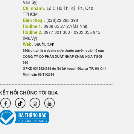
Văn Sỹ)
Chi nhánh:
Lô C Hồ Thị Kỷ, P1, Q10,
TPHCM
Điện thoại:
(028)22 298 398
Hotline 1:
0936 65 27 27(Ms.Nhi)
Hotline 2:
0977 301 303 - 0933 055 945
(Ms.Vy)
Web:
360fruit.vn
360fruit.vn là website trực thuộc quyền quản lý của
CÔNG TY CỔ PHẦN XUẤT NHẬP KHẨU HOA TƯƠI
360
GPKD 0313524315 do Sở kế hoạch Đầu tư TP. Hồ Chí
Minh cấp 06/11/2015
KẾT NỐI CHÚNG TÔI QUA