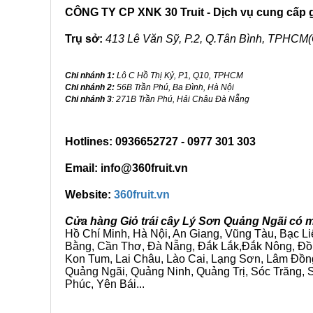
CÔNG TY CP XNK 30 Truit - Dịch vụ cung cấp gi
Trụ sở:
413 Lê Văn Sỹ, P.2, Q.Tân Bình, TPHCM(
Chi nhánh 1:
Lô C Hồ Thị Kỷ, P1, Q10, TPHCM
Chi nhánh 2:
56B Trần Phú, Ba Đình, Hà Nội
Chi nhánh 3
: 271B Trần Phú, Hải Châu Đà Nẵng
Hotlines: 0936652727 - 0977 301 303
Email: info@360fruit.vn
Website:
360fruit.vn
Cửa hàng Giỏ trái cây Lý Sơn Quảng Ngãi có m
Hồ Chí Minh, Hà Nội, An Giang, Vũng Tàu, Bạc L
Bằng, Cần Thơ, Đà Nẵng, Đắk Lắk,Đắk Nông, Đồn
Kon Tum, Lai Châu, Lào Cai, Lạng Sơn, Lâm Đồn
Quảng Ngãi, Quảng Ninh, Quảng Trị, Sóc Trăng, S
Phúc, Yên Bái...