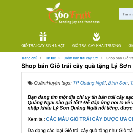
Tìm nh
GIỎ TRÁI CÂY SINH NHẬT
GIỎ TRÁI CÂY KHAI TRƯƠNG
GI
Trang chủ
Tin tức
Điểm bán trái cây tươi
Shop bán Giỏ tr
Shop bán Giỏ trái cây quà tặng Lý Sơn
Quận/Huyện tags:
TP Quảng Ngãi
,
Bình Sơn
,
T
Bạn đang tìm một địa chỉ uy tín bán trái cây s
Quảng Ngãi nào giá tốt? Để đáp ứng nỗi lo về 
nhập khẩu Lý Sơn Quảng Ngãi nổi tiếng, được 
Xem tại:
CÁC MẪU GIỎ TRÁI CÂY ĐƯỢC ƯA 
Đa dạng các loại Giỏ trái cây quà tặng như Giỏ trá