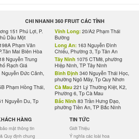
CHI NHANH 360 FRUIT CÁC TỈNH
ng 151 Phú Lợi, P.
Vĩnh Long:
20/A2 Phạm Thái
Thủ Dầu Một
Bường
198A Phạm Văn
Long An:
163 Nguyễn Đình
P.Tân Mai Biên Hòa
Chiểu, Phường 3, Tp Tân An
18 Nguyễn Trung
Tây Ninh
1075 CTM8, phường
phố Rạch Giá
Hiệp Ninh, TP Tây Ninh
 Nguyễn Đức Cảnh,
Bình Định
340 Nguyễn Thái Học,
phường Ngô Mây, Tp Quy Nhơn
B Phạm Hồng Thái,
Cà Mau
221 Lý Thường Kiệt, K2,
Phường 6, Tp Cà Mau
1 Nguyễn Du, Tp
Bắc Ninh
83 Trần Hưng Đạo,
phường Tiền An, TP Bắc Ninh
KHÁCH HÀNG
TIN TỨC
bảo mật thông tin
Giới Thiệu
 & Quy định chung
Ý nghĩa các loài hoa