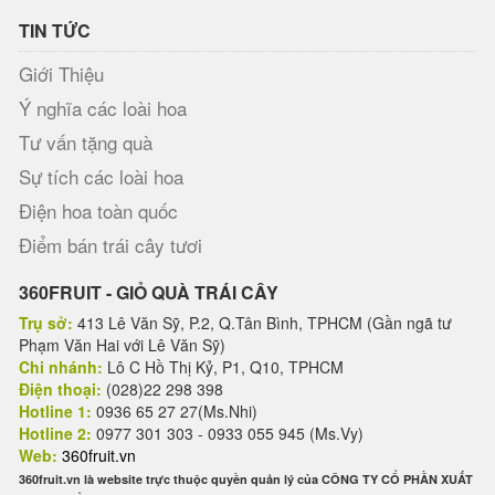
TIN TỨC
Giới Thiệu
Ý nghĩa các loài hoa
Tư vấn tặng quà
Sự tích các loài hoa
Điện hoa toàn quốc
Điểm bán trái cây tươi
360FRUIT - GIỎ QUÀ TRÁI CÂY
Trụ sở:
413 Lê Văn Sỹ, P.2, Q.Tân Bình, TPHCM (Gần ngã tư
Phạm Văn Hai với Lê Văn Sỹ)
Chi nhánh:
Lô C Hồ Thị Kỷ, P1, Q10, TPHCM
Điện thoại:
(028)22 298 398
Hotline 1:
0936 65 27 27(Ms.Nhi)
Hotline 2:
0977 301 303 - 0933 055 945 (Ms.Vy)
Web:
360fruit.vn
360fruit.vn là website trực thuộc quyền quản lý của CÔNG TY CỔ PHẦN XUẤT