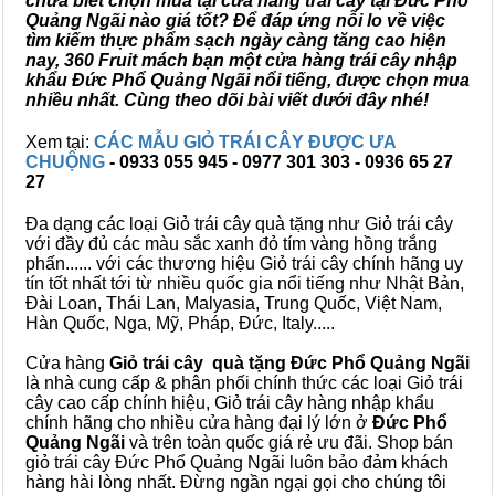
chưa biết chọn mua tại cửa hàng trái cây tại Đức Phổ
Quảng Ngãi nào giá tốt? Để đáp ứng nỗi lo về việc
tìm kiếm thực phẩm sạch ngày càng tăng cao hiện
nay, 360 Fruit mách bạn một cửa hàng trái cây nhập
khẩu Đức Phổ Quảng Ngãi nổi tiếng, được chọn mua
nhiều nhất. Cùng theo dõi bài viết dưới đây nhé!
Xem tại:
CÁC MẪU GIỎ TRÁI CÂY ĐƯỢC ƯA
CHUỘNG
- 0933 055 945 - 0977 301 303 - 0936 65 27
27
Đa dạng các loại Giỏ trái cây quà tặng như Giỏ trái cây
với đầy đủ các màu sắc xanh đỏ tím vàng hồng trắng
phấn...... với các thương hiệu Giỏ trái cây chính hãng uy
tín tốt nhất tới từ nhiều quốc gia nổi tiếng như Nhật Bản,
Đài Loan, Thái Lan, Malyasia, Trung Quốc, Việt Nam,
Hàn Quốc, Nga, Mỹ, Pháp, Đức, Italy.....
Cửa hàng
Giỏ trái cây quà tặng Đức Phổ Quảng Ngãi
là nhà cung cấp & phân phối chính thức các loại Giỏ trái
cây cao cấp chính hiệu, Giỏ trái cây hàng nhập khẩu
chính hãng cho nhiều cửa hàng đại lý lớn ở
Đức Phổ
Quảng Ngãi
và trên toàn quốc giá rẻ ưu đãi. Shop bán
giỏ trái cây Đức Phổ Quảng Ngãi luôn bảo đảm khách
hàng hài lòng nhất. Đừng ngần ngại gọi cho chúng tôi