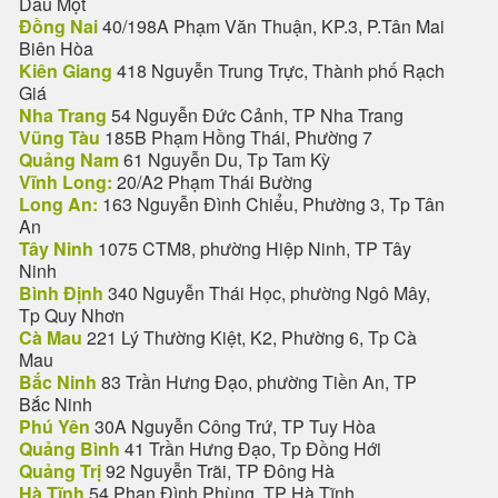
Dầu Một
Đồng Nai
40/198A Phạm Văn Thuận, KP.3, P.Tân Mai
Biên Hòa
Kiên Giang
418 Nguyễn Trung Trực, Thành phố Rạch
Giá
Nha Trang
54 Nguyễn Đức Cảnh, TP Nha Trang
Vũng Tàu
185B Phạm Hồng Thái, Phường 7
Quảng Nam
61 Nguyễn Du, Tp Tam Kỳ
Vĩnh Long:
20/A2 Phạm Thái Bường
Long An:
163 Nguyễn Đình Chiểu, Phường 3, Tp Tân
An
Tây Ninh
1075 CTM8, phường Hiệp Ninh, TP Tây
Ninh
Bình Định
340 Nguyễn Thái Học, phường Ngô Mây,
Tp Quy Nhơn
Cà Mau
221 Lý Thường Kiệt, K2, Phường 6, Tp Cà
Mau
Bắc Ninh
83 Trần Hưng Đạo, phường Tiền An, TP
Bắc Ninh
Phú Yên
30A Nguyễn Công Trứ, TP Tuy Hòa
Quảng Bình
41 Trần Hưng Đạo, Tp Đồng Hới
Quảng Trị
92 Nguyễn Trãi, TP Đông Hà
Hà Tĩnh
54 Phan Đình Phùng, TP Hà Tĩnh