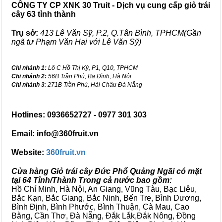
CÔNG TY CP XNK 30 Truit - Dịch vụ cung cấp giỏ trái
cây 63 tỉnh thành
Trụ sở:
413 Lê Văn Sỹ, P.2, Q.Tân Bình, TPHCM(Gần
ngã tư Phạm Văn Hai với Lê Văn Sỹ)
Chi nhánh 1:
Lô C Hồ Thị Kỷ, P1, Q10, TPHCM
Chi nhánh 2:
56B Trần Phú, Ba Đình, Hà Nội
Chi nhánh 3
: 271B Trần Phú, Hải Châu Đà Nẵng
Hotlines: 0936652727 - 0977 301 303
Email: info@360fruit.vn
Website:
360fruit.vn
Cửa hàng Giỏ trái cây Đức Phổ Quảng Ngãi có mặt
tại 64 Tỉnh/Thành Trong cả nước bao gồm:
Hồ Chí Minh, Hà Nội, An Giang, Vũng Tàu, Bạc Liêu,
Bắc Kạn, Bắc Giang, Bắc Ninh, Bến Tre, Bình Dương,
Bình Định, Bình Phước, Bình Thuận, Cà Mau, Cao
Bằng, Cần Thơ, Đà Nẵng, Đắk Lắk,Đắk Nông, Đồng