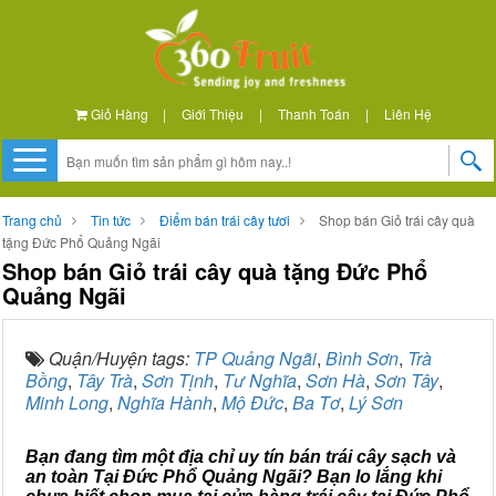
Giỏ Hàng
|
Giới Thiệu
|
Thanh Toán
|
Liên Hệ
Trang chủ
Tin tức
Điểm bán trái cây tươi
Shop bán Giỏ trái cây quà
tặng Đức Phổ Quảng Ngãi
Shop bán Giỏ trái cây quà tặng Đức Phổ
Quảng Ngãi
Quận/Huyện tags:
TP Quảng Ngãi
,
Bình Sơn
,
Trà
Bồng
,
Tây Trà
,
Sơn Tịnh
,
Tư Nghĩa
,
Sơn Hà
,
Sơn Tây
,
Minh Long
,
Nghĩa Hành
,
Mộ Đức
,
Ba Tơ
,
Lý Sơn
Bạn đang tìm một địa chỉ uy tín bán trái cây sạch và
an toàn Tại Đức Phổ Quảng Ngãi? Bạn lo lắng khi