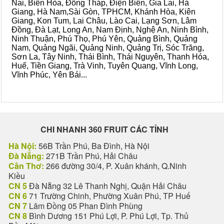
Nai, Biên Hòa, Đồng Tháp, Điện Biên, Gia Lai, Hà
Giang, Hà Nam,Sài Gòn, TPHCM, Khánh Hòa, Kiên
Giang, Kon Tum, Lai Châu, Lào Cai, Lạng Sơn, Lâm
Đồng, Đà Lạt, Long An, Nam Định, Nghệ An, Ninh Bình,
Ninh Thuận, Phú Thọ, Phú Yên, Quảng Bình, Quảng
Nam, Quảng Ngãi, Quảng Ninh, Quảng Trị, Sóc Trăng,
Sơn La, Tây Ninh, Thái Bình, Thái Nguyên, Thanh Hóa,
Huế, Tiền Giang, Trà Vinh, Tuyên Quang, Vĩnh Long,
Vĩnh Phúc, Yên Bái...
CHI NHANH 360 FRUIT CÁC TỈNH
Hà Nội:
56B Trần Phú, Ba Đình, Hà Nội
Đà Nẵng:
271B Trần Phú, Hải Châu
Cần Thơ:
266 đường 30/4, P. Xuân khánh, Q.Ninh
Kiều
CN 5
Đà Nẵng 32 Lê Thanh Nghị, Quận Hải Châu
CN 6
71 Trường Chinh, Phường Xuân Phú, TP Huế
CN 7
Lâm Đồng 05 Phan Đình Phùng
CN 8
Bình Dương 151 Phú Lợi, P. Phú Lợi, Tp. Thủ