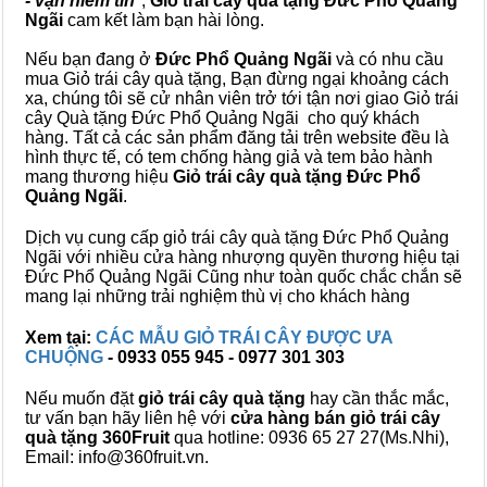
- vạn niềm tin
",
Giỏ trái cây
quà tặng
Đức Phổ Quảng
Ngãi
cam kết làm bạn hài lòng.
Nếu bạn đang ở
Đức Phổ Quảng Ngãi
và có nhu cầu
mua Giỏ trái cây quà tặng, Bạn đừng ngại khoảng cách
xa, chúng tôi sẽ cử nhân viên trở tới tận nơi giao Giỏ trái
cây Quà tặng Đức Phổ Quảng Ngãi cho quý khách
hàng. Tất cả các sản phẩm đăng tải trên website đều là
hình thực tế, có tem chống hàng giả và tem bảo hành
mang thương hiệu
Giỏ trái cây quà tặng Đức Phổ
Quảng Ngãi
.
Dịch vụ cung cấp giỏ trái cây quà tặng Đức Phổ Quảng
Ngãi với nhiều cửa hàng nhượng quyền thương hiệu tại
Đức Phổ Quảng Ngãi Cũng như toàn quốc chắc chắn sẽ
mang lại những trải nghiệm thù vị cho khách hàng
Xem tại:
CÁC MẪU GIỎ TRÁI CÂY ĐƯỢC ƯA
CHUỘNG
- 0933 055 945 - 0977 301 303
Nếu muốn đặt
giỏ trái cây quà tặng
hay cần thắc mắc,
tư vấn bạn hãy liên hệ với
cửa hàng bán
giỏ trái cây
quà tặng
360Fruit
qua hotline: 0936 65 27 27(Ms.Nhi),
Email: info@360fruit.vn.