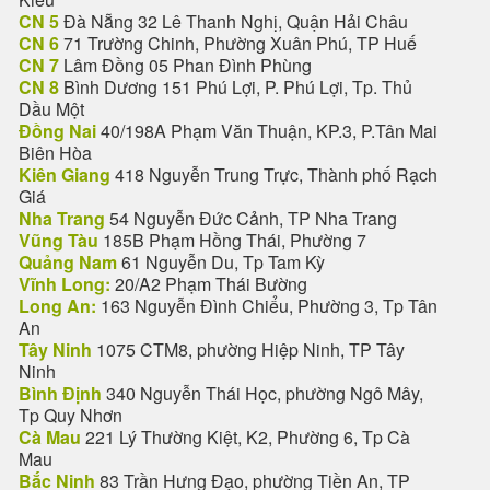
CN 5
Đà Nẵng 32 Lê Thanh Nghị, Quận Hải Châu
CN 6
71 Trường Chinh, Phường Xuân Phú, TP Huế
CN 7
Lâm Đồng 05 Phan Đình Phùng
CN 8
Bình Dương 151 Phú Lợi, P. Phú Lợi, Tp. Thủ
Dầu Một
Đồng Nai
40/198A Phạm Văn Thuận, KP.3, P.Tân Mai
Biên Hòa
Kiên Giang
418 Nguyễn Trung Trực, Thành phố Rạch
Giá
Nha Trang
54 Nguyễn Đức Cảnh, TP Nha Trang
Vũng Tàu
185B Phạm Hồng Thái, Phường 7
Quảng Nam
61 Nguyễn Du, Tp Tam Kỳ
Vĩnh Long:
20/A2 Phạm Thái Bường
Long An:
163 Nguyễn Đình Chiểu, Phường 3, Tp Tân
An
Tây Ninh
1075 CTM8, phường Hiệp Ninh, TP Tây
Ninh
Bình Định
340 Nguyễn Thái Học, phường Ngô Mây,
Tp Quy Nhơn
Cà Mau
221 Lý Thường Kiệt, K2, Phường 6, Tp Cà
Mau
Bắc Ninh
83 Trần Hưng Đạo, phường Tiền An, TP