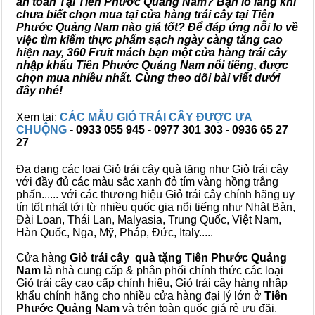
an toàn Tại Tiên Phước Quảng Nam? Bạn lo lắng khi
chưa biết chọn mua tại cửa hàng trái cây tại Tiên
Phước Quảng Nam nào giá tốt? Để đáp ứng nỗi lo về
việc tìm kiếm thực phẩm sạch ngày càng tăng cao
hiện nay, 360 Fruit mách bạn một cửa hàng trái cây
nhập khẩu Tiên Phước Quảng Nam nổi tiếng, được
chọn mua nhiều nhất. Cùng theo dõi bài viết dưới
đây nhé!
Xem tại:
CÁC MẪU GIỎ TRÁI CÂY ĐƯỢC ƯA
CHUỘNG
- 0933 055 945 - 0977 301 303 - 0936 65 27
27
Đa dạng các loại Giỏ trái cây quà tặng như Giỏ trái cây
với đầy đủ các màu sắc xanh đỏ tím vàng hồng trắng
phấn...... với các thương hiệu Giỏ trái cây chính hãng uy
tín tốt nhất tới từ nhiều quốc gia nổi tiếng như Nhật Bản,
Đài Loan, Thái Lan, Malyasia, Trung Quốc, Việt Nam,
Hàn Quốc, Nga, Mỹ, Pháp, Đức, Italy.....
Cửa hàng
Giỏ trái cây quà tặng Tiên Phước Quảng
Nam
là nhà cung cấp & phân phối chính thức các loại
Giỏ trái cây cao cấp chính hiệu, Giỏ trái cây hàng nhập
khẩu chính hãng cho nhiều cửa hàng đại lý lớn ở
Tiên
Phước Quảng Nam
và trên toàn quốc giá rẻ ưu đãi.