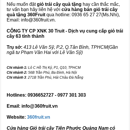
Nếu muốn đặt
giỏ trái cây quà tặng
hay cần thắc mắc,
tư vấn bạn hãy liên hệ với
cửa hàng bán
giỏ trái cây
quà tặng
360Fruit
qua hotline: 0936 65 27 27(Ms.Nhi),
Email: info@360fruit.vn.
CÔNG TY CP XNK 30 Truit - Dịch vụ cung cấp giỏ trái
cây 63 tỉnh thành
Trụ sở:
413 Lê Văn Sỹ, P.2, Q.Tân Bình, TPHCM(Gần
ngã tư Phạm Văn Hai với Lê Văn Sỹ)
Chi nhánh 1:
Lô C Hồ Thị Kỷ, P1, Q10, TPHCM
Chi nhánh 2:
56B Trần Phú, Ba Đình, Hà Nội
Chi nhánh 3
: 271B Trần Phú, Hải Châu Đà Nẵng
Hotlines: 0936652727 - 0977 301 303
Email: info@360fruit.vn
Website:
360fruit.vn
Cửa hàng Giỏ trái cây Tiên Phước Quảng Nam có