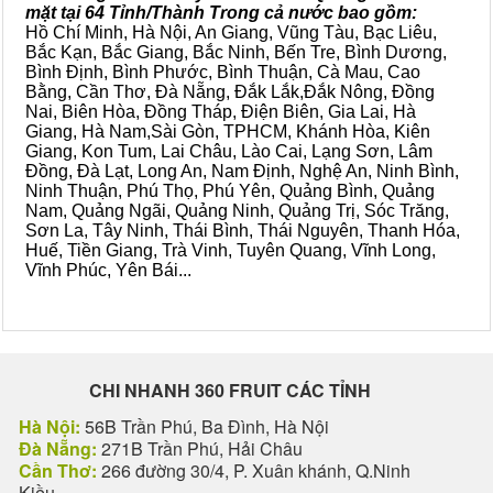
mặt tại 64 Tỉnh/Thành Trong cả nước bao gồm:
Hồ Chí Minh, Hà Nội, An Giang, Vũng Tàu, Bạc Liêu,
Bắc Kạn, Bắc Giang, Bắc Ninh, Bến Tre, Bình Dương,
Bình Định, Bình Phước, Bình Thuận, Cà Mau, Cao
Bằng, Cần Thơ, Đà Nẵng, Đắk Lắk,Đắk Nông, Đồng
Nai, Biên Hòa, Đồng Tháp, Điện Biên, Gia Lai, Hà
Giang, Hà Nam,Sài Gòn, TPHCM, Khánh Hòa, Kiên
Giang, Kon Tum, Lai Châu, Lào Cai, Lạng Sơn, Lâm
Đồng, Đà Lạt, Long An, Nam Định, Nghệ An, Ninh Bình,
Ninh Thuận, Phú Thọ, Phú Yên, Quảng Bình, Quảng
Nam, Quảng Ngãi, Quảng Ninh, Quảng Trị, Sóc Trăng,
Sơn La, Tây Ninh, Thái Bình, Thái Nguyên, Thanh Hóa,
Huế, Tiền Giang, Trà Vinh, Tuyên Quang, Vĩnh Long,
Vĩnh Phúc, Yên Bái...
CHI NHANH 360 FRUIT CÁC TỈNH
Hà Nội:
56B Trần Phú, Ba Đình, Hà Nội
Đà Nẵng:
271B Trần Phú, Hải Châu
Cần Thơ:
266 đường 30/4, P. Xuân khánh, Q.Ninh
Kiều