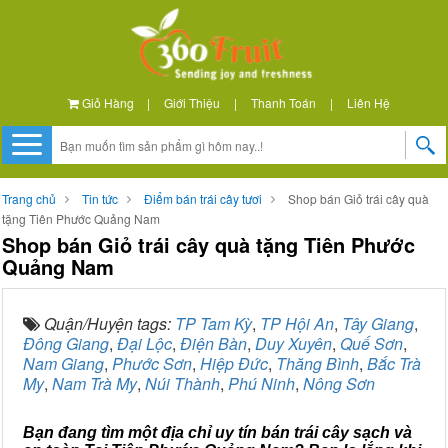
Giỏ Hàng
|
Giới Thiệu
|
Thanh Toán
|
Liên Hệ
Trang chủ
Tin tức
Điểm bán trái cây tươi
Shop bán Giỏ trái cây quà
tặng Tiên Phước Quảng Nam
Shop bán Giỏ trái cây quà tặng Tiên Phước
Quảng Nam
Quận/Huyện tags:
TP Tam Kỳ
,
TP Hội An
,
Tây Giang
,
Đông Giang
,
Đại Lộc
,
Điện Bàn
,
Duy Xuyên
,
Quế Sơn
,
Nam Giang
,
Phước Sơn
,
Hiệp Đức
,
Thăng Bình
,
Bắc Trà
My
,
Nam Trà My
,
Núi Thành
,
Phú Ninh
,
Nông Sơn
Bạn đang tìm một địa chỉ uy tín bán trái cây sạch và