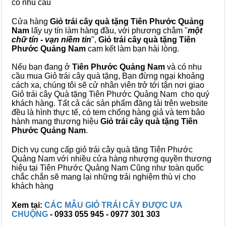
có nhu cầu
Cửa hàng
Giỏ trái cây quà tặng Tiên Phước Quảng
Nam
lấy uy tín làm hàng đầu, với phương châm "
một
chữ tín - vạn niềm tin
",
Giỏ trái cây
quà tặng
Tiên
Phước Quảng Nam
cam kết làm bạn hài lòng.
Nếu bạn đang ở
Tiên Phước Quảng Nam
và có nhu
cầu mua Giỏ trái cây quà tặng, Bạn đừng ngại khoảng
cách xa, chúng tôi sẽ cử nhân viên trở tới tận nơi giao
Giỏ trái cây Quà tặng Tiên Phước Quảng Nam cho quý
khách hàng. Tất cả các sản phẩm đăng tải trên website
đều là hình thực tế, có tem chống hàng giả và tem bảo
hành mang thương hiệu
Giỏ trái cây quà tặng Tiên
Phước Quảng Nam
.
Dịch vụ cung cấp giỏ trái cây quà tặng Tiên Phước
Quảng Nam với nhiều cửa hàng nhượng quyền thương
hiệu tại Tiên Phước Quảng Nam Cũng như toàn quốc
chắc chắn sẽ mang lại những trải nghiệm thù vị cho
khách hàng
Xem tại:
CÁC MẪU GIỎ TRÁI CÂY ĐƯỢC ƯA
CHUỘNG
- 0933 055 945 - 0977 301 303