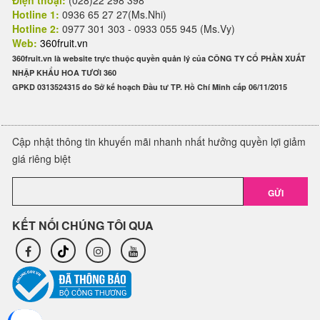
Điện thoại:
(028)22 298 398
Hotline 1:
0936 65 27 27(Ms.Nhi)
Hotline 2:
0977 301 303 - 0933 055 945 (Ms.Vy)
Web:
360fruit.vn
360fruit.vn là website trực thuộc quyền quản lý của CÔNG TY CỔ PHẦN XUẤT
NHẬP KHẨU HOA TƯƠI 360
GPKD 0313524315 do Sở kế hoạch Đầu tư TP. Hồ Chí Minh cấp 06/11/2015
Cập nhật thông tin khuyến mãi nhanh nhất hưởng quyền lợi giảm
giá riêng biệt
GỬI
KẾT NỐI CHÚNG TÔI QUA