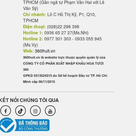
TPHCM (Gần ngã tư Phạm Văn Hai với Lê
Văn Sỹ)
Chi nhánh:
Lô C Hồ Thị Kỷ, P1, Q10,
TPHCM
Điện thoại:
(028)22 298 398
Hotline 1:
0936 65 27 27(Ms.Nhi)
Hotline 2:
0977 301 303 - 0933 055 945
(Ms.Vy)
Web:
360fruit.vn
360fruit.vn là website trực thuộc quyền quản lý của
CÔNG TY CỔ PHẦN XUẤT NHẬP KHẨU HOA TƯƠI
360
GPKD 0313524315 do Sở kế hoạch Đầu tư TP. Hồ Chí
Minh cấp 06/11/2015
KẾT NỐI CHÚNG TÔI QUA