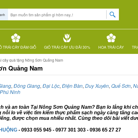
anh
Ỏ TRÁI CÂY ĐÁM GIỖ
GIỎ TRÁI CÂY ƯU ĐÃI 30%
HOA TRÁI CÂY
TRÁ
rái cây quà tặng Nông Sơn Quảng Nam
 Sơn Quảng Nam
Giang
,
Đông Giang
,
Đại Lộc
,
Điện Bàn
,
Duy Xuyên
,
Quế Sơn
,
N
Phú Ninh
ạch và an toàn Tại Nông Sơn Quảng Nam? Bạn lo lắng khi chư
ỗi lo về việc tìm kiếm thực phẩm sạch ngày càng tăng cao
ếng, được chọn mua nhiều nhất. Cùng theo dõi bài viết dư
CHUỘNG
- 0933 055 945 - 0977 301 303 - 0936 65 27 27