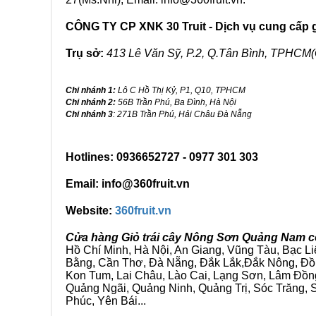
CÔNG TY CP XNK 30 Truit - Dịch vụ cung cấp gi
Trụ sở:
413 Lê Văn Sỹ, P.2, Q.Tân Bình, TPHCM(
Chi nhánh 1:
Lô C Hồ Thị Kỷ, P1, Q10, TPHCM
Chi nhánh 2:
56B Trần Phú, Ba Đình, Hà Nội
Chi nhánh 3
: 271B Trần Phú, Hải Châu Đà Nẵng
Hotlines: 0936652727 - 0977 301 303
Email: info@360fruit.vn
Website:
360fruit.vn
Cửa hàng Giỏ trái cây Nông Sơn Quảng Nam có
Hồ Chí Minh, Hà Nội, An Giang, Vũng Tàu, Bạc L
Bằng, Cần Thơ, Đà Nẵng, Đắk Lắk,Đắk Nông, Đồn
Kon Tum, Lai Châu, Lào Cai, Lạng Sơn, Lâm Đồn
Quảng Ngãi, Quảng Ninh, Quảng Trị, Sóc Trăng, S
Phúc, Yên Bái...