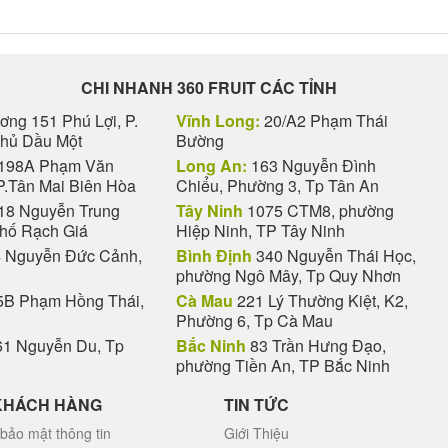
CHI NHANH 360 FRUIT CÁC TỈNH
ng 151 Phú Lợi, P.
Vĩnh Long:
20/A2 Phạm Thái
Thủ Dầu Một
Bường
198A Phạm Văn
Long An:
163 Nguyễn Đình
P.Tân Mai Biên Hòa
Chiểu, Phường 3, Tp Tân An
18 Nguyễn Trung
Tây Ninh
1075 CTM8, phường
phố Rạch Giá
Hiệp Ninh, TP Tây Ninh
 Nguyễn Đức Cảnh,
Bình Định
340 Nguyễn Thái Học,
phường Ngô Mây, Tp Quy Nhơn
B Phạm Hồng Thái,
Cà Mau
221 Lý Thường Kiệt, K2,
Phường 6, Tp Cà Mau
1 Nguyễn Du, Tp
Bắc Ninh
83 Trần Hưng Đạo,
phường Tiền An, TP Bắc Ninh
KHÁCH HÀNG
TIN TỨC
bảo mật thông tin
Giới Thiệu