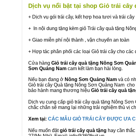
Dịch vụ nổi bật tại shop Giỏ trái c
+ Dịch vụ gói trái cây, kết hợp hoa tươi và trái c
+ In nội dung tặng kèm giỏ Trái cây quà tặng N
+ Giao miễn phí nội thành , vận chuyển an toàn
+ Hợp tác phân phối các loại Giỏ trái cây cho các 
Cửa hàng
Giỏ trái cây quà tặng Nông Sơn Qu
Sơn Quảng Nam
cam kết làm bạn hài lòng.
Nếu bạn đang ở
Nông Sơn Quảng Nam
và có nh
Giỏ trái cây Quà tặng Nông Sơn Quảng Nam cho qu
bảo hành mang thương hiệu
Giỏ trái cây quà 
Dịch vụ cung cấp giỏ trái cây quà tặng Nông S
chắc chắn sẽ mang lại những trải nghiệm thù vị 
Xem tại:
CÁC MẪU GIỎ TRÁI CÂY ĐƯỢC ƯA
Nếu muốn đặt
giỏ trái cây quà tặng
hay cần thắc 
27(Ms.Nhi), Email: info@360fruit.vn.