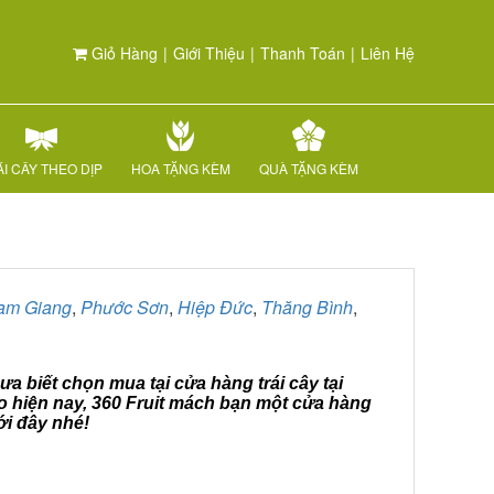
Giỏ Hàng
|
Giới Thiệu
|
Thanh Toán
|
Liên Hệ
I CÂY THEO DỊP
HOA TẶNG KÈM
QUÀ TẶNG KÈM
am Giang
,
Phước Sơn
,
Hiệp Đức
,
Thăng Bình
,
a biết chọn mua tại cửa hàng trái cây tại
 hiện nay, 360 Fruit mách bạn một cửa hàng
ới đây nhé!