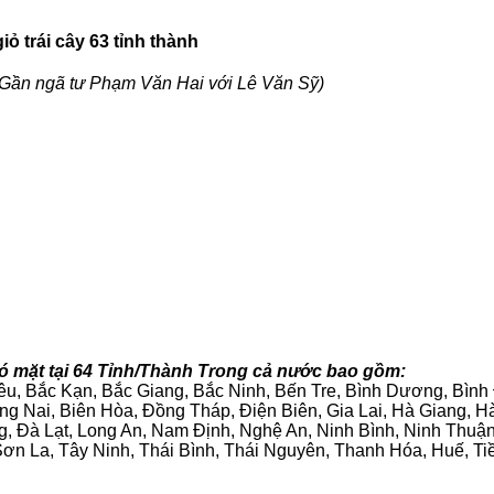
ỏ trái cây 63 tỉnh thành
Gần ngã tư Phạm Văn Hai với Lê Văn Sỹ)
 mặt tại 64 Tỉnh/Thành Trong cả nước bao gồm:
iêu, Bắc Kạn, Bắc Giang, Bắc Ninh, Bến Tre, Bình Dương, Bìn
g Nai, Biên Hòa, Đồng Tháp, Điện Biên, Gia Lai, Hà Giang,
g, Đà Lạt, Long An, Nam Định, Nghệ An, Ninh Bình, Ninh Thuậ
ơn La, Tây Ninh, Thái Bình, Thái Nguyên, Thanh Hóa, Huế, Ti