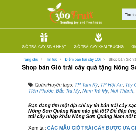
Tìm nh
GIỎ TRÁI CÂY SINH NHẬT
GIỎ TRÁI CÂY KHAI TRƯƠNG
GI
Trang chủ
Tin tức
Điểm bán trái cây tươi
Shop bán Giỏ t
Shop bán Giỏ trái cây quà tặng Nông
Quận/Huyện tags:
TP Tam Kỳ
,
TP Hội An
,
Tây 
Tiên Phước
,
Bắc Trà My
,
Nam Trà My
,
Núi Thành
,
Bạn đang tìm một địa chỉ uy tín bán trái cây s
Nông Sơn Quảng Nam nào giá tốt? Để đáp ứng n
trái cây nhập khẩu Nông Sơn Quảng Nam nổi ti
Xem tại:
CÁC MẪU GIỎ TRÁI CÂY ĐƯỢC ƯA 