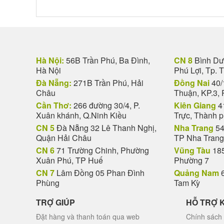
Hà Nội:
56B Trần Phú, Ba Đình,
CN 8
Bình Dươ
Hà Nội
Phú Lợi, Tp. 
Đà Nẵng:
271B Trần Phú, Hải
Đồng Nai
40/
Châu
Thuận, KP.3, 
Cần Thơ:
266 đường 30/4, P.
Kiên Giang
4
Xuân khánh, Q.Ninh Kiều
Trực, Thành 
CN 5
Đà Nẵng 32 Lê Thanh Nghị,
Nha Trang
54
Quận Hải Châu
TP Nha Trang
CN 6
71 Trường Chinh, Phường
Vũng Tàu
185
Xuân Phú, TP Huế
Phường 7
CN 7
Lâm Đồng 05 Phan Đình
Quảng Nam
6
Phùng
Tam Kỳ
TRỢ GIÚP
HỖ TRỢ 
Đặt hàng và thanh toán qua web
Chính sách 