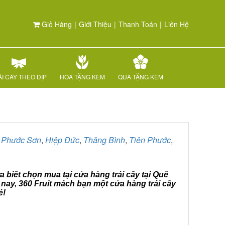
Giỏ Hàng
|
Giới Thiệu
|
Thanh Toán
|
Liên Hệ
I CÂY THEO DỊP
HOA TẶNG KÈM
QUÀ TẶNG KÈM
,
Phước Sơn
,
Hiệp Đức
,
Thăng Bình
,
Tiên Phước
,
 biết chọn mua tại cửa hàng trái cây tại Quế
nay, 360 Fruit mách bạn một cửa hàng trái cây
é!