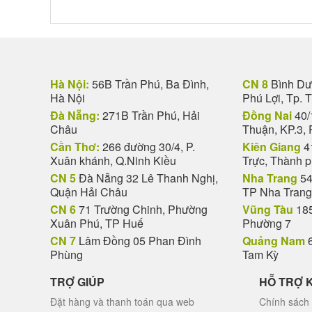
Hà Nội:
56B Trần Phú, Ba Đình,
CN 8
Bình Dươ
Hà Nội
Phú Lợi, Tp. 
Đà Nẵng:
271B Trần Phú, Hải
Đồng Nai
40/
Châu
Thuận, KP.3, 
Cần Thơ:
266 đường 30/4, P.
Kiên Giang
4
Xuân khánh, Q.Ninh Kiều
Trực, Thành 
CN 5
Đà Nẵng 32 Lê Thanh Nghị,
Nha Trang
54
Quận Hải Châu
TP Nha Trang
CN 6
71 Trường Chinh, Phường
Vũng Tàu
185
Xuân Phú, TP Huế
Phường 7
CN 7
Lâm Đồng 05 Phan Đình
Quảng Nam
6
Phùng
Tam Kỳ
TRỢ GIÚP
HỖ TRỢ 
Đặt hàng và thanh toán qua web
Chính sách 