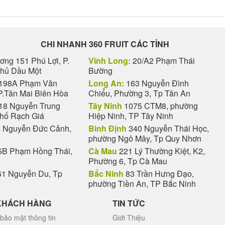
CHI NHANH 360 FRUIT CÁC TỈNH
ng 151 Phú Lợi, P.
Vĩnh Long:
20/A2 Phạm Thái
Thủ Dầu Một
Bường
198A Phạm Văn
Long An:
163 Nguyễn Đình
P.Tân Mai Biên Hòa
Chiểu, Phường 3, Tp Tân An
18 Nguyễn Trung
Tây Ninh
1075 CTM8, phường
phố Rạch Giá
Hiệp Ninh, TP Tây Ninh
 Nguyễn Đức Cảnh,
Bình Định
340 Nguyễn Thái Học,
phường Ngô Mây, Tp Quy Nhơn
B Phạm Hồng Thái,
Cà Mau
221 Lý Thường Kiệt, K2,
Phường 6, Tp Cà Mau
1 Nguyễn Du, Tp
Bắc Ninh
83 Trần Hưng Đạo,
phường Tiền An, TP Bắc Ninh
KHÁCH HÀNG
TIN TỨC
bảo mật thông tin
Giới Thiệu