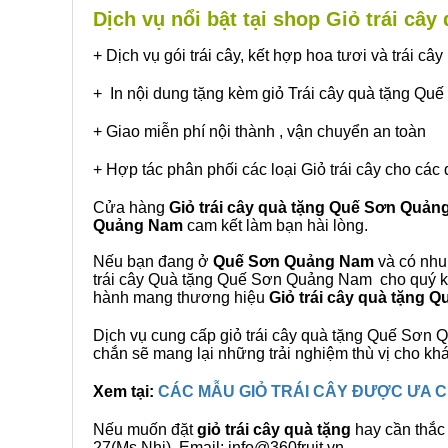
Dịch vụ nổi bật tại shop Giỏ trái c
+ Dịch vụ gói trái cây, kết hợp hoa tươi và trái c
+ In nội dung tặng kèm giỏ Trái cây quà tặng Q
+ Giao miễn phí nội thành , vận chuyển an toàn
+ Hợp tác phân phối các loại Giỏ trái cây cho các 
Cửa hàng
Giỏ trái cây quà tặng Quế Sơn Quả
Quảng Nam
cam kết làm bạn hài lòng.
Nếu bạn đang ở
Quế Sơn Quảng Nam
và có nhu 
trái cây Quà tặng Quế Sơn Quảng Nam cho quý khá
hành mang thương hiệu
Giỏ trái cây quà tặng
Dịch vụ cung cấp giỏ trái cây quà tặng Quế Sơ
chắn sẽ mang lại những trải nghiệm thù vị cho kh
Xem tại:
CÁC MẪU GIỎ TRÁI CÂY ĐƯỢC ƯA
Nếu muốn đặt
giỏ trái cây quà tặng
hay cần thắc 
27(Ms.Nhi), Email: info@360fruit.vn.