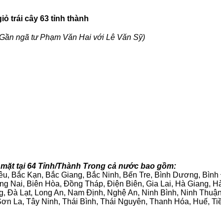
ỏ trái cây 63 tỉnh thành
Gần ngã tư Phạm Văn Hai với Lê Văn Sỹ)
mặt tại 64 Tỉnh/Thành Trong cả nước bao gồm:
iêu, Bắc Kạn, Bắc Giang, Bắc Ninh, Bến Tre, Bình Dương, Bìn
g Nai, Biên Hòa, Đồng Tháp, Điện Biên, Gia Lai, Hà Giang,
g, Đà Lạt, Long An, Nam Định, Nghệ An, Ninh Bình, Ninh Thuậ
ơn La, Tây Ninh, Thái Bình, Thái Nguyên, Thanh Hóa, Huế, Ti