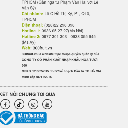
TPHCM (Gần ngã tư Phạm Văn Hai với Lê
Văn Sỹ)
Chi nhánh:
Lô C Hồ Thị Kỷ, P1, Q10,
TPHCM
Điện thoại:
(028)22 298 398
Hotline 1:
0936 65 27 27(Ms.Nhi)
Hotline 2:
0977 301 303 - 0933 055 945
(Ms.Vy)
Web:
360fruit.vn
360fruit.vn là website trực thuộc quyền quản lý của
CÔNG TY CỔ PHẦN XUẤT NHẬP KHẨU HOA TƯƠI
360
GPKD 0313524315 do Sở kế hoạch Đầu tư TP. Hồ Chí
Minh cấp 06/11/2015
KẾT NỐI CHÚNG TÔI QUA