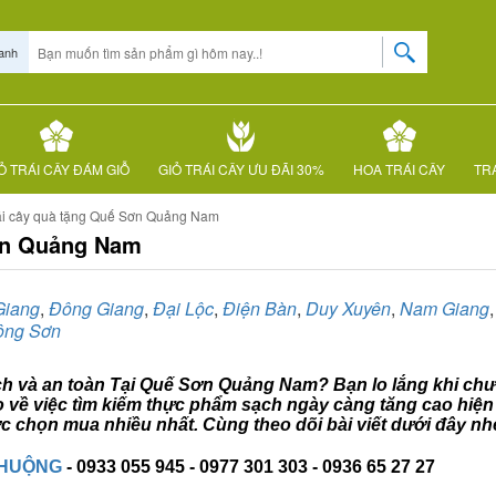
anh
Ỏ TRÁI CÂY ĐÁM GIỖ
GIỎ TRÁI CÂY ƯU ĐÃI 30%
HOA TRÁI CÂY
TRÁ
ái cây quà tặng Quế Sơn Quảng Nam
Sơn Quảng Nam
Giang
,
Đông Giang
,
Đại Lộc
,
Điện Bàn
,
Duy Xuyên
,
Nam Giang
ông Sơn
ạch và an toàn Tại Quế Sơn Quảng Nam? Bạn lo lắng khi chưa
 về việc tìm kiếm thực phẩm sạch ngày càng tăng cao hiện 
chọn mua nhiều nhất. Cùng theo dõi bài viết dưới đây nh
CHUỘNG
- 0933 055 945 - 0977 301 303 - 0936 65 27 27