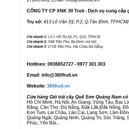
CÔNG TY CP XNK 30 Truit - Dịch vụ cung cấp gi
Trụ sở:
413 Lê Văn Sỹ, P.2, Q.Tân Bình, TPHCM(
Chi nhánh 1:
Lô C Hồ Thị Kỷ, P1, Q10, TPHCM
Chi nhánh 2:
56B Trần Phú, Ba Đình, Hà Nội
Chi nhánh 3
: 271B Trần Phú, Hải Châu Đà Nẵng
Hotlines: 0936652727 - 0977 301 303
Email: info@360fruit.vn
Website:
360fruit.vn
Cửa hàng Giỏ trái cây Quế Sơn Quảng Nam có 
Hồ Chí Minh, Hà Nội, An Giang, Vũng Tàu, Bạc L
Bằng, Cần Thơ, Đà Nẵng, Đắk Lắk,Đắk Nông, Đồn
Kon Tum, Lai Châu, Lào Cai, Lạng Sơn, Lâm Đồn
Quảng Ngãi, Quảng Ninh, Quảng Trị, Sóc Trăng, S
Phúc, Yên Bái...