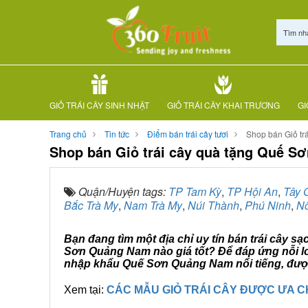
Tìm nh
GIỎ TRÁI CÂY SINH NHẬT
GIỎ TRÁI CÂY KHAI TRƯƠNG
GI
Trang chủ
Tin tức
Điểm bán trái cây tươi
Shop bán Giỏ tr
Shop bán Giỏ trái cây quà tặng Quế 
Quận/Huyện tags:
TP Tam Kỳ
,
TP Hội An
,
Tây 
Bắc Trà My
,
Nam Trà My
,
Núi Thành
,
Phú Ninh
,
N
Bạn đang tìm một địa chỉ uy tín bán trái cây s
Sơn Quảng Nam nào giá tốt? Để đáp ứng nỗi lo
nhập khẩu Quế Sơn Quảng Nam nổi tiếng, được 
Xem tại:
CÁC MẪU GIỎ TRÁI CÂY ĐƯỢC ƯA 