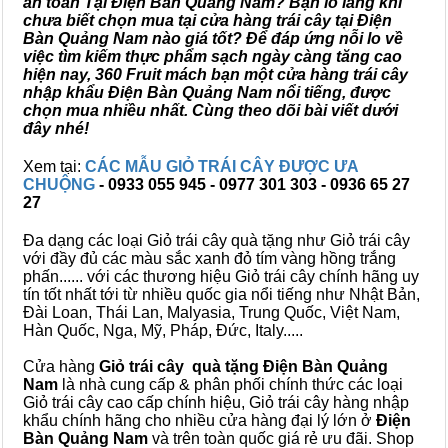
an toàn Tại Điện Bàn Quảng Nam? Bạn lo lắng khi
chưa biết chọn mua tại cửa hàng trái cây tại Điện
Bàn Quảng Nam nào giá tốt? Để đáp ứng nỗi lo về
việc tìm kiếm thực phẩm sạch ngày càng tăng cao
hiện nay, 360 Fruit mách bạn một cửa hàng trái cây
nhập khẩu Điện Bàn Quảng Nam nổi tiếng, được
chọn mua nhiều nhất. Cùng theo dõi bài viết dưới
đây nhé!
Xem tại:
CÁC MẪU GIỎ TRÁI CÂY ĐƯỢC ƯA
CHUỘNG
- 0933 055 945 - 0977 301 303 - 0936 65 27
27
Đa dạng các loại Giỏ trái cây quà tặng như Giỏ trái cây
với đầy đủ các màu sắc xanh đỏ tím vàng hồng trắng
phấn...... với các thương hiệu Giỏ trái cây chính hãng uy
tín tốt nhất tới từ nhiều quốc gia nổi tiếng như Nhật Bản,
Đài Loan, Thái Lan, Malyasia, Trung Quốc, Việt Nam,
Hàn Quốc, Nga, Mỹ, Pháp, Đức, Italy.....
Cửa hàng
Giỏ trái cây quà tặng Điện Bàn Quảng
Nam
là nhà cung cấp & phân phối chính thức các loại
Giỏ trái cây cao cấp chính hiệu, Giỏ trái cây hàng nhập
khẩu chính hãng cho nhiều cửa hàng đại lý lớn ở
Điện
Bàn Quảng Nam
và trên toàn quốc giá rẻ ưu đãi. Shop