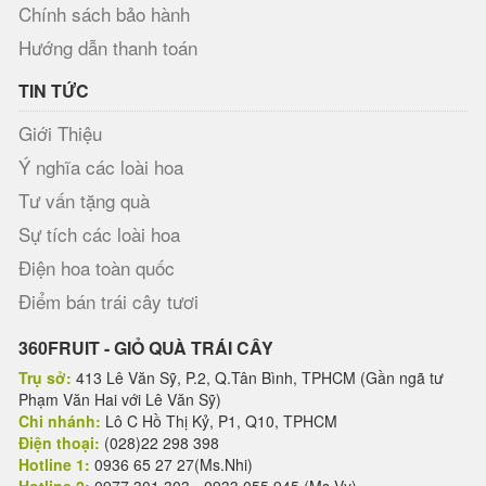
Chính sách bảo hành
Hướng dẫn thanh toán
TIN TỨC
Giới Thiệu
Ý nghĩa các loài hoa
Tư vấn tặng quà
Sự tích các loài hoa
Điện hoa toàn quốc
Điểm bán trái cây tươi
360FRUIT - GIỎ QUÀ TRÁI CÂY
Trụ sở:
413 Lê Văn Sỹ, P.2, Q.Tân Bình, TPHCM (Gần ngã tư
Phạm Văn Hai với Lê Văn Sỹ)
Chi nhánh:
Lô C Hồ Thị Kỷ, P1, Q10, TPHCM
Điện thoại:
(028)22 298 398
Hotline 1:
0936 65 27 27(Ms.Nhi)