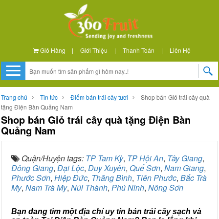
Giỏ Hàng
|
Giới Thiệu
|
Thanh Toán
|
Liên Hệ
Trang chủ
Tin tức
Điểm bán trái cây tươi
Shop bán Giỏ trái cây quà
tặng Điện Bàn Quảng Nam
Shop bán Giỏ trái cây quà tặng Điện Bàn
Quảng Nam
Quận/Huyện tags:
TP Tam Kỳ
,
TP Hội An
,
Tây Giang
,
Đông Giang
,
Đại Lộc
,
Duy Xuyên
,
Quế Sơn
,
Nam Giang
,
Phước Sơn
,
Hiệp Đức
,
Thăng Bình
,
Tiên Phước
,
Bắc Trà
My
,
Nam Trà My
,
Núi Thành
,
Phú Ninh
,
Nông Sơn
Bạn đang tìm một địa chỉ uy tín bán trái cây sạch và