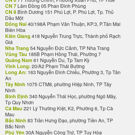
CN 7
Lâm Đồng 05 Phan Đình Phùng
CN 8
Bình Dương 151 Phú Lợi, P. Phú Lợi, Tp. Thủ
Dầu Một
Đồng Nai
40/198A Phạm Văn Thuận, KP.3, P.Tân Mai
Biên Hòa
Kiên Giang
418 Nguyễn Trung Trực, Thành phố Rạch
Giá
Nha Trang
54 Nguyễn Đức Cảnh, TP Nha Trang
Vũng Tàu
185B Phạm Hồng Thái, Phường 7
Quảng Nam
61 Nguyễn Du, Tp Tam Kỳ
Vĩnh Long:
20/A2 Phạm Thái Bường
Long An:
163 Nguyễn Đình Chiểu, Phường 3, Tp Tân
An
Tây Ninh
1075 CTM8, phường Hiệp Ninh, TP Tây
Ninh
Bình Định
340 Nguyễn Thái Học, phường Ngô Mây,
Tp Quy Nhơn
Cà Mau
221 Lý Thường Kiệt, K2, Phường 6, Tp Cà
Mau
Bắc Ninh
83 Trần Hưng Đạo, phường Tiền An, TP
Bắc Ninh
Phú Yên
30A Nguyễn Công Trứ, TP Tuy Hòa