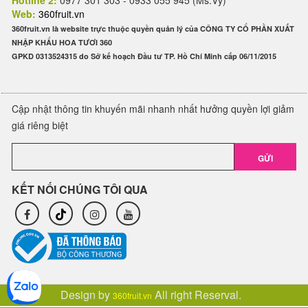
Hotline 2:
0977 301 303 - 0933 055 945 (Ms.Vy)
Web:
360fruit.vn
360fruit.vn là website trực thuộc quyền quản lý của CÔNG TY CỔ PHẦN XUẤT
NHẬP KHẨU HOA TƯƠI 360
GPKD 0313524315 do Sở kế hoạch Đầu tư TP. Hồ Chí Minh cấp 06/11/2015
Cập nhật thông tin khuyến mãi nhanh nhất hưởng quyền lợi giảm
giá riêng biệt
GỬI
KẾT NỐI CHÚNG TÔI QUA
Design by
All right Reserval.
360fruit.vn