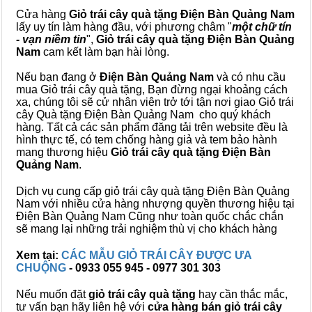
Cửa hàng
Giỏ trái cây quà tặng Điện Bàn Quảng Nam
lấy uy tín làm hàng đầu, với phương châm "
một chữ tín
- vạn niềm tin
",
Giỏ trái cây
quà tặng
Điện Bàn Quảng
Nam
cam kết làm bạn hài lòng.
Nếu bạn đang ở
Điện Bàn Quảng Nam
và có nhu cầu
mua Giỏ trái cây quà tặng, Bạn đừng ngại khoảng cách
xa, chúng tôi sẽ cử nhân viên trở tới tận nơi giao Giỏ trái
cây Quà tặng Điện Bàn Quảng Nam cho quý khách
hàng. Tất cả các sản phẩm đăng tải trên website đều là
hình thực tế, có tem chống hàng giả và tem bảo hành
mang thương hiệu
Giỏ trái cây quà tặng Điện Bàn
Quảng Nam
.
Dịch vụ cung cấp giỏ trái cây quà tặng Điện Bàn Quảng
Nam với nhiều cửa hàng nhượng quyền thương hiệu tại
Điện Bàn Quảng Nam Cũng như toàn quốc chắc chắn
sẽ mang lại những trải nghiệm thù vị cho khách hàng
Xem tại:
CÁC MẪU GIỎ TRÁI CÂY ĐƯỢC ƯA
CHUỘNG
- 0933 055 945 - 0977 301 303
Nếu muốn đặt
giỏ trái cây quà tặng
hay cần thắc mắc,
tư vấn bạn hãy liên hệ với
cửa hàng bán
giỏ trái cây