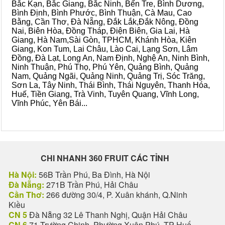
Bắc Kạn, Bắc Giang, Bắc Ninh, Bến Tre, Bình Dương,
Bình Định, Bình Phước, Bình Thuận, Cà Mau, Cao
Bằng, Cần Thơ, Đà Nẵng, Đắk Lắk,Đắk Nông, Đồng
Nai, Biên Hòa, Đồng Tháp, Điện Biên, Gia Lai, Hà
Giang, Hà Nam,Sài Gòn, TPHCM, Khánh Hòa, Kiên
Giang, Kon Tum, Lai Châu, Lào Cai, Lạng Sơn, Lâm
Đồng, Đà Lạt, Long An, Nam Định, Nghệ An, Ninh Bình,
Ninh Thuận, Phú Thọ, Phú Yên, Quảng Bình, Quảng
Nam, Quảng Ngãi, Quảng Ninh, Quảng Trị, Sóc Trăng,
Sơn La, Tây Ninh, Thái Bình, Thái Nguyên, Thanh Hóa,
Huế, Tiền Giang, Trà Vinh, Tuyên Quang, Vĩnh Long,
Vĩnh Phúc, Yên Bái...
CHI NHANH 360 FRUIT CÁC TỈNH
Hà Nội:
56B Trần Phú, Ba Đình, Hà Nội
Đà Nẵng:
271B Trần Phú, Hải Châu
Cần Thơ:
266 đường 30/4, P. Xuân khánh, Q.Ninh
Kiều
CN 5
Đà Nẵng 32 Lê Thanh Nghị, Quận Hải Châu
CN 6
71 Trường Chinh, Phường Xuân Phú, TP Huế