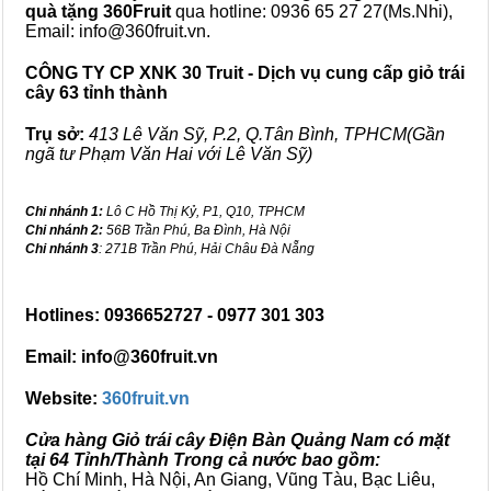
quà tặng
360Fruit
qua hotline: 0936 65 27 27(Ms.Nhi),
Email: info@360fruit.vn.
CÔNG TY CP XNK 30 Truit - Dịch vụ cung cấp giỏ trái
cây 63 tỉnh thành
Trụ sở:
413 Lê Văn Sỹ, P.2, Q.Tân Bình, TPHCM(Gần
ngã tư Phạm Văn Hai với Lê Văn Sỹ)
Chi nhánh 1:
Lô C Hồ Thị Kỷ, P1, Q10, TPHCM
Chi nhánh 2:
56B Trần Phú, Ba Đình, Hà Nội
Chi nhánh 3
: 271B Trần Phú, Hải Châu Đà Nẵng
Hotlines: 0936652727 - 0977 301 303
Email: info@360fruit.vn
Website:
360fruit.vn
Cửa hàng Giỏ trái cây Điện Bàn Quảng Nam có mặt
tại 64 Tỉnh/Thành Trong cả nước bao gồm:
Hồ Chí Minh, Hà Nội, An Giang, Vũng Tàu, Bạc Liêu,