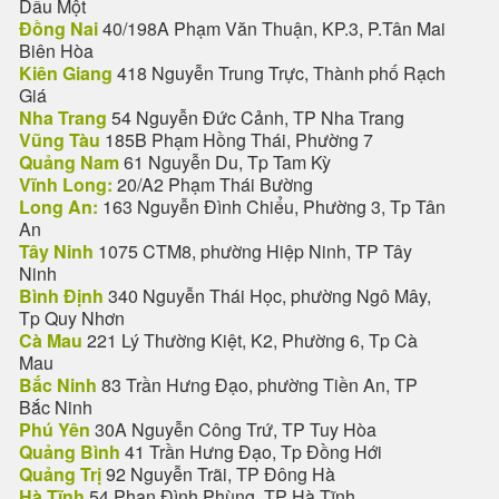
Dầu Một
Đồng Nai
40/198A Phạm Văn Thuận, KP.3, P.Tân Mai
Biên Hòa
Kiên Giang
418 Nguyễn Trung Trực, Thành phố Rạch
Giá
Nha Trang
54 Nguyễn Đức Cảnh, TP Nha Trang
Vũng Tàu
185B Phạm Hồng Thái, Phường 7
Quảng Nam
61 Nguyễn Du, Tp Tam Kỳ
Vĩnh Long:
20/A2 Phạm Thái Bường
Long An:
163 Nguyễn Đình Chiểu, Phường 3, Tp Tân
An
Tây Ninh
1075 CTM8, phường Hiệp Ninh, TP Tây
Ninh
Bình Định
340 Nguyễn Thái Học, phường Ngô Mây,
Tp Quy Nhơn
Cà Mau
221 Lý Thường Kiệt, K2, Phường 6, Tp Cà
Mau
Bắc Ninh
83 Trần Hưng Đạo, phường Tiền An, TP
Bắc Ninh
Phú Yên
30A Nguyễn Công Trứ, TP Tuy Hòa
Quảng Bình
41 Trần Hưng Đạo, Tp Đồng Hới
Quảng Trị
92 Nguyễn Trãi, TP Đông Hà
Hà Tĩnh
54 Phan Đình Phùng, TP Hà Tĩnh