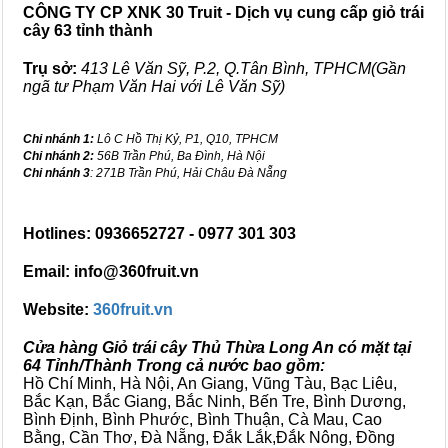
CÔNG TY CP XNK 30 Truit - Dịch vụ cung cấp giỏ trái
cây 63 tỉnh thành
Trụ sở:
413 Lê Văn Sỹ, P.2, Q.Tân Bình, TPHCM(Gần
ngã tư Phạm Văn Hai với Lê Văn Sỹ)
Chi nhánh 1:
Lô C Hồ Thị Kỷ, P1, Q10, TPHCM
Chi nhánh 2:
56B Trần Phú, Ba Đình, Hà Nội
Chi nhánh 3
: 271B Trần Phú, Hải Châu Đà Nẵng
Hotlines: 0936652727 - 0977 301 303
Email: info@360fruit.vn
Website:
360fruit.vn
Cửa hàng Giỏ trái cây Thủ Thừa Long An có mặt tại
64 Tỉnh/Thành Trong cả nước bao gồm:
Hồ Chí Minh, Hà Nội, An Giang, Vũng Tàu, Bạc Liêu,
Bắc Kạn, Bắc Giang, Bắc Ninh, Bến Tre, Bình Dương,
Bình Định, Bình Phước, Bình Thuận, Cà Mau, Cao
Bằng, Cần Thơ, Đà Nẵng, Đắk Lắk,Đắk Nông, Đồng