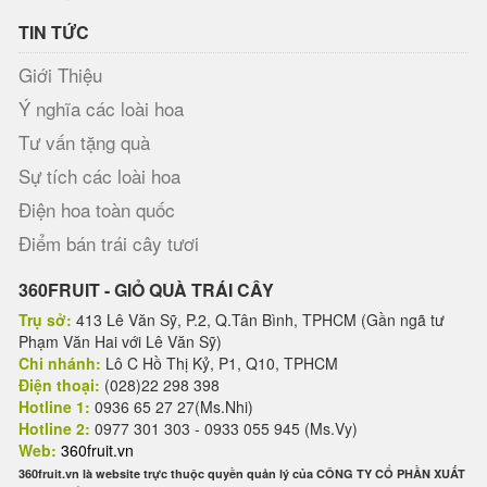
TIN TỨC
Giới Thiệu
Ý nghĩa các loài hoa
Tư vấn tặng quà
Sự tích các loài hoa
Điện hoa toàn quốc
Điểm bán trái cây tươi
360FRUIT - GIỎ QUÀ TRÁI CÂY
Trụ sở:
413 Lê Văn Sỹ, P.2, Q.Tân Bình, TPHCM (Gần ngã tư
Phạm Văn Hai với Lê Văn Sỹ)
Chi nhánh:
Lô C Hồ Thị Kỷ, P1, Q10, TPHCM
Điện thoại:
(028)22 298 398
Hotline 1:
0936 65 27 27(Ms.Nhi)
Hotline 2:
0977 301 303 - 0933 055 945 (Ms.Vy)
Web:
360fruit.vn
360fruit.vn là website trực thuộc quyền quản lý của CÔNG TY CỔ PHẦN XUẤT