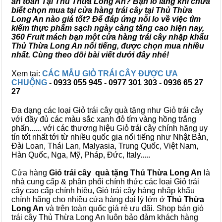
an toàn Tại Thủ Thừa Long An? Bạn lo lắng khi chưa
biết chọn mua tại cửa hàng trái cây tại Thủ Thừa
Long An nào giá tốt? Để đáp ứng nỗi lo về việc tìm
kiếm thực phẩm sạch ngày càng tăng cao hiện nay,
360 Fruit mách bạn một cửa hàng trái cây nhập khẩu
Thủ Thừa Long An nổi tiếng, được chọn mua nhiều
nhất. Cùng theo dõi bài viết dưới đây nhé!
Xem tại:
CÁC MẪU GIỎ TRÁI CÂY ĐƯỢC ƯA
CHUỘNG
- 0933 055 945 - 0977 301 303 - 0936 65 27
27
Đa dạng các loại Giỏ trái cây quà tặng như Giỏ trái cây
với đầy đủ các màu sắc xanh đỏ tím vàng hồng trắng
phấn...... với các thương hiệu Giỏ trái cây chính hãng uy
tín tốt nhất tới từ nhiều quốc gia nổi tiếng như Nhật Bản,
Đài Loan, Thái Lan, Malyasia, Trung Quốc, Việt Nam,
Hàn Quốc, Nga, Mỹ, Pháp, Đức, Italy.....
Cửa hàng
Giỏ trái cây quà tặng Thủ Thừa Long An
là
nhà cung cấp & phân phối chính thức các loại Giỏ trái
cây cao cấp chính hiệu, Giỏ trái cây hàng nhập khẩu
chính hãng cho nhiều cửa hàng đại lý lớn ở
Thủ Thừa
Long An
và trên toàn quốc giá rẻ ưu đãi. Shop bán giỏ
trái cây Thủ Thừa Long An luôn bảo đảm khách hàng