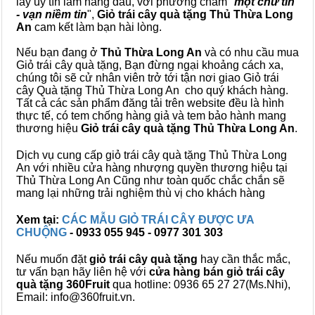
lấy uy tín làm hàng đầu, với phương châm "
một chữ tín
- vạn niềm tin
",
Giỏ trái cây
quà tặng
Thủ Thừa Long
An
cam kết làm bạn hài lòng.
Nếu bạn đang ở
Thủ Thừa Long An
và có nhu cầu mua
Giỏ trái cây quà tặng, Bạn đừng ngại khoảng cách xa,
chúng tôi sẽ cử nhân viên trở tới tận nơi giao Giỏ trái
cây Quà tặng Thủ Thừa Long An cho quý khách hàng.
Tất cả các sản phẩm đăng tải trên website đều là hình
thực tế, có tem chống hàng giả và tem bảo hành mang
thương hiệu
Giỏ trái cây quà tặng Thủ Thừa Long An
.
Dịch vụ cung cấp giỏ trái cây quà tặng Thủ Thừa Long
An với nhiều cửa hàng nhượng quyền thương hiệu tại
Thủ Thừa Long An Cũng như toàn quốc chắc chắn sẽ
mang lại những trải nghiệm thù vị cho khách hàng
Xem tại:
CÁC MẪU GIỎ TRÁI CÂY ĐƯỢC ƯA
CHUỘNG
- 0933 055 945 - 0977 301 303
Nếu muốn đặt
giỏ trái cây quà tặng
hay cần thắc mắc,
tư vấn bạn hãy liên hệ với
cửa hàng bán
giỏ trái cây
quà tặng
360Fruit
qua hotline: 0936 65 27 27(Ms.Nhi),
Email: info@360fruit.vn.