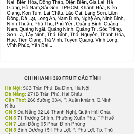
Nai, Biên Hòa, Đồng Tháp, Điện Biên, Gia Lai, Hà
Giang, Hà Nam,Sài Gòn, TPHCM, Khánh Hòa, Kiên
Giang, Kon Tum, Lai Châu, Lào Cai, Lạng Sơn, Lâm
Đồng, Đà Lạt, Long An, Nam Định, Nghệ An, Ninh Bình,
Ninh Thuận, Phú Thọ, Phú Yên, Quảng Bình, Quảng
Nam, Quảng Ngãi, Quảng Ninh, Quảng Trị, Sóc Trăng,
Sơn La, Tây Ninh, Thái Bình, Thái Nguyên, Thanh Hóa,
Huế, Tiền Giang, Trà Vinh, Tuyên Quang, Vĩnh Long,
Vĩnh Phúc, Yên Bái...
CHI NHANH 360 FRUIT CÁC TỈNH
Hà Nội:
56B Trần Phú, Ba Đình, Hà Nội
Đà Nẵng:
271B Trần Phú, Hải Châu
Cần Thơ:
266 đường 30/4, P. Xuân khánh, Q.Ninh
Kiều
CN 5
Đà Nẵng 32 Lê Thanh Nghị, Quận Hải Châu
CN 6
71 Trường Chinh, Phường Xuân Phú, TP Huế
CN 7
Lâm Đồng 05 Phan Đình Phùng
CN 8
Bình Dương 151 Phú Lợi, P. Phú Lợi, Tp. Thủ