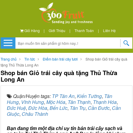
Giỏ Hàng
|
Giới Thiệu
|
Thanh Toán
|
Liên Hệ
Trang chủ
Tin tức
Điểm bán trái cây tươi
Shop bán Giỏ trái cây quà
tặng Thủ Thừa Long An
Shop bán Giỏ trái cây quà tặng Thủ Thừa
Long An
Quận/Huyện tags:
TP Tân An
,
Kiến Tường
,
Tân
Hưng
,
Vĩnh Hưng
,
Mộc Hóa
,
Tân Thạnh
,
Thạnh Hóa
,
Đức Huệ
,
Đức Hòa
,
Bến Lức
,
Tân Trụ
,
Cần Đước
,
Cần
Giuộc
,
Châu Thành
Bạn đang tìm một địa chỉ uy tín bán trái cây sạch và