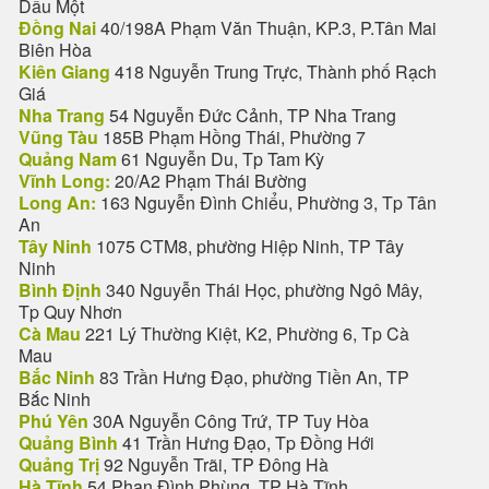
Dầu Một
Đồng Nai
40/198A Phạm Văn Thuận, KP.3, P.Tân Mai
Biên Hòa
Kiên Giang
418 Nguyễn Trung Trực, Thành phố Rạch
Giá
Nha Trang
54 Nguyễn Đức Cảnh, TP Nha Trang
Vũng Tàu
185B Phạm Hồng Thái, Phường 7
Quảng Nam
61 Nguyễn Du, Tp Tam Kỳ
Vĩnh Long:
20/A2 Phạm Thái Bường
Long An:
163 Nguyễn Đình Chiểu, Phường 3, Tp Tân
An
Tây Ninh
1075 CTM8, phường Hiệp Ninh, TP Tây
Ninh
Bình Định
340 Nguyễn Thái Học, phường Ngô Mây,
Tp Quy Nhơn
Cà Mau
221 Lý Thường Kiệt, K2, Phường 6, Tp Cà
Mau
Bắc Ninh
83 Trần Hưng Đạo, phường Tiền An, TP
Bắc Ninh
Phú Yên
30A Nguyễn Công Trứ, TP Tuy Hòa
Quảng Bình
41 Trần Hưng Đạo, Tp Đồng Hới
Quảng Trị
92 Nguyễn Trãi, TP Đông Hà
Hà Tĩnh
54 Phan Đình Phùng, TP Hà Tĩnh