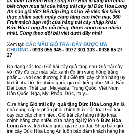
an toàn Tại Đức Hòa Long An? Bạn lo lắng khi chưa
biết chọn mua tại cửa hàng trái cây tại Đức Hòa Long
An nào giá tốt? Để đáp ứng nỗi lo về việc tìm kiếm
thực phẩm sạch ngày càng tăng cao hiện nay, 360
Fruit mách bạn một cửa hàng trái cây nhập khẩu
Đức Hòa Long An nổi tiếng, được chọn mua nhiều
nhất. Cùng theo dõi bài viết dưới đây nhé!
Xem tại:
CÁC MẪU GIỎ TRÁI CÂY ĐƯỢC ƯA
CHUỘNG
- 0933 055 945 - 0977 301 303 - 0936 65 27
27
Đa dạng các loại Giỏ trái cây quà tặng như Giỏ trái cây
với đầy đủ các màu sắc xanh đỏ tím vàng hồng trắng
phấn...... với các thương hiệu Giỏ trái cây chính hãng uy
tín tốt nhất tới từ nhiều quốc gia nổi tiếng như Nhật Bản,
Đài Loan, Thái Lan, Malyasia, Trung Quốc, Việt Nam,
Hàn Quốc, Nga, Mỹ, Pháp, Đức, Italy.....
Cửa hàng
Giỏ trái cây quà tặng Đức Hòa Long An
là
nhà cung cấp & phân phối chính thức các loại Giỏ trái
cây cao cấp chính hiệu, Giỏ trái cây hàng nhập khẩu
chính hãng cho nhiều cửa hàng đại lý lớn ở
Đức Hòa
Long An
và trên toàn quốc giá rẻ ưu đãi. Shop bán giỏ
trái cây Đức Hòa Long An luôn bảo đảm khách hàng hài