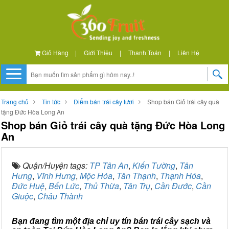
Giỏ Hàng
|
Giới Thiệu
|
Thanh Toán
|
Liên Hệ
Trang chủ
Tin tức
Điểm bán trái cây tươi
Shop bán Giỏ trái cây quà
tặng Đức Hòa Long An
Shop bán Giỏ trái cây quà tặng Đức Hòa Long
An
Quận/Huyện tags:
TP Tân An
,
Kiến Tường
,
Tân
Hưng
,
Vĩnh Hưng
,
Mộc Hóa
,
Tân Thạnh
,
Thạnh Hóa
,
Đức Huệ
,
Bến Lức
,
Thủ Thừa
,
Tân Trụ
,
Cần Đước
,
Cần
Giuộc
,
Châu Thành
Bạn đang tìm một địa chỉ uy tín bán trái cây sạch và