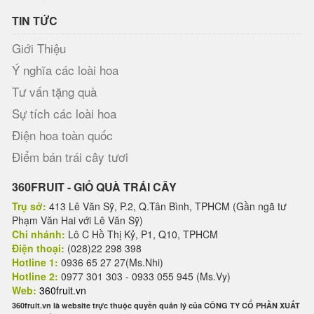
TIN TỨC
Giới Thiệu
Ý nghĩa các loài hoa
Tư vấn tặng quà
Sự tích các loài hoa
Điện hoa toàn quốc
Điểm bán trái cây tươi
360FRUIT - GIỎ QUÀ TRÁI CÂY
Trụ sở:
413 Lê Văn Sỹ, P.2, Q.Tân Bình, TPHCM (Gần ngã tư
Phạm Văn Hai với Lê Văn Sỹ)
Chi nhánh:
Lô C Hồ Thị Kỷ, P1, Q10, TPHCM
Điện thoại:
(028)22 298 398
Hotline 1:
0936 65 27 27(Ms.Nhi)
Hotline 2:
0977 301 303 - 0933 055 945 (Ms.Vy)
Web:
360fruit.vn
360fruit.vn là website trực thuộc quyền quản lý của CÔNG TY CỔ PHẦN XUẤT