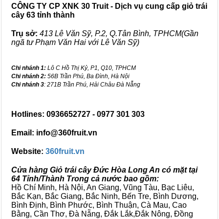
CÔNG TY CP XNK 30 Truit - Dịch vụ cung cấp giỏ trái
cây 63 tỉnh thành
Trụ sở:
413 Lê Văn Sỹ, P.2, Q.Tân Bình, TPHCM(Gần
ngã tư Phạm Văn Hai với Lê Văn Sỹ)
Chi nhánh 1:
Lô C Hồ Thị Kỷ, P1, Q10, TPHCM
Chi nhánh 2:
56B Trần Phú, Ba Đình, Hà Nội
Chi nhánh 3
: 271B Trần Phú, Hải Châu Đà Nẵng
Hotlines: 0936652727 - 0977 301 303
Email: info@360fruit.vn
Website:
360fruit.vn
Cửa hàng Giỏ trái cây Đức Hòa Long An có mặt tại
64 Tỉnh/Thành Trong cả nước bao gồm:
Hồ Chí Minh, Hà Nội, An Giang, Vũng Tàu, Bạc Liêu,
Bắc Kạn, Bắc Giang, Bắc Ninh, Bến Tre, Bình Dương,
Bình Định, Bình Phước, Bình Thuận, Cà Mau, Cao
Bằng, Cần Thơ, Đà Nẵng, Đắk Lắk,Đắk Nông, Đồng