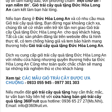
uy tín làm hàng đầu, với phương châm "
một chữ tín -
vạn niềm tin
",
Giỏ trái cây
quà tặng
Đức Hòa Long
An
cam kết làm bạn hài lòng.
Nếu bạn đang ở
Đức Hòa Long An
và có nhu cầu mua
Giỏ trái cây quà tặng, Bạn đừng ngại khoảng cách xa,
chúng tôi sẽ cử nhân viên trở tới tận nơi giao Giỏ trái
cây Quà tặng Đức Hòa Long An cho quý khách hàng.
Tất cả các sản phẩm đăng tải trên website đều là hình
thực tế, có tem chống hàng giả và tem bảo hành mang
thương hiệu
Giỏ trái cây quà tặng Đức Hòa Long An
.
Dịch vụ cung cấp giỏ trái cây quà tặng Đức Hòa Long An
với nhiều cửa hàng nhượng quyền thương hiệu tại Đức
Hòa Long An Cũng như toàn quốc chắc chắn sẽ mang
lại những trải nghiệm thù vị cho khách hàng
Xem tại:
CÁC MẪU GIỎ TRÁI CÂY ĐƯỢC ƯA
CHUỘNG
- 0933 055 945 - 0977 301 303
Nếu muốn đặt
giỏ trái cây quà tặng
hay cần thắc mắc,
tư vấn bạn hãy liên hệ với
cửa hàng bán
giỏ trái cây
quà tặng
360Fruit
qua hotline: 0936 65 27 27(Ms.Nhi),
Email: info@360fruit.vn.