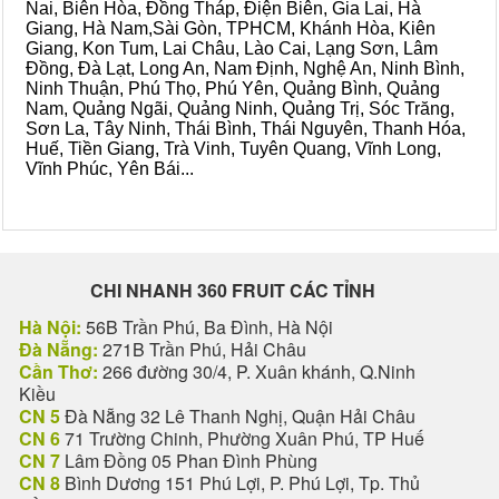
Nai, Biên Hòa, Đồng Tháp, Điện Biên, Gia Lai, Hà
Giang, Hà Nam,Sài Gòn, TPHCM, Khánh Hòa, Kiên
Giang, Kon Tum, Lai Châu, Lào Cai, Lạng Sơn, Lâm
Đồng, Đà Lạt, Long An, Nam Định, Nghệ An, Ninh Bình,
Ninh Thuận, Phú Thọ, Phú Yên, Quảng Bình, Quảng
Nam, Quảng Ngãi, Quảng Ninh, Quảng Trị, Sóc Trăng,
Sơn La, Tây Ninh, Thái Bình, Thái Nguyên, Thanh Hóa,
Huế, Tiền Giang, Trà Vinh, Tuyên Quang, Vĩnh Long,
Vĩnh Phúc, Yên Bái...
CHI NHANH 360 FRUIT CÁC TỈNH
Hà Nội:
56B Trần Phú, Ba Đình, Hà Nội
Đà Nẵng:
271B Trần Phú, Hải Châu
Cần Thơ:
266 đường 30/4, P. Xuân khánh, Q.Ninh
Kiều
CN 5
Đà Nẵng 32 Lê Thanh Nghị, Quận Hải Châu
CN 6
71 Trường Chinh, Phường Xuân Phú, TP Huế
CN 7
Lâm Đồng 05 Phan Đình Phùng
CN 8
Bình Dương 151 Phú Lợi, P. Phú Lợi, Tp. Thủ