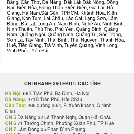
Bằng, Cần Thơ, Đà Nẵng, Đắk Lắk,Đắk Nông, Đồng
Nai, Biên Hòa, Đồng Tháp, Điện Biên, Gia Lai, Hà
Giang, Hà Nam,Sài Gòn, TPHCM, Khánh Hòa, Kiên
Giang, Kon Tum, Lai Châu, Lào Cai, Lạng Sơn, Lâm
Đồng, Đà Lạt, Long An, Nam Định, Nghệ An, Ninh Bình,
Ninh Thuận, Phú Thọ, Phú Yên, Quảng Bình, Quảng
Nam, Quảng Ngãi, Quảng Ninh, Quảng Trị, Sóc Trăng,
Sơn La, Tây Ninh, Thái Bình, Thái Nguyên, Thanh Hóa,
Huế, Tiền Giang, Trà Vinh, Tuyên Quang, Vĩnh Long,
Vĩnh Phúc, Yên Bái...
CHI NHANH 360 FRUIT CÁC TỈNH
Hà Nội:
56B Trần Phú, Ba Đình, Hà Nội
Đà Nẵng:
271B Trần Phú, Hải Châu
Cần Thơ:
266 đường 30/4, P. Xuân khánh, Q.Ninh
Kiều
CN 5
Đà Nẵng 32 Lê Thanh Nghị, Quận Hải Châu
CN 6
71 Trường Chinh, Phường Xuân Phú, TP Huế
CN 7
Lâm Đồng 05 Phan Đình Phùng