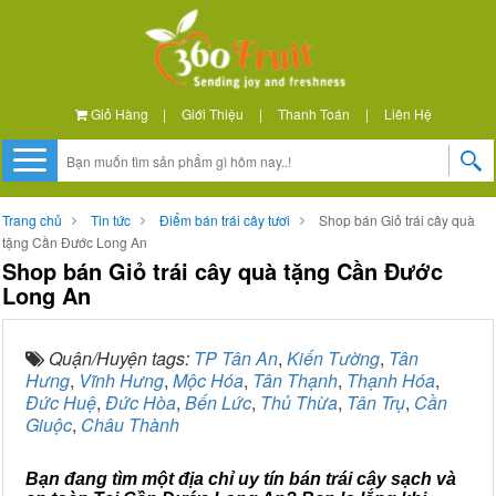
Giỏ Hàng
|
Giới Thiệu
|
Thanh Toán
|
Liên Hệ
Trang chủ
Tin tức
Điểm bán trái cây tươi
Shop bán Giỏ trái cây quà
tặng Cần Đước Long An
Shop bán Giỏ trái cây quà tặng Cần Đước
Long An
Quận/Huyện tags:
TP Tân An
,
Kiến Tường
,
Tân
Hưng
,
Vĩnh Hưng
,
Mộc Hóa
,
Tân Thạnh
,
Thạnh Hóa
,
Đức Huệ
,
Đức Hòa
,
Bến Lức
,
Thủ Thừa
,
Tân Trụ
,
Cần
Giuộc
,
Châu Thành
Bạn đang tìm một địa chỉ uy tín bán trái cây sạch và