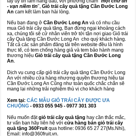
lấy uy tín làm hàng đầu, với phương châm "
một chữ tín
- vạn niềm tin
",
Giỏ trái cây
quà tặng
Cần Đước Long
An
cam kết làm bạn hài lòng.
Nếu bạn đang ở
Cần Đước Long An
và có nhu cầu
mua Giỏ trái cây quà tặng, Bạn đừng ngại khoảng cách
xa, chúng tôi sẽ cử nhân viên trở tới tận nơi giao Giỏ trái
cây Quà tặng Cần Đước Long An cho quý khách hàng.
Tất cả các sản phẩm đăng tải trên website đều là hình
thực tế, có tem chống hàng giả và tem bảo hành mang
thương hiệu
Giỏ trái cây quà tặng Cần Đước Long
An
.
Dịch vụ cung cấp giỏ trái cây quà tặng Cần Đước Long
An với nhiều cửa hàng nhượng quyền thương hiệu tại
Cần Đước Long An Cũng như toàn quốc chắc chắn sẽ
mang lại những trải nghiệm thù vị cho khách hàng
Xem tại:
CÁC MẪU GIỎ TRÁI CÂY ĐƯỢC ƯA
CHUỘNG
- 0933 055 945 - 0977 301 303
Nếu muốn đặt
giỏ trái cây quà tặng
hay cần thắc mắc,
tư vấn bạn hãy liên hệ với
cửa hàng bán
giỏ trái cây
quà tặng
360Fruit
qua hotline: 0936 65 27 27(Ms.Nhi),
Email: info@360fruit.vn.