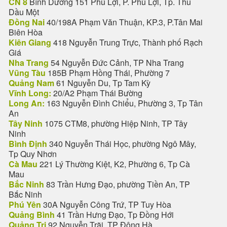
CN 8
Bình Dương 151 Phú Lợi, P. Phú Lợi, Tp. Thủ
Dầu Một
Đồng Nai
40/198A Phạm Văn Thuận, KP.3, P.Tân Mai
Biên Hòa
Kiên Giang
418 Nguyễn Trung Trực, Thành phố Rạch
Giá
Nha Trang
54 Nguyễn Đức Cảnh, TP Nha Trang
Vũng Tàu
185B Phạm Hồng Thái, Phường 7
Quảng Nam
61 Nguyễn Du, Tp Tam Kỳ
Vĩnh Long:
20/A2 Phạm Thái Bường
Long An:
163 Nguyễn Đình Chiểu, Phường 3, Tp Tân
An
Tây Ninh
1075 CTM8, phường Hiệp Ninh, TP Tây
Ninh
Bình Định
340 Nguyễn Thái Học, phường Ngô Mây,
Tp Quy Nhơn
Cà Mau
221 Lý Thường Kiệt, K2, Phường 6, Tp Cà
Mau
Bắc Ninh
83 Trần Hưng Đạo, phường Tiền An, TP
Bắc Ninh
Phú Yên
30A Nguyễn Công Trứ, TP Tuy Hòa
Quảng Bình
41 Trần Hưng Đạo, Tp Đồng Hới
Quảng Trị
92 Nguyễn Trãi, TP Đông Hà