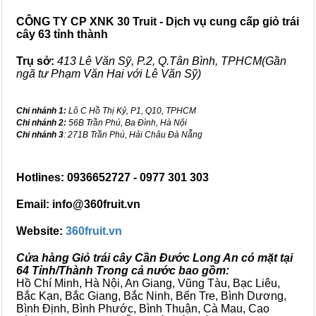
CÔNG TY CP XNK 30 Truit - Dịch vụ cung cấp giỏ trái
cây 63 tỉnh thành
Trụ sở:
413 Lê Văn Sỹ, P.2, Q.Tân Bình, TPHCM(Gần
ngã tư Phạm Văn Hai với Lê Văn Sỹ)
Chi nhánh 1:
Lô C Hồ Thị Kỷ, P1, Q10, TPHCM
Chi nhánh 2:
56B Trần Phú, Ba Đình, Hà Nội
Chi nhánh 3
: 271B Trần Phú, Hải Châu Đà Nẵng
Hotlines: 0936652727 - 0977 301 303
Email: info@360fruit.vn
Website:
360fruit.vn
Cửa hàng Giỏ trái cây Cần Đước Long An có mặt tại
64 Tỉnh/Thành Trong cả nước bao gồm:
Hồ Chí Minh, Hà Nội, An Giang, Vũng Tàu, Bạc Liêu,
Bắc Kạn, Bắc Giang, Bắc Ninh, Bến Tre, Bình Dương,
Bình Định, Bình Phước, Bình Thuận, Cà Mau, Cao