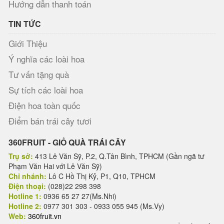
Hướng dẫn thanh toán
TIN TỨC
Giới Thiệu
Ý nghĩa các loài hoa
Tư vấn tặng quà
Sự tích các loài hoa
Điện hoa toàn quốc
Điểm bán trái cây tươi
360FRUIT - GIỎ QUÀ TRÁI CÂY
Trụ sở:
413 Lê Văn Sỹ, P.2, Q.Tân Bình, TPHCM (Gần ngã tư
Phạm Văn Hai với Lê Văn Sỹ)
Chi nhánh:
Lô C Hồ Thị Kỷ, P1, Q10, TPHCM
Điện thoại:
(028)22 298 398
Hotline 1:
0936 65 27 27(Ms.Nhi)
Hotline 2:
0977 301 303 - 0933 055 945 (Ms.Vy)
Web:
360fruit.vn