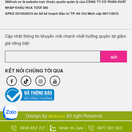
360fruit.vn là website trực thuộc quyền quản lý của CÔNG TY CỔ PHẦN XUẤT
NHẬP KHẨU HOA TƯƠI 360
GPKD 0313524315 do Sở kế hoạch Đầu tư TP. Hồ Chí Minh cấp 06/11/2015
Cập nhật thông tin khuyến mãi nhanh nhất hưởng quyền lợi giảm
giá riêng biệt
GỬI
KẾT NỐI CHÚNG TÔI QUA
Design by
All right Reserval.
360fruit.vn
0936 652 727
Nhắn tin Zalo
0977 301 303