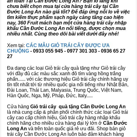
an toàn Tại Cần Đước Long An? Bạn lo lắng khi
chưa biết chọn mua tại cửa hàng trái cây tại Cần
Đước Long An nào giá tốt? Để đáp ứng nỗi lo về việc
tìm kiếm thực phẩm sạch ngày càng tăng cao hiện
nay, 360 Fruit mách bạn một cửa hàng trái cây nhập
khẩu Cần Đước Long An nổi tiếng, được chọn mua
nhiều nhất. Cùng theo dõi bài viết dưới đây nhé!
Xem tại:
CÁC MẪU GIỎ TRÁI CÂY ĐƯỢC ƯA
CHUỘNG
- 0933 055 945 - 0977 301 303 - 0936 65 27
27
Đa dạng các loại Giỏ trái cây quà tặng như Giỏ trái cây
với đầy đủ các màu sắc xanh đỏ tím vàng hồng trắng
phấn...... với các thương hiệu Giỏ trái cây chính hãng uy
tín tốt nhất tới từ nhiều quốc gia nổi tiếng như Nhật Bản,
Đài Loan, Thái Lan, Malyasia, Trung Quốc, Việt Nam,
Hàn Quốc, Nga, Mỹ, Pháp, Đức, Italy.....
Cửa hàng
Giỏ trái cây quà tặng Cần Đước Long An
là nhà cung cấp & phân phối chính thức các loại Giỏ trái
cây cao cấp chính hiệu, Giỏ trái cây hàng nhập khẩu
chính hãng cho nhiều cửa hàng đại lý lớn ở
Cần Đước
Long An
và trên toàn quốc giá rẻ ưu đãi. Shop bán giỏ
trái cây Cần Đước Long An luôn bảo đảm khách hàng