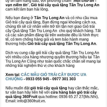
uy tín làm hàng đầu, với phương châm "
một chữ tín -
vạn niềm tin
",
Giỏ trái cây
quà tặng
Tân Trụ Long An
cam kết làm bạn hài lòng.
Nếu bạn đang ở
Tân Trụ Long An
và có nhu cầu mua
Giỏ trái cây quà tặng, Bạn đừng ngại khoảng cách xa,
chúng tôi sẽ cử nhân viên trở tới tận nơi giao Giỏ trái
cây Quà tặng Tân Trụ Long An cho quý khách hàng. Tất
cả các sản phẩm đăng tải trên website đều là hình thực
tế, có tem chống hàng giả và tem bảo hành mang
thương hiệu
Giỏ trái cây quà tặng Tân Trụ Long An
.
Dịch vụ cung cấp giỏ trái cây quà tặng Tân Trụ Long An
với nhiều cửa hàng nhượng quyền thương hiệu tại Tân
Trụ Long An Cũng như toàn quốc chắc chắn sẽ mang lại
những trải nghiệm thù vị cho khách hàng
Xem tại:
CÁC MẪU GIỎ TRÁI CÂY ĐƯỢC ƯA
CHUỘNG
- 0933 055 945 - 0977 301 303
Nếu muốn đặt
giỏ trái cây quà tặng
hay cần thắc mắc,
tư vấn bạn hãy liên hệ với
cửa hàng bán
giỏ trái cây
quà tặng
360Fruit
qua hotline: 0936 65 27 27(Ms.Nhi),
Email: info@360fruit.vn.