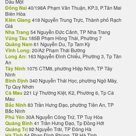
Dầu Một
Đồng Nai
40/198A Phạm Văn Thuận, KP.3, P.Tân Mai
Biên Hòa
Kiên Giang
418 Nguyễn Trung Trực, Thành phố Rạch
Giá
Nha Trang
54 Nguyễn Đức Cảnh, TP Nha Trang
Vũng Tàu
185B Phạm Hồng Thái, Phường 7
Quảng Nam
61 Nguyễn Du, Tp Tam Kỳ
Vĩnh Long:
20/A2 Phạm Thái Bường
Long An:
163 Nguyễn Đình Chiểu, Phường 3, Tp Tân
An
Tây Ninh
1075 CTM8, phường Hiệp Ninh, TP Tây
Ninh
Bình Định
340 Nguyễn Thái Học, phường Ngô Mây,
Tp Quy Nhơn
Cà Mau
221 Lý Thường Kiệt, K2, Phường 6, Tp Cà
Mau
Bắc Ninh
83 Trần Hưng Đạo, phường Tiền An, TP
Bắc Ninh
Phú Yên
30A Nguyễn Công Trứ, TP Tuy Hòa
Quảng Bình
41 Trần Hưng Đạo, Tp Đồng Hới
Quảng Trị
92 Nguyễn Trãi, TP Đông Hà
Hà Tĩnh
54 Phan Đình Phùng, TP Hà Tĩnh