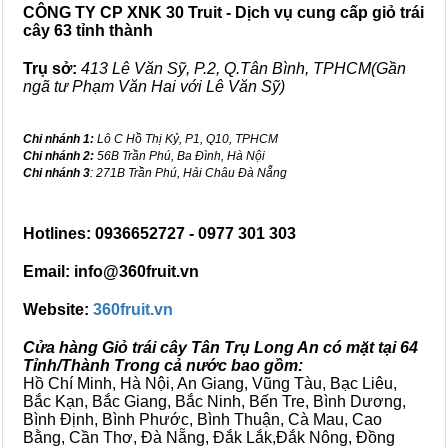
CÔNG TY CP XNK 30 Truit - Dịch vụ cung cấp giỏ trái
cây 63 tỉnh thành
Trụ sở:
413 Lê Văn Sỹ, P.2, Q.Tân Bình, TPHCM(Gần
ngã tư Phạm Văn Hai với Lê Văn Sỹ)
Chi nhánh 1:
Lô C Hồ Thị Kỷ, P1, Q10, TPHCM
Chi nhánh 2:
56B Trần Phú, Ba Đình, Hà Nội
Chi nhánh 3
: 271B Trần Phú, Hải Châu Đà Nẵng
Hotlines: 0936652727 - 0977 301 303
Email: info@360fruit.vn
Website:
360fruit.vn
Cửa hàng Giỏ trái cây Tân Trụ Long An có mặt tại 64
Tỉnh/Thành Trong cả nước bao gồm:
Hồ Chí Minh, Hà Nội, An Giang, Vũng Tàu, Bạc Liêu,
Bắc Kạn, Bắc Giang, Bắc Ninh, Bến Tre, Bình Dương,
Bình Định, Bình Phước, Bình Thuận, Cà Mau, Cao
Bằng, Cần Thơ, Đà Nẵng, Đắk Lắk,Đắk Nông, Đồng