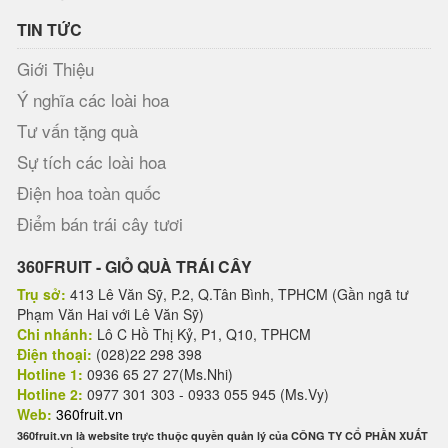
TIN TỨC
Giới Thiệu
Ý nghĩa các loài hoa
Tư vấn tặng quà
Sự tích các loài hoa
Điện hoa toàn quốc
Điểm bán trái cây tươi
360FRUIT - GIỎ QUÀ TRÁI CÂY
Trụ sở:
413 Lê Văn Sỹ, P.2, Q.Tân Bình, TPHCM (Gần ngã tư
Phạm Văn Hai với Lê Văn Sỹ)
Chi nhánh:
Lô C Hồ Thị Kỷ, P1, Q10, TPHCM
Điện thoại:
(028)22 298 398
Hotline 1:
0936 65 27 27(Ms.Nhi)
Hotline 2:
0977 301 303 - 0933 055 945 (Ms.Vy)
Web:
360fruit.vn
360fruit.vn là website trực thuộc quyền quản lý của CÔNG TY CỔ PHẦN XUẤT