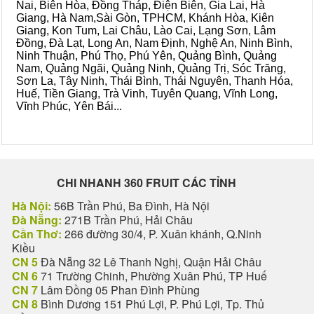
Nai, Biên Hòa, Đồng Tháp, Điện Biên, Gia Lai, Hà
Giang, Hà Nam,Sài Gòn, TPHCM, Khánh Hòa, Kiên
Giang, Kon Tum, Lai Châu, Lào Cai, Lạng Sơn, Lâm
Đồng, Đà Lạt, Long An, Nam Định, Nghệ An, Ninh Bình,
Ninh Thuận, Phú Thọ, Phú Yên, Quảng Bình, Quảng
Nam, Quảng Ngãi, Quảng Ninh, Quảng Trị, Sóc Trăng,
Sơn La, Tây Ninh, Thái Bình, Thái Nguyên, Thanh Hóa,
Huế, Tiền Giang, Trà Vinh, Tuyên Quang, Vĩnh Long,
Vĩnh Phúc, Yên Bái...
CHI NHANH 360 FRUIT CÁC TỈNH
Hà Nội:
56B Trần Phú, Ba Đình, Hà Nội
Đà Nẵng:
271B Trần Phú, Hải Châu
Cần Thơ:
266 đường 30/4, P. Xuân khánh, Q.Ninh
Kiều
CN 5
Đà Nẵng 32 Lê Thanh Nghị, Quận Hải Châu
CN 6
71 Trường Chinh, Phường Xuân Phú, TP Huế
CN 7
Lâm Đồng 05 Phan Đình Phùng
CN 8
Bình Dương 151 Phú Lợi, P. Phú Lợi, Tp. Thủ