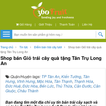
Giỏ Hàng
|
Giới Thiệu
|
Thanh Toán
|
Liên Hệ
Trang chủ
Tin tức
Điểm bán trái cây tươi
Shop bán Giỏ trái cây quà
tặng Tân Trụ Long An
Shop bán Giỏ trái cây quà tặng Tân Trụ Long
An
Quận/Huyện tags:
TP Tân An
,
Kiến Tường
,
Tân
Hưng
,
Vĩnh Hưng
,
Mộc Hóa
,
Tân Thạnh
,
Thạnh Hóa
,
Đức Huệ
,
Đức Hòa
,
Bến Lức
,
Thủ Thừa
,
Cần Đước
,
Cần
Giuộc
,
Châu Thành
Bạn đang tìm một địa chỉ uy tín bán trái cây sạch và