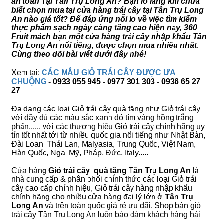
an toàn Tại Tân Trụ Long An? Bạn lo lắng khi chưa
biết chọn mua tại cửa hàng trái cây tại Tân Trụ Long
An nào giá tốt? Để đáp ứng nỗi lo về việc tìm kiếm
thực phẩm sạch ngày càng tăng cao hiện nay, 360
Fruit mách bạn một cửa hàng trái cây nhập khẩu Tân
Trụ Long An nổi tiếng, được chọn mua nhiều nhất.
Cùng theo dõi bài viết dưới đây nhé!
Xem tại:
CÁC MẪU GIỎ TRÁI CÂY ĐƯỢC ƯA
CHUỘNG
- 0933 055 945 - 0977 301 303 - 0936 65 27
27
Đa dạng các loại Giỏ trái cây quà tặng như Giỏ trái cây
với đầy đủ các màu sắc xanh đỏ tím vàng hồng trắng
phấn...... với các thương hiệu Giỏ trái cây chính hãng uy
tín tốt nhất tới từ nhiều quốc gia nổi tiếng như Nhật Bản,
Đài Loan, Thái Lan, Malyasia, Trung Quốc, Việt Nam,
Hàn Quốc, Nga, Mỹ, Pháp, Đức, Italy.....
Cửa hàng
Giỏ trái cây quà tặng Tân Trụ Long An
là
nhà cung cấp & phân phối chính thức các loại Giỏ trái
cây cao cấp chính hiệu, Giỏ trái cây hàng nhập khẩu
chính hãng cho nhiều cửa hàng đại lý lớn ở
Tân Trụ
Long An
và trên toàn quốc giá rẻ ưu đãi. Shop bán giỏ
trái cây Tân Trụ Long An luôn bảo đảm khách hàng hài