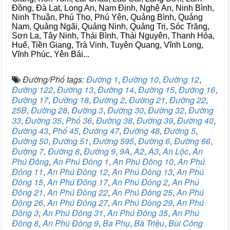
Đồng, Đà Lạt, Long An, Nam Định, Nghệ An, Ninh Bình,
Ninh Thuận, Phú Thọ, Phú Yên, Quảng Bình, Quảng
Nam, Quảng Ngãi, Quảng Ninh, Quảng Trị, Sóc Trăng,
Sơn La, Tây Ninh, Thái Bình, Thái Nguyên, Thanh Hóa,
Huế, Tiền Giang, Trà Vinh, Tuyên Quang, Vĩnh Long,
Vĩnh Phúc, Yên Bái...
Đường/Phố tags:
Đường 1
,
Đường 10
,
Đường 12
,
Đường 122
,
Đường 13
,
Đường 14
,
Đường 15
,
Đường 16
,
Đường 17
,
Đường 18
,
Đường 2
,
Đường 21
,
Đường 22
,
25B
,
Đường 28
,
Đường 3
,
Đường 30
,
Đường 32
,
Đường
33
,
Đường 35
,
Phố 36
,
Đường 38
,
Đường 39
,
Đường 40
,
Đường 43
,
Phố 45
,
Đường 47
,
Đường 48
,
Đường 5
,
Đường 50
,
Đường 51
,
Đường 595
,
Đường 6
,
Đường 66
,
Đường 7
,
Đường 8
,
Đường 9
,
9A
,
A2
,
A3
,
An Lộc
,
An
Phú Đông
,
An Phú Đông 1
,
An Phú Đông 10
,
An Phú
Đông 11
,
An Phú Đông 12
,
An Phú Đông 13
,
An Phú
Đông 15
,
An Phú Đông 17
,
An Phú Đông 2
,
An Phú
Đông 21
,
An Phú Đông 22
,
An Phú Đông 25
,
An Phú
Đông 26
,
An Phú Đông 27
,
An Phú Đông 29
,
An Phú
Đông 3
,
An Phú Đông 31
,
An Phú Đông 35
,
An Phú
Đông 8
,
An Phú Đông 9
,
Ba Phụ
,
Bà Triệu
,
Bùi Công