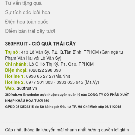
Tư vấn tặng quà
Sự tích các loài hoa
Điện hoa toàn quốc
Điểm bán trái cây tươi
360FRUIT - GIỎ QUÀ TRÁI CÂY
Trụ sở:
413 Lê Văn Sỹ, P.2, Q.Tân Bình, TPHCM (Gần ngã tư
Phạm Văn Hai với Lê Văn Sỹ)
Chi nhánh:
Lô C Hồ Thị Kỷ, P1, Q10, TPHCM
Điện thoại:
(028)22 298 398
Hotline 1:
0936 65 27 27(Ms.Nhi)
Hotline 2:
0977 301 303 - 0933 055 945 (Ms.Vy)
Web:
360fruit.vn
360fruit.vn là website trực thuộc quyền quản lý của CÔNG TY CỔ PHẦN XUẤT
NHẬP KHẨU HOA TƯƠI 360
GPKD 0313524315 do Sở kế hoạch Đầu tư TP. Hồ Chí Minh cấp 06/11/2015
Cập nhật thông tin khuyến mãi nhanh nhất hưởng quyền lợi giảm