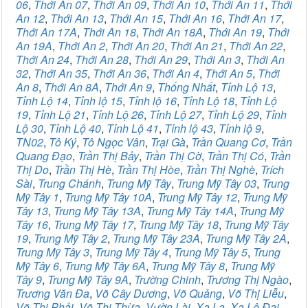
06
,
Thới An 07
,
Thới An 09
,
Thới An 10
,
Thới An 11
,
Thới
An 12
,
Thới An 13
,
Thới An 15
,
Thới An 16
,
Thới An 17
,
Thới An 17A
,
Thới An 18
,
Thới An 18A
,
Thới An 19
,
Thới
An 19A
,
Thới An 2
,
Thới An 20
,
Thới An 21
,
Thới An 22
,
Thới An 24
,
Thới An 28
,
Thới An 29
,
Thới An 3
,
Thới An
32
,
Thới An 35
,
Thới An 36
,
Thới An 4
,
Thới An 5
,
Thới
An 8
,
Thới An 8A
,
Thới An 9
,
Thống Nhất
,
Tỉnh Lộ 13
,
Tỉnh Lộ 14
,
Tỉnh lộ 15
,
Tỉnh lộ 16
,
Tỉnh Lộ 18
,
Tỉnh Lộ
19
,
Tỉnh Lộ 21
,
Tỉnh Lộ 26
,
Tỉnh Lộ 27
,
Tỉnh Lộ 29
,
Tỉnh
Lộ 30
,
Tỉnh Lộ 40
,
Tỉnh Lộ 41
,
Tỉnh lộ 43
,
Tỉnh lộ 9
,
TN02
,
Tô Ký
,
Tô Ngọc Vân
,
Trại Gà
,
Trần Quang Cơ
,
Trần
Quang Đạo
,
Trần Thị Bảy
,
Trần Thị Cờ
,
Trần Thị Có
,
Trần
Thị Do
,
Trần Thị Hè
,
Trần Thị Hòe
,
Trần Thị Nghè
,
Trích
Sài
,
Trung Chánh
,
Trung Mỹ Tây
,
Trung Mỹ Tây 03
,
Trung
Mỹ Tây 1
,
Trung Mỹ Tây 10A
,
Trung Mỹ Tây 12
,
Trung Mỹ
Tây 13
,
Trung Mỹ Tây 13A
,
Trung Mỹ Tây 14A
,
Trung Mỹ
Tây 16
,
Trung Mỹ Tây 17
,
Trung Mỹ Tây 18
,
Trung Mỹ Tây
19
,
Trung Mỹ Tây 2
,
Trung Mỹ Tây 23A
,
Trung Mỹ Tây 2A
,
Trung Mỹ Tây 3
,
Trung Mỹ Tây 4
,
Trung Mỹ Tây 5
,
Trung
Mỹ Tây 6
,
Trung Mỹ Tây 6A
,
Trung Mỹ Tây 8
,
Trung Mỹ
Tây 9
,
Trung Mỹ Tây 9A
,
Trường Chinh
,
Trương Thị Ngào
,
Trương Văn Đa
,
Võ Cây Dương
,
Võ Quảng
,
Võ Thị Liễu
,
Võ Thị Phải
,
Võ Thị Thừa
,
Vườn Lài
,
Xa La
,
Xa Lộ Đại