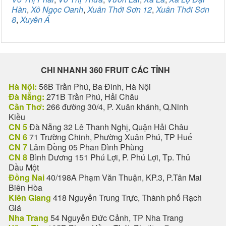
Hàn
,
Xô Ngọc Oanh
,
Xuân Thới Sơn 12
,
Xuân Thới Sơn
8
,
Xuyên Á
CHI NHANH 360 FRUIT CÁC TỈNH
Hà Nội:
56B Trần Phú, Ba Đình, Hà Nội
Đà Nẵng:
271B Trần Phú, Hải Châu
Cần Thơ:
266 đường 30/4, P. Xuân khánh, Q.Ninh
Kiều
CN 5
Đà Nẵng 32 Lê Thanh Nghị, Quận Hải Châu
CN 6
71 Trường Chinh, Phường Xuân Phú, TP Huế
CN 7
Lâm Đồng 05 Phan Đình Phùng
CN 8
Bình Dương 151 Phú Lợi, P. Phú Lợi, Tp. Thủ
Dầu Một
Đồng Nai
40/198A Phạm Văn Thuận, KP.3, P.Tân Mai
Biên Hòa
Kiên Giang
418 Nguyễn Trung Trực, Thành phố Rạch
Giá
Nha Trang
54 Nguyễn Đức Cảnh, TP Nha Trang