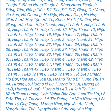
Thuận 7
,
Đông Hưng Thuận 8
,
Đông Hưng Thuận 9
,
Đồng Tâm
,
Đồng Tiến
,
ĐT 741
,
ĐT 747
,
Giang Cự Vọng
,
Gò Sao
,
Hà Chương
,
Hà Đặc
,
Hà Huy Giáp
,
Hà Huy
Giáp 2
,
Hà Huy Tập
,
Hà Thị Khéo
,
Hà Thị Khiêm
,
Hàn
Giang
,
Hậu Lân
,
Hiệp Thành
,
Hiệp Thành 1
,
Hiệp Thành
10
,
Hiệp Thành 11
,
Hiệp Thành 12
,
Hiệp Thành 13
,
Hiệp
Thành 14
,
Hiệp Thành 16
,
Hiệp Thành 17
,
Hiệp Thành
18
,
Hiệp Thành 19
,
Hiệp Thành 2
,
Hiệp Thành 21
,
Hiệp
Thành 22
,
Hiệp Thành 23
,
Hiệp Thành 24
,
Hiệp Thành
25
,
Hiệp Thành 26
,
Hiệp Thành 27
,
Hiệp Thành 3
,
Hiệp
Thành 31
,
Hiệp Thành 33
,
Hiệp Thành 35
,
Hiệp Thành
37
,
Hiệp Thành 39
,
Hiệp Thành 4
,
Hiệp Thành 42
,
Hiệp
Thành 43
,
Hiệp Thành 44
,
Hiệp Thành 45
,
Hiệp Thành
48
,
Hiệp Thành 49
,
Hiệp Thành 5
,
Hiệp Thành 6
,
Hiệp
Thành 7
,
Hiệp Thành 8
,
Hiệp Thành 9
,
Hồ Biểu Chánh
,
Hồ Bơi
,
Hòa An 8
,
Họa Mi
,
Hoàng Tăng Bí
,
Hưng Thuận
44
,
Hương Lộ
,
Hương lộ 80
,
Hương lộ 17A
,
Hương Lộ
18B
,
Hương Lộ 80B
,
Hương lộ 84B
,
Huỳnh Thị Hai
,
Kênh Tham Lương
,
Khởi Nghĩa Bắc Sơn
,
Lâm Thị Hố
,
Lê
Đức Thọ
,
Lê Thị Nho
,
Lê Thị Riêng
,
Lê Văn Khương
,
Lộc
Hòa
,
Lý Ông Trọng
,
Mương Khai
,
Nguyễn An Ninh
,
Nguyễn Ảnh Thủ
,
Nguyễn Hữu Cầu
,
Nguyễn Huy