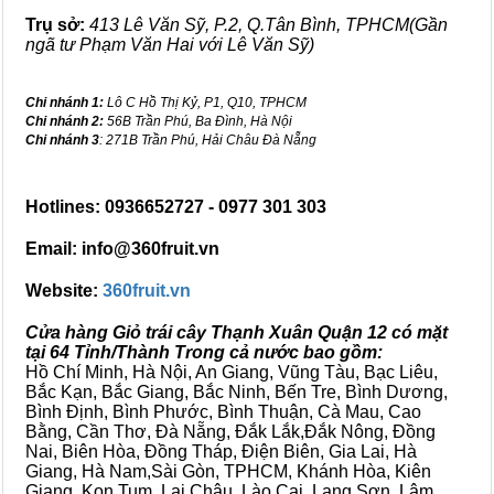
Trụ sở:
413 Lê Văn Sỹ, P.2, Q.Tân Bình, TPHCM(Gần
ngã tư Phạm Văn Hai với Lê Văn Sỹ)
Chi nhánh 1:
Lô C Hồ Thị Kỷ, P1, Q10, TPHCM
Chi nhánh 2:
56B Trần Phú, Ba Đình, Hà Nội
Chi nhánh 3
: 271B Trần Phú, Hải Châu Đà Nẵng
Hotlines: 0936652727 - 0977 301 303
Email: info@360fruit.vn
Website:
360fruit.vn
Cửa hàng Giỏ trái cây Thạnh Xuân Quận 12 có mặt
tại 64 Tỉnh/Thành Trong cả nước bao gồm:
Hồ Chí Minh, Hà Nội, An Giang, Vũng Tàu, Bạc Liêu,
Bắc Kạn, Bắc Giang, Bắc Ninh, Bến Tre, Bình Dương,
Bình Định, Bình Phước, Bình Thuận, Cà Mau, Cao
Bằng, Cần Thơ, Đà Nẵng, Đắk Lắk,Đắk Nông, Đồng
Nai, Biên Hòa, Đồng Tháp, Điện Biên, Gia Lai, Hà
Giang, Hà Nam,Sài Gòn, TPHCM, Khánh Hòa, Kiên
Giang, Kon Tum, Lai Châu, Lào Cai, Lạng Sơn, Lâm