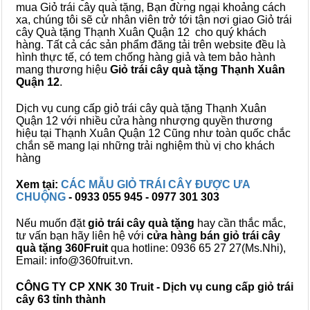
mua Giỏ trái cây quà tặng, Bạn đừng ngại khoảng cách
xa, chúng tôi sẽ cử nhân viên trở tới tận nơi giao Giỏ trái
cây Quà tặng Thạnh Xuân Quận 12 cho quý khách
hàng. Tất cả các sản phẩm đăng tải trên website đều là
hình thực tế, có tem chống hàng giả và tem bảo hành
mang thương hiệu
Giỏ trái cây quà tặng Thạnh Xuân
Quận 12
.
Dịch vụ cung cấp giỏ trái cây quà tặng Thạnh Xuân
Quận 12 với nhiều cửa hàng nhượng quyền thương
hiệu tại Thạnh Xuân Quận 12 Cũng như toàn quốc chắc
chắn sẽ mang lại những trải nghiệm thù vị cho khách
hàng
Xem tại:
CÁC MẪU GIỎ TRÁI CÂY ĐƯỢC ƯA
CHUỘNG
- 0933 055 945 - 0977 301 303
Nếu muốn đặt
giỏ trái cây quà tặng
hay cần thắc mắc,
tư vấn bạn hãy liên hệ với
cửa hàng bán
giỏ trái cây
quà tặng
360Fruit
qua hotline: 0936 65 27 27(Ms.Nhi),
Email: info@360fruit.vn.
CÔNG TY CP XNK 30 Truit - Dịch vụ cung cấp giỏ trái
cây 63 tỉnh thành