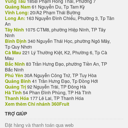
Vũng Tàu
185B Phạm Hồng Thái, Phường 7
Quảng Nam
61 Nguyễn Du, Tp Tam Kỳ
Vĩnh Long:
20/A2 Phạm Thái Bường
Long An:
163 Nguyễn Đình Chiểu, Phường 3, Tp Tân
An
Tây Ninh
1075 CTM8, phường Hiệp Ninh, TP Tây
Ninh
Bình Định
340 Nguyễn Thái Học, phường Ngô Mây,
Tp Quy Nhơn
Cà Mau
221 Lý Thường Kiệt, K2, Phường 6, Tp Cà
Mau
Bắc Ninh
83 Trần Hưng Đạo, phường Tiền An, TP
Bắc Ninh
Phú Yên
30A Nguyễn Công Trứ, TP Tuy Hòa
Quảng Bình
41 Trần Hưng Đạo, Tp Đồng Hới
Quảng Trị
92 Nguyễn Trãi, TP Đông Hà
Hà Tĩnh
54 Phan Đình Phùng, TP Hà Tĩnh
Thanh Hóa
177 Lê Lai, TP Thanh Hóa
Xem thêm Chi nhánh 360Fruit
TRỢ GIÚP
Đặt hàng và thanh toán qua web