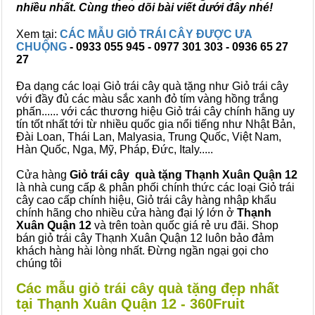
nhiều nhất. Cùng theo dõi bài viết dưới đây nhé!
Xem tại:
CÁC MẪU GIỎ TRÁI CÂY ĐƯỢC ƯA
CHUỘNG
- 0933 055 945 - 0977 301 303 - 0936 65 27
27
Đa dạng các loại Giỏ trái cây quà tặng như Giỏ trái cây
với đầy đủ các màu sắc xanh đỏ tím vàng hồng trắng
phấn...... với các thương hiệu Giỏ trái cây chính hãng uy
tín tốt nhất tới từ nhiều quốc gia nổi tiếng như Nhật Bản,
Đài Loan, Thái Lan, Malyasia, Trung Quốc, Việt Nam,
Hàn Quốc, Nga, Mỹ, Pháp, Đức, Italy.....
Cửa hàng
Giỏ trái cây quà tặng Thạnh Xuân Quận 12
là nhà cung cấp & phân phối chính thức các loại Giỏ trái
cây cao cấp chính hiệu, Giỏ trái cây hàng nhập khẩu
chính hãng cho nhiều cửa hàng đại lý lớn ở
Thạnh
Xuân Quận 12
và trên toàn quốc giá rẻ ưu đãi. Shop
bán giỏ trái cây Thạnh Xuân Quận 12 luôn bảo đảm
khách hàng hài lòng nhất. Đừng ngần ngại gọi cho
chúng tôi
Các mẫu giỏ trái cây quà tặng đẹp nhất
tại Thạnh Xuân Quận 12 - 360Fruit