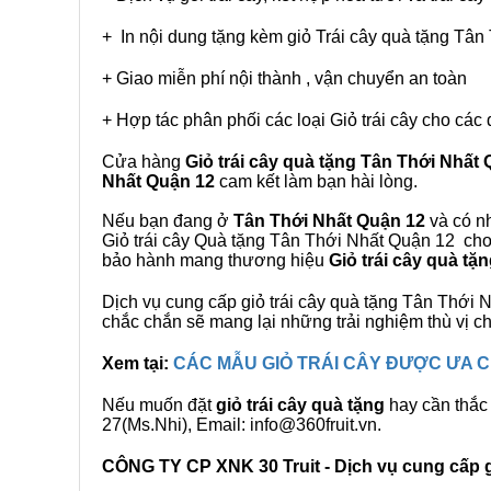
+ In nội dung tặng kèm giỏ Trái cây quà tặng Tâ
+ Giao miễn phí nội thành , vận chuyển an toàn
+ Hợp tác phân phối các loại Giỏ trái cây cho các 
Cửa hàng
Giỏ trái cây quà tặng Tân Thới Nhất
Nhất Quận 12
cam kết làm bạn hài lòng.
Nếu bạn đang ở
Tân Thới Nhất Quận 12
và có nh
Giỏ trái cây Quà tặng Tân Thới Nhất Quận 12 cho 
bảo hành mang thương hiệu
Giỏ trái cây quà t
Dịch vụ cung cấp giỏ trái cây quà tặng Tân Thớ
chắc chắn sẽ mang lại những trải nghiệm thù vị 
Xem tại:
CÁC MẪU GIỎ TRÁI CÂY ĐƯỢC ƯA
Nếu muốn đặt
giỏ trái cây quà tặng
hay cần thắc 
27(Ms.Nhi), Email: info@360fruit.vn.
CÔNG TY CP XNK 30 Truit - Dịch vụ cung cấp gi