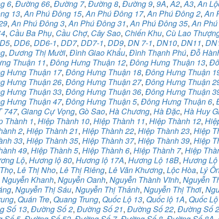
g 6
,
Đường 66
,
Đường 7
,
Đường 8
,
Đường 9
,
9A
,
A2
,
A3
,
An Lộ
ng 13
,
An Phú Đông 15
,
An Phú Đông 17
,
An Phú Đông 2
,
An 
29
,
An Phú Đông 3
,
An Phú Đông 31
,
An Phú Đông 35
,
An Phú
C4
,
Cầu Ba Phụ
,
Cầu Chợ
,
Cây Sao
,
Chiến Khu
,
Cù Lao Thượn
D5
,
DD6
,
DD6-1
,
DD7
,
DD7-1
,
DD9
,
DN 7-1
,
DN10
,
DN11
,
DN
ng
,
Dương Thị Mười
,
Đình Giao Khẩu
,
Đình Thạnh Phú
,
Đỗ Hàn
ng Thuận 11
,
Đông Hưng Thuận 12
,
Đông Hưng Thuận 13
,
Đô
g Hưng Thuận 17
,
Đông Hưng Thuận 18
,
Đông Hưng Thuận 1
g Hưng Thuận 26
,
Đông Hưng Thuận 27
,
Đông Hưng Thuận 2
g Hưng Thuận 33
,
Đông Hưng Thuận 36
,
Đông Hưng Thuận 3
g Hưng Thuận 47
,
Đông Hưng Thuận 5
,
Đông Hưng Thuận 6
,
 747
,
Giang Cự Vọng
,
Gò Sao
,
Hà Chương
,
Hà Đặc
,
Hà Huy G
p Thành 1
,
Hiệp Thành 10
,
Hiệp Thành 11
,
Hiệp Thành 12
,
Hiệ
hành 2
,
Hiệp Thành 21
,
Hiệp Thành 22
,
Hiệp Thành 23
,
Hiệp T
ành 33
,
Hiệp Thành 35
,
Hiệp Thành 37
,
Hiệp Thành 39
,
Hiệp T
hành 49
,
Hiệp Thành 5
,
Hiệp Thành 6
,
Hiệp Thành 7
,
Hiệp Thà
ơng Lộ
,
Hương lộ 80
,
Hương lộ 17A
,
Hương Lộ 18B
,
Hương Lộ
 Thọ
,
Lê Thị Nho
,
Lê Thị Riêng
,
Lê Văn Khương
,
Lộc Hòa
,
Lý Ô
,
Nguyễn Khanh
,
Nguyễn Oanh
,
Nguyễn Thành Vĩnh
,
Nguyễn Th
áng
,
Nguyễn Thị Sáu
,
Nguyễn Thị Thảnh
,
Nguyễn Thị Thơi
,
Ngu
rung
,
Quán Tre
,
Quang Trung
,
Quốc Lộ 13
,
Quốc lộ 1A
,
Quốc Lộ
g Số 13
,
Đường Số 2
,
Đường Số 21
,
Đường Số 22
,
Đường Số 
 Số 5
,
Đường Số 52
,
Đường Số 7
,
Đường Số 8
,
Đường Số 8A
,