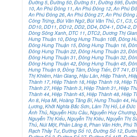
Đường 5
,
Đường 50
,
Đường 51
,
Đường 595
,
Đườn
10
,
An Phú Đông 11
,
An Phú Đông 12
,
An Phú Đô
An Phú Đông 26
,
An Phú Đông 27
,
An Phú Đông 
Công Trừng
,
Bùi Văn Ngữ
,
Bùi Văn Thủ
,
C1
,
C3
,
DD10
,
DD11
,
DD12
,
DD2
,
DD4
,
DD4-1
,
DD4-2
,
D
Dòng Sông Xanh
,
DTC 11
,
DTC2
,
Dương Thị Gia
Hưng Thuận 10
,
Đông Hưng Thuận 10B
,
Đông Hư
Đông Hưng Thuận 15
,
Đông Hưng Thuận 16
,
Đôn
Đông Hưng Thuận 22
,
Đông Hưng Thuận 23
,
Đôn
Đông Hưng Thuận 31
,
Đông Hưng Thuận 32
,
Đôn
Đông Hưng Thuận 42
,
Đông Hưng Thuận 45
,
Đôn
Hưng Thuận 9
,
Đồng Tâm
,
Đồng Tiến
,
ĐT 741
,
ĐT
Thị Khiêm
,
Hàn Giang
,
Hậu Lân
,
Hiệp Thành
,
Hiệ
Thành 17
,
Hiệp Thành 18
,
Hiệp Thành 19
,
Hiệp T
Thành 27
,
Hiệp Thành 3
,
Hiệp Thành 31
,
Hiệp Th
Thành 44
,
Hiệp Thành 45
,
Hiệp Thành 48
,
Hiệp T
An 8
,
Họa Mi
,
Hoàng Tăng Bí
,
Hưng Thuận 44
,
Hư
Lương
,
Khởi Nghĩa Bắc Sơn
,
Lâm Thị Hố
,
Lê Đức
Ảnh Thủ
,
Nguyễn Hữu Cầu
,
Nguyễn Huy Chương
Nguyễn Thị Kiểu
,
Nguyễn Thị Kiêu
,
Nguyễn Thị S
Thủ
,
Núi Một
,
Phần Lăng 8
,
Phan Văn Hớn
,
Phú T
Rạch Thầy Tư
,
Đường Số 10
,
Đường Số 12
,
Đườn
Đường Số 3
,
Đường Số 37
,
Đường Số 41B
,
Đường