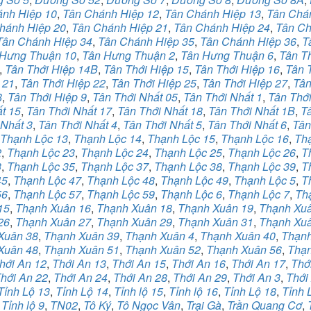
ánh Hiệp 10
,
Tân Chánh Hiệp 12
,
Tân Chánh Hiệp 13
,
Tân Chá
hánh Hiệp 20
,
Tân Chánh Hiệp 21
,
Tân Chánh Hiệp 24
,
Tân Ch
Tân Chánh Hiệp 34
,
Tân Chánh Hiệp 35
,
Tân Chánh Hiệp 36
,
T
 Hưng Thuận 10
,
Tân Hưng Thuận 2
,
Tân Hưng Thuận 6
,
Tân T
,
Tân Thới Hiệp 14B
,
Tân Thới Hiệp 15
,
Tân Thới Hiệp 16
,
Tân 
 21
,
Tân Thới Hiệp 22
,
Tân Thới Hiệp 25
,
Tân Thới Hiệp 27
,
Tân
8
,
Tân Thới Hiệp 9
,
Tân Thới Nhất 05
,
Tân Thới Nhất 1
,
Tân Thới
t 15
,
Tân Thới Nhất 17
,
Tân Thới Nhất 18
,
Tân Thới Nhất 1B
,
T
 Nhất 3
,
Tân Thới Nhất 4
,
Tân Thới Nhất 5
,
Tân Thới Nhất 6
,
Tân
Thạnh Lộc 13
,
Thạnh Lộc 14
,
Thạnh Lộc 15
,
Thạnh Lộc 16
,
Th
2
,
Thạnh Lộc 23
,
Thạnh Lộc 24
,
Thạnh Lộc 25
,
Thạnh Lộc 26
,
T
3
,
Thạnh Lộc 35
,
Thạnh Lộc 37
,
Thạnh Lộc 38
,
Thạnh Lộc 39
,
T
45
,
Thạnh Lộc 47
,
Thạnh Lộc 48
,
Thạnh Lộc 49
,
Thạnh Lộc 5
,
T
56
,
Thạnh Lộc 57
,
Thạnh Lộc 59
,
Thạnh Lộc 6
,
Thạnh Lộc 7
,
Th
15
,
Thạnh Xuân 16
,
Thạnh Xuân 18
,
Thạnh Xuân 19
,
Thạnh Xuâ
26
,
Thạnh Xuân 27
,
Thạnh Xuân 29
,
Thạnh Xuân 31
,
Thạnh Xu
Xuân 38
,
Thạnh Xuân 39
,
Thạnh Xuân 4
,
Thạnh Xuân 40
,
Thạnh
Xuân 48
,
Thạnh Xuân 51
,
Thạnh Xuân 52
,
Thạnh Xuân 56
,
Thạn
hới An 12
,
Thới An 13
,
Thới An 15
,
Thới An 16
,
Thới An 17
,
Thớ
hới An 22
,
Thới An 24
,
Thới An 28
,
Thới An 29
,
Thới An 3
,
Thới
Tỉnh Lộ 13
,
Tỉnh Lộ 14
,
Tỉnh lộ 15
,
Tỉnh lộ 16
,
Tỉnh Lộ 18
,
Tỉnh 
,
Tỉnh lộ 9
,
TN02
,
Tô Ký
,
Tô Ngọc Vân
,
Trại Gà
,
Trần Quang Cơ
,