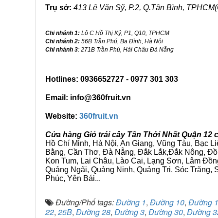
Trụ sở:
413 Lê Văn Sỹ, P.2, Q.Tân Bình, TPHCM(
Chi nhánh 1:
Lô C Hồ Thị Kỷ, P1, Q10, TPHCM
Chi nhánh 2:
56B Trần Phú, Ba Đình, Hà Nội
Chi nhánh 3
: 271B Trần Phú, Hải Châu Đà Nẵng
Hotlines: 0936652727 - 0977 301 303
Email: info@360fruit.vn
Website:
360fruit.vn
Cửa hàng Giỏ trái cây Tân Thới Nhất Quận 12 
Hồ Chí Minh, Hà Nội, An Giang, Vũng Tàu, Bạc L
Bằng, Cần Thơ, Đà Nẵng, Đắk Lắk,Đắk Nông, Đồn
Kon Tum, Lai Châu, Lào Cai, Lạng Sơn, Lâm Đồn
Quảng Ngãi, Quảng Ninh, Quảng Trị, Sóc Trăng, S
Phúc, Yên Bái...
Đường/Phố tags:
Đường 1
,
Đường 10
,
Đường 
22
,
25B
,
Đường 28
,
Đường 3
,
Đường 30
,
Đường 3