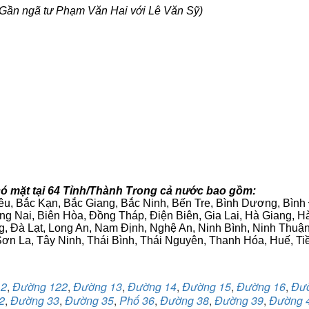
Gần ngã tư Phạm Văn Hai với Lê Văn Sỹ)
có mặt tại 64 Tỉnh/Thành Trong cả nước bao gồm:
iêu, Bắc Kạn, Bắc Giang, Bắc Ninh, Bến Tre, Bình Dương, Bìn
g Nai, Biên Hòa, Đồng Tháp, Điện Biên, Gia Lai, Hà Giang,
g, Đà Lạt, Long An, Nam Định, Nghệ An, Ninh Bình, Ninh Thuậ
ơn La, Tây Ninh, Thái Bình, Thái Nguyên, Thanh Hóa, Huế, Ti
12
,
Đường 122
,
Đường 13
,
Đường 14
,
Đường 15
,
Đường 16
,
Đư
2
,
Đường 33
,
Đường 35
,
Phố 36
,
Đường 38
,
Đường 39
,
Đường 