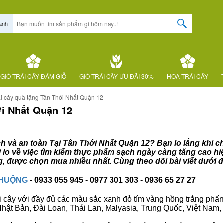
anh
GIỎ TRÁI CÂY ĐÁM GIỖ
GIỎ TRÁI CÂY ƯU ĐÃI 30%
HOA TRÁI CÂY
ái cây quà tặng Tân Thới Nhất Quận 12
ới Nhất Quận 12
ạch và an toàn Tại Tân Thới Nhất Quận 12? Bạn lo lắng khi ch
 lo về việc tìm kiếm thực phẩm sạch ngày càng tăng cao hiệ
, được chọn mua nhiều nhất. Cùng theo dõi bài viết dưới 
CHUỘNG
- 0933 055 945 - 0977 301 303 - 0936 65 27 27
i cây với đầy đủ các màu sắc xanh đỏ tím vàng hồng trắng phấn..
ư Nhật Bản, Đài Loan, Thái Lan, Malyasia, Trung Quốc, Việt Nam, 