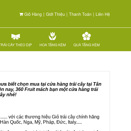
Giỏ Hàng
|
Giới Thiệu
|
Thanh Toán
|
Liên Hệ
TRÁI CÂY THEO DỊP
HOA TẶNG KÈM
QUÀ TẶNG KÈM
ưa biết chọn mua tại cửa hàng trái cây tại Tân
n nay, 360 Fruit mách bạn một cửa hàng trái
đây nhé!
.... với các thương hiệu Giỏ trái cây chính hãng
Hàn Quốc, Nga, Mỹ, Pháp, Đức, Italy.....