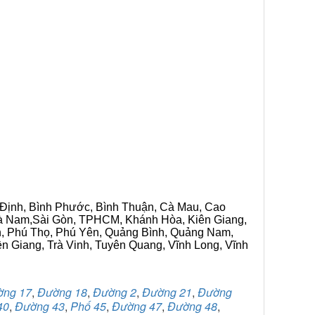
h Định, Bình Phước, Bình Thuận, Cà Mau, Cao
 Hà Nam,Sài Gòn, TPHCM, Khánh Hòa, Kiên Giang,
n, Phú Thọ, Phú Yên, Quảng Bình, Quảng Nam,
ền Giang, Trà Vinh, Tuyên Quang, Vĩnh Long, Vĩnh
ờng 17
,
Đường 18
,
Đường 2
,
Đường 21
,
Đường
40
,
Đường 43
,
Phố 45
,
Đường 47
,
Đường 48
,