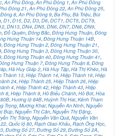
c
,
An Phú Đông
,
An Phú Đông 1
,
An Phú Đông
Phú Đông 21
,
An Phú Đông 22
,
An Phú Đông 25
,
 Đông 8
,
An Phú Đông 9
,
Ba Phụ
,
Bà Triệu
,
Bùi
g
,
D1
,
D15
,
D2
,
D3
,
D6
,
DCT1
,
DCT5
,
DCT9
,
12
,
DN13
,
DN4
,
DN5
,
DN6
,
DN7
,
DN8
,
DN9
,
h
,
Đỗ Quyên
,
Đông Bắc
,
Đông Hưng Thuận
,
Đông
ng Hưng Thuận 14
,
Đông Hưng Thuận 14B
,
9
,
Đông Hưng Thuận 2
,
Đông Hưng Thuận 21
,
9
,
Đông Hưng Thuận 3
,
Đông Hưng Thuận 30
,
9
,
Đông Hưng Thuận 40
,
Đông Hưng Thuận 41
,
Đông Hưng Thuận 7
,
Đông Hưng Thuận 8
,
Đông
iáp
,
Hà Huy Giáp 2
,
Hà Huy Tập
,
Hà Thị Khéo
,
Hà
p Thành 13
,
Hiệp Thành 14
,
Hiệp Thành 16
,
Hiệp
hành 24
,
Hiệp Thành 25
,
Hiệp Thành 26
,
Hiệp
hành 4
,
Hiệp Thành 42
,
Hiệp Thành 43
,
Hiệp
nh 8
,
Hiệp Thành 9
,
Hồ Biểu Chánh
,
Hồ Bơi
,
Hòa
 80B
,
Hương lộ 84B
,
Huỳnh Thị Hai
,
Kênh Tham
ng Trọng
,
Mương Khai
,
Nguyễn An Ninh
,
Nguyễn
ị Búp
,
Nguyễn Thị Căn
,
Nguyễn Thị Đặng
,
yễn Thị Tràng
,
Nguyễn Văn Quá
,
Nguyễn Văn
 22
,
Quốc lộ 80
,
Rạch Giao Khẩu
,
Rạch Ông Học
,
23
,
Đường Số 27
,
Đường Số 29
,
Đường Số 2A
,
Đường Số 9
,
Sơn Ca
,
Sơn Ca 8
,
Sơn Cang
,
Sơn