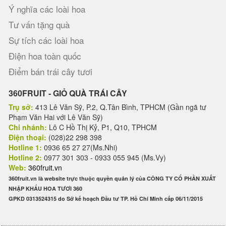
Ý nghĩa các loài hoa
Tư vấn tặng quà
Sự tích các loài hoa
Điện hoa toàn quốc
Điểm bán trái cây tươi
360FRUIT - GIỎ QUÀ TRÁI CÂY
Trụ sở:
413 Lê Văn Sỹ, P.2, Q.Tân Bình, TPHCM (Gần ngã tư
Phạm Văn Hai với Lê Văn Sỹ)
Chi nhánh:
Lô C Hồ Thị Kỷ, P1, Q10, TPHCM
Điện thoại:
(028)22 298 398
Hotline 1:
0936 65 27 27(Ms.Nhi)
Hotline 2:
0977 301 303 - 0933 055 945 (Ms.Vy)
Web:
360fruit.vn
360fruit.vn là website trực thuộc quyền quản lý của CÔNG TY CỔ PHẦN XUẤT
NHẬP KHẨU HOA TƯƠI 360
GPKD 0313524315 do Sở kế hoạch Đầu tư TP. Hồ Chí Minh cấp 06/11/2015