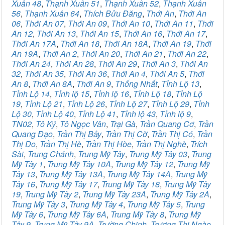
Xuân 48
,
Thạnh Xuân 51
,
Thạnh Xuân 52
,
Thạnh Xuân
56
,
Thạnh Xuân 64
,
Thích Bửu Đăng
,
Thới An
,
Thới An
06
,
Thới An 07
,
Thới An 09
,
Thới An 10
,
Thới An 11
,
Thới
An 12
,
Thới An 13
,
Thới An 15
,
Thới An 16
,
Thới An 17
,
Thới An 17A
,
Thới An 18
,
Thới An 18A
,
Thới An 19
,
Thới
An 19A
,
Thới An 2
,
Thới An 20
,
Thới An 21
,
Thới An 22
,
Thới An 24
,
Thới An 28
,
Thới An 29
,
Thới An 3
,
Thới An
32
,
Thới An 35
,
Thới An 36
,
Thới An 4
,
Thới An 5
,
Thới
An 8
,
Thới An 8A
,
Thới An 9
,
Thống Nhất
,
Tỉnh Lộ 13
,
Tỉnh Lộ 14
,
Tỉnh lộ 15
,
Tỉnh lộ 16
,
Tỉnh Lộ 18
,
Tỉnh Lộ
19
,
Tỉnh Lộ 21
,
Tỉnh Lộ 26
,
Tỉnh Lộ 27
,
Tỉnh Lộ 29
,
Tỉnh
Lộ 30
,
Tỉnh Lộ 40
,
Tỉnh Lộ 41
,
Tỉnh lộ 43
,
Tỉnh lộ 9
,
TN02
,
Tô Ký
,
Tô Ngọc Vân
,
Trại Gà
,
Trần Quang Cơ
,
Trần
Quang Đạo
,
Trần Thị Bảy
,
Trần Thị Cờ
,
Trần Thị Có
,
Trần
Thị Do
,
Trần Thị Hè
,
Trần Thị Hòe
,
Trần Thị Nghè
,
Trích
Sài
,
Trung Chánh
,
Trung Mỹ Tây
,
Trung Mỹ Tây 03
,
Trung
Mỹ Tây 1
,
Trung Mỹ Tây 10A
,
Trung Mỹ Tây 12
,
Trung Mỹ
Tây 13
,
Trung Mỹ Tây 13A
,
Trung Mỹ Tây 14A
,
Trung Mỹ
Tây 16
,
Trung Mỹ Tây 17
,
Trung Mỹ Tây 18
,
Trung Mỹ Tây
19
,
Trung Mỹ Tây 2
,
Trung Mỹ Tây 23A
,
Trung Mỹ Tây 2A
,
Trung Mỹ Tây 3
,
Trung Mỹ Tây 4
,
Trung Mỹ Tây 5
,
Trung
Mỹ Tây 6
,
Trung Mỹ Tây 6A
,
Trung Mỹ Tây 8
,
Trung Mỹ
Tây 9
,
Trung Mỹ Tây 9A
,
Trường Chinh
,
Trương Thị Ngào
,