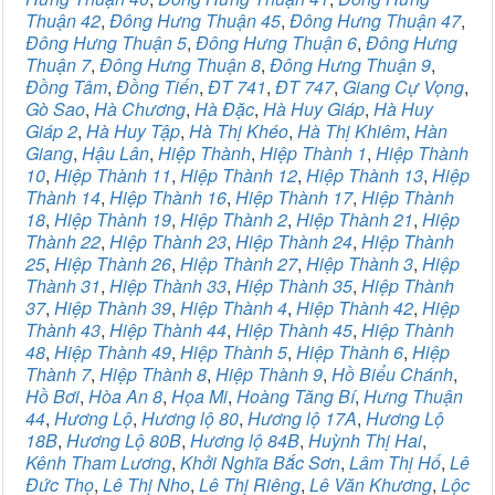
Thuận 42
,
Đông Hưng Thuận 45
,
Đông Hưng Thuận 47
,
Đông Hưng Thuận 5
,
Đông Hưng Thuận 6
,
Đông Hưng
Thuận 7
,
Đông Hưng Thuận 8
,
Đông Hưng Thuận 9
,
Đồng Tâm
,
Đồng Tiến
,
ĐT 741
,
ĐT 747
,
Giang Cự Vọng
,
Gò Sao
,
Hà Chương
,
Hà Đặc
,
Hà Huy Giáp
,
Hà Huy
Giáp 2
,
Hà Huy Tập
,
Hà Thị Khéo
,
Hà Thị Khiêm
,
Hàn
Giang
,
Hậu Lân
,
Hiệp Thành
,
Hiệp Thành 1
,
Hiệp Thành
10
,
Hiệp Thành 11
,
Hiệp Thành 12
,
Hiệp Thành 13
,
Hiệp
Thành 14
,
Hiệp Thành 16
,
Hiệp Thành 17
,
Hiệp Thành
18
,
Hiệp Thành 19
,
Hiệp Thành 2
,
Hiệp Thành 21
,
Hiệp
Thành 22
,
Hiệp Thành 23
,
Hiệp Thành 24
,
Hiệp Thành
25
,
Hiệp Thành 26
,
Hiệp Thành 27
,
Hiệp Thành 3
,
Hiệp
Thành 31
,
Hiệp Thành 33
,
Hiệp Thành 35
,
Hiệp Thành
37
,
Hiệp Thành 39
,
Hiệp Thành 4
,
Hiệp Thành 42
,
Hiệp
Thành 43
,
Hiệp Thành 44
,
Hiệp Thành 45
,
Hiệp Thành
48
,
Hiệp Thành 49
,
Hiệp Thành 5
,
Hiệp Thành 6
,
Hiệp
Thành 7
,
Hiệp Thành 8
,
Hiệp Thành 9
,
Hồ Biểu Chánh
,
Hồ Bơi
,
Hòa An 8
,
Họa Mi
,
Hoàng Tăng Bí
,
Hưng Thuận
44
,
Hương Lộ
,
Hương lộ 80
,
Hương lộ 17A
,
Hương Lộ
18B
,
Hương Lộ 80B
,
Hương lộ 84B
,
Huỳnh Thị Hai
,
Kênh Tham Lương
,
Khởi Nghĩa Bắc Sơn
,
Lâm Thị Hố
,
Lê
Đức Thọ
,
Lê Thị Nho
,
Lê Thị Riêng
,
Lê Văn Khương
,
Lộc