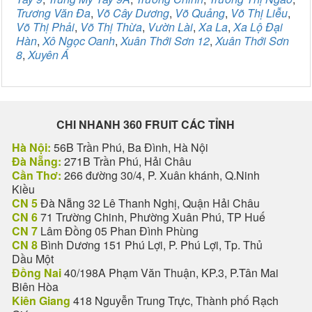
Trương Văn Đa
,
Võ Cây Dương
,
Võ Quảng
,
Võ Thị Liễu
,
Võ Thị Phải
,
Võ Thị Thừa
,
Vườn Lài
,
Xa La
,
Xa Lộ Đại
Hàn
,
Xô Ngọc Oanh
,
Xuân Thới Sơn 12
,
Xuân Thới Sơn
8
,
Xuyên Á
CHI NHANH 360 FRUIT CÁC TỈNH
Hà Nội:
56B Trần Phú, Ba Đình, Hà Nội
Đà Nẵng:
271B Trần Phú, Hải Châu
Cần Thơ:
266 đường 30/4, P. Xuân khánh, Q.Ninh
Kiều
CN 5
Đà Nẵng 32 Lê Thanh Nghị, Quận Hải Châu
CN 6
71 Trường Chinh, Phường Xuân Phú, TP Huế
CN 7
Lâm Đồng 05 Phan Đình Phùng
CN 8
Bình Dương 151 Phú Lợi, P. Phú Lợi, Tp. Thủ
Dầu Một
Đồng Nai
40/198A Phạm Văn Thuận, KP.3, P.Tân Mai
Biên Hòa
Kiên Giang
418 Nguyễn Trung Trực, Thành phố Rạch