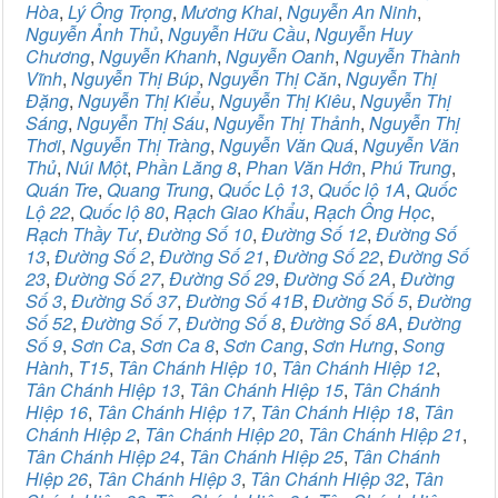
Hòa
,
Lý Ông Trọng
,
Mương Khai
,
Nguyễn An Ninh
,
Nguyễn Ảnh Thủ
,
Nguyễn Hữu Cầu
,
Nguyễn Huy
Chương
,
Nguyễn Khanh
,
Nguyễn Oanh
,
Nguyễn Thành
Vĩnh
,
Nguyễn Thị Búp
,
Nguyễn Thị Căn
,
Nguyễn Thị
Đặng
,
Nguyễn Thị Kiểu
,
Nguyễn Thị Kiêu
,
Nguyễn Thị
Sáng
,
Nguyễn Thị Sáu
,
Nguyễn Thị Thảnh
,
Nguyễn Thị
Thơi
,
Nguyễn Thị Tràng
,
Nguyễn Văn Quá
,
Nguyễn Văn
Thủ
,
Núi Một
,
Phần Lăng 8
,
Phan Văn Hớn
,
Phú Trung
,
Quán Tre
,
Quang Trung
,
Quốc Lộ 13
,
Quốc lộ 1A
,
Quốc
Lộ 22
,
Quốc lộ 80
,
Rạch Giao Khẩu
,
Rạch Ông Học
,
Rạch Thầy Tư
,
Đường Số 10
,
Đường Số 12
,
Đường Số
13
,
Đường Số 2
,
Đường Số 21
,
Đường Số 22
,
Đường Số
23
,
Đường Số 27
,
Đường Số 29
,
Đường Số 2A
,
Đường
Số 3
,
Đường Số 37
,
Đường Số 41B
,
Đường Số 5
,
Đường
Số 52
,
Đường Số 7
,
Đường Số 8
,
Đường Số 8A
,
Đường
Số 9
,
Sơn Ca
,
Sơn Ca 8
,
Sơn Cang
,
Sơn Hưng
,
Song
Hành
,
T15
,
Tân Chánh Hiệp 10
,
Tân Chánh Hiệp 12
,
Tân Chánh Hiệp 13
,
Tân Chánh Hiệp 15
,
Tân Chánh
Hiệp 16
,
Tân Chánh Hiệp 17
,
Tân Chánh Hiệp 18
,
Tân
Chánh Hiệp 2
,
Tân Chánh Hiệp 20
,
Tân Chánh Hiệp 21
,
Tân Chánh Hiệp 24
,
Tân Chánh Hiệp 25
,
Tân Chánh
Hiệp 26
,
Tân Chánh Hiệp 3
,
Tân Chánh Hiệp 32
,
Tân