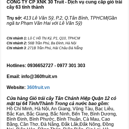
CÔNG TY CP XNK 30 Truit - Dịch vụ cung cấp giỏ trái
cây 63 tỉnh thành
Trụ sở:
413 Lê Văn Sỹ, P.2, Q.Tân Bình, TPHCM(Gần
ngã tư Phạm Văn Hai với Lê Văn Sỹ)
Chi nhánh 1:
Lô C Hồ Thị Kỷ, P1, Q10, TPHCM
Chi nhánh 2:
56B Trần Phú, Ba Đình, Hà Nội
Chi nhánh 3
: 271B Trần Phú, Hải Châu Đà Nẵng
Hotlines: 0936652727 - 0977 301 303
Email: info@360fruit.vn
Website:
360fruit.vn
Cửa hàng Giỏ trái cây Tân Chánh Hiệp Quận 12 có
mặt tại 64 Tỉnh/Thành Trong cả nước bao gồm:
Hồ Chí Minh, Hà Nội, An Giang, Vũng Tàu, Bạc Liêu,
Bắc Kạn, Bắc Giang, Bắc Ninh, Bến Tre, Bình Dương,
Bình Định, Bình Phước, Bình Thuận, Cà Mau, Cao
Bằng, Cần Thơ, Đà Nẵng, Đắk Lắk,Đắk Nông, Đồng