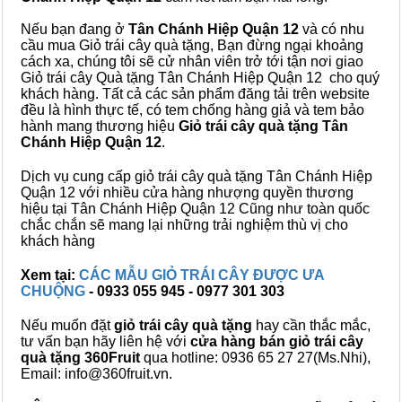
Nếu bạn đang ở
Tân Chánh Hiệp Quận 12
và có nhu
cầu mua Giỏ trái cây quà tặng, Bạn đừng ngại khoảng
cách xa, chúng tôi sẽ cử nhân viên trở tới tận nơi giao
Giỏ trái cây Quà tặng Tân Chánh Hiệp Quận 12 cho quý
khách hàng. Tất cả các sản phẩm đăng tải trên website
đều là hình thực tế, có tem chống hàng giả và tem bảo
hành mang thương hiệu
Giỏ trái cây quà tặng Tân
Chánh Hiệp Quận 12
.
Dịch vụ cung cấp giỏ trái cây quà tặng Tân Chánh Hiệp
Quận 12 với nhiều cửa hàng nhượng quyền thương
hiệu tại Tân Chánh Hiệp Quận 12 Cũng như toàn quốc
chắc chắn sẽ mang lại những trải nghiệm thù vị cho
khách hàng
Xem tại:
CÁC MẪU GIỎ TRÁI CÂY ĐƯỢC ƯA
CHUỘNG
- 0933 055 945 - 0977 301 303
Nếu muốn đặt
giỏ trái cây quà tặng
hay cần thắc mắc,
tư vấn bạn hãy liên hệ với
cửa hàng bán
giỏ trái cây
quà tặng
360Fruit
qua hotline: 0936 65 27 27(Ms.Nhi),
Email: info@360fruit.vn.