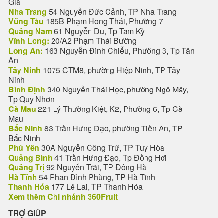
Giá
Nha Trang
54 Nguyễn Đức Cảnh, TP Nha Trang
Vũng Tàu
185B Phạm Hồng Thái, Phường 7
Quảng Nam
61 Nguyễn Du, Tp Tam Kỳ
Vĩnh Long:
20/A2 Phạm Thái Bường
Long An:
163 Nguyễn Đình Chiểu, Phường 3, Tp Tân
An
Tây Ninh
1075 CTM8, phường Hiệp Ninh, TP Tây
Ninh
Bình Định
340 Nguyễn Thái Học, phường Ngô Mây,
Tp Quy Nhơn
Cà Mau
221 Lý Thường Kiệt, K2, Phường 6, Tp Cà
Mau
Bắc Ninh
83 Trần Hưng Đạo, phường Tiền An, TP
Bắc Ninh
Phú Yên
30A Nguyễn Công Trứ, TP Tuy Hòa
Quảng Bình
41 Trần Hưng Đạo, Tp Đồng Hới
Quảng Trị
92 Nguyễn Trãi, TP Đông Hà
Hà Tĩnh
54 Phan Đình Phùng, TP Hà Tĩnh
Thanh Hóa
177 Lê Lai, TP Thanh Hóa
Xem thêm Chi nhánh 360Fruit
TRỢ GIÚP