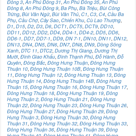
Đông 3
,
An Phú Đông 31
,
An Phú Đông 35
,
An Phú
Đông 8
,
An Phú Đông 9
,
Ba Phụ
,
Bà Triệu
,
Bùi Công
Trừng
,
Bùi Văn Ngữ
,
Bùi Văn Thủ
,
C1
,
C3
,
C4
,
Cầu Ba
Phụ
,
Cầu Chợ
,
Cây Sao
,
Chiến Khu
,
Cù Lao Thượng
,
D1
,
D15
,
D2
,
D3
,
D6
,
DCT1
,
DCT5
,
DCT9
,
DD10
,
DD11
,
DD12
,
DD2
,
DD4
,
DD4-1
,
DD4-2
,
DD5
,
DD6
,
DD6-1
,
DD7
,
DD7-1
,
DD9
,
DN 7-1
,
DN10
,
DN11
,
DN12
,
DN13
,
DN4
,
DN5
,
DN6
,
DN7
,
DN8
,
DN9
,
Dòng Sông
Xanh
,
DTC 11
,
DTC2
,
Dương Thị Giang
,
Dương Thị
Mười
,
Đình Giao Khẩu
,
Đình Thạnh Phú
,
Đỗ Hành
,
Đỗ
Quyên
,
Đông Bắc
,
Đông Hưng Thuận
,
Đông Hưng
Thuận 10
,
Đông Hưng Thuận 10B
,
Đông Hưng Thuận
11
,
Đông Hưng Thuận 12
,
Đông Hưng Thuận 13
,
Đông
Hưng Thuận 14
,
Đông Hưng Thuận 14B
,
Đông Hưng
Thuận 15
,
Đông Hưng Thuận 16
,
Đông Hưng Thuận 17
,
Đông Hưng Thuận 18
,
Đông Hưng Thuận 19
,
Đông
Hưng Thuận 2
,
Đông Hưng Thuận 21
,
Đông Hưng
Thuận 22
,
Đông Hưng Thuận 23
,
Đông Hưng Thuận 26
,
Đông Hưng Thuận 27
,
Đông Hưng Thuận 29
,
Đông
Hưng Thuận 3
,
Đông Hưng Thuận 30
,
Đông Hưng
Thuận 31
,
Đông Hưng Thuận 32
,
Đông Hưng Thuận 33
,
Đông Hưng Thuận 36
,
Đông Hưng Thuận 39
,
Đông
Hưng Thuận 40
,
Đông Hưng Thuận 41
,
Đông Hưng