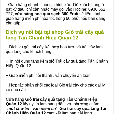
- Giao hàng nhanh chóng, chính xác: Dù khách hàng ở
bất kỳ đâu, chỉ cần nhắc máy gọi vào Hotline: 0936 652
727,
cửa hàng hoa quả sạch 360 Fruit
sẽ tiến hành
giao hàng miễn phí hỏa tốc trong 60 phút nếu bạn đang
cần gấp.
Dịch vụ nổi bật tại shop Giỏ trái cây quà
tặng Tân Chánh Hiệp Quận 12
+ Dịch vụ gói trái cây, kết hợp hoa tươi và trái cây làm
quà tặng cho khách hàng
+ In nội dung tặng kèm giỏ Trái cây quà tặng Tân Chánh
Hiệp Quận 12
+ Giao miễn phí nội thành , vận chuyển an toàn
+ Hợp tác phân phối các loại Giỏ trái cây cho các đại lý
có nhu cầu
Cửa hàng
Giỏ trái cây quà tặng Tân Chánh Hiệp
Quận 12
lấy uy tín làm hàng đầu, với phương châm
"
một chữ tín - vạn niềm tin
",
Giỏ trái cây
quà tặng
Tân
Chánh Hiệp Quận 12
cam kết làm bạn hài lòng.