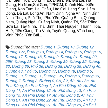
Nai, Biên Hòa, Đồng Tháp, Điện Biên, Gia Lai, Hà
Giang, Hà Nam,Sài Gòn, TPHCM, Khánh Hòa, Kiên
Giang, Kon Tum, Lai Châu, Lào Cai, Lạng Sơn, Lâm
Đồng, Đà Lạt, Long An, Nam Định, Nghệ An, Ninh Bình,
Ninh Thuận, Phú Thọ, Phú Yên, Quảng Bình, Quảng
Nam, Quảng Ngãi, Quảng Ninh, Quảng Trị, Sóc Trăng,
Sơn La, Tây Ninh, Thái Bình, Thái Nguyên, Thanh Hóa,
Huế, Tiền Giang, Trà Vinh, Tuyên Quang, Vĩnh Long,
Vĩnh Phúc, Yên Bái...
Đường/Phố tags:
Đường 1
,
Đường 10
,
Đường 12
,
Đường 122
,
Đường 13
,
Đường 14
,
Đường 15
,
Đường 16
,
Đường 17
,
Đường 18
,
Đường 2
,
Đường 21
,
Đường 22
,
25B
,
Đường 28
,
Đường 3
,
Đường 30
,
Đường 32
,
Đường
33
,
Đường 35
,
Phố 36
,
Đường 38
,
Đường 39
,
Đường 40
,
Đường 43
,
Phố 45
,
Đường 47
,
Đường 48
,
Đường 5
,
Đường 50
,
Đường 51
,
Đường 595
,
Đường 6
,
Đường 66
,
Đường 7
,
Đường 8
,
Đường 9
,
9A
,
A2
,
A3
,
An Lộc
,
An
Phú Đông
,
An Phú Đông 1
,
An Phú Đông 10
,
An Phú
Đông 11
,
An Phú Đông 12
,
An Phú Đông 13
,
An Phú
Đông 15
,
An Phú Đông 17
,
An Phú Đông 2
,
An Phú
Đông 21
,
An Phú Đông 22
,
An Phú Đông 25
,
An Phú
Đông 26
,
An Phú Đông 27
,
An Phú Đông 29
,
An Phú