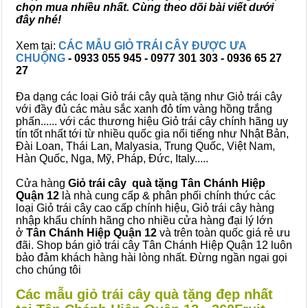
chọn mua nhiều nhất. Cùng theo dõi bài viết dưới
đây nhé!
Xem tại:
CÁC MẪU GIỎ TRÁI CÂY ĐƯỢC ƯA
CHUỘNG
- 0933 055 945 - 0977 301 303 - 0936 65 27
27
Đa dạng các loại Giỏ trái cây quà tặng như Giỏ trái cây
với đầy đủ các màu sắc xanh đỏ tím vàng hồng trắng
phấn...... với các thương hiệu Giỏ trái cây chính hãng uy
tín tốt nhất tới từ nhiều quốc gia nổi tiếng như Nhật Bản,
Đài Loan, Thái Lan, Malyasia, Trung Quốc, Việt Nam,
Hàn Quốc, Nga, Mỹ, Pháp, Đức, Italy.....
Cửa hàng
Giỏ trái cây quà tặng Tân Chánh Hiệp
Quận 12
là nhà cung cấp & phân phối chính thức các
loại Giỏ trái cây cao cấp chính hiệu, Giỏ trái cây hàng
nhập khẩu chính hãng cho nhiều cửa hàng đại lý lớn
ở
Tân Chánh Hiệp Quận 12
và trên toàn quốc giá rẻ ưu
đãi. Shop bán giỏ trái cây Tân Chánh Hiệp Quận 12 luôn
bảo đảm khách hàng hài lòng nhất. Đừng ngần ngại gọi
cho chúng tôi
Các mẫu giỏ trái cây quà tặng đẹp nhất