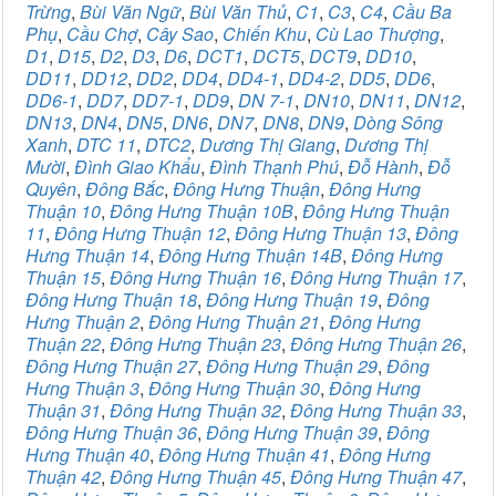
Trừng
,
Bùi Văn Ngữ
,
Bùi Văn Thủ
,
C1
,
C3
,
C4
,
Cầu Ba
Phụ
,
Cầu Chợ
,
Cây Sao
,
Chiến Khu
,
Cù Lao Thượng
,
D1
,
D15
,
D2
,
D3
,
D6
,
DCT1
,
DCT5
,
DCT9
,
DD10
,
DD11
,
DD12
,
DD2
,
DD4
,
DD4-1
,
DD4-2
,
DD5
,
DD6
,
DD6-1
,
DD7
,
DD7-1
,
DD9
,
DN 7-1
,
DN10
,
DN11
,
DN12
,
DN13
,
DN4
,
DN5
,
DN6
,
DN7
,
DN8
,
DN9
,
Dòng Sông
Xanh
,
DTC 11
,
DTC2
,
Dương Thị Giang
,
Dương Thị
Mười
,
Đình Giao Khẩu
,
Đình Thạnh Phú
,
Đỗ Hành
,
Đỗ
Quyên
,
Đông Bắc
,
Đông Hưng Thuận
,
Đông Hưng
Thuận 10
,
Đông Hưng Thuận 10B
,
Đông Hưng Thuận
11
,
Đông Hưng Thuận 12
,
Đông Hưng Thuận 13
,
Đông
Hưng Thuận 14
,
Đông Hưng Thuận 14B
,
Đông Hưng
Thuận 15
,
Đông Hưng Thuận 16
,
Đông Hưng Thuận 17
,
Đông Hưng Thuận 18
,
Đông Hưng Thuận 19
,
Đông
Hưng Thuận 2
,
Đông Hưng Thuận 21
,
Đông Hưng
Thuận 22
,
Đông Hưng Thuận 23
,
Đông Hưng Thuận 26
,
Đông Hưng Thuận 27
,
Đông Hưng Thuận 29
,
Đông
Hưng Thuận 3
,
Đông Hưng Thuận 30
,
Đông Hưng
Thuận 31
,
Đông Hưng Thuận 32
,
Đông Hưng Thuận 33
,
Đông Hưng Thuận 36
,
Đông Hưng Thuận 39
,
Đông
Hưng Thuận 40
,
Đông Hưng Thuận 41
,
Đông Hưng
Thuận 42
,
Đông Hưng Thuận 45
,
Đông Hưng Thuận 47
,