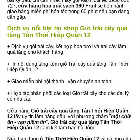
bất kỳ đâu, chỉ cần nhắc máy gọi vào Hotline: 0936 652
727,
cửa hàng hoa quả sạch 360 Fruit
sẽ tiến hành
giao hàng miễn phí hỏa tốc trong 60 phút nếu bạn đang
cần gấp.
Dịch vụ nổi bật tại shop Giỏ trái cây quà
tặng Tân Thới Hiệp Quận 12
+ Dịch vụ gói trái cây, kết hợp hoa tươi và trái cây làm
quà tặng cho khách hàng
+ In nội dung tặng kèm giỏ Trái cây quà tặng Tân Thới
Hiệp Quận 12
+ Giao miễn phí nội thành , vận chuyển an toàn
+ Hợp tác phân phối các loại Giỏ trái cây cho các đại lý
có nhu cầu
Cửa hàng
Giỏ trái cây quà tặng Tân Thới Hiệp Quận
12
lấy uy tín làm hàng đầu, với phương châm "
một chữ
tín - vạn niềm tin
",
Giỏ trái cây
quà tặng
Tân Thới
Hiệp Quận 12
cam kết làm bạn hài lòng.
Nếu bạn đang ở
Tân Thới Hiệp Quận 12
và có nhu cầu