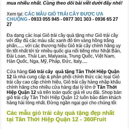
mua nhiều nhất. Cùng theo dõi bài viết dưới đây nhé!
Xem tại:
CÁC MẪU GIỎ TRÁI CÂY ĐƯỢC ƯA
CHUỘNG
- 0933 055 945 - 0977 301 303 - 0936 65 27
27
Đa dạng các loại Giỏ trái cây quà tặng như Giỏ trái cây
với đầy đủ các màu sắc xanh đỏ tím vàng hồng trắng
phấn...... với các thương hiệu Giỏ trái cây chính hãng uy
tín tốt nhất tới từ nhiều quốc gia nổi tiếng như Nhật Bản,
Đài Loan, Thái Lan, Malyasia, Trung Quốc, Việt Nam,
Hàn Quốc, Nga, Mỹ, Pháp, Đức, Italy.....
Cửa hàng
Giỏ trái cây quà tặng Tân Thới Hiệp Quận
12
là nhà cung cấp & phân phối chính thức các loại Giỏ
trái cây cao cấp chính hiệu, Giỏ trái cây hàng nhập khẩu
chính hãng cho nhiều cửa hàng đại lý lớn ở
Tân Thới
Hiệp Quận 12
và trên toàn quốc giá rẻ ưu đãi. Shop bán
giỏ trái cây Tân Thới Hiệp Quận 12 luôn bảo đảm khách
hàng hài lòng nhất. Đừng ngần ngại gọi cho chúng tôi
Các mẫu giỏ trái cây quà tặng đẹp nhất
tại Tân Thới Hiệp Quận 12 - 360Fruit