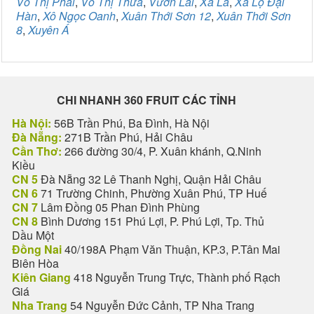
Võ Thị Phải
,
Võ Thị Thừa
,
Vườn Lài
,
Xa La
,
Xa Lộ Đại
Hàn
,
Xô Ngọc Oanh
,
Xuân Thới Sơn 12
,
Xuân Thới Sơn
8
,
Xuyên Á
CHI NHANH 360 FRUIT CÁC TỈNH
Hà Nội:
56B Trần Phú, Ba Đình, Hà Nội
Đà Nẵng:
271B Trần Phú, Hải Châu
Cần Thơ:
266 đường 30/4, P. Xuân khánh, Q.Ninh
Kiều
CN 5
Đà Nẵng 32 Lê Thanh Nghị, Quận Hải Châu
CN 6
71 Trường Chinh, Phường Xuân Phú, TP Huế
CN 7
Lâm Đồng 05 Phan Đình Phùng
CN 8
Bình Dương 151 Phú Lợi, P. Phú Lợi, Tp. Thủ
Dầu Một
Đồng Nai
40/198A Phạm Văn Thuận, KP.3, P.Tân Mai
Biên Hòa
Kiên Giang
418 Nguyễn Trung Trực, Thành phố Rạch
Giá
Nha Trang
54 Nguyễn Đức Cảnh, TP Nha Trang