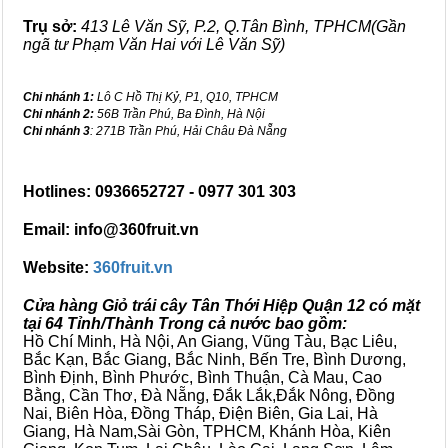
Trụ sở:
413 Lê Văn Sỹ, P.2, Q.Tân Bình, TPHCM(Gần
ngã tư Phạm Văn Hai với Lê Văn Sỹ)
Chi nhánh 1:
Lô C Hồ Thị Kỷ, P1, Q10, TPHCM
Chi nhánh 2:
56B Trần Phú, Ba Đình, Hà Nội
Chi nhánh 3
: 271B Trần Phú, Hải Châu Đà Nẵng
Hotlines: 0936652727 - 0977 301 303
Email: info@360fruit.vn
Website:
360fruit.vn
Cửa hàng Giỏ trái cây Tân Thới Hiệp Quận 12 có mặt
tại 64 Tỉnh/Thành Trong cả nước bao gồm:
Hồ Chí Minh, Hà Nội, An Giang, Vũng Tàu, Bạc Liêu,
Bắc Kạn, Bắc Giang, Bắc Ninh, Bến Tre, Bình Dương,
Bình Định, Bình Phước, Bình Thuận, Cà Mau, Cao
Bằng, Cần Thơ, Đà Nẵng, Đắk Lắk,Đắk Nông, Đồng
Nai, Biên Hòa, Đồng Tháp, Điện Biên, Gia Lai, Hà
Giang, Hà Nam,Sài Gòn, TPHCM, Khánh Hòa, Kiên