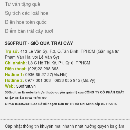
Tư vấn tặng quà
Sự tích các loài hoa
Điện hoa toàn quốc
Điểm bán trái cây tươi
360FRUIT - GIỎ QUÀ TRÁI CÂY
Trụ sở:
413 Lê Văn Sỹ, P.2, Q.Tân Bình, TPHCM (Gần ngã tư
Phạm Văn Hai với Lê Văn Sỹ)
Chi nhánh:
Lô C Hồ Thị Kỷ, P1, Q10, TPHCM
Điện thoại:
(028)22 298 398
Hotline 1:
0936 65 27 27(Ms.Nhi)
Hotline 2:
0977 301 303 - 0933 055 945 (Ms.Vy)
Web:
360fruit.vn
360fruit.vn là website trực thuộc quyền quản lý của CÔNG TY CỔ PHẦN XUẤT
NHẬP KHẨU HOA TƯƠI 360
GPKD 0313524315 do Sở kế hoạch Đầu tư TP. Hồ Chí Minh cấp 06/11/2015
Cập nhật thông tin khuyến mãi nhanh nhất hưởng quyền lợi giảm