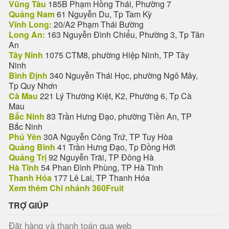
Vũng Tàu
185B Phạm Hồng Thái, Phường 7
Quảng Nam
61 Nguyễn Du, Tp Tam Kỳ
Vĩnh Long:
20/A2 Phạm Thái Bường
Long An:
163 Nguyễn Đình Chiểu, Phường 3, Tp Tân
An
Tây Ninh
1075 CTM8, phường Hiệp Ninh, TP Tây
Ninh
Bình Định
340 Nguyễn Thái Học, phường Ngô Mây,
Tp Quy Nhơn
Cà Mau
221 Lý Thường Kiệt, K2, Phường 6, Tp Cà
Mau
Bắc Ninh
83 Trần Hưng Đạo, phường Tiền An, TP
Bắc Ninh
Phú Yên
30A Nguyễn Công Trứ, TP Tuy Hòa
Quảng Bình
41 Trần Hưng Đạo, Tp Đồng Hới
Quảng Trị
92 Nguyễn Trãi, TP Đông Hà
Hà Tĩnh
54 Phan Đình Phùng, TP Hà Tĩnh
Thanh Hóa
177 Lê Lai, TP Thanh Hóa
Xem thêm Chi nhánh 360Fruit
TRỢ GIÚP
Đặt hàng và thanh toán qua web