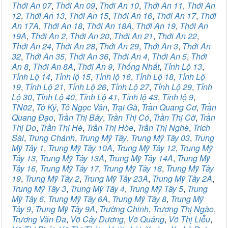
Thới An 07
,
Thới An 09
,
Thới An 10
,
Thới An 11
,
Thới An
12
,
Thới An 13
,
Thới An 15
,
Thới An 16
,
Thới An 17
,
Thới
An 17A
,
Thới An 18
,
Thới An 18A
,
Thới An 19
,
Thới An
19A
,
Thới An 2
,
Thới An 20
,
Thới An 21
,
Thới An 22
,
Thới An 24
,
Thới An 28
,
Thới An 29
,
Thới An 3
,
Thới An
32
,
Thới An 35
,
Thới An 36
,
Thới An 4
,
Thới An 5
,
Thới
An 8
,
Thới An 8A
,
Thới An 9
,
Thống Nhất
,
Tỉnh Lộ 13
,
Tỉnh Lộ 14
,
Tỉnh lộ 15
,
Tỉnh lộ 16
,
Tỉnh Lộ 18
,
Tỉnh Lộ
19
,
Tỉnh Lộ 21
,
Tỉnh Lộ 26
,
Tỉnh Lộ 27
,
Tỉnh Lộ 29
,
Tỉnh
Lộ 30
,
Tỉnh Lộ 40
,
Tỉnh Lộ 41
,
Tỉnh lộ 43
,
Tỉnh lộ 9
,
TN02
,
Tô Ký
,
Tô Ngọc Vân
,
Trại Gà
,
Trần Quang Cơ
,
Trần
Quang Đạo
,
Trần Thị Bảy
,
Trần Thị Có
,
Trần Thị Cờ
,
Trần
Thị Do
,
Trần Thị Hè
,
Trần Thị Hòe
,
Trần Thị Nghè
,
Trích
Sài
,
Trung Chánh
,
Trung Mỹ Tây
,
Trung Mỹ Tây 03
,
Trung
Mỹ Tây 1
,
Trung Mỹ Tây 10A
,
Trung Mỹ Tây 12
,
Trung Mỹ
Tây 13
,
Trung Mỹ Tây 13A
,
Trung Mỹ Tây 14A
,
Trung Mỹ
Tây 16
,
Trung Mỹ Tây 17
,
Trung Mỹ Tây 18
,
Trung Mỹ Tây
19
,
Trung Mỹ Tây 2
,
Trung Mỹ Tây 23A
,
Trung Mỹ Tây 2A
,
Trung Mỹ Tây 3
,
Trung Mỹ Tây 4
,
Trung Mỹ Tây 5
,
Trung
Mỹ Tây 6
,
Trung Mỹ Tây 6A
,
Trung Mỹ Tây 8
,
Trung Mỹ
Tây 9
,
Trung Mỹ Tây 9A
,
Trường Chinh
,
Trương Thị Ngào
,
Trương Văn Đa
,
Võ Cây Dương
,
Võ Quảng
,
Võ Thị Liễu
,