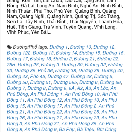
Giang, Kon Tum, Lai Châu, Lào Cai, Lạng Sơn, Lâm
Đồng, Đà Lạt, Long An, Nam Định, Nghệ An, Ninh Bình,
Ninh Thuận, Phú Thọ, Phú Yên, Quảng Bình, Quảng
Nam, Quảng Ngãi, Quảng Ninh, Quảng Trị, Sóc Trăng,
Sơn La, Tây Ninh, Thái Bình, Thái Nguyên, Thanh Hóa,
Huế, Tiền Giang, Trà Vinh, Tuyên Quang, Vĩnh Long,
Vĩnh Phúc, Yên Bái...
Đường/Phố tags:
Đường 1
,
Đường 10
,
Đường 12
,
Đường 122
,
Đường 13
,
Đường 14
,
Đường 15
,
Đường 16
,
Đường 17
,
Đường 18
,
Đường 2
,
Đường 21
,
Đường 22
,
25B
,
Đường 28
,
Đường 3
,
Đường 30
,
Đường 32
,
Đường
33
,
Đường 35
,
Phố 36
,
Đường 38
,
Đường 39
,
Đường 40
,
Đường 43
,
Phố 45
,
Đường 47
,
Đường 48
,
Đường 5
,
Đường 50
,
Đường 51
,
Đường 595
,
Đường 6
,
Đường 66
,
Đường 7
,
Đường 8
,
Đường 9
,
9A
,
A2
,
A3
,
An Lộc
,
An
Phú Đông
,
An Phú Đông 1
,
An Phú Đông 10
,
An Phú
Đông 11
,
An Phú Đông 12
,
An Phú Đông 13
,
An Phú
Đông 15
,
An Phú Đông 17
,
An Phú Đông 2
,
An Phú
Đông 21
,
An Phú Đông 22
,
An Phú Đông 25
,
An Phú
Đông 26
,
An Phú Đông 27
,
An Phú Đông 29
,
An Phú
Đông 3
,
An Phú Đông 31
,
An Phú Đông 35
,
An Phú
Đông 8
,
An Phú Đông 9
,
Ba Phụ
,
Bà Triệu
,
Bùi Công