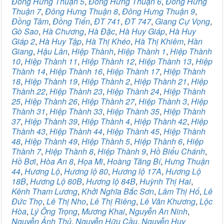
Đông Hưng Thuận 5
,
Đông Hưng Thuận 6
,
Đông Hưng
Thuận 7
,
Đông Hưng Thuận 8
,
Đông Hưng Thuận 9
,
Đồng Tâm
,
Đồng Tiến
,
ĐT 741
,
ĐT 747
,
Giang Cự Vọng
,
Gò Sao
,
Hà Chương
,
Hà Đặc
,
Hà Huy Giáp
,
Hà Huy
Giáp 2
,
Hà Huy Tập
,
Hà Thị Khéo
,
Hà Thị Khiêm
,
Hàn
Giang
,
Hậu Lân
,
Hiệp Thành
,
Hiệp Thành 1
,
Hiệp Thành
10
,
Hiệp Thành 11
,
Hiệp Thành 12
,
Hiệp Thành 13
,
Hiệp
Thành 14
,
Hiệp Thành 16
,
Hiệp Thành 17
,
Hiệp Thành
18
,
Hiệp Thành 19
,
Hiệp Thành 2
,
Hiệp Thành 21
,
Hiệp
Thành 22
,
Hiệp Thành 23
,
Hiệp Thành 24
,
Hiệp Thành
25
,
Hiệp Thành 26
,
Hiệp Thành 27
,
Hiệp Thành 3
,
Hiệp
Thành 31
,
Hiệp Thành 33
,
Hiệp Thành 35
,
Hiệp Thành
37
,
Hiệp Thành 39
,
Hiệp Thành 4
,
Hiệp Thành 42
,
Hiệp
Thành 43
,
Hiệp Thành 44
,
Hiệp Thành 45
,
Hiệp Thành
48
,
Hiệp Thành 49
,
Hiệp Thành 5
,
Hiệp Thành 6
,
Hiệp
Thành 7
,
Hiệp Thành 8
,
Hiệp Thành 9
,
Hồ Biểu Chánh
,
Hồ Bơi
,
Hòa An 8
,
Họa Mi
,
Hoàng Tăng Bí
,
Hưng Thuận
44
,
Hương Lộ
,
Hương lộ 80
,
Hương lộ 17A
,
Hương Lộ
18B
,
Hương Lộ 80B
,
Hương lộ 84B
,
Huỳnh Thị Hai
,
Kênh Tham Lương
,
Khởi Nghĩa Bắc Sơn
,
Lâm Thị Hố
,
Lê
Đức Thọ
,
Lê Thị Nho
,
Lê Thị Riêng
,
Lê Văn Khương
,
Lộc
Hòa
,
Lý Ông Trọng
,
Mương Khai
,
Nguyễn An Ninh
,
Nguyễn Ảnh Thủ
,
Nguyễn Hữu Cầu
,
Nguyễn Huy