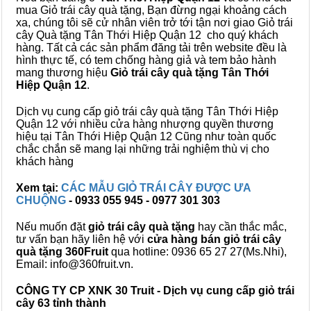
mua Giỏ trái cây quà tặng, Bạn đừng ngại khoảng cách
xa, chúng tôi sẽ cử nhân viên trở tới tận nơi giao Giỏ trái
cây Quà tặng Tân Thới Hiệp Quận 12 cho quý khách
hàng. Tất cả các sản phẩm đăng tải trên website đều là
hình thực tế, có tem chống hàng giả và tem bảo hành
mang thương hiệu
Giỏ trái cây quà tặng Tân Thới
Hiệp Quận 12
.
Dịch vụ cung cấp giỏ trái cây quà tặng Tân Thới Hiệp
Quận 12 với nhiều cửa hàng nhượng quyền thương
hiệu tại Tân Thới Hiệp Quận 12 Cũng như toàn quốc
chắc chắn sẽ mang lại những trải nghiệm thù vị cho
khách hàng
Xem tại:
CÁC MẪU GIỎ TRÁI CÂY ĐƯỢC ƯA
CHUỘNG
- 0933 055 945 - 0977 301 303
Nếu muốn đặt
giỏ trái cây quà tặng
hay cần thắc mắc,
tư vấn bạn hãy liên hệ với
cửa hàng bán
giỏ trái cây
quà tặng
360Fruit
qua hotline: 0936 65 27 27(Ms.Nhi),
Email: info@360fruit.vn.
CÔNG TY CP XNK 30 Truit - Dịch vụ cung cấp giỏ trái
cây 63 tỉnh thành