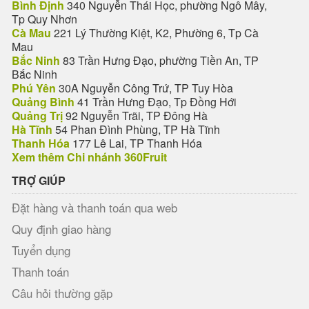
Bình Định
340 Nguyễn Thái Học, phường Ngô Mây,
Tp Quy Nhơn
Cà Mau
221 Lý Thường Kiệt, K2, Phường 6, Tp Cà
Mau
Bắc Ninh
83 Trần Hưng Đạo, phường Tiền An, TP
Bắc Ninh
Phú Yên
30A Nguyễn Công Trứ, TP Tuy Hòa
Quảng Bình
41 Trần Hưng Đạo, Tp Đồng Hới
Quảng Trị
92 Nguyễn Trãi, TP Đông Hà
Hà Tĩnh
54 Phan Đình Phùng, TP Hà Tĩnh
Thanh Hóa
177 Lê Lai, TP Thanh Hóa
Xem thêm Chi nhánh 360Fruit
TRỢ GIÚP
Đặt hàng và thanh toán qua web
Quy định giao hàng
Tuyển dụng
Thanh toán
Câu hỏi thường gặp