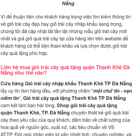
Nẵng
Vì để thuận tiện cho khách hàng trọng việc tìm kiếm thông tin
về giỏ trái cây đẹp hay giỏ trái cây nhập khẩu sang trọng,
chúng tôi đã cập nhật tất tần tật những mẫu giỏ trái cây mới
nhất và giá giỏ quà trái cây tại cửa hàng lên trên website để
khách hàng có thể tiện tham khảo và lựa chọn được giỏ trái
cây quà tặng phù hợp.
Liên hệ mua giỏ trái cây quà tặng quận Thanh Khê Đà
Nẵng như thế nào?
Cửa hàng Giỏ trái cây nhập khẩu Thanh Khê TP Đà Nẵng
lấy uy tín làm hàng đầu, với phương châm "
một chữ tín - vạn
niềm tin
",
Giỏ trái cây
quà tặng
Thanh Khê TP Đà Nẵng
cam kết làm bạn hài lòng.
Shop giỏ trái cây quà tặng
quận Thanh Khê, TP. Đà Nẵng
chuyên thiết kế giỏ quà trái
cây theo yêu cầu của quý khách, đảm bảo về chất lượng của
hoa quả về nguồn gốc, xuất xứ, các tiêu chuẩn về VS
ATTP. Đội ngũ nhân viên tư vấn nhiệt tình, chuyên nghiệp, và