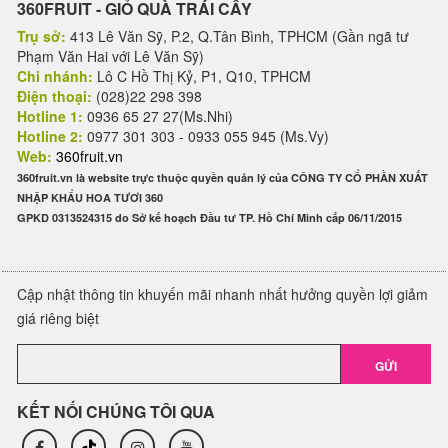
360FRUIT - GIỎ QUÀ TRÁI CÂY
Trụ sở:
413 Lê Văn Sỹ, P.2, Q.Tân Bình, TPHCM (Gần ngã tư
Phạm Văn Hai với Lê Văn Sỹ)
Chi nhánh:
Lô C Hồ Thị Kỷ, P1, Q10, TPHCM
Điện thoại:
(028)22 298 398
Hotline 1:
0936 65 27 27(Ms.Nhi)
Hotline 2:
0977 301 303 - 0933 055 945 (Ms.Vy)
Web:
360fruit.vn
360fruit.vn là website trực thuộc quyền quản lý của CÔNG TY CỔ PHẦN XUẤT
NHẬP KHẨU HOA TƯƠI 360
GPKD 0313524315 do Sở kế hoạch Đầu tư TP. Hồ Chí Minh cấp 06/11/2015
Cập nhật thông tin khuyến mãi nhanh nhất hưởng quyền lợi giảm
giá riêng biệt
GỬI
KẾT NỐI CHÚNG TÔI QUA