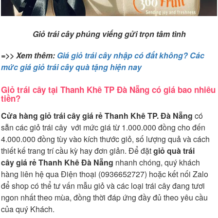
Giỏ trái cây phúng viếng gửi trọn tâm tình
=>> Xem thêm:
Giá giỏ trái cây nhập có đắt không? Các
mức giá giỏ trái cây quà tặng hiện nay
Giỏ trái cây tại Thanh Khê TP Đà Nẵng có giá bao nhiêu
tiền?
Cửa hàng giỏ trái cây giá rẻ Thanh Khê TP. Đà Nẵng
có
sẵn các giỏ trái cây với mức giá từ 1.000.000 đồng cho đến
4.000.000 đồng tùy vào kích thước giỏ, số lượng quả và cách
thiết kế trang trí cầu kỳ hay đơn giản. Để đặt
giỏ quà trái
cây giá rẻ Thanh Khê Đà Nẵng
nhanh chóng, quý khách
hàng liên hệ qua Điện thoại (0936652727) hoặc kết nối Zalo
để shop có thể tư vấn mẫu giỏ và các loại trái cây đang tươi
ngon nhất theo mùa, đồng thời đáp ứng đầy đủ theo yêu cầu
của quý Khách.