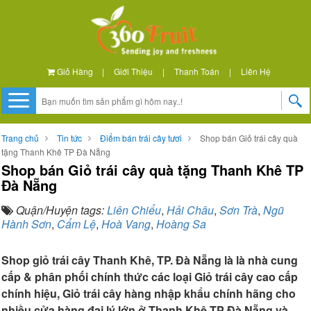
Giỏ Hàng
|
Giới Thiệu
|
Thanh Toán
|
Liên Hệ
Trang chủ
Tin tức
Điểm bán trái cây tươi
Shop bán Giỏ trái cây quà
tặng Thanh Khê TP Đà Nẵng
Shop bán Giỏ trái cây quà tặng Thanh Khê TP
Đà Nẵng
Quận/Huyện tags:
Liên Chiểu
,
Hải Châu
,
Sơn Trà
,
Ngũ
Hành Sơn
,
Cẩm Lệ
,
Hoà Vang
,
Hoàng Sa
Shop giỏ trái cây Thanh Khê, TP. Đà Nẵng là là nhà cung
cấp & phân phối chính thức các loại Giỏ trái cây cao cấp
chính hiệu, Giỏ trái cây hàng nhập khẩu chính hãng cho
nhiều cửa hàng đại lý lớn ở Thanh Khê TP Đà Nẵng và