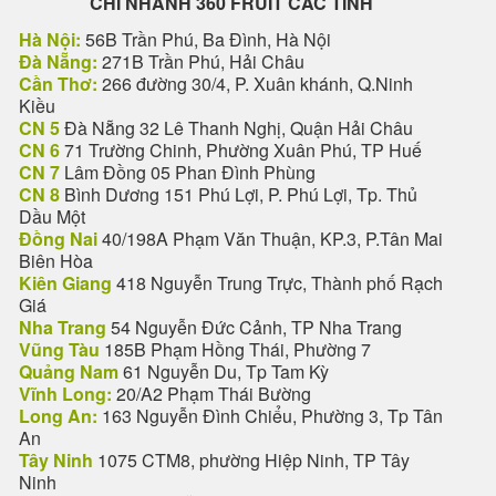
CHI NHANH 360 FRUIT CÁC TỈNH
Hà Nội:
56B Trần Phú, Ba Đình, Hà Nội
Đà Nẵng:
271B Trần Phú, Hải Châu
Cần Thơ:
266 đường 30/4, P. Xuân khánh, Q.Ninh
Kiều
CN 5
Đà Nẵng 32 Lê Thanh Nghị, Quận Hải Châu
CN 6
71 Trường Chinh, Phường Xuân Phú, TP Huế
CN 7
Lâm Đồng 05 Phan Đình Phùng
CN 8
Bình Dương 151 Phú Lợi, P. Phú Lợi, Tp. Thủ
Dầu Một
Đồng Nai
40/198A Phạm Văn Thuận, KP.3, P.Tân Mai
Biên Hòa
Kiên Giang
418 Nguyễn Trung Trực, Thành phố Rạch
Giá
Nha Trang
54 Nguyễn Đức Cảnh, TP Nha Trang
Vũng Tàu
185B Phạm Hồng Thái, Phường 7
Quảng Nam
61 Nguyễn Du, Tp Tam Kỳ
Vĩnh Long:
20/A2 Phạm Thái Bường
Long An:
163 Nguyễn Đình Chiểu, Phường 3, Tp Tân
An
Tây Ninh
1075 CTM8, phường Hiệp Ninh, TP Tây
Ninh