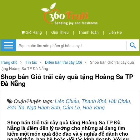
Giỏ Hàng
|
Giới Thiệu
|
Thanh Toán
|
Liên Hệ
Trang chủ
Tin tức
Điểm bán trái cây tươi
Shop bán Giỏ trái cây quà
tặng Hoàng Sa TP Đà Nẵng
Shop bán Giỏ trái cây quà tặng Hoàng Sa TP
Đà Nẵng
Quận/Huyện tags:
Liên Chiểu
,
Thanh Khê
,
Hải Châu
,
Sơn Trà
,
Ngũ Hành Sơn
,
Cẩm Lệ
,
Hoà Vang
Shop bán Giỏ trái cây quà tặng Hoàng Sa TP Đà
Nẵng là điểm đến lý tưởng cho những ai đang tìm
kiếm một món quà độc đáo và ý nghĩa để dành cho
người thân, bạn bè hoặc đối tác kinh doanh. Với sự