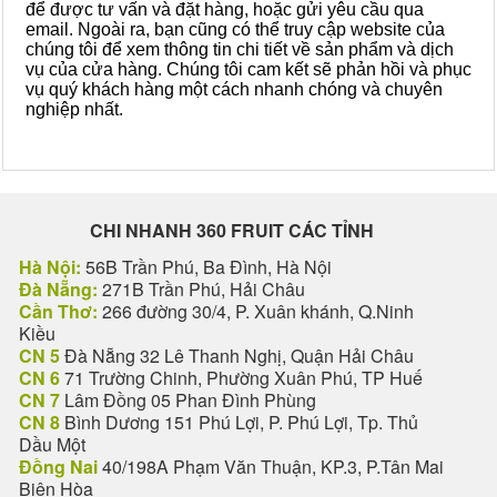
để được tư vấn và đặt hàng, hoặc gửi yêu cầu qua
email. Ngoài ra, bạn cũng có thể truy cập website của
chúng tôi để xem thông tin chi tiết về sản phẩm và dịch
vụ của cửa hàng. Chúng tôi cam kết sẽ phản hồi và phục
vụ quý khách hàng một cách nhanh chóng và chuyên
nghiệp nhất.
CHI NHANH 360 FRUIT CÁC TỈNH
Hà Nội:
56B Trần Phú, Ba Đình, Hà Nội
Đà Nẵng:
271B Trần Phú, Hải Châu
Cần Thơ:
266 đường 30/4, P. Xuân khánh, Q.Ninh
Kiều
CN 5
Đà Nẵng 32 Lê Thanh Nghị, Quận Hải Châu
CN 6
71 Trường Chinh, Phường Xuân Phú, TP Huế
CN 7
Lâm Đồng 05 Phan Đình Phùng
CN 8
Bình Dương 151 Phú Lợi, P. Phú Lợi, Tp. Thủ
Dầu Một
Đồng Nai
40/198A Phạm Văn Thuận, KP.3, P.Tân Mai
Biên Hòa