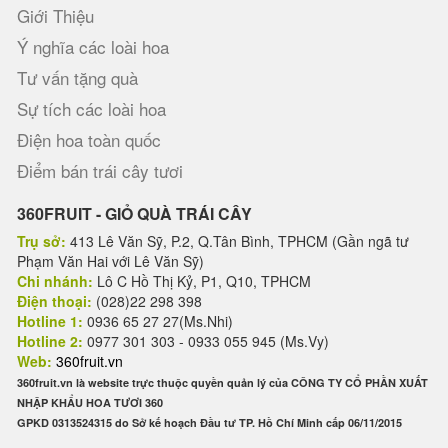
Giới Thiệu
Ý nghĩa các loài hoa
Tư vấn tặng quà
Sự tích các loài hoa
Điện hoa toàn quốc
Điểm bán trái cây tươi
360FRUIT - GIỎ QUÀ TRÁI CÂY
Trụ sở:
413 Lê Văn Sỹ, P.2, Q.Tân Bình, TPHCM (Gần ngã tư
Phạm Văn Hai với Lê Văn Sỹ)
Chi nhánh:
Lô C Hồ Thị Kỷ, P1, Q10, TPHCM
Điện thoại:
(028)22 298 398
Hotline 1:
0936 65 27 27(Ms.Nhi)
Hotline 2:
0977 301 303 - 0933 055 945 (Ms.Vy)
Web:
360fruit.vn
360fruit.vn là website trực thuộc quyền quản lý của CÔNG TY CỔ PHẦN XUẤT
NHẬP KHẨU HOA TƯƠI 360
GPKD 0313524315 do Sở kế hoạch Đầu tư TP. Hồ Chí Minh cấp 06/11/2015