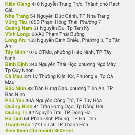
Kiên Giang
418 Nguyễn Trung Trực, Thành phố Rạch
Giá
Nha Trang
54 Nguyễn Đức Cảnh, TP Nha Trang
Vũng Tàu
185B Phạm Hồng Thái, Phường 7
Quảng Nam
61 Nguyễn Du, Tp Tam Kỳ
Vĩnh Long:
20/A2 Phạm Thái Bường
Long An:
163 Nguyễn Đình Chiểu, Phường 3, Tp Tân
An
Tây Ninh
1075 CTM8, phường Hiệp Ninh, TP Tây
Ninh
Bình Định
340 Nguyễn Thái Học, phường Ngô Mây,
Tp Quy Nhơn
Cà Mau
221 Lý Thường Kiệt, K2, Phường 6, Tp Cà
Mau
Bắc Ninh
83 Trần Hưng Đạo, phường Tiền An, TP
Bắc Ninh
Phú Yên
30A Nguyễn Công Trứ, TP Tuy Hòa
Quảng Bình
41 Trần Hưng Đạo, Tp Đồng Hới
Quảng Trị
92 Nguyễn Trãi, TP Đông Hà
Hà Tĩnh
54 Phan Đình Phùng, TP Hà Tĩnh
Thanh Hóa
177 Lê Lai, TP Thanh Hóa
Xem thêm Chi nhánh 360Fruit