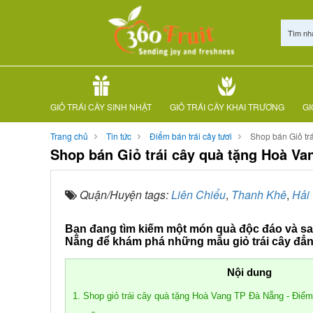
Tìm nh
GIỎ TRÁI CÂY SINH NHẬT
GIỎ TRÁI CÂY KHAI TRƯƠNG
GI
Trang chủ
Tin tức
Điểm bán trái cây tươi
Shop bán Giỏ tr
Shop bán Giỏ trái cây quà tặng Hoà V
Quận/Huyện tags:
Liên Chiểu
,
Thanh Khê
,
Hải
Bạn đang tìm kiếm một món quà độc đáo và sa
Nẵng để khám phá những mẫu giỏ trái cây đẳn
Nội dung
1. Shop giỏ trái cây quà tặng Hoà Vang TP Đà Nẵng - Điểm