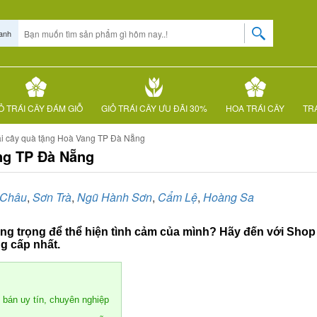
anh
Ỏ TRÁI CÂY ĐÁM GIỖ
GIỎ TRÁI CÂY ƯU ĐÃI 30%
HOA TRÁI CÂY
TRÁ
ái cây quà tặng Hoà Vang TP Đà Nẵng
ang TP Đà Nẵng
 Châu
,
Sơn Trà
,
Ngũ Hành Sơn
,
Cẩm Lệ
,
Hoàng Sa
ng trọng để thể hiện tình cảm của mình? Hãy đến với Sho
g cấp nhất.
 bán uy tín, chuyên nghiệp