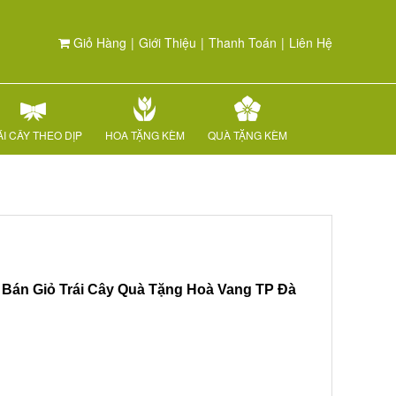
Giỏ Hàng
|
Giới Thiệu
|
Thanh Toán
|
Liên Hệ
I CÂY THEO DỊP
HOA TẶNG KÈM
QUÀ TẶNG KÈM
p Bán Giỏ Trái Cây Quà Tặng Hoà Vang TP Đà