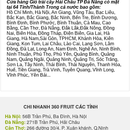
Cửa hàng Giỏ trái cây Hải Châu TP Đà Nẵng có mặt
tại 64 Tỉnh/Thành Trong cả nước bao gồm:
Hồ Chí Minh, Hà Nội, An Giang, Vũng Tàu, Bạc Liêu,
Bắc Kạn, Bắc Giang, Bắc Ninh, Bến Tre, Bình Dương,
Bình Định, Bình Phước, Bình Thuận, Cà Mau, Cao
Bằng, Cần Thơ, Đà Nẵng, Đắk Lắk,Đắk Nông, Đồng
Nai, Biên Hòa, Đồng Tháp, Điện Biên, Gia Lai, Hà
Giang, Hà Nam,Sài Gòn, TPHCM, Khánh Hòa, Kiên
Giang, Kon Tum, Lai Châu, Lào Cai, Lạng Sơn, Lâm
Đồng, Đà Lạt, Long An, Nam Định, Nghệ An, Ninh Bình,
Ninh Thuận, Phú Thọ, Phú Yên, Quảng Bình, Quảng
Nam, Quảng Ngãi, Quảng Ninh, Quảng Trị, Sóc Trăng,
Sơn La, Tây Ninh, Thái Bình, Thái Nguyên, Thanh Hóa,
Huế, Tiền Giang, Trà Vinh, Tuyên Quang, Vĩnh Long,
Vĩnh Phúc, Yên Bái...
CHI NHANH 360 FRUIT CÁC TỈNH
Hà Nội:
56B Trần Phú, Ba Đình, Hà Nội
Đà Nẵng:
271B Trần Phú, Hải Châu
Cần Thơ:
266 đường 30/4, P. Xuân khánh, Q.Ninh