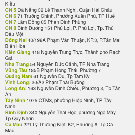
Kiều
CN 5
Đà Nẵng 32 Lê Thanh Nghị, Quận Hải Châu
CN 6
71 Trường Chinh, Phường Xuân Phú, TP Huế
CN 7
Lâm Đồng 05 Phan Đình Phùng
CN 8
Bình Dương 151 Phú Lợi, P. Phú Lợi, Tp. Thủ
Dầu Một
Đồng Nai
40/198A Phạm Văn Thuận, KP.3, P.Tân Mai
Biên Hòa
Kiên Giang
418 Nguyễn Trung Trực, Thành phố Rạch
Giá
Nha Trang
54 Nguyễn Đức Cảnh, TP Nha Trang
Vũng Tàu
185B Phạm Hồng Thái, Phường 7
Quảng Nam
61 Nguyễn Du, Tp Tam Kỳ
Vĩnh Long:
20/A2 Phạm Thái Bường
Long An:
163 Nguyễn Đình Chiểu, Phường 3, Tp Tân
An
Tây Ninh
1075 CTM8, phường Hiệp Ninh, TP Tây
Ninh
Bình Định
340 Nguyễn Thái Học, phường Ngô Mây,
Tp Quy Nhơn
Cà Mau
221 Lý Thường Kiệt, K2, Phường 6, Tp Cà
Mau