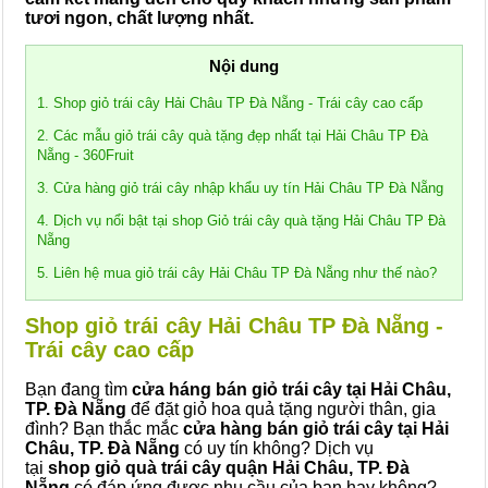
tươi ngon, chất lượng nhất.
Nội dung
1. Shop giỏ trái cây Hải Châu TP Đà Nẵng - Trái cây cao cấp
2. Các mẫu giỏ trái cây quà tặng đẹp nhất tại Hải Châu TP Đà
Nẵng - 360Fruit
3. Cửa hàng giỏ trái cây nhập khẩu uy tín Hải Châu TP Đà Nẵng
4. Dịch vụ nổi bật tại shop Giỏ trái cây quà tặng Hải Châu TP Đà
Nẵng
5. Liên hệ mua giỏ trái cây Hải Châu TP Đà Nẵng như thế nào?
Shop giỏ trái cây Hải Châu TP Đà Nẵng -
Trái cây cao cấp
Bạn đang tìm
cửa háng bán giỏ trái cây tại Hải Châu,
TP. Đà Nẵng
để đặt giỏ hoa quả tặng người thân, gia
đình? Bạn thắc mắc
cửa hàng bán giỏ trái cây tại Hải
Châu, TP. Đà Nẵng
có uy tín không? Dịch vụ
tại
shop giỏ quà trái cây quận Hải Châu, TP. Đà
Nẵng
có đáp ứng được nhu cầu của bạn hay không?