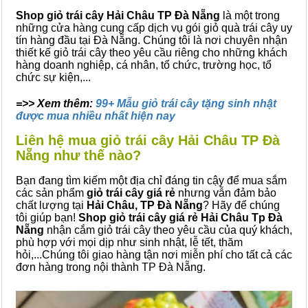
Shop giỏ trái cây Hải Châu TP Đà Nẵng
là một trong
những cửa hàng cung cấp dịch vụ gói giỏ quà trái cây uy
tín hàng đầu tại Đà Nẵng. Chúng tôi là nơi chuyên nhận
thiết kế giỏ trái cây theo yêu cầu riêng cho những khách
hàng doanh nghiệp, cá nhân, tổ chức, trường học, tổ
chức sự kiện,...
=>> Xem thêm:
99+ Mẫu giỏ trái cây tặng sinh nhật
được mua nhiều nhất hiện nay
Liên hệ mua giỏ trái cây Hải Châu TP Đà
Nẵng như thế nào?
Bạn đang tìm kiếm một địa chỉ đáng tin cậy để mua sắm
các sản phẩm
giỏ trái cây giá rẻ
nhưng vẫn đảm bảo
chất lượng tại
Hải Châu, TP Đà Nẵng
? Hãy để chúng
tôi giúp bạn!
Shop giỏ trái cây giá rẻ Hải Châu Tp Đà
Nẵng
nhận cắm giỏ trái cây theo yêu cầu của quý khách,
phù hợp với mọi dịp như sinh nhật, lễ tết, thăm
hỏi,...Chúng tôi giao hàng tận nơi miễn phí cho tất cả các
đơn hàng trong nội thành TP Đà Nẵng.