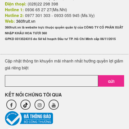
Điện thoại:
(028)22 298 398
Hotline 1:
0936 65 27 27(Ms.Nhi)
Hotline 2:
0977 301 303 - 0933 055 945 (Ms.Vy)
Web:
360fruit.vn
360fruit.vn là website trực thuộc quyền quản lý của CÔNG TY CỔ PHẦN XUẤT
NHẬP KHẨU HOA TƯƠI 360
GPKD 0313524315 do Sở kế hoạch Đầu tư TP. Hồ Chí Minh cấp 06/11/2015
Cập nhật thông tin khuyến mãi nhanh nhất hưởng quyền lợi giảm
giá riêng biệt
GỬI
KẾT NỐI CHÚNG TÔI QUA