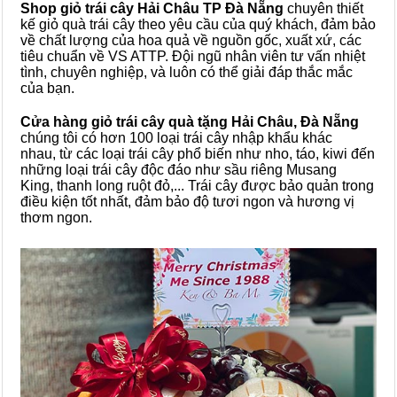
Shop giỏ trái cây Hải Châu TP Đà Nẵng
chuyên thiết
kế giỏ quà trái cây theo yêu cầu của quý khách, đảm bảo
về chất lượng của hoa quả về nguồn gốc, xuất xứ, các
tiêu chuẩn về VS ATTP. Đội ngũ nhân viên tư vấn nhiệt
tình, chuyên nghiệp, và luôn có thể giải đáp thắc mắc
của bạn.
Cửa hàng giỏ trái cây quà tặng Hải Châu, Đà Nẵng
chúng tôi có hơn 100 loại trái cây nhập khẩu khác
nhau, từ các loại trái cây phổ biến như nho, táo, kiwi đến
những loại trái cây độc đáo như sầu riêng Musang
King, thanh long ruột đỏ,... Trái cây được bảo quản trong
điều kiện tốt nhất, đảm bảo độ tươi ngon và hương vị
thơm ngon.