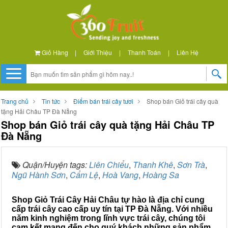
Giỏ Hàng
|
Giới Thiệu
|
Thanh Toán
|
Liên Hệ
Trang chủ
Tin tức
Điểm bán trái cây tươi
Shop bán Giỏ trái cây quà
tặng Hải Châu TP Đà Nẵng
Shop bán Giỏ trái cây quà tặng Hải Châu TP
Đà Nẵng
Quận/Huyện tags:
Liên Chiểu
,
Thanh Khê
,
Sơn Trà
,
Ngũ Hành Sơn
,
Cẩm Lệ
,
Hoà Vang
,
Hoàng Sa
Shop Giỏ Trái Cây Hải Châu tự hào là địa chỉ cung
cấp trái cây cao cấp uy tín tại TP Đà Nẵng. Với nhiều
năm kinh nghiệm trong lĩnh vực trái cây, chúng tôi
cam kết mang đến cho quý khách những sản phẩm