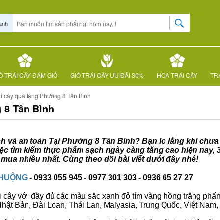
anh
Ỏ TRÁI CÂY ĐÁM GIỖ
GIỎ TRÁI CÂY ƯU ĐÃI 30%
HOA TRÁI CÂY
TRÁ
ái cây quà tặng Phường 8 Tân Bình
 8 Tân Bình
ạch và an toàn Tại Phường 8 Tân Bình? Bạn lo lắng khi chưa
việc tìm kiếm thực phẩm sạch ngày càng tăng cao hiện nay, 
mua nhiều nhất. Cùng theo dõi bài viết dưới đây nhé!
CHUỘNG
- 0933 055 945 - 0977 301 303 - 0936 65 27 27
i cây với đầy đủ các màu sắc xanh đỏ tím vàng hồng trắng phấn..
ư Nhật Bản, Đài Loan, Thái Lan, Malyasia, Trung Quốc, Việt Nam, 