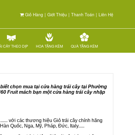
Giỏ Hàng
|
Giới Thiệu
|
Thanh Toán
|
Liên Hệ
I CÂY THEO DỊP
HOA TẶNG KÈM
QUÀ TẶNG KÈM
 biết chọn mua tại cửa hàng trái cây tại Phường
360 Fruit mách bạn một cửa hàng trái cây nhập
.... với các thương hiệu Giỏ trái cây chính hãng
Hàn Quốc, Nga, Mỹ, Pháp, Đức, Italy.....