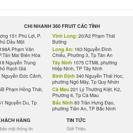
CHI NHANH 360 FRUIT CÁC TỈNH
ng 151 Phú Lợi, P.
Vĩnh Long:
20/A2 Phạm Thái
Thủ Dầu Một
Bường
198A Phạm Văn
Long An:
163 Nguyễn Đình
P.Tân Mai Biên Hòa
Chiểu, Phường 3, Tp Tân An
18 Nguyễn Trung
Tây Ninh
1075 CTM8, phường
phố Rạch Giá
Hiệp Ninh, TP Tây Ninh
 Nguyễn Đức Cảnh,
Bình Định
340 Nguyễn Thái Học,
phường Ngô Mây, Tp Quy Nhơn
B Phạm Hồng Thái,
Cà Mau
221 Lý Thường Kiệt, K2,
Phường 6, Tp Cà Mau
1 Nguyễn Du, Tp
Bắc Ninh
83 Trần Hưng Đạo,
phường Tiền An, TP Bắc Ninh
KHÁCH HÀNG
TIN TỨC
bảo mật thông tin
Giới Thiệu