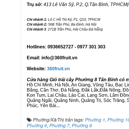
Trụ sở:
413 Lê Văn Sỹ, P.2, Q.Tân Bình, TPHCM(
Chi nhánh 1:
Lô C Hồ Thị Kỷ, P1, Q10, TPHCM
Chi nhánh 2:
56B Trần Phú, Ba Đình, Hà Nội
Chi nhánh 3
: 271B Trần Phú, Hải Châu Đà Nẵng
Hotlines: 0936652727 - 0977 301 303
Email: info@360fruit.vn
Website:
360fruit.vn
Cửa hàng Giỏ trái cây Phường 8 Tân Bình có m
Hồ Chí Minh, Hà Nội, An Giang, Vũng Tàu, Bạc L
Bằng, Cần Thơ, Đà Nẵng, Đắk Lắk,Đắk Nông, Đồn
Kon Tum, Lai Châu, Lào Cai, Lạng Sơn, Lâm Đồn
Quảng Ngãi, Quảng Ninh, Quảng Trị, Sóc Trăng, S
Phúc, Yên Bái...
Phường/Xã/Thị trấn tags:
Phường 1
,
Phường 1
Phường 6
,
Phường 7
,
Phường 9