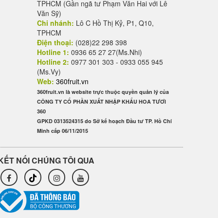
TPHCM (Gần ngã tư Phạm Văn Hai với Lê
Văn Sỹ)
Chi nhánh:
Lô C Hồ Thị Kỷ, P1, Q10,
TPHCM
Điện thoại:
(028)22 298 398
Hotline 1:
0936 65 27 27(Ms.Nhi)
Hotline 2:
0977 301 303 - 0933 055 945
(Ms.Vy)
Web:
360fruit.vn
360fruit.vn là website trực thuộc quyền quản lý của
CÔNG TY CỔ PHẦN XUẤT NHẬP KHẨU HOA TƯƠI
360
GPKD 0313524315 do Sở kế hoạch Đầu tư TP. Hồ Chí
Minh cấp 06/11/2015
KẾT NỐI CHÚNG TÔI QUA