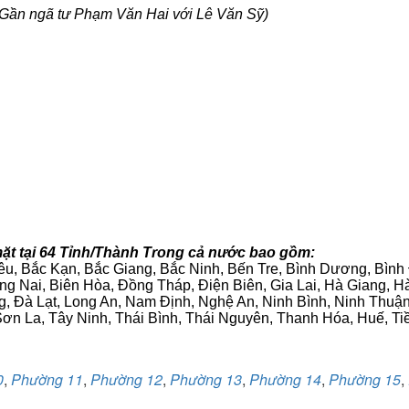
Gần ngã tư Phạm Văn Hai với Lê Văn Sỹ)
ặt tại 64 Tỉnh/Thành Trong cả nước bao gồm:
iêu, Bắc Kạn, Bắc Giang, Bắc Ninh, Bến Tre, Bình Dương, Bìn
g Nai, Biên Hòa, Đồng Tháp, Điện Biên, Gia Lai, Hà Giang,
g, Đà Lạt, Long An, Nam Định, Nghệ An, Ninh Bình, Ninh Thuậ
ơn La, Tây Ninh, Thái Bình, Thái Nguyên, Thanh Hóa, Huế, Ti
0
,
Phường 11
,
Phường 12
,
Phường 13
,
Phường 14
,
Phường 15
,