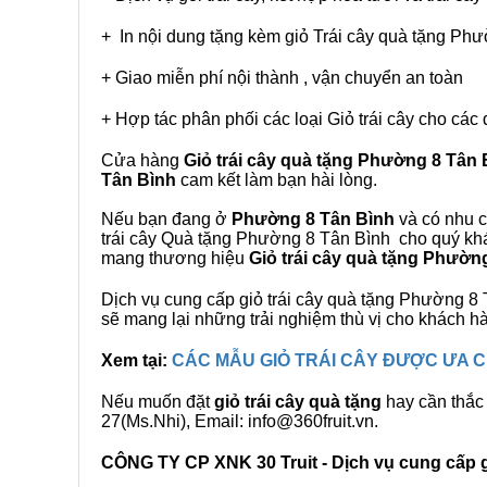
+ In nội dung tặng kèm giỏ Trái cây quà tặng Ph
+ Giao miễn phí nội thành , vận chuyển an toàn
+ Hợp tác phân phối các loại Giỏ trái cây cho các 
Cửa hàng
Giỏ trái cây quà tặng Phường 8 Tân 
Tân Bình
cam kết làm bạn hài lòng.
Nếu bạn đang ở
Phường 8 Tân Bình
và có nhu c
trái cây Quà tặng Phường 8 Tân Bình cho quý khác
mang thương hiệu
Giỏ trái cây quà tặng Phườn
Dịch vụ cung cấp giỏ trái cây quà tặng Phường 
sẽ mang lại những trải nghiệm thù vị cho khách h
Xem tại:
CÁC MẪU GIỎ TRÁI CÂY ĐƯỢC ƯA
Nếu muốn đặt
giỏ trái cây quà tặng
hay cần thắc 
27(Ms.Nhi), Email: info@360fruit.vn.
CÔNG TY CP XNK 30 Truit - Dịch vụ cung cấp gi