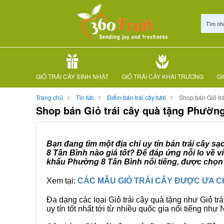
Tìm nh
GIỎ TRÁI CÂY SINH NHẬT
GIỎ TRÁI CÂY KHAI TRƯƠNG
GI
Trang chủ
Tin tức
Điểm bán trái cây tươi
Shop bán Giỏ tr
Shop bán Giỏ trái cây quà tặng Phường
Bạn đang tìm một địa chỉ uy tín bán trái cây s
8 Tân Bình nào giá tốt? Để đáp ứng nỗi lo về 
khẩu Phường 8 Tân Bình nổi tiếng, được chọn 
Xem tại:
CÁC MẪU GIỎ TRÁI CÂY ĐƯỢC ƯA 
Đa dạng các loại Giỏ trái cây quà tặng như Giỏ trá
uy tín tốt nhất tới từ nhiều quốc gia nổi tiếng nh