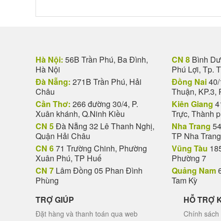
Hà Nội:
56B Trần Phú, Ba Đình,
CN 8
Bình Dươ
Hà Nội
Phú Lợi, Tp. 
Đà Nẵng:
271B Trần Phú, Hải
Đồng Nai
40/
Châu
Thuận, KP.3, 
Cần Thơ:
266 đường 30/4, P.
Kiên Giang
4
Xuân khánh, Q.Ninh Kiều
Trực, Thành 
CN 5
Đà Nẵng 32 Lê Thanh Nghị,
Nha Trang
54
Quận Hải Châu
TP Nha Trang
CN 6
71 Trường Chinh, Phường
Vũng Tàu
185
Xuân Phú, TP Huế
Phường 7
CN 7
Lâm Đồng 05 Phan Đình
Quảng Nam
6
Phùng
Tam Kỳ
TRỢ GIÚP
HỖ TRỢ 
Đặt hàng và thanh toán qua web
Chính sách 