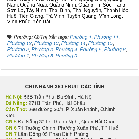
Nam, Quảng Ngãi, Quảng Ninh, Quảng Trị, Sóc Trăng,
Sơn La, Tây Ninh, Thái Bình, Thái Nguyên, Thanh Hóa,
Huế, Tiền Giang, Trà Vinh, Tuyên Quang, Vĩnh Long,
Vĩnh Phúc, Yên Bái...
Phường/Xã/Thị trấn tags:
Phường 1
,
Phường 11
,
Phường 12
,
Phường 13
,
Phường 14
,
Phường 15
,
Phường 2
,
Phường 3
,
Phường 4
,
Phường 5
,
Phường 6
,
Phường 7
,
Phường 8
,
Phường 9
CHI NHANH 360 FRUIT CÁC TỈNH
Hà Nội:
56B Trần Phú, Ba Đình, Hà Nội
Đà Nẵng:
271B Trần Phú, Hải Châu
Cần Thơ:
266 đường 30/4, P. Xuân khánh, Q.Ninh
Kiều
CN 5
Đà Nẵng 32 Lê Thanh Nghị, Quận Hải Châu
CN 6
71 Trường Chinh, Phường Xuân Phú, TP Huế
CN 7
Lâm Đồng 05 Phan Đình Phùng