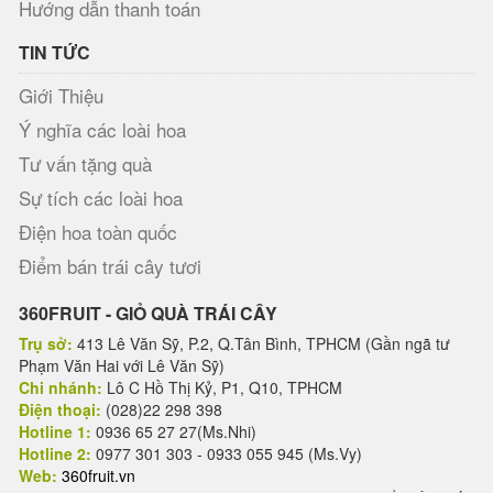
Hướng dẫn thanh toán
TIN TỨC
Giới Thiệu
Ý nghĩa các loài hoa
Tư vấn tặng quà
Sự tích các loài hoa
Điện hoa toàn quốc
Điểm bán trái cây tươi
360FRUIT - GIỎ QUÀ TRÁI CÂY
Trụ sở:
413 Lê Văn Sỹ, P.2, Q.Tân Bình, TPHCM (Gần ngã tư
Phạm Văn Hai với Lê Văn Sỹ)
Chi nhánh:
Lô C Hồ Thị Kỷ, P1, Q10, TPHCM
Điện thoại:
(028)22 298 398
Hotline 1:
0936 65 27 27(Ms.Nhi)
Hotline 2:
0977 301 303 - 0933 055 945 (Ms.Vy)
Web:
360fruit.vn