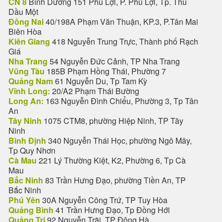
CN 8
Bình Dương 151 Phú Lợi, P. Phú Lợi, Tp. Thủ
Dầu Một
Đồng Nai
40/198A Phạm Văn Thuận, KP.3, P.Tân Mai
Biên Hòa
Kiên Giang
418 Nguyễn Trung Trực, Thành phố Rạch
Giá
Nha Trang
54 Nguyễn Đức Cảnh, TP Nha Trang
Vũng Tàu
185B Phạm Hồng Thái, Phường 7
Quảng Nam
61 Nguyễn Du, Tp Tam Kỳ
Vĩnh Long:
20/A2 Phạm Thái Bường
Long An:
163 Nguyễn Đình Chiểu, Phường 3, Tp Tân
An
Tây Ninh
1075 CTM8, phường Hiệp Ninh, TP Tây
Ninh
Bình Định
340 Nguyễn Thái Học, phường Ngô Mây,
Tp Quy Nhơn
Cà Mau
221 Lý Thường Kiệt, K2, Phường 6, Tp Cà
Mau
Bắc Ninh
83 Trần Hưng Đạo, phường Tiền An, TP
Bắc Ninh
Phú Yên
30A Nguyễn Công Trứ, TP Tuy Hòa
Quảng Bình
41 Trần Hưng Đạo, Tp Đồng Hới
Quảng Trị
92 Nguyễn Trãi, TP Đông Hà