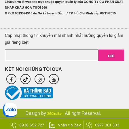
360fruit.vn là website trực thuộc quyền quản lý của CÔNG TY CỔ PHẦN XUẤT
NHẬP KHẨU HOA TƯƠI 360
GPKD 0313524315 do Sở kế hoạch Đầu tư TP. Hồ Chí Minh cấp 06/11/2015
Cập nhật thông tin khuyến mãi nhanh nhất hưởng quyền lợi giảm
giá riêng biệt
GỬI
KẾT NỐI CHÚNG TÔI QUA
Design by
All right Reserval.
360fruit.vn
0936 652 727
Nhắn tin Zalo
0977 301 303