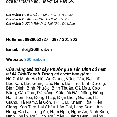
ngã tư Phạm Văn Hai với Lê Văn Sỹ)
Chi nhánh 1:
Lô C Hồ Thị Kỷ, P1, Q10, TPHCM
Chi nhánh 2:
56B Trần Phú, Ba Đình, Hà Nội
Chi nhánh 3
: 271B Trần Phú, Hải Châu Đà Nẵng
Hotlines: 0936652727 - 0977 301 303
Email: info@360fruit.vn
Website:
360fruit.vn
Cửa hàng Giỏ trái cây Phường 10 Tân Bình có mặt
tại 64 Tỉnh/Thành Trong cả nước bao gồm:
Hồ Chí Minh, Hà Nội, An Giang, Vũng Tàu, Bạc Liêu,
Bắc Kạn, Bắc Giang, Bắc Ninh, Bến Tre, Bình Dương,
Bình Định, Bình Phước, Bình Thuận, Cà Mau, Cao
Bằng, Cần Thơ, Đà Nẵng, Đắk Lắk,Đắk Nông, Đồng
Nai, Biên Hòa, Đồng Tháp, Điện Biên, Gia Lai, Hà
Giang, Hà Nam,Sài Gòn, TPHCM, Khánh Hòa, Kiên
Giang, Kon Tum, Lai Châu, Lào Cai, Lạng Sơn, Lâm
Đồng, Đà Lạt, Long An, Nam Định, Nghệ An, Ninh Bình,
Ninh Thuận, Phú Thọ, Phú Yên, Quảng Bình, Quảng