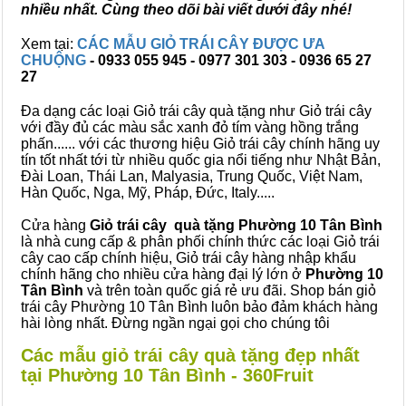
nhiều nhất. Cùng theo dõi bài viết dưới đây nhé!
Xem tại:
CÁC MẪU GIỎ TRÁI CÂY ĐƯỢC ƯA
CHUỘNG
- 0933 055 945 - 0977 301 303 - 0936 65 27
27
Đa dạng các loại Giỏ trái cây quà tặng như Giỏ trái cây
với đầy đủ các màu sắc xanh đỏ tím vàng hồng trắng
phấn...... với các thương hiệu Giỏ trái cây chính hãng uy
tín tốt nhất tới từ nhiều quốc gia nổi tiếng như Nhật Bản,
Đài Loan, Thái Lan, Malyasia, Trung Quốc, Việt Nam,
Hàn Quốc, Nga, Mỹ, Pháp, Đức, Italy.....
Cửa hàng
Giỏ trái cây quà tặng Phường 10 Tân Bình
là nhà cung cấp & phân phối chính thức các loại Giỏ trái
cây cao cấp chính hiệu, Giỏ trái cây hàng nhập khẩu
chính hãng cho nhiều cửa hàng đại lý lớn ở
Phường 10
Tân Bình
và trên toàn quốc giá rẻ ưu đãi. Shop bán giỏ
trái cây Phường 10 Tân Bình luôn bảo đảm khách hàng
hài lòng nhất. Đừng ngần ngại gọi cho chúng tôi
Các mẫu giỏ trái cây quà tặng đẹp nhất
tại Phường 10 Tân Bình - 360Fruit