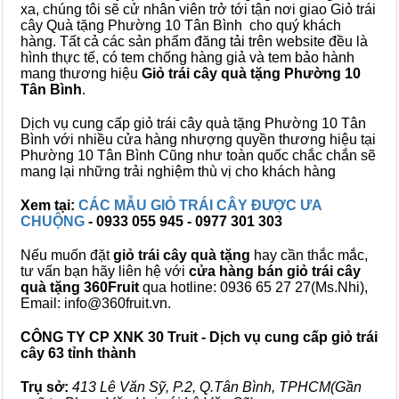
xa, chúng tôi sẽ cử nhân viên trở tới tận nơi giao Giỏ trái
cây Quà tặng Phường 10 Tân Bình cho quý khách
hàng. Tất cả các sản phẩm đăng tải trên website đều là
hình thực tế, có tem chống hàng giả và tem bảo hành
mang thương hiệu
Giỏ trái cây quà tặng Phường 10
Tân Bình
.
Dịch vụ cung cấp giỏ trái cây quà tặng Phường 10 Tân
Bình với nhiều cửa hàng nhượng quyền thương hiệu tại
Phường 10 Tân Bình Cũng như toàn quốc chắc chắn sẽ
mang lại những trải nghiệm thù vị cho khách hàng
Xem tại:
CÁC MẪU GIỎ TRÁI CÂY ĐƯỢC ƯA
CHUỘNG
- 0933 055 945 - 0977 301 303
Nếu muốn đặt
giỏ trái cây quà tặng
hay cần thắc mắc,
tư vấn bạn hãy liên hệ với
cửa hàng bán
giỏ trái cây
quà tặng
360Fruit
qua hotline: 0936 65 27 27(Ms.Nhi),
Email: info@360fruit.vn.
CÔNG TY CP XNK 30 Truit - Dịch vụ cung cấp giỏ trái
cây 63 tỉnh thành
Trụ sở:
413 Lê Văn Sỹ, P.2, Q.Tân Bình, TPHCM(Gần