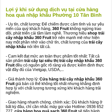
Lợi ý khi sử dụng dịch vụ tại cửa hàng
hoa quả nhập khẩu Phường 10 Tân Bình
- Uy tín, chất lượng: Để chiếm được cảm tình và sự yêu
mến của quý khách hàng,
360 Fruit
không ngừng trao
dồi, phát triển cái tâm làm nghề. Thương hiệu
shop trái
cây nhập khẩu 360 Fruit
trở nên mạnh mẽ như hiện
nay một phần nhờ vào chữ tín, chất lượng của
trái cây
nhập khẩu
nói lên tất cả.
- Cam kết đạt mức an toàn thực phẩm tốt nhất: Tất cả
sản phẩm
trái cây tại siêu thị trái cây nhập khẩu 360
Fruit
đều có nguồn gốc rõ ràng và được kiểm định thực
vật đầy đủ của Vietgap, USDA,...
- Giá thành hợp lý:
Cửa hàng trái cây nhập khẩu 360
Fruit
giá bán có thể không tốt nhất nhưng khẳng định
hợp lý với chất lượng tương xứng khi khách hàng trải
nghiệm.
- Giao hàng nhanh chóng, chính xác: Dù khách hàng ở
bất kỳ đâu, chỉ cần nhắc máy gọi vào Hotline: 0936 652
727,
cửa hàng hoa quả sạch 360 Fruit
sẽ tiến hành