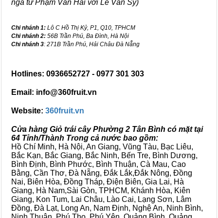
ngã tư Phạm Văn Hai với Lê Văn Sỹ)
Chi nhánh 1:
Lô C Hồ Thị Kỷ, P1, Q10, TPHCM
Chi nhánh 2:
56B Trần Phú, Ba Đình, Hà Nội
Chi nhánh 3
: 271B Trần Phú, Hải Châu Đà Nẵng
Hotlines: 0936652727 - 0977 301 303
Email: info@360fruit.vn
Website:
360fruit.vn
Cửa hàng Giỏ trái cây Phường 2 Tân Bình có mặt tại
64 Tỉnh/Thành Trong cả nước bao gồm:
Hồ Chí Minh, Hà Nội, An Giang, Vũng Tàu, Bạc Liêu,
Bắc Kạn, Bắc Giang, Bắc Ninh, Bến Tre, Bình Dương,
Bình Định, Bình Phước, Bình Thuận, Cà Mau, Cao
Bằng, Cần Thơ, Đà Nẵng, Đắk Lắk,Đắk Nông, Đồng
Nai, Biên Hòa, Đồng Tháp, Điện Biên, Gia Lai, Hà
Giang, Hà Nam,Sài Gòn, TPHCM, Khánh Hòa, Kiên
Giang, Kon Tum, Lai Châu, Lào Cai, Lạng Sơn, Lâm
Đồng, Đà Lạt, Long An, Nam Định, Nghệ An, Ninh Bình,
Ninh Thuận, Phú Thọ, Phú Yên, Quảng Bình, Quảng