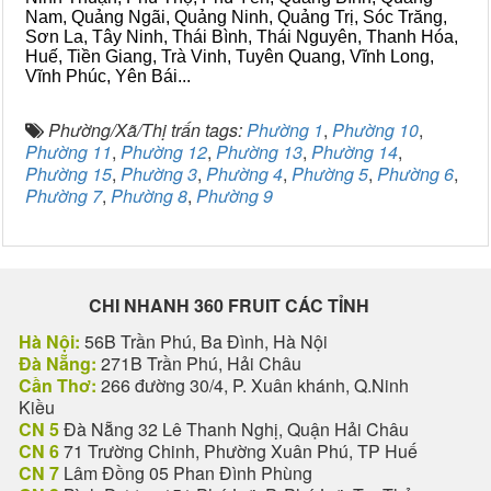
Nam, Quảng Ngãi, Quảng Ninh, Quảng Trị, Sóc Trăng,
Sơn La, Tây Ninh, Thái Bình, Thái Nguyên, Thanh Hóa,
Huế, Tiền Giang, Trà Vinh, Tuyên Quang, Vĩnh Long,
Vĩnh Phúc, Yên Bái...
Phường/Xã/Thị trấn tags:
Phường 1
,
Phường 10
,
Phường 11
,
Phường 12
,
Phường 13
,
Phường 14
,
Phường 15
,
Phường 3
,
Phường 4
,
Phường 5
,
Phường 6
,
Phường 7
,
Phường 8
,
Phường 9
CHI NHANH 360 FRUIT CÁC TỈNH
Hà Nội:
56B Trần Phú, Ba Đình, Hà Nội
Đà Nẵng:
271B Trần Phú, Hải Châu
Cần Thơ:
266 đường 30/4, P. Xuân khánh, Q.Ninh
Kiều
CN 5
Đà Nẵng 32 Lê Thanh Nghị, Quận Hải Châu
CN 6
71 Trường Chinh, Phường Xuân Phú, TP Huế
CN 7
Lâm Đồng 05 Phan Đình Phùng