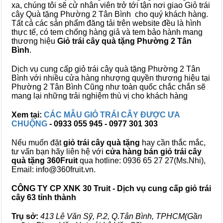
xa, chúng tôi sẽ cử nhân viên trở tới tận nơi giao Giỏ trái
cây Quà tặng Phường 2 Tân Bình cho quý khách hàng.
Tất cả các sản phẩm đăng tải trên website đều là hình
thực tế, có tem chống hàng giả và tem bảo hành mang
thương hiệu
Giỏ trái cây quà tặng Phường 2 Tân
Bình
.
Dịch vụ cung cấp giỏ trái cây quà tặng Phường 2 Tân
Bình với nhiều cửa hàng nhượng quyền thương hiệu tại
Phường 2 Tân Bình Cũng như toàn quốc chắc chắn sẽ
mang lại những trải nghiệm thù vị cho khách hàng
Xem tại:
CÁC MẪU GIỎ TRÁI CÂY ĐƯỢC ƯA
CHUỘNG
- 0933 055 945 - 0977 301 303
Nếu muốn đặt
giỏ trái cây quà tặng
hay cần thắc mắc,
tư vấn bạn hãy liên hệ với
cửa hàng bán
giỏ trái cây
quà tặng
360Fruit
qua hotline: 0936 65 27 27(Ms.Nhi),
Email: info@360fruit.vn.
CÔNG TY CP XNK 30 Truit - Dịch vụ cung cấp giỏ trái
cây 63 tỉnh thành
Trụ sở:
413 Lê Văn Sỹ, P.2, Q.Tân Bình, TPHCM(Gần