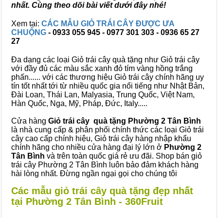
nhất. Cùng theo dõi bài viết dưới đây nhé!
Xem tại:
CÁC MẪU GIỎ TRÁI CÂY ĐƯỢC ƯA
CHUỘNG
- 0933 055 945 - 0977 301 303 - 0936 65 27
27
Đa dạng các loại Giỏ trái cây quà tặng như Giỏ trái cây
với đầy đủ các màu sắc xanh đỏ tím vàng hồng trắng
phấn...... với các thương hiệu Giỏ trái cây chính hãng uy
tín tốt nhất tới từ nhiều quốc gia nổi tiếng như Nhật Bản,
Đài Loan, Thái Lan, Malyasia, Trung Quốc, Việt Nam,
Hàn Quốc, Nga, Mỹ, Pháp, Đức, Italy.....
Cửa hàng
Giỏ trái cây quà tặng Phường 2 Tân Bình
là nhà cung cấp & phân phối chính thức các loại Giỏ trái
cây cao cấp chính hiệu, Giỏ trái cây hàng nhập khẩu
chính hãng cho nhiều cửa hàng đại lý lớn ở
Phường 2
Tân Bình
và trên toàn quốc giá rẻ ưu đãi. Shop bán giỏ
trái cây Phường 2 Tân Bình luôn bảo đảm khách hàng
hài lòng nhất. Đừng ngần ngại gọi cho chúng tôi
Các mẫu giỏ trái cây quà tặng đẹp nhất
tại Phường 2 Tân Bình - 360Fruit