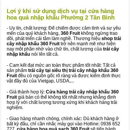
Lợi ý khi sử dụng dịch vụ tại cửa hàng
hoa quả nhập khẩu Phường 2 Tân Bình
- Uy tín, chất lượng: Để chiếm được cảm tình và sự yêu
mến của quý khách hàng,
360 Fruit
không ngừng trao
dồi, phát triển cái tâm làm nghề. Thương hiệu
shop trái
cây nhập khẩu 360 Fruit
trở nên mạnh mẽ như hiện
nay một phần nhờ vào chữ tín, chất lượng của
trái cây
nhập khẩu
nói lên tất cả.
- Cam kết đạt mức an toàn thực phẩm tốt nhất: Tất cả
sản phẩm
trái cây tại siêu thị trái cây nhập khẩu 360
Fruit
đều có nguồn gốc rõ ràng và được kiểm định thực
vật đầy đủ của Vietgap, USDA,...
- Giá thành hợp lý:
Cửa hàng trái cây nhập khẩu 360
Fruit
giá bán có thể không tốt nhất nhưng khẳng định
hợp lý với chất lượng tương xứng khi khách hàng trải
nghiệm.
- Giao hàng nhanh chóng, chính xác: Dù khách hàng ở
bất kỳ đâu, chỉ cần nhắc máy gọi vào Hotline: 0936 652
727,
cửa hàng hoa quả sạch 360 Fruit
sẽ tiến hành