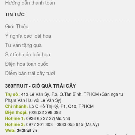
Hướng dẫn thanh toán
TIN TỨC
Giới Thiệu
Ý nghĩa các loài hoa
Tư vấn tặng quà
Sự tích các loài hoa
Điện hoa toàn quốc
Điểm bán trái cây tươi
360FRUIT - GIỎ QUÀ TRÁI CÂY
Trụ sở:
413 Lê Văn Sỹ, P.2, Q.Tân Bình, TPHCM (Gần ngã tư
Phạm Văn Hai với Lê Văn Sỹ)
Chi nhánh:
Lô C Hồ Thị Kỷ, P1, Q10, TPHCM
Điện thoại:
(028)22 298 398
Hotline 1:
0936 65 27 27(Ms.Nhi)
Hotline 2:
0977 301 303 - 0933 055 945 (Ms.Vy)
Web:
360fruit.vn