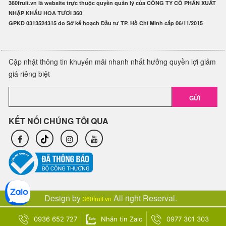
360fruit.vn là website trực thuộc quyền quản lý của CÔNG TY CỔ PHẦN XUẤT
NHẬP KHẨU HOA TƯƠI 360
GPKD 0313524315 do Sở kế hoạch Đầu tư TP. Hồ Chí Minh cấp 06/11/2015
Cập nhật thông tin khuyến mãi nhanh nhất hưởng quyền lợi giảm
giá riêng biệt
GỬI
KẾT NỐI CHÚNG TÔI QUA
Design by
All right Reserval.
360fruit.vn
0936 652 727
Nhắn tin Zalo
0977 301 303