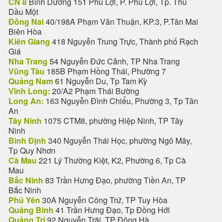
CN 8
Bình Dương 151 Phú Lợi, P. Phú Lợi, Tp. Thủ
Dầu Một
Đồng Nai
40/198A Phạm Văn Thuận, KP.3, P.Tân Mai
Biên Hòa
Kiên Giang
418 Nguyễn Trung Trực, Thành phố Rạch
Giá
Nha Trang
54 Nguyễn Đức Cảnh, TP Nha Trang
Vũng Tàu
185B Phạm Hồng Thái, Phường 7
Quảng Nam
61 Nguyễn Du, Tp Tam Kỳ
Vĩnh Long:
20/A2 Phạm Thái Bường
Long An:
163 Nguyễn Đình Chiểu, Phường 3, Tp Tân
An
Tây Ninh
1075 CTM8, phường Hiệp Ninh, TP Tây
Ninh
Bình Định
340 Nguyễn Thái Học, phường Ngô Mây,
Tp Quy Nhơn
Cà Mau
221 Lý Thường Kiệt, K2, Phường 6, Tp Cà
Mau
Bắc Ninh
83 Trần Hưng Đạo, phường Tiền An, TP
Bắc Ninh
Phú Yên
30A Nguyễn Công Trứ, TP Tuy Hòa
Quảng Bình
41 Trần Hưng Đạo, Tp Đồng Hới
Quảng Trị
92 Nguyễn Trãi, TP Đông Hà