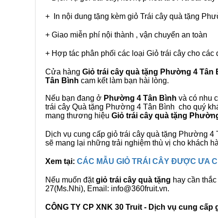
+ In nội dung tặng kèm giỏ Trái cây quà tặng Ph
+ Giao miễn phí nội thành , vận chuyển an toàn
+ Hợp tác phân phối các loại Giỏ trái cây cho các 
Cửa hàng
Giỏ trái cây quà tặng Phường 4 Tân 
Tân Bình
cam kết làm bạn hài lòng.
Nếu bạn đang ở
Phường 4 Tân Bình
và có nhu c
trái cây Quà tặng Phường 4 Tân Bình cho quý khác
mang thương hiệu
Giỏ trái cây quà tặng Phườn
Dịch vụ cung cấp giỏ trái cây quà tặng Phường 
sẽ mang lại những trải nghiệm thù vị cho khách h
Xem tại:
CÁC MẪU GIỎ TRÁI CÂY ĐƯỢC ƯA
Nếu muốn đặt
giỏ trái cây quà tặng
hay cần thắc 
27(Ms.Nhi), Email: info@360fruit.vn.
CÔNG TY CP XNK 30 Truit - Dịch vụ cung cấp gi