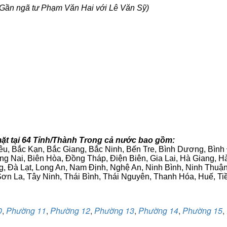
Gần ngã tư Phạm Văn Hai với Lê Văn Sỹ)
ặt tại 64 Tỉnh/Thành Trong cả nước bao gồm:
iêu, Bắc Kạn, Bắc Giang, Bắc Ninh, Bến Tre, Bình Dương, Bìn
g Nai, Biên Hòa, Đồng Tháp, Điện Biên, Gia Lai, Hà Giang,
g, Đà Lạt, Long An, Nam Định, Nghệ An, Ninh Bình, Ninh Thuậ
ơn La, Tây Ninh, Thái Bình, Thái Nguyên, Thanh Hóa, Huế, Ti
0
,
Phường 11
,
Phường 12
,
Phường 13
,
Phường 14
,
Phường 15
,