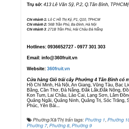
Trụ sở:
413 Lê Văn Sỹ, P.2, Q.Tân Bình, TPHCM(
Chi nhánh 1:
Lô C Hồ Thị Kỷ, P1, Q10, TPHCM
Chi nhánh 2:
56B Trần Phú, Ba Đình, Hà Nội
Chi nhánh 3
: 271B Trần Phú, Hải Châu Đà Nẵng
Hotlines: 0936652727 - 0977 301 303
Email: info@360fruit.vn
Website:
360fruit.vn
Cửa hàng Giỏ trái cây Phường 4 Tân Bình có m
Hồ Chí Minh, Hà Nội, An Giang, Vũng Tàu, Bạc L
Bằng, Cần Thơ, Đà Nẵng, Đắk Lắk,Đắk Nông, Đồn
Kon Tum, Lai Châu, Lào Cai, Lạng Sơn, Lâm Đồn
Quảng Ngãi, Quảng Ninh, Quảng Trị, Sóc Trăng, S
Phúc, Yên Bái...
Phường/Xã/Thị trấn tags:
Phường 1
,
Phường 1
Phường 7
,
Phường 8
,
Phường 9