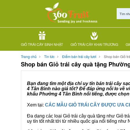
Tìm nh
GIỎ TRÁI CÂY SINH NHẬT
GIỎ TRÁI CÂY KHAI TRƯƠNG
GI
Trang chủ
Tin tức
Điểm bán trái cây tươi
Shop bán Giỏ tr
Shop bán Giỏ trái cây quà tặng Phường
Bạn đang tìm một địa chỉ uy tín bán trái cây s
4 Tân Bình nào giá tốt? Để đáp ứng nỗi lo về 
khẩu Phường 4 Tân Bình nổi tiếng, được chọn 
Xem tại:
CÁC MẪU GIỎ TRÁI CÂY ĐƯỢC ƯA 
Đa dạng các loại Giỏ trái cây quà tặng như Giỏ trá
uy tín tốt nhất tới từ nhiều quốc gia nổi tiếng nh