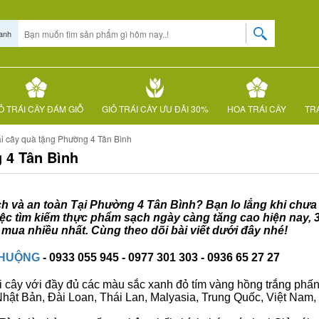
anh
Ỏ TRÁI CÂY ĐÁM GIỖ
GIỎ TRÁI CÂY ƯU ĐÃI 30%
HOA TRÁI CÂY
TRÁ
ái cây quà tặng Phường 4 Tân Bình
 4 Tân Bình
ạch và an toàn Tại Phường 4 Tân Bình? Bạn lo lắng khi chưa
việc tìm kiếm thực phẩm sạch ngày càng tăng cao hiện nay, 
mua nhiều nhất. Cùng theo dõi bài viết dưới đây nhé!
CHUỘNG
- 0933 055 945 - 0977 301 303 - 0936 65 27 27
i cây với đầy đủ các màu sắc xanh đỏ tím vàng hồng trắng phấn..
ư Nhật Bản, Đài Loan, Thái Lan, Malyasia, Trung Quốc, Việt Nam, 