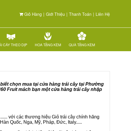
Giỏ Hàng
|
Giới Thiệu
|
Thanh Toán
|
Liên Hệ
I CÂY THEO DỊP
HOA TẶNG KÈM
QUÀ TẶNG KÈM
 biết chọn mua tại cửa hàng trái cây tại Phường
360 Fruit mách bạn một cửa hàng trái cây nhập
.... với các thương hiệu Giỏ trái cây chính hãng
Hàn Quốc, Nga, Mỹ, Pháp, Đức, Italy.....