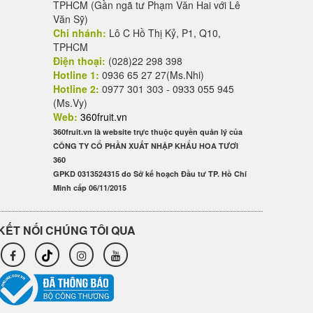
TPHCM (Gần ngã tư Phạm Văn Hai với Lê
Văn Sỹ)
Chi nhánh:
Lô C Hồ Thị Kỷ, P1, Q10,
TPHCM
Điện thoại:
(028)22 298 398
Hotline 1:
0936 65 27 27(Ms.Nhi)
Hotline 2:
0977 301 303 - 0933 055 945
(Ms.Vy)
Web:
360fruit.vn
360fruit.vn là website trực thuộc quyền quản lý của
CÔNG TY CỔ PHẦN XUẤT NHẬP KHẨU HOA TƯƠI
360
GPKD 0313524315 do Sở kế hoạch Đầu tư TP. Hồ Chí
Minh cấp 06/11/2015
KẾT NỐI CHÚNG TÔI QUA