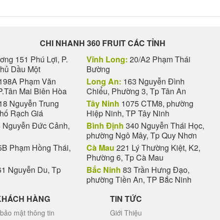
CHI NHANH 360 FRUIT CÁC TỈNH
ng 151 Phú Lợi, P.
Vĩnh Long:
20/A2 Phạm Thái
Thủ Dầu Một
Bường
198A Phạm Văn
Long An:
163 Nguyễn Đình
P.Tân Mai Biên Hòa
Chiểu, Phường 3, Tp Tân An
18 Nguyễn Trung
Tây Ninh
1075 CTM8, phường
phố Rạch Giá
Hiệp Ninh, TP Tây Ninh
 Nguyễn Đức Cảnh,
Bình Định
340 Nguyễn Thái Học,
phường Ngô Mây, Tp Quy Nhơn
B Phạm Hồng Thái,
Cà Mau
221 Lý Thường Kiệt, K2,
Phường 6, Tp Cà Mau
1 Nguyễn Du, Tp
Bắc Ninh
83 Trần Hưng Đạo,
phường Tiền An, TP Bắc Ninh
KHÁCH HÀNG
TIN TỨC
bảo mật thông tin
Giới Thiệu