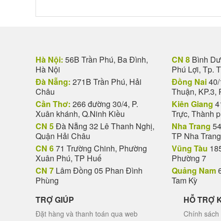
Hà Nội:
56B Trần Phú, Ba Đình,
CN 8
Bình Dươ
Hà Nội
Phú Lợi, Tp. 
Đà Nẵng:
271B Trần Phú, Hải
Đồng Nai
40/
Châu
Thuận, KP.3, 
Cần Thơ:
266 đường 30/4, P.
Kiên Giang
4
Xuân khánh, Q.Ninh Kiều
Trực, Thành 
CN 5
Đà Nẵng 32 Lê Thanh Nghị,
Nha Trang
54
Quận Hải Châu
TP Nha Trang
CN 6
71 Trường Chinh, Phường
Vũng Tàu
185
Xuân Phú, TP Huế
Phường 7
CN 7
Lâm Đồng 05 Phan Đình
Quảng Nam
6
Phùng
Tam Kỳ
TRỢ GIÚP
HỖ TRỢ 
Đặt hàng và thanh toán qua web
Chính sách 