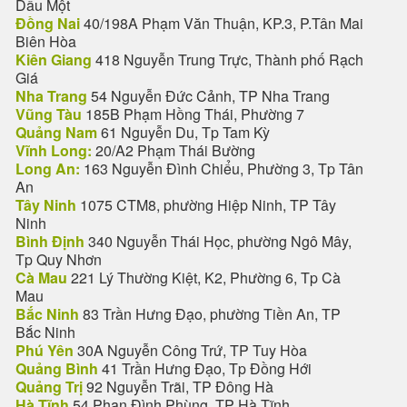
Dầu Một
Đồng Nai
40/198A Phạm Văn Thuận, KP.3, P.Tân Mai
Biên Hòa
Kiên Giang
418 Nguyễn Trung Trực, Thành phố Rạch
Giá
Nha Trang
54 Nguyễn Đức Cảnh, TP Nha Trang
Vũng Tàu
185B Phạm Hồng Thái, Phường 7
Quảng Nam
61 Nguyễn Du, Tp Tam Kỳ
Vĩnh Long:
20/A2 Phạm Thái Bường
Long An:
163 Nguyễn Đình Chiểu, Phường 3, Tp Tân
An
Tây Ninh
1075 CTM8, phường Hiệp Ninh, TP Tây
Ninh
Bình Định
340 Nguyễn Thái Học, phường Ngô Mây,
Tp Quy Nhơn
Cà Mau
221 Lý Thường Kiệt, K2, Phường 6, Tp Cà
Mau
Bắc Ninh
83 Trần Hưng Đạo, phường Tiền An, TP
Bắc Ninh
Phú Yên
30A Nguyễn Công Trứ, TP Tuy Hòa
Quảng Bình
41 Trần Hưng Đạo, Tp Đồng Hới
Quảng Trị
92 Nguyễn Trãi, TP Đông Hà
Hà Tĩnh
54 Phan Đình Phùng, TP Hà Tĩnh