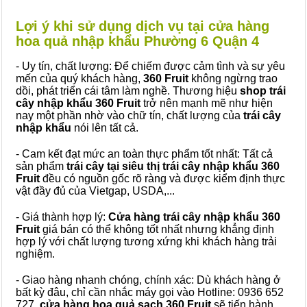
Lợi ý khi sử dụng dịch vụ tại cửa hàng
hoa quả nhập khẩu Phường 6 Quận 4
- Uy tín, chất lượng: Để chiếm được cảm tình và sự yêu
mến của quý khách hàng,
360 Fruit
không ngừng trao
dồi, phát triển cái tâm làm nghề. Thương hiệu
shop trái
cây nhập khẩu 360 Fruit
trở nên mạnh mẽ như hiện
nay một phần nhờ vào chữ tín, chất lượng của
trái cây
nhập khẩu
nói lên tất cả.
- Cam kết đạt mức an toàn thực phẩm tốt nhất: Tất cả
sản phẩm
trái cây tại siêu thị trái cây nhập khẩu 360
Fruit
đều có nguồn gốc rõ ràng và được kiểm định thực
vật đầy đủ của Vietgap, USDA,...
- Giá thành hợp lý:
Cửa hàng trái cây nhập khẩu 360
Fruit
giá bán có thể không tốt nhất nhưng khẳng định
hợp lý với chất lượng tương xứng khi khách hàng trải
nghiệm.
- Giao hàng nhanh chóng, chính xác: Dù khách hàng ở
bất kỳ đâu, chỉ cần nhắc máy gọi vào Hotline: 0936 652
727,
cửa hàng hoa quả sạch 360 Fruit
sẽ tiến hành