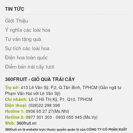
TIN TỨC
Giới Thiệu
Ý nghĩa các loài hoa
Tư vấn tặng quà
Sự tích các loài hoa
Điện hoa toàn quốc
Điểm bán trái cây tươi
360FRUIT - GIỎ QUÀ TRÁI CÂY
Trụ sở:
413 Lê Văn Sỹ, P.2, Q.Tân Bình, TPHCM (Gần ngã tư
Phạm Văn Hai với Lê Văn Sỹ)
Chi nhánh:
Lô C Hồ Thị Kỷ, P1, Q10, TPHCM
Điện thoại:
(028)22 298 398
Hotline 1:
0936 65 27 27(Ms.Nhi)
Hotline 2:
0977 301 303 - 0933 055 945 (Ms.Vy)
Web:
360fruit.vn
360fruit.vn là website trực thuộc quyền quản lý của CÔNG TY CỔ PHẦN XUẤT