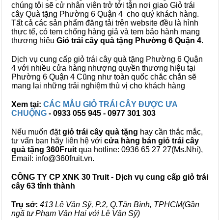
chúng tôi sẽ cử nhân viên trở tới tận nơi giao Giỏ trái
cây Quà tặng Phường 6 Quận 4 cho quý khách hàng.
Tất cả các sản phẩm đăng tải trên website đều là hình
thực tế, có tem chống hàng giả và tem bảo hành mang
thương hiệu
Giỏ trái cây quà tặng Phường 6 Quận 4
.
Dịch vụ cung cấp giỏ trái cây quà tặng Phường 6 Quận
4 với nhiều cửa hàng nhượng quyền thương hiệu tại
Phường 6 Quận 4 Cũng như toàn quốc chắc chắn sẽ
mang lại những trải nghiệm thù vị cho khách hàng
Xem tại:
CÁC MẪU GIỎ TRÁI CÂY ĐƯỢC ƯA
CHUỘNG
- 0933 055 945 - 0977 301 303
Nếu muốn đặt
giỏ trái cây quà tặng
hay cần thắc mắc,
tư vấn bạn hãy liên hệ với
cửa hàng bán
giỏ trái cây
quà tặng
360Fruit
qua hotline: 0936 65 27 27(Ms.Nhi),
Email: info@360fruit.vn.
CÔNG TY CP XNK 30 Truit - Dịch vụ cung cấp giỏ trái
cây 63 tỉnh thành
Trụ sở:
413 Lê Văn Sỹ, P.2, Q.Tân Bình, TPHCM(Gần
ngã tư Phạm Văn Hai với Lê Văn Sỹ)