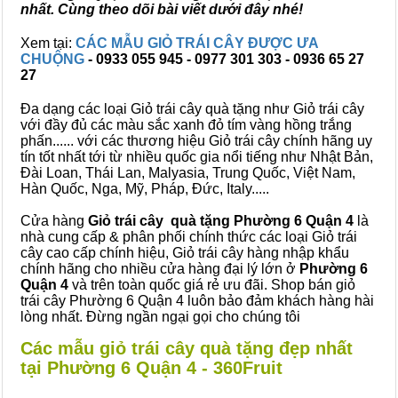
nhất. Cùng theo dõi bài viết dưới đây nhé!
Xem tại:
CÁC MẪU GIỎ TRÁI CÂY ĐƯỢC ƯA
CHUỘNG
- 0933 055 945 - 0977 301 303 - 0936 65 27
27
Đa dạng các loại Giỏ trái cây quà tặng như Giỏ trái cây
với đầy đủ các màu sắc xanh đỏ tím vàng hồng trắng
phấn...... với các thương hiệu Giỏ trái cây chính hãng uy
tín tốt nhất tới từ nhiều quốc gia nổi tiếng như Nhật Bản,
Đài Loan, Thái Lan, Malyasia, Trung Quốc, Việt Nam,
Hàn Quốc, Nga, Mỹ, Pháp, Đức, Italy.....
Cửa hàng
Giỏ trái cây quà tặng Phường 6 Quận 4
là
nhà cung cấp & phân phối chính thức các loại Giỏ trái
cây cao cấp chính hiệu, Giỏ trái cây hàng nhập khẩu
chính hãng cho nhiều cửa hàng đại lý lớn ở
Phường 6
Quận 4
và trên toàn quốc giá rẻ ưu đãi. Shop bán giỏ
trái cây Phường 6 Quận 4 luôn bảo đảm khách hàng hài
lòng nhất. Đừng ngần ngại gọi cho chúng tôi
Các mẫu giỏ trái cây quà tặng đẹp nhất
tại Phường 6 Quận 4 - 360Fruit