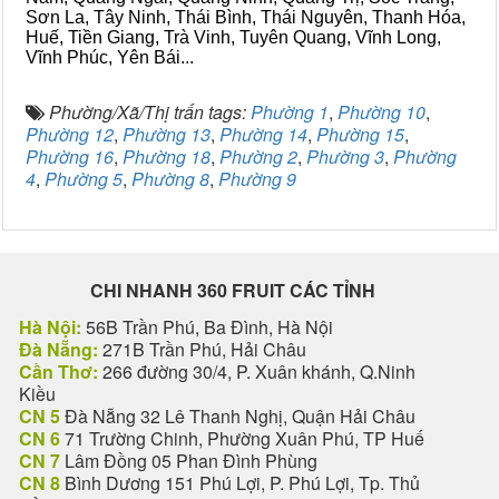
Sơn La, Tây Ninh, Thái Bình, Thái Nguyên, Thanh Hóa,
Huế, Tiền Giang, Trà Vinh, Tuyên Quang, Vĩnh Long,
Vĩnh Phúc, Yên Bái...
Phường/Xã/Thị trấn tags:
Phường 1
,
Phường 10
,
Phường 12
,
Phường 13
,
Phường 14
,
Phường 15
,
Phường 16
,
Phường 18
,
Phường 2
,
Phường 3
,
Phường
4
,
Phường 5
,
Phường 8
,
Phường 9
CHI NHANH 360 FRUIT CÁC TỈNH
Hà Nội:
56B Trần Phú, Ba Đình, Hà Nội
Đà Nẵng:
271B Trần Phú, Hải Châu
Cần Thơ:
266 đường 30/4, P. Xuân khánh, Q.Ninh
Kiều
CN 5
Đà Nẵng 32 Lê Thanh Nghị, Quận Hải Châu
CN 6
71 Trường Chinh, Phường Xuân Phú, TP Huế
CN 7
Lâm Đồng 05 Phan Đình Phùng
CN 8
Bình Dương 151 Phú Lợi, P. Phú Lợi, Tp. Thủ