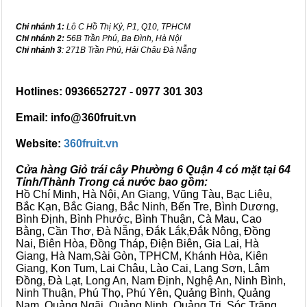
Chi nhánh 1:
Lô C Hồ Thị Kỷ, P1, Q10, TPHCM
Chi nhánh 2:
56B Trần Phú, Ba Đình, Hà Nội
Chi nhánh 3
: 271B Trần Phú, Hải Châu Đà Nẵng
Hotlines: 0936652727 - 0977 301 303
Email: info@360fruit.vn
Website:
360fruit.vn
Cửa hàng Giỏ trái cây Phường 6 Quận 4 có mặt tại 64
Tỉnh/Thành Trong cả nước bao gồm:
Hồ Chí Minh, Hà Nội, An Giang, Vũng Tàu, Bạc Liêu,
Bắc Kạn, Bắc Giang, Bắc Ninh, Bến Tre, Bình Dương,
Bình Định, Bình Phước, Bình Thuận, Cà Mau, Cao
Bằng, Cần Thơ, Đà Nẵng, Đắk Lắk,Đắk Nông, Đồng
Nai, Biên Hòa, Đồng Tháp, Điện Biên, Gia Lai, Hà
Giang, Hà Nam,Sài Gòn, TPHCM, Khánh Hòa, Kiên
Giang, Kon Tum, Lai Châu, Lào Cai, Lạng Sơn, Lâm
Đồng, Đà Lạt, Long An, Nam Định, Nghệ An, Ninh Bình,
Ninh Thuận, Phú Thọ, Phú Yên, Quảng Bình, Quảng
Nam, Quảng Ngãi, Quảng Ninh, Quảng Trị, Sóc Trăng,