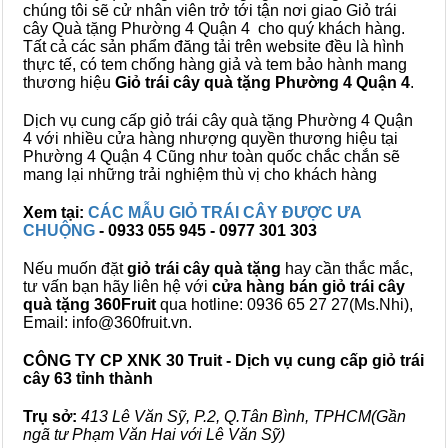
chúng tôi sẽ cử nhân viên trở tới tận nơi giao Giỏ trái
cây Quà tặng Phường 4 Quận 4 cho quý khách hàng.
Tất cả các sản phẩm đăng tải trên website đều là hình
thực tế, có tem chống hàng giả và tem bảo hành mang
thương hiệu
Giỏ trái cây quà tặng Phường 4 Quận 4
.
Dịch vụ cung cấp giỏ trái cây quà tặng Phường 4 Quận
4 với nhiều cửa hàng nhượng quyền thương hiệu tại
Phường 4 Quận 4 Cũng như toàn quốc chắc chắn sẽ
mang lại những trải nghiệm thù vị cho khách hàng
Xem tại:
CÁC MẪU GIỎ TRÁI CÂY ĐƯỢC ƯA
CHUỘNG
- 0933 055 945 - 0977 301 303
Nếu muốn đặt
giỏ trái cây quà tặng
hay cần thắc mắc,
tư vấn bạn hãy liên hệ với
cửa hàng bán
giỏ trái cây
quà tặng
360Fruit
qua hotline: 0936 65 27 27(Ms.Nhi),
Email: info@360fruit.vn.
CÔNG TY CP XNK 30 Truit - Dịch vụ cung cấp giỏ trái
cây 63 tỉnh thành
Trụ sở:
413 Lê Văn Sỹ, P.2, Q.Tân Bình, TPHCM(Gần
ngã tư Phạm Văn Hai với Lê Văn Sỹ)