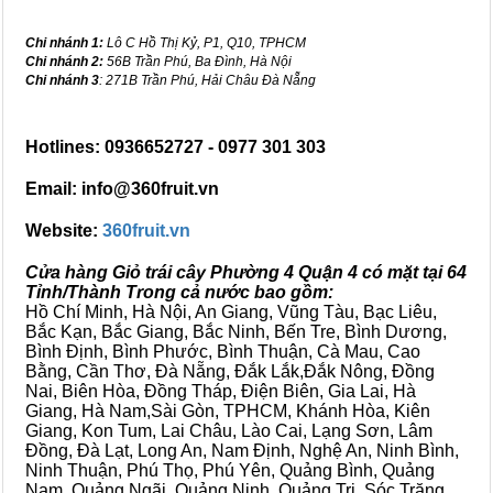
Chi nhánh 1:
Lô C Hồ Thị Kỷ, P1, Q10, TPHCM
Chi nhánh 2:
56B Trần Phú, Ba Đình, Hà Nội
Chi nhánh 3
: 271B Trần Phú, Hải Châu Đà Nẵng
Hotlines: 0936652727 - 0977 301 303
Email: info@360fruit.vn
Website:
360fruit.vn
Cửa hàng Giỏ trái cây Phường 4 Quận 4 có mặt tại 64
Tỉnh/Thành Trong cả nước bao gồm:
Hồ Chí Minh, Hà Nội, An Giang, Vũng Tàu, Bạc Liêu,
Bắc Kạn, Bắc Giang, Bắc Ninh, Bến Tre, Bình Dương,
Bình Định, Bình Phước, Bình Thuận, Cà Mau, Cao
Bằng, Cần Thơ, Đà Nẵng, Đắk Lắk,Đắk Nông, Đồng
Nai, Biên Hòa, Đồng Tháp, Điện Biên, Gia Lai, Hà
Giang, Hà Nam,Sài Gòn, TPHCM, Khánh Hòa, Kiên
Giang, Kon Tum, Lai Châu, Lào Cai, Lạng Sơn, Lâm
Đồng, Đà Lạt, Long An, Nam Định, Nghệ An, Ninh Bình,
Ninh Thuận, Phú Thọ, Phú Yên, Quảng Bình, Quảng
Nam, Quảng Ngãi, Quảng Ninh, Quảng Trị, Sóc Trăng,