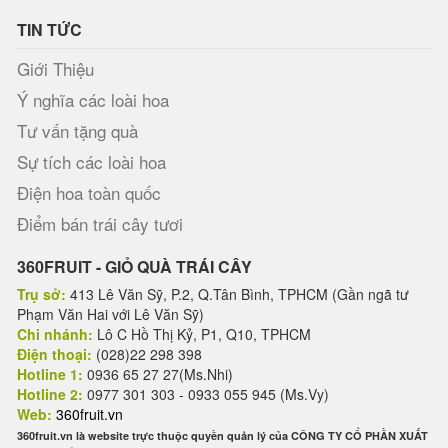
TIN TỨC
Giới Thiệu
Ý nghĩa các loài hoa
Tư vấn tặng quà
Sự tích các loài hoa
Điện hoa toàn quốc
Điểm bán trái cây tươi
360FRUIT - GIỎ QUÀ TRÁI CÂY
Trụ sở:
413 Lê Văn Sỹ, P.2, Q.Tân Bình, TPHCM (Gần ngã tư
Phạm Văn Hai với Lê Văn Sỹ)
Chi nhánh:
Lô C Hồ Thị Kỷ, P1, Q10, TPHCM
Điện thoại:
(028)22 298 398
Hotline 1:
0936 65 27 27(Ms.Nhi)
Hotline 2:
0977 301 303 - 0933 055 945 (Ms.Vy)
Web:
360fruit.vn
360fruit.vn là website trực thuộc quyền quản lý của CÔNG TY CỔ PHẦN XUẤT