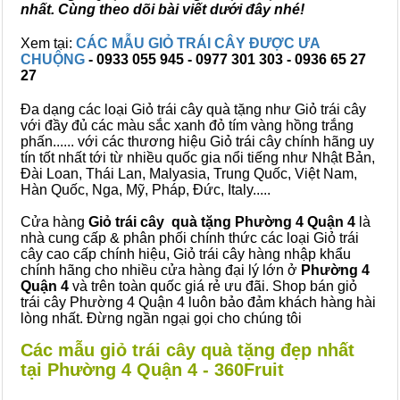
nhất. Cùng theo dõi bài viết dưới đây nhé!
Xem tại:
CÁC MẪU GIỎ TRÁI CÂY ĐƯỢC ƯA
CHUỘNG
- 0933 055 945 - 0977 301 303 - 0936 65 27
27
Đa dạng các loại Giỏ trái cây quà tặng như Giỏ trái cây
với đầy đủ các màu sắc xanh đỏ tím vàng hồng trắng
phấn...... với các thương hiệu Giỏ trái cây chính hãng uy
tín tốt nhất tới từ nhiều quốc gia nổi tiếng như Nhật Bản,
Đài Loan, Thái Lan, Malyasia, Trung Quốc, Việt Nam,
Hàn Quốc, Nga, Mỹ, Pháp, Đức, Italy.....
Cửa hàng
Giỏ trái cây quà tặng Phường 4 Quận 4
là
nhà cung cấp & phân phối chính thức các loại Giỏ trái
cây cao cấp chính hiệu, Giỏ trái cây hàng nhập khẩu
chính hãng cho nhiều cửa hàng đại lý lớn ở
Phường 4
Quận 4
và trên toàn quốc giá rẻ ưu đãi. Shop bán giỏ
trái cây Phường 4 Quận 4 luôn bảo đảm khách hàng hài
lòng nhất. Đừng ngần ngại gọi cho chúng tôi
Các mẫu giỏ trái cây quà tặng đẹp nhất
tại Phường 4 Quận 4 - 360Fruit