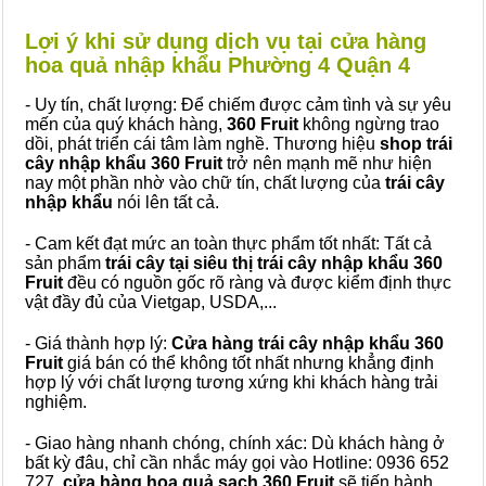
Lợi ý khi sử dụng dịch vụ tại cửa hàng
hoa quả nhập khẩu Phường 4 Quận 4
- Uy tín, chất lượng: Để chiếm được cảm tình và sự yêu
mến của quý khách hàng,
360 Fruit
không ngừng trao
dồi, phát triển cái tâm làm nghề. Thương hiệu
shop trái
cây nhập khẩu 360 Fruit
trở nên mạnh mẽ như hiện
nay một phần nhờ vào chữ tín, chất lượng của
trái cây
nhập khẩu
nói lên tất cả.
- Cam kết đạt mức an toàn thực phẩm tốt nhất: Tất cả
sản phẩm
trái cây tại siêu thị trái cây nhập khẩu 360
Fruit
đều có nguồn gốc rõ ràng và được kiểm định thực
vật đầy đủ của Vietgap, USDA,...
- Giá thành hợp lý:
Cửa hàng trái cây nhập khẩu 360
Fruit
giá bán có thể không tốt nhất nhưng khẳng định
hợp lý với chất lượng tương xứng khi khách hàng trải
nghiệm.
- Giao hàng nhanh chóng, chính xác: Dù khách hàng ở
bất kỳ đâu, chỉ cần nhắc máy gọi vào Hotline: 0936 652
727,
cửa hàng hoa quả sạch 360 Fruit
sẽ tiến hành