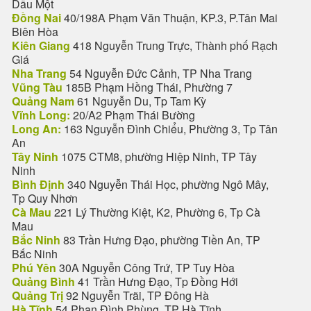
Dầu Một
Đồng Nai
40/198A Phạm Văn Thuận, KP.3, P.Tân Mai
Biên Hòa
Kiên Giang
418 Nguyễn Trung Trực, Thành phố Rạch
Giá
Nha Trang
54 Nguyễn Đức Cảnh, TP Nha Trang
Vũng Tàu
185B Phạm Hồng Thái, Phường 7
Quảng Nam
61 Nguyễn Du, Tp Tam Kỳ
Vĩnh Long:
20/A2 Phạm Thái Bường
Long An:
163 Nguyễn Đình Chiểu, Phường 3, Tp Tân
An
Tây Ninh
1075 CTM8, phường Hiệp Ninh, TP Tây
Ninh
Bình Định
340 Nguyễn Thái Học, phường Ngô Mây,
Tp Quy Nhơn
Cà Mau
221 Lý Thường Kiệt, K2, Phường 6, Tp Cà
Mau
Bắc Ninh
83 Trần Hưng Đạo, phường Tiền An, TP
Bắc Ninh
Phú Yên
30A Nguyễn Công Trứ, TP Tuy Hòa
Quảng Bình
41 Trần Hưng Đạo, Tp Đồng Hới
Quảng Trị
92 Nguyễn Trãi, TP Đông Hà
Hà Tĩnh
54 Phan Đình Phùng, TP Hà Tĩnh