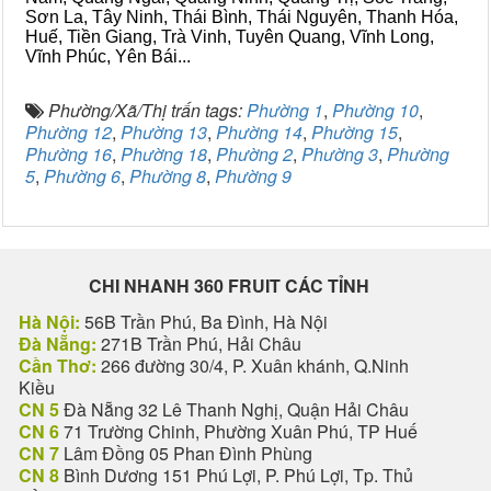
Sơn La, Tây Ninh, Thái Bình, Thái Nguyên, Thanh Hóa,
Huế, Tiền Giang, Trà Vinh, Tuyên Quang, Vĩnh Long,
Vĩnh Phúc, Yên Bái...
Phường/Xã/Thị trấn tags:
Phường 1
,
Phường 10
,
Phường 12
,
Phường 13
,
Phường 14
,
Phường 15
,
Phường 16
,
Phường 18
,
Phường 2
,
Phường 3
,
Phường
5
,
Phường 6
,
Phường 8
,
Phường 9
CHI NHANH 360 FRUIT CÁC TỈNH
Hà Nội:
56B Trần Phú, Ba Đình, Hà Nội
Đà Nẵng:
271B Trần Phú, Hải Châu
Cần Thơ:
266 đường 30/4, P. Xuân khánh, Q.Ninh
Kiều
CN 5
Đà Nẵng 32 Lê Thanh Nghị, Quận Hải Châu
CN 6
71 Trường Chinh, Phường Xuân Phú, TP Huế
CN 7
Lâm Đồng 05 Phan Đình Phùng
CN 8
Bình Dương 151 Phú Lợi, P. Phú Lợi, Tp. Thủ