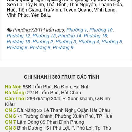
Sơn La, Tây Ninh, Thái Bình, Thái Nguyên, Thanh Hóa,
Huế, Tiền Giang, Trà Vinh, Tuyên Quang, Vĩnh Long,
Vĩnh Phúc, Yên Bái...
Phường/Xã/Thị trấn tags:
Phường 1
,
Phường 10
,
Phường 12
,
Phường 13
,
Phường 14
,
Phường 15
,
Phường 16
,
Phường 2
,
Phường 3
,
Phường 4
,
Phường 5
,
Phường 6
,
Phường 8
,
Phường 9
CHI NHANH 360 FRUIT CÁC TỈNH
Hà Nội:
56B Trần Phú, Ba Đình, Hà Nội
Đà Nẵng:
271B Trần Phú, Hải Châu
Cần Thơ:
266 đường 30/4, P. Xuân khánh, Q.Ninh
Kiều
CN 5
Đà Nẵng 32 Lê Thanh Nghị, Quận Hải Châu
CN 6
71 Trường Chinh, Phường Xuân Phú, TP Huế
CN 7
Lâm Đồng 05 Phan Đình Phùng
CN 8
Bình Dương 151 Phú Lợi, P. Phú Lợi, Tp. Thủ