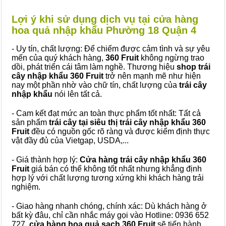
Lợi ý khi sử dụng dịch vụ tại cửa hàng
hoa quả nhập khẩu Phường 18 Quận 4
- Uy tín, chất lượng: Để chiếm được cảm tình và sự yêu
mến của quý khách hàng,
360 Fruit
không ngừng trao
dồi, phát triển cái tâm làm nghề. Thương hiệu
shop trái
cây nhập khẩu 360 Fruit
trở nên mạnh mẽ như hiện
nay một phần nhờ vào chữ tín, chất lượng của
trái cây
nhập khẩu
nói lên tất cả.
- Cam kết đạt mức an toàn thực phẩm tốt nhất: Tất cả
sản phẩm
trái cây tại siêu thị trái cây nhập khẩu 360
Fruit
đều có nguồn gốc rõ ràng và được kiểm định thực
vật đầy đủ của Vietgap, USDA,...
- Giá thành hợp lý:
Cửa hàng trái cây nhập khẩu 360
Fruit
giá bán có thể không tốt nhất nhưng khẳng định
hợp lý với chất lượng tương xứng khi khách hàng trải
nghiệm.
- Giao hàng nhanh chóng, chính xác: Dù khách hàng ở
bất kỳ đâu, chỉ cần nhắc máy gọi vào Hotline: 0936 652
727,
cửa hàng hoa quả sạch 360 Fruit
sẽ tiến hành