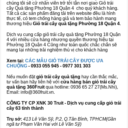
chúng tôi sẽ cử nhân viên trở tới tận nơi giao Giỏ trái
cây Quà tặng Phường 18 Quận 4 cho quý khách hàng.
Tất cả các sản phẩm đăng tải trên website đều là hình
thực tế, có tem chống hàng giả và tem bảo hành mang
thương hiệu
Giỏ trái cây quà tặng Phường 18 Quận 4
.
Dịch vụ cung cấp giỏ trái cây quà tặng Phường 18 Quận
4 với nhiều cửa hàng nhượng quyền thương hiệu tại
Phường 18 Quận 4 Cũng như toàn quốc chắc chắn sẽ
mang lại những trải nghiệm thù vị cho khách hàng
Xem tại:
CÁC MẪU GIỎ TRÁI CÂY ĐƯỢC ƯA
CHUỘNG
- 0933 055 945 - 0977 301 303
Nếu muốn đặt
giỏ trái cây quà tặng
hay cần thắc mắc,
tư vấn bạn hãy liên hệ với
cửa hàng bán
giỏ trái cây
quà tặng
360Fruit
qua hotline: 0936 65 27 27(Ms.Nhi),
Email: info@360fruit.vn.
CÔNG TY CP XNK 30 Truit - Dịch vụ cung cấp giỏ trái
cây 63 tỉnh thành
Trụ sở:
413 Lê Văn Sỹ, P.2, Q.Tân Bình, TPHCM(Gần
ngã tư Phạm Văn Hai với Lê Văn Sỹ)