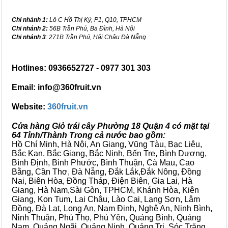
Chi nhánh 1:
Lô C Hồ Thị Kỷ, P1, Q10, TPHCM
Chi nhánh 2:
56B Trần Phú, Ba Đình, Hà Nội
Chi nhánh 3
: 271B Trần Phú, Hải Châu Đà Nẵng
Hotlines: 0936652727 - 0977 301 303
Email: info@360fruit.vn
Website:
360fruit.vn
Cửa hàng Giỏ trái cây Phường 18 Quận 4 có mặt tại
64 Tỉnh/Thành Trong cả nước bao gồm:
Hồ Chí Minh, Hà Nội, An Giang, Vũng Tàu, Bạc Liêu,
Bắc Kạn, Bắc Giang, Bắc Ninh, Bến Tre, Bình Dương,
Bình Định, Bình Phước, Bình Thuận, Cà Mau, Cao
Bằng, Cần Thơ, Đà Nẵng, Đắk Lắk,Đắk Nông, Đồng
Nai, Biên Hòa, Đồng Tháp, Điện Biên, Gia Lai, Hà
Giang, Hà Nam,Sài Gòn, TPHCM, Khánh Hòa, Kiên
Giang, Kon Tum, Lai Châu, Lào Cai, Lạng Sơn, Lâm
Đồng, Đà Lạt, Long An, Nam Định, Nghệ An, Ninh Bình,
Ninh Thuận, Phú Thọ, Phú Yên, Quảng Bình, Quảng
Nam, Quảng Ngãi, Quảng Ninh, Quảng Trị, Sóc Trăng,