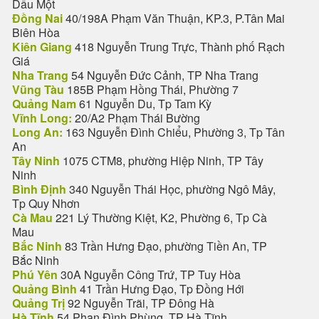
Dầu Một
Đồng Nai
40/198A Phạm Văn Thuận, KP.3, P.Tân Mai
Biên Hòa
Kiên Giang
418 Nguyễn Trung Trực, Thành phố Rạch
Giá
Nha Trang
54 Nguyễn Đức Cảnh, TP Nha Trang
Vũng Tàu
185B Phạm Hồng Thái, Phường 7
Quảng Nam
61 Nguyễn Du, Tp Tam Kỳ
Vĩnh Long:
20/A2 Phạm Thái Bường
Long An:
163 Nguyễn Đình Chiểu, Phường 3, Tp Tân
An
Tây Ninh
1075 CTM8, phường Hiệp Ninh, TP Tây
Ninh
Bình Định
340 Nguyễn Thái Học, phường Ngô Mây,
Tp Quy Nhơn
Cà Mau
221 Lý Thường Kiệt, K2, Phường 6, Tp Cà
Mau
Bắc Ninh
83 Trần Hưng Đạo, phường Tiền An, TP
Bắc Ninh
Phú Yên
30A Nguyễn Công Trứ, TP Tuy Hòa
Quảng Bình
41 Trần Hưng Đạo, Tp Đồng Hới
Quảng Trị
92 Nguyễn Trãi, TP Đông Hà
Hà Tĩnh
54 Phan Đình Phùng, TP Hà Tĩnh