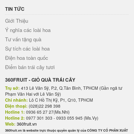
TIN TỨC
Giới Thiệu
Ý nghĩa các loài hoa
Tư vấn tặng quà
Sự tích các loài hoa
Điện hoa toàn quốc
Điểm bán trái cây tươi
360FRUIT - GIỎ QUÀ TRÁI CÂY
Trụ sở:
413 Lê Văn Sỹ, P.2, Q.Tân Bình, TPHCM (Gần ngã tư
Phạm Văn Hai với Lê Văn Sỹ)
Chi nhánh:
Lô C Hồ Thị Kỷ, P1, Q10, TPHCM
Điện thoại:
(028)22 298 398
Hotline 1:
0936 65 27 27(Ms.Nhi)
Hotline 2:
0977 301 303 - 0933 055 945 (Ms.Vy)
Web:
360fruit.vn
360fruit.vn là website trực thuộc quyền quản lý của CÔNG TY CỔ PHẦN XUẤT