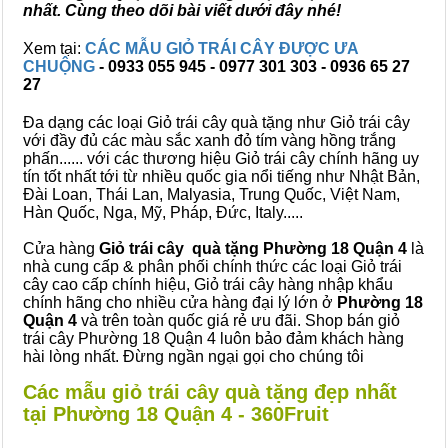
nhất. Cùng theo dõi bài viết dưới đây nhé!
Xem tại:
CÁC MẪU GIỎ TRÁI CÂY ĐƯỢC ƯA
CHUỘNG
- 0933 055 945 - 0977 301 303 - 0936 65 27
27
Đa dạng các loại Giỏ trái cây quà tặng như Giỏ trái cây
với đầy đủ các màu sắc xanh đỏ tím vàng hồng trắng
phấn...... với các thương hiệu Giỏ trái cây chính hãng uy
tín tốt nhất tới từ nhiều quốc gia nổi tiếng như Nhật Bản,
Đài Loan, Thái Lan, Malyasia, Trung Quốc, Việt Nam,
Hàn Quốc, Nga, Mỹ, Pháp, Đức, Italy.....
Cửa hàng
Giỏ trái cây quà tặng Phường 18 Quận 4
là
nhà cung cấp & phân phối chính thức các loại Giỏ trái
cây cao cấp chính hiệu, Giỏ trái cây hàng nhập khẩu
chính hãng cho nhiều cửa hàng đại lý lớn ở
Phường 18
Quận 4
và trên toàn quốc giá rẻ ưu đãi. Shop bán giỏ
trái cây Phường 18 Quận 4 luôn bảo đảm khách hàng
hài lòng nhất. Đừng ngần ngại gọi cho chúng tôi
Các mẫu giỏ trái cây quà tặng đẹp nhất
tại Phường 18 Quận 4 - 360Fruit