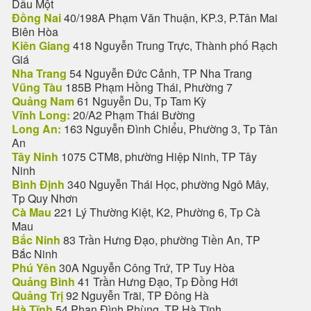
Dầu Một
Đồng Nai
40/198A Phạm Văn Thuận, KP.3, P.Tân Mai
Biên Hòa
Kiên Giang
418 Nguyễn Trung Trực, Thành phố Rạch
Giá
Nha Trang
54 Nguyễn Đức Cảnh, TP Nha Trang
Vũng Tàu
185B Phạm Hồng Thái, Phường 7
Quảng Nam
61 Nguyễn Du, Tp Tam Kỳ
Vĩnh Long:
20/A2 Phạm Thái Bường
Long An:
163 Nguyễn Đình Chiểu, Phường 3, Tp Tân
An
Tây Ninh
1075 CTM8, phường Hiệp Ninh, TP Tây
Ninh
Bình Định
340 Nguyễn Thái Học, phường Ngô Mây,
Tp Quy Nhơn
Cà Mau
221 Lý Thường Kiệt, K2, Phường 6, Tp Cà
Mau
Bắc Ninh
83 Trần Hưng Đạo, phường Tiền An, TP
Bắc Ninh
Phú Yên
30A Nguyễn Công Trứ, TP Tuy Hòa
Quảng Bình
41 Trần Hưng Đạo, Tp Đồng Hới
Quảng Trị
92 Nguyễn Trãi, TP Đông Hà
Hà Tĩnh
54 Phan Đình Phùng, TP Hà Tĩnh