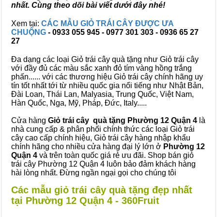
nhất. Cùng theo dõi bài viết dưới đây nhé!
Xem tại:
CÁC MẪU GIỎ TRÁI CÂY ĐƯỢC ƯA
CHUỘNG
- 0933 055 945 - 0977 301 303 - 0936 65 27
27
Đa dạng các loại Giỏ trái cây quà tặng như Giỏ trái cây
với đầy đủ các màu sắc xanh đỏ tím vàng hồng trắng
phấn...... với các thương hiệu Giỏ trái cây chính hãng uy
tín tốt nhất tới từ nhiều quốc gia nổi tiếng như Nhật Bản,
Đài Loan, Thái Lan, Malyasia, Trung Quốc, Việt Nam,
Hàn Quốc, Nga, Mỹ, Pháp, Đức, Italy.....
Cửa hàng
Giỏ trái cây quà tặng Phường 12 Quận 4
là
nhà cung cấp & phân phối chính thức các loại Giỏ trái
cây cao cấp chính hiệu, Giỏ trái cây hàng nhập khẩu
chính hãng cho nhiều cửa hàng đại lý lớn ở
Phường 12
Quận 4
và trên toàn quốc giá rẻ ưu đãi. Shop bán giỏ
trái cây Phường 12 Quận 4 luôn bảo đảm khách hàng
hài lòng nhất. Đừng ngần ngại gọi cho chúng tôi
Các mẫu giỏ trái cây quà tặng đẹp nhất
tại Phường 12 Quận 4 - 360Fruit