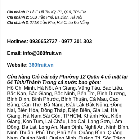
Chi nhánh 1:
Lô C Hồ Thị Kỷ, P1, Q10, TPHCM
Chi nhánh 2:
56B Trần Phú, Ba Đình, Hà Nội
Chi nhánh 3
: 271B Trần Phú, Hải Châu Đà Nẵng
Hotlines: 0936652727 - 0977 301 303
Email: info@360fruit.vn
Website:
360fruit.vn
Cửa hàng Giỏ trái cây Phường 12 Quận 4 có mặt tại
64 Tỉnh/Thành Trong cả nước bao gồm:
Hồ Chí Minh, Hà Nội, An Giang, Vũng Tàu, Bạc Liêu,
Bắc Kạn, Bắc Giang, Bắc Ninh, Bến Tre, Bình Dương,
Bình Định, Bình Phước, Bình Thuận, Cà Mau, Cao
Bằng, Cần Thơ, Đà Nẵng, Đắk Lắk,Đắk Nông, Đồng
Nai, Biên Hòa, Đồng Tháp, Điện Biên, Gia Lai, Hà
Giang, Hà Nam,Sài Gòn, TPHCM, Khánh Hòa, Kiên
Giang, Kon Tum, Lai Châu, Lào Cai, Lạng Sơn, Lâm
Đồng, Đà Lạt, Long An, Nam Định, Nghệ An, Ninh Bình,
Ninh Thuận, Phú Thọ, Phú Yên, Quảng Bình, Quảng
Nam, Quảng Ngãi, Quảng Ninh, Quảng Trị, Sóc Trăng,