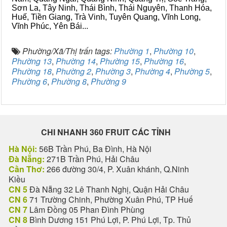
Sơn La, Tây Ninh, Thái Bình, Thái Nguyên, Thanh Hóa,
Huế, Tiền Giang, Trà Vinh, Tuyên Quang, Vĩnh Long,
Vĩnh Phúc, Yên Bái...
Phường/Xã/Thị trấn tags:
Phường 1
,
Phường 10
,
Phường 13
,
Phường 14
,
Phường 15
,
Phường 16
,
Phường 18
,
Phường 2
,
Phường 3
,
Phường 4
,
Phường 5
,
Phường 6
,
Phường 8
,
Phường 9
CHI NHANH 360 FRUIT CÁC TỈNH
Hà Nội:
56B Trần Phú, Ba Đình, Hà Nội
Đà Nẵng:
271B Trần Phú, Hải Châu
Cần Thơ:
266 đường 30/4, P. Xuân khánh, Q.Ninh
Kiều
CN 5
Đà Nẵng 32 Lê Thanh Nghị, Quận Hải Châu
CN 6
71 Trường Chinh, Phường Xuân Phú, TP Huế
CN 7
Lâm Đồng 05 Phan Đình Phùng
CN 8
Bình Dương 151 Phú Lợi, P. Phú Lợi, Tp. Thủ