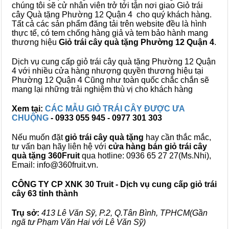
chúng tôi sẽ cử nhân viên trở tới tận nơi giao Giỏ trái
cây Quà tặng Phường 12 Quận 4 cho quý khách hàng.
Tất cả các sản phẩm đăng tải trên website đều là hình
thực tế, có tem chống hàng giả và tem bảo hành mang
thương hiệu
Giỏ trái cây quà tặng Phường 12 Quận 4
.
Dịch vụ cung cấp giỏ trái cây quà tặng Phường 12 Quận
4 với nhiều cửa hàng nhượng quyền thương hiệu tại
Phường 12 Quận 4 Cũng như toàn quốc chắc chắn sẽ
mang lại những trải nghiệm thù vị cho khách hàng
Xem tại:
CÁC MẪU GIỎ TRÁI CÂY ĐƯỢC ƯA
CHUỘNG
- 0933 055 945 - 0977 301 303
Nếu muốn đặt
giỏ trái cây quà tặng
hay cần thắc mắc,
tư vấn bạn hãy liên hệ với
cửa hàng bán
giỏ trái cây
quà tặng
360Fruit
qua hotline: 0936 65 27 27(Ms.Nhi),
Email: info@360fruit.vn.
CÔNG TY CP XNK 30 Truit - Dịch vụ cung cấp giỏ trái
cây 63 tỉnh thành
Trụ sở:
413 Lê Văn Sỹ, P.2, Q.Tân Bình, TPHCM(Gần
ngã tư Phạm Văn Hai với Lê Văn Sỹ)