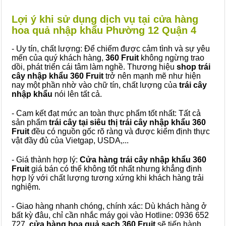
Lợi ý khi sử dụng dịch vụ tại cửa hàng
hoa quả nhập khẩu Phường 12 Quận 4
- Uy tín, chất lượng: Để chiếm được cảm tình và sự yêu
mến của quý khách hàng,
360 Fruit
không ngừng trao
dồi, phát triển cái tâm làm nghề. Thương hiệu
shop trái
cây nhập khẩu 360 Fruit
trở nên mạnh mẽ như hiện
nay một phần nhờ vào chữ tín, chất lượng của
trái cây
nhập khẩu
nói lên tất cả.
- Cam kết đạt mức an toàn thực phẩm tốt nhất: Tất cả
sản phẩm
trái cây tại siêu thị trái cây nhập khẩu 360
Fruit
đều có nguồn gốc rõ ràng và được kiểm định thực
vật đầy đủ của Vietgap, USDA,...
- Giá thành hợp lý:
Cửa hàng trái cây nhập khẩu 360
Fruit
giá bán có thể không tốt nhất nhưng khẳng định
hợp lý với chất lượng tương xứng khi khách hàng trải
nghiệm.
- Giao hàng nhanh chóng, chính xác: Dù khách hàng ở
bất kỳ đâu, chỉ cần nhắc máy gọi vào Hotline: 0936 652
727,
cửa hàng hoa quả sạch 360 Fruit
sẽ tiến hành