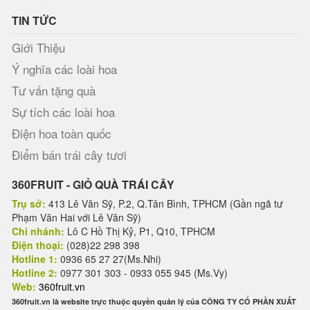
TIN TỨC
Giới Thiệu
Ý nghĩa các loài hoa
Tư vấn tặng quà
Sự tích các loài hoa
Điện hoa toàn quốc
Điểm bán trái cây tươi
360FRUIT - GIỎ QUÀ TRÁI CÂY
Trụ sở:
413 Lê Văn Sỹ, P.2, Q.Tân Bình, TPHCM (Gần ngã tư
Phạm Văn Hai với Lê Văn Sỹ)
Chi nhánh:
Lô C Hồ Thị Kỷ, P1, Q10, TPHCM
Điện thoại:
(028)22 298 398
Hotline 1:
0936 65 27 27(Ms.Nhi)
Hotline 2:
0977 301 303 - 0933 055 945 (Ms.Vy)
Web:
360fruit.vn
360fruit.vn là website trực thuộc quyền quản lý của CÔNG TY CỔ PHẦN XUẤT