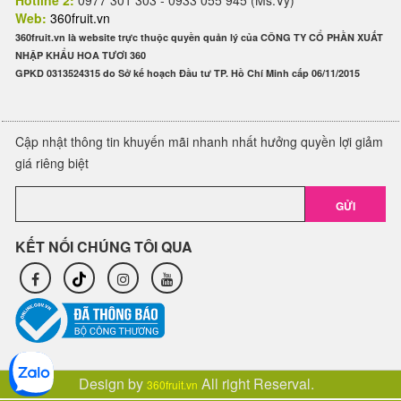
Hotline 2:
0977 301 303 - 0933 055 945 (Ms.Vy)
Web:
360fruit.vn
360fruit.vn là website trực thuộc quyền quản lý của CÔNG TY CỔ PHẦN XUẤT
NHẬP KHẨU HOA TƯƠI 360
GPKD 0313524315 do Sở kế hoạch Đầu tư TP. Hồ Chí Minh cấp 06/11/2015
Cập nhật thông tin khuyến mãi nhanh nhất hưởng quyền lợi giảm
giá riêng biệt
GỬI
KẾT NỐI CHÚNG TÔI QUA
Design by
All right Reserval.
360fruit.vn