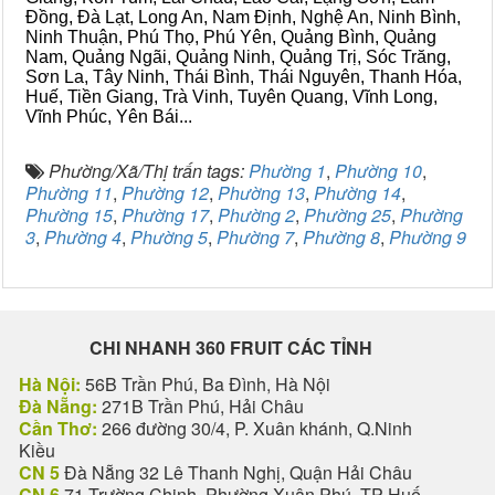
Đồng, Đà Lạt, Long An, Nam Định, Nghệ An, Ninh Bình,
Ninh Thuận, Phú Thọ, Phú Yên, Quảng Bình, Quảng
Nam, Quảng Ngãi, Quảng Ninh, Quảng Trị, Sóc Trăng,
Sơn La, Tây Ninh, Thái Bình, Thái Nguyên, Thanh Hóa,
Huế, Tiền Giang, Trà Vinh, Tuyên Quang, Vĩnh Long,
Vĩnh Phúc, Yên Bái...
Phường/Xã/Thị trấn tags:
Phường 1
,
Phường 10
,
Phường 11
,
Phường 12
,
Phường 13
,
Phường 14
,
Phường 15
,
Phường 17
,
Phường 2
,
Phường 25
,
Phường
3
,
Phường 4
,
Phường 5
,
Phường 7
,
Phường 8
,
Phường 9
CHI NHANH 360 FRUIT CÁC TỈNH
Hà Nội:
56B Trần Phú, Ba Đình, Hà Nội
Đà Nẵng:
271B Trần Phú, Hải Châu
Cần Thơ:
266 đường 30/4, P. Xuân khánh, Q.Ninh
Kiều
CN 5
Đà Nẵng 32 Lê Thanh Nghị, Quận Hải Châu
CN 6
71 Trường Chinh, Phường Xuân Phú, TP Huế