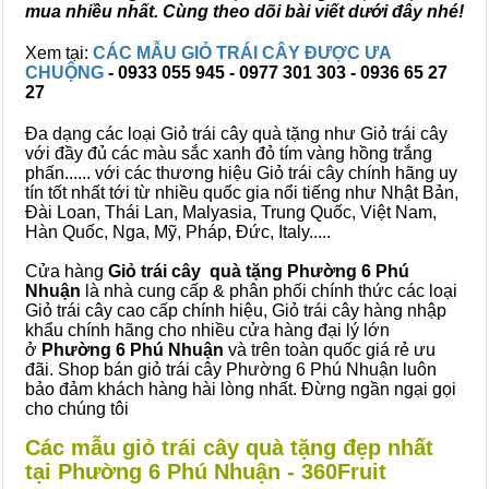
mua nhiều nhất. Cùng theo dõi bài viết dưới đây nhé!
Xem tại:
CÁC MẪU GIỎ TRÁI CÂY ĐƯỢC ƯA
CHUỘNG
- 0933 055 945 - 0977 301 303 - 0936 65 27
27
Đa dạng các loại Giỏ trái cây quà tặng như Giỏ trái cây
với đầy đủ các màu sắc xanh đỏ tím vàng hồng trắng
phấn...... với các thương hiệu Giỏ trái cây chính hãng uy
tín tốt nhất tới từ nhiều quốc gia nổi tiếng như Nhật Bản,
Đài Loan, Thái Lan, Malyasia, Trung Quốc, Việt Nam,
Hàn Quốc, Nga, Mỹ, Pháp, Đức, Italy.....
Cửa hàng
Giỏ trái cây quà tặng Phường 6 Phú
Nhuận
là nhà cung cấp & phân phối chính thức các loại
Giỏ trái cây cao cấp chính hiệu, Giỏ trái cây hàng nhập
khẩu chính hãng cho nhiều cửa hàng đại lý lớn
ở
Phường 6 Phú Nhuận
và trên toàn quốc giá rẻ ưu
đãi. Shop bán giỏ trái cây Phường 6 Phú Nhuận luôn
bảo đảm khách hàng hài lòng nhất. Đừng ngần ngại gọi
cho chúng tôi
Các mẫu giỏ trái cây quà tặng đẹp nhất
tại Phường 6 Phú Nhuận - 360Fruit