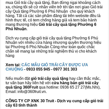
mua Giỏ trái cây quà tặng, Bạn đừng ngại khoảng cách
xa, chúng tôi sẽ cử nhân viên trở tới tận nơi giao Giỏ trái
cây Quà tặng Phường 6 Phú Nhuận cho quý khách
hàng. Tất cả các sản phẩm đăng tải trên website đều là
hình thực tế, có tem chống hàng giả và tem bảo hành
mang thương hiệu
Giỏ trái cây quà tặng Phường 6
Phú Nhuận
.
Dịch vụ cung cấp giỏ trái cây quà tặng Phường 6 Phú
Nhuận với nhiều cửa hàng nhượng quyền thương hiệu
tại Phường 6 Phú Nhuận Cũng như toàn quốc chắc
chắn sẽ mang lại những trải nghiệm thù vị cho khách
hàng
Xem tại:
CÁC MẪU GIỎ TRÁI CÂY ĐƯỢC ƯA
CHUỘNG
- 0933 055 945 - 0977 301 303
Nếu muốn đặt
giỏ trái cây quà tặng
hay cần thắc mắc,
tư vấn bạn hãy liên hệ với
cửa hàng bán
giỏ trái cây
quà tặng
360Fruit
qua hotline: 0936 65 27 27(Ms.Nhi),
Email: info@360fruit.vn.
CÔNG TY CP XNK 30 Truit - Dịch vụ cung cấp giỏ trái
cây 63 tỉnh thành