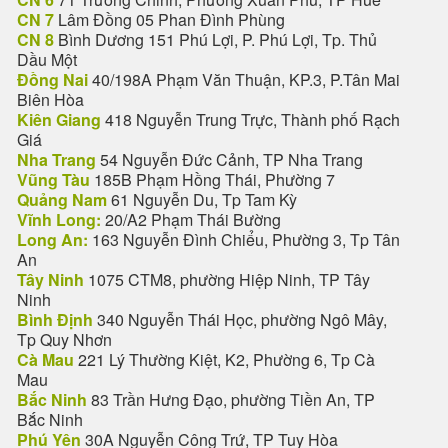
CN 7
Lâm Đồng 05 Phan Đình Phùng
CN 8
Bình Dương 151 Phú Lợi, P. Phú Lợi, Tp. Thủ
Dầu Một
Đồng Nai
40/198A Phạm Văn Thuận, KP.3, P.Tân Mai
Biên Hòa
Kiên Giang
418 Nguyễn Trung Trực, Thành phố Rạch
Giá
Nha Trang
54 Nguyễn Đức Cảnh, TP Nha Trang
Vũng Tàu
185B Phạm Hồng Thái, Phường 7
Quảng Nam
61 Nguyễn Du, Tp Tam Kỳ
Vĩnh Long:
20/A2 Phạm Thái Bường
Long An:
163 Nguyễn Đình Chiểu, Phường 3, Tp Tân
An
Tây Ninh
1075 CTM8, phường Hiệp Ninh, TP Tây
Ninh
Bình Định
340 Nguyễn Thái Học, phường Ngô Mây,
Tp Quy Nhơn
Cà Mau
221 Lý Thường Kiệt, K2, Phường 6, Tp Cà
Mau
Bắc Ninh
83 Trần Hưng Đạo, phường Tiền An, TP
Bắc Ninh
Phú Yên
30A Nguyễn Công Trứ, TP Tuy Hòa