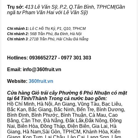
Trụ sở:
413 Lê Văn Sỹ, P.2, Q.Tân Bình, TPHCM(Gần
ngã tư Phạm Văn Hai với Lê Văn Sỹ)
Chi nhánh 1:
Lô C Hồ Thị Kỷ, P1, Q10, TPHCM
Chi nhánh 2:
56B Trần Phú, Ba Đình, Hà Nội
Chi nhánh 3
: 271B Trần Phú, Hải Châu Đà Nẵng
Hotlines: 0936652727 - 0977 301 303
Email: info@360fruit.vn
Website:
360fruit.vn
Cửa hàng Giỏ trái cây Phường 6 Phú Nhuận có mặt
tại 64 Tỉnh/Thành Trong cả nước bao gồm:
Hồ Chí Minh, Hà Nội, An Giang, Vũng Tàu, Bạc Liêu,
Bắc Kạn, Bắc Giang, Bắc Ninh, Bến Tre, Bình Dương,
Bình Định, Bình Phước, Bình Thuận, Cà Mau, Cao
Bằng, Cần Thơ, Đà Nẵng, Đắk Lắk,Đắk Nông, Đồng
Nai, Biên Hòa, Đồng Tháp, Điện Biên, Gia Lai, Hà
Giang, Hà Nam,Sài Gòn, TPHCM, Khánh Hòa, Kiên
Giang, Kon Tum, Lai Châu, Lào Cai, Lạng Sơn, Lâm