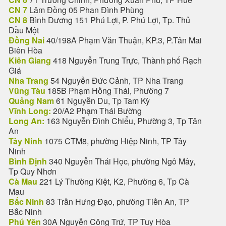
CN 7
Lâm Đồng 05 Phan Đình Phùng
CN 8
Bình Dương 151 Phú Lợi, P. Phú Lợi, Tp. Thủ
Dầu Một
Đồng Nai
40/198A Phạm Văn Thuận, KP.3, P.Tân Mai
Biên Hòa
Kiên Giang
418 Nguyễn Trung Trực, Thành phố Rạch
Giá
Nha Trang
54 Nguyễn Đức Cảnh, TP Nha Trang
Vũng Tàu
185B Phạm Hồng Thái, Phường 7
Quảng Nam
61 Nguyễn Du, Tp Tam Kỳ
Vĩnh Long:
20/A2 Phạm Thái Bường
Long An:
163 Nguyễn Đình Chiểu, Phường 3, Tp Tân
An
Tây Ninh
1075 CTM8, phường Hiệp Ninh, TP Tây
Ninh
Bình Định
340 Nguyễn Thái Học, phường Ngô Mây,
Tp Quy Nhơn
Cà Mau
221 Lý Thường Kiệt, K2, Phường 6, Tp Cà
Mau
Bắc Ninh
83 Trần Hưng Đạo, phường Tiền An, TP
Bắc Ninh
Phú Yên
30A Nguyễn Công Trứ, TP Tuy Hòa