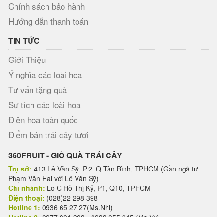
Chính sách bảo hành
Hướng dẫn thanh toán
TIN TỨC
Giới Thiệu
Ý nghĩa các loài hoa
Tư vấn tặng quà
Sự tích các loài hoa
Điện hoa toàn quốc
Điểm bán trái cây tươi
360FRUIT - GIỎ QUÀ TRÁI CÂY
Trụ sở:
413 Lê Văn Sỹ, P.2, Q.Tân Bình, TPHCM (Gần ngã tư
Phạm Văn Hai với Lê Văn Sỹ)
Chi nhánh:
Lô C Hồ Thị Kỷ, P1, Q10, TPHCM
Điện thoại:
(028)22 298 398
Hotline 1:
0936 65 27 27(Ms.Nhi)