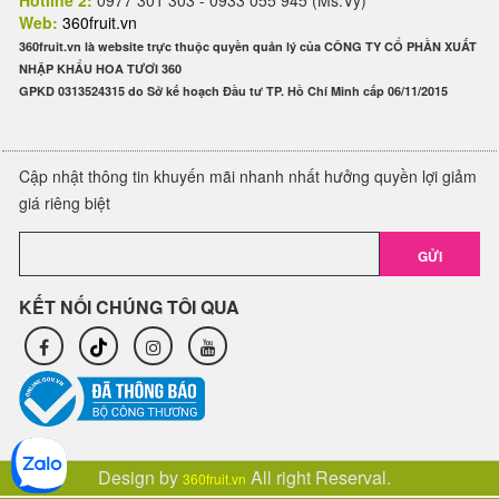
Hotline 2:
0977 301 303 - 0933 055 945 (Ms.Vy)
Web:
360fruit.vn
360fruit.vn là website trực thuộc quyền quản lý của CÔNG TY CỔ PHẦN XUẤT
NHẬP KHẨU HOA TƯƠI 360
GPKD 0313524315 do Sở kế hoạch Đầu tư TP. Hồ Chí Minh cấp 06/11/2015
Cập nhật thông tin khuyến mãi nhanh nhất hưởng quyền lợi giảm
giá riêng biệt
GỬI
KẾT NỐI CHÚNG TÔI QUA
Design by
All right Reserval.
360fruit.vn