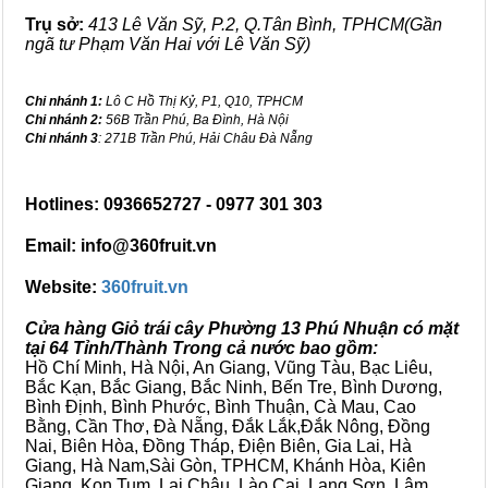
Trụ sở:
413 Lê Văn Sỹ, P.2, Q.Tân Bình, TPHCM(Gần
ngã tư Phạm Văn Hai với Lê Văn Sỹ)
Chi nhánh 1:
Lô C Hồ Thị Kỷ, P1, Q10, TPHCM
Chi nhánh 2:
56B Trần Phú, Ba Đình, Hà Nội
Chi nhánh 3
: 271B Trần Phú, Hải Châu Đà Nẵng
Hotlines: 0936652727 - 0977 301 303
Email: info@360fruit.vn
Website:
360fruit.vn
Cửa hàng Giỏ trái cây Phường 13 Phú Nhuận có mặt
tại 64 Tỉnh/Thành Trong cả nước bao gồm:
Hồ Chí Minh, Hà Nội, An Giang, Vũng Tàu, Bạc Liêu,
Bắc Kạn, Bắc Giang, Bắc Ninh, Bến Tre, Bình Dương,
Bình Định, Bình Phước, Bình Thuận, Cà Mau, Cao
Bằng, Cần Thơ, Đà Nẵng, Đắk Lắk,Đắk Nông, Đồng
Nai, Biên Hòa, Đồng Tháp, Điện Biên, Gia Lai, Hà
Giang, Hà Nam,Sài Gòn, TPHCM, Khánh Hòa, Kiên
Giang, Kon Tum, Lai Châu, Lào Cai, Lạng Sơn, Lâm