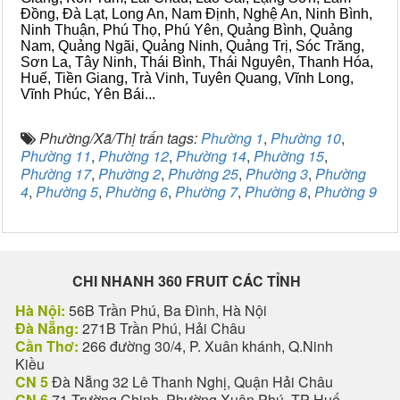
Đồng, Đà Lạt, Long An, Nam Định, Nghệ An, Ninh Bình,
Ninh Thuận, Phú Thọ, Phú Yên, Quảng Bình, Quảng
Nam, Quảng Ngãi, Quảng Ninh, Quảng Trị, Sóc Trăng,
Sơn La, Tây Ninh, Thái Bình, Thái Nguyên, Thanh Hóa,
Huế, Tiền Giang, Trà Vinh, Tuyên Quang, Vĩnh Long,
Vĩnh Phúc, Yên Bái...
Phường/Xã/Thị trấn tags:
Phường 1
,
Phường 10
,
Phường 11
,
Phường 12
,
Phường 14
,
Phường 15
,
Phường 17
,
Phường 2
,
Phường 25
,
Phường 3
,
Phường
4
,
Phường 5
,
Phường 6
,
Phường 7
,
Phường 8
,
Phường 9
CHI NHANH 360 FRUIT CÁC TỈNH
Hà Nội:
56B Trần Phú, Ba Đình, Hà Nội
Đà Nẵng:
271B Trần Phú, Hải Châu
Cần Thơ:
266 đường 30/4, P. Xuân khánh, Q.Ninh
Kiều
CN 5
Đà Nẵng 32 Lê Thanh Nghị, Quận Hải Châu
CN 6
71 Trường Chinh, Phường Xuân Phú, TP Huế