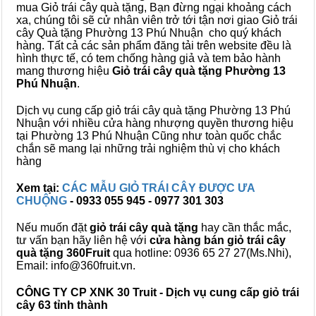
mua Giỏ trái cây quà tặng, Bạn đừng ngại khoảng cách
xa, chúng tôi sẽ cử nhân viên trở tới tận nơi giao Giỏ trái
cây Quà tặng Phường 13 Phú Nhuận cho quý khách
hàng. Tất cả các sản phẩm đăng tải trên website đều là
hình thực tế, có tem chống hàng giả và tem bảo hành
mang thương hiệu
Giỏ trái cây quà tặng Phường 13
Phú Nhuận
.
Dịch vụ cung cấp giỏ trái cây quà tặng Phường 13 Phú
Nhuận với nhiều cửa hàng nhượng quyền thương hiệu
tại Phường 13 Phú Nhuận Cũng như toàn quốc chắc
chắn sẽ mang lại những trải nghiệm thù vị cho khách
hàng
Xem tại:
CÁC MẪU GIỎ TRÁI CÂY ĐƯỢC ƯA
CHUỘNG
- 0933 055 945 - 0977 301 303
Nếu muốn đặt
giỏ trái cây quà tặng
hay cần thắc mắc,
tư vấn bạn hãy liên hệ với
cửa hàng bán
giỏ trái cây
quà tặng
360Fruit
qua hotline: 0936 65 27 27(Ms.Nhi),
Email: info@360fruit.vn.
CÔNG TY CP XNK 30 Truit - Dịch vụ cung cấp giỏ trái
cây 63 tỉnh thành