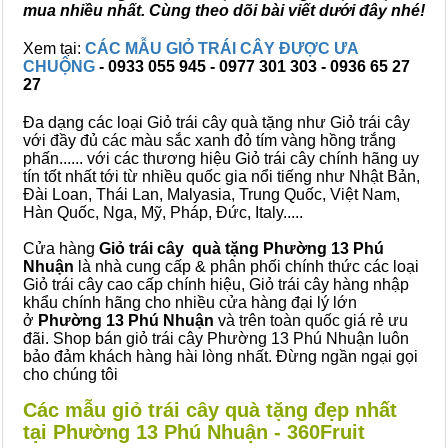
mua nhiều nhất. Cùng theo dõi bài viết dưới đây nhé!
Xem tại:
CÁC MẪU GIỎ TRÁI CÂY ĐƯỢC ƯA
CHUỘNG
- 0933 055 945 - 0977 301 303 - 0936 65 27
27
Đa dạng các loại Giỏ trái cây quà tặng như Giỏ trái cây
với đầy đủ các màu sắc xanh đỏ tím vàng hồng trắng
phấn...... với các thương hiệu Giỏ trái cây chính hãng uy
tín tốt nhất tới từ nhiều quốc gia nổi tiếng như Nhật Bản,
Đài Loan, Thái Lan, Malyasia, Trung Quốc, Việt Nam,
Hàn Quốc, Nga, Mỹ, Pháp, Đức, Italy.....
Cửa hàng
Giỏ trái cây quà tặng Phường 13 Phú
Nhuận
là nhà cung cấp & phân phối chính thức các loại
Giỏ trái cây cao cấp chính hiệu, Giỏ trái cây hàng nhập
khẩu chính hãng cho nhiều cửa hàng đại lý lớn
ở
Phường 13 Phú Nhuận
và trên toàn quốc giá rẻ ưu
đãi. Shop bán giỏ trái cây Phường 13 Phú Nhuận luôn
bảo đảm khách hàng hài lòng nhất. Đừng ngần ngại gọi
cho chúng tôi
Các mẫu giỏ trái cây quà tặng đẹp nhất
tại Phường 13 Phú Nhuận - 360Fruit