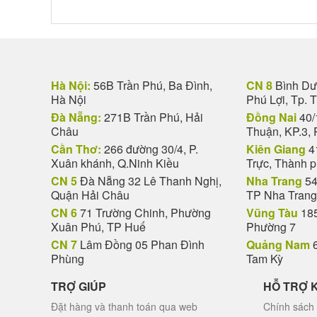
Hà Nội:
56B Trần Phú, Ba Đình,
CN 8
Bình Dươ
Hà Nội
Phú Lợi, Tp. 
Đà Nẵng:
271B Trần Phú, Hải
Đồng Nai
40/
Châu
Thuận, KP.3, 
Cần Thơ:
266 đường 30/4, P.
Kiên Giang
4
Xuân khánh, Q.Ninh Kiều
Trực, Thành 
CN 5
Đà Nẵng 32 Lê Thanh Nghị,
Nha Trang
54
Quận Hải Châu
TP Nha Trang
CN 6
71 Trường Chinh, Phường
Vũng Tàu
185
Xuân Phú, TP Huế
Phường 7
CN 7
Lâm Đồng 05 Phan Đình
Quảng Nam
6
Phùng
Tam Kỳ
TRỢ GIÚP
HỖ TRỢ 
Đặt hàng và thanh toán qua web
Chính sách 