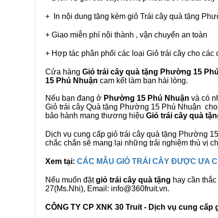
+ In nội dung tặng kèm giỏ Trái cây quà tặng P
+ Giao miễn phí nội thành , vận chuyển an toàn
+ Hợp tác phân phối các loại Giỏ trái cây cho các 
Cửa hàng
Giỏ trái cây quà tặng Phường 15 Ph
15 Phú Nhuận
cam kết làm bạn hài lòng.
Nếu bạn đang ở
Phường 15 Phú Nhuận
và có nh
Giỏ trái cây Quà tặng Phường 15 Phú Nhuận cho q
bảo hành mang thương hiệu
Giỏ trái cây quà t
Dịch vụ cung cấp giỏ trái cây quà tặng Phường
chắc chắn sẽ mang lại những trải nghiệm thù vị 
Xem tại:
CÁC MẪU GIỎ TRÁI CÂY ĐƯỢC ƯA
Nếu muốn đặt
giỏ trái cây quà tặng
hay cần thắc 
27(Ms.Nhi), Email: info@360fruit.vn.
CÔNG TY CP XNK 30 Truit - Dịch vụ cung cấp gi