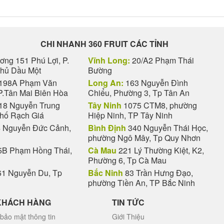
CHI NHANH 360 FRUIT CÁC TỈNH
ng 151 Phú Lợi, P.
Vĩnh Long:
20/A2 Phạm Thái
Thủ Dầu Một
Bường
198A Phạm Văn
Long An:
163 Nguyễn Đình
P.Tân Mai Biên Hòa
Chiểu, Phường 3, Tp Tân An
18 Nguyễn Trung
Tây Ninh
1075 CTM8, phường
phố Rạch Giá
Hiệp Ninh, TP Tây Ninh
 Nguyễn Đức Cảnh,
Bình Định
340 Nguyễn Thái Học,
phường Ngô Mây, Tp Quy Nhơn
B Phạm Hồng Thái,
Cà Mau
221 Lý Thường Kiệt, K2,
Phường 6, Tp Cà Mau
1 Nguyễn Du, Tp
Bắc Ninh
83 Trần Hưng Đạo,
phường Tiền An, TP Bắc Ninh
KHÁCH HÀNG
TIN TỨC
bảo mật thông tin
Giới Thiệu