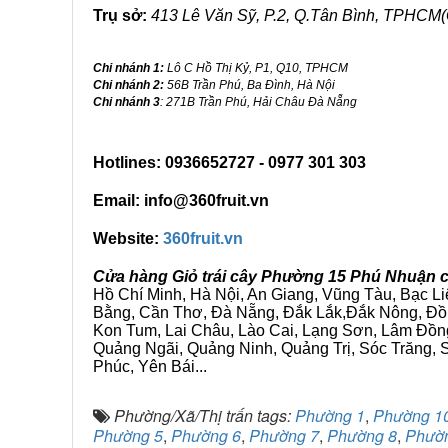
Trụ sở:
413 Lê Văn Sỹ, P.2, Q.Tân Bình, TPHCM(
Chi nhánh 1:
Lô C Hồ Thị Kỷ, P1, Q10, TPHCM
Chi nhánh 2:
56B Trần Phú, Ba Đình, Hà Nội
Chi nhánh 3
: 271B Trần Phú, Hải Châu Đà Nẵng
Hotlines: 0936652727 - 0977 301 303
Email: info@360fruit.vn
Website:
360fruit.vn
Cửa hàng Giỏ trái cây Phường 15 Phú Nhuận c
Hồ Chí Minh, Hà Nội, An Giang, Vũng Tàu, Bạc L
Bằng, Cần Thơ, Đà Nẵng, Đắk Lắk,Đắk Nông, Đồn
Kon Tum, Lai Châu, Lào Cai, Lạng Sơn, Lâm Đồn
Quảng Ngãi, Quảng Ninh, Quảng Trị, Sóc Trăng, S
Phúc, Yên Bái...
Phường/Xã/Thị trấn tags:
Phường 1
,
Phường 1
Phường 5
,
Phường 6
,
Phường 7
,
Phường 8
,
Phườ