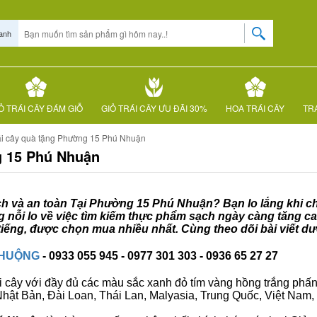
anh
Ỏ TRÁI CÂY ĐÁM GIỖ
GIỎ TRÁI CÂY ƯU ĐÃI 30%
HOA TRÁI CÂY
TRÁ
ái cây quà tặng Phường 15 Phú Nhuận
g 15 Phú Nhuận
ạch và an toàn Tại Phường 15 Phú Nhuận? Bạn lo lắng khi ch
nỗi lo về việc tìm kiếm thực phẩm sạch ngày càng tăng ca
iếng, được chọn mua nhiều nhất. Cùng theo dõi bài viết dư
CHUỘNG
- 0933 055 945 - 0977 301 303 - 0936 65 27 27
i cây với đầy đủ các màu sắc xanh đỏ tím vàng hồng trắng phấn..
ư Nhật Bản, Đài Loan, Thái Lan, Malyasia, Trung Quốc, Việt Nam, 