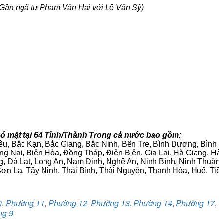
Gần ngã tư Phạm Văn Hai với Lê Văn Sỹ)
ó mặt tại 64 Tỉnh/Thành Trong cả nước bao gồm:
iêu, Bắc Kạn, Bắc Giang, Bắc Ninh, Bến Tre, Bình Dương, Bìn
g Nai, Biên Hòa, Đồng Tháp, Điện Biên, Gia Lai, Hà Giang,
g, Đà Lạt, Long An, Nam Định, Nghệ An, Ninh Bình, Ninh Thuậ
ơn La, Tây Ninh, Thái Bình, Thái Nguyên, Thanh Hóa, Huế, Ti
0
,
Phường 11
,
Phường 12
,
Phường 13
,
Phường 14
,
Phường 17
,
ng 9