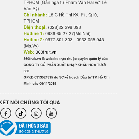
TPHCM (Gần ngã tư Phạm Văn Hai với Lê
Văn Sỹ)
Chi nhánh:
Lô C Hồ Thị Kỷ, P1, Q10,
TPHCM
Điện thoại:
(028)22 298 398
Hotline 1:
0936 65 27 27(Ms.Nhi)
Hotline 2:
0977 301 303 - 0933 055 945
(Ms.Vy)
Web:
360fruit.vn
360fruit.vn là website trực thuộc quyền quản lý của
CÔNG TY CỔ PHẦN XUẤT NHẬP KHẨU HOA TƯƠI
360
GPKD 0313524315 do Sở kế hoạch Đầu tư TP. Hồ Chí
Minh cấp 06/11/2015
KẾT NỐI CHÚNG TÔI QUA