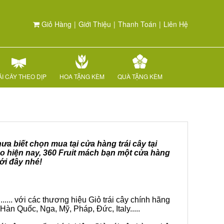
Giỏ Hàng
|
Giới Thiệu
|
Thanh Toán
|
Liên Hệ
I CÂY THEO DỊP
HOA TẶNG KÈM
QUÀ TẶNG KÈM
ưa biết chọn mua tại cửa hàng trái cây tại
o hiện nay, 360 Fruit mách bạn một cửa hàng
ới đây nhé!
.... với các thương hiệu Giỏ trái cây chính hãng
Hàn Quốc, Nga, Mỹ, Pháp, Đức, Italy.....