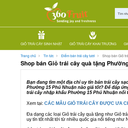
Tìm nh
GIỎ TRÁI CÂY SINH NHẬT
GIỎ TRÁI CÂY KHAI TRƯƠNG
GI
Trang chủ
Tin tức
Điểm bán trái cây tươi
Shop bán Giỏ tr
Shop bán Giỏ trái cây quà tặng Phườn
Bạn đang tìm một địa chỉ uy tín bán trái cây s
Phường 15 Phú Nhuận nào giá tốt? Để đáp ứng 
trái cây nhập khẩu Phường 15 Phú Nhuận nổi t
Xem tại:
CÁC MẪU GIỎ TRÁI CÂY ĐƯỢC ƯA 
Đa dạng các loại Giỏ trái cây quà tặng như Giỏ trá
uy tín tốt nhất tới từ nhiều quốc gia nổi tiếng nh