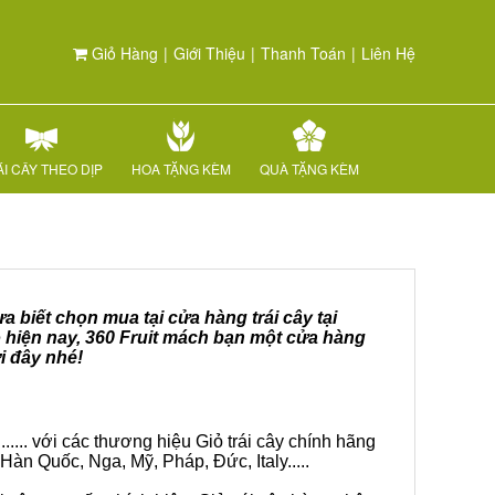
Giỏ Hàng
|
Giới Thiệu
|
Thanh Toán
|
Liên Hệ
I CÂY THEO DỊP
HOA TẶNG KÈM
QUÀ TẶNG KÈM
 biết chọn mua tại cửa hàng trái cây tại
 hiện nay, 360 Fruit mách bạn một cửa hàng
i đây nhé!
.... với các thương hiệu Giỏ trái cây chính hãng
Hàn Quốc, Nga, Mỹ, Pháp, Đức, Italy.....