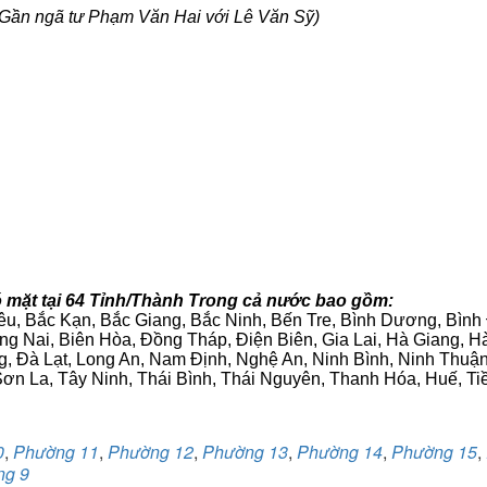
Gần ngã tư Phạm Văn Hai với Lê Văn Sỹ)
 mặt tại 64 Tỉnh/Thành Trong cả nước bao gồm:
iêu, Bắc Kạn, Bắc Giang, Bắc Ninh, Bến Tre, Bình Dương, Bìn
g Nai, Biên Hòa, Đồng Tháp, Điện Biên, Gia Lai, Hà Giang,
g, Đà Lạt, Long An, Nam Định, Nghệ An, Ninh Bình, Ninh Thuậ
ơn La, Tây Ninh, Thái Bình, Thái Nguyên, Thanh Hóa, Huế, Ti
0
,
Phường 11
,
Phường 12
,
Phường 13
,
Phường 14
,
Phường 15
,
ng 9