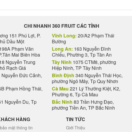
CHI NHANH 360 FRUIT CÁC TỈNH
ng 151 Phú Lợi, P.
Vĩnh Long:
20/A2 Phạm Thái
Thủ Dầu Một
Bường
198A Phạm Văn
Long An:
163 Nguyễn Đình
P.Tân Mai Biên Hòa
Chiểu, Phường 3, Tp Tân An
18 Nguyễn Trung
Tây Ninh
1075 CTM8, phường
phố Rạch Giá
Hiệp Ninh, TP Tây Ninh
 Nguyễn Đức Cảnh,
Bình Định
340 Nguyễn Thái Học,
phường Ngô Mây, Tp Quy Nhơn
B Phạm Hồng Thái,
Cà Mau
221 Lý Thường Kiệt, K2,
Phường 6, Tp Cà Mau
1 Nguyễn Du, Tp
Bắc Ninh
83 Trần Hưng Đạo,
phường Tiền An, TP Bắc Ninh
KHÁCH HÀNG
TIN TỨC
bảo mật thông tin
Giới Thiệu