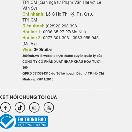
TPHCM (Gần ngã tư Phạm Văn Hai với Lê
Văn Sỹ)
Chi nhánh:
Lô C Hồ Thị Kỷ, P1, Q10,
TPHCM
Điện thoại:
(028)22 298 398
Hotline 1:
0936 65 27 27(Ms.Nhi)
Hotline 2:
0977 301 303 - 0933 055 945
(Ms.Vy)
Web:
360fruit.vn
360fruit.vn là website trực thuộc quyền quản lý của
CÔNG TY CỔ PHẦN XUẤT NHẬP KHẨU HOA TƯƠI
360
GPKD 0313524315 do Sở kế hoạch Đầu tư TP. Hồ Chí
Minh cấp 06/11/2015
KẾT NỐI CHÚNG TÔI QUA