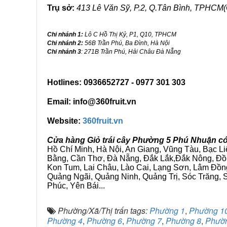
Trụ sở:
413 Lê Văn Sỹ, P.2, Q.Tân Bình, TPHCM(
Chi nhánh 1:
Lô C Hồ Thị Kỷ, P1, Q10, TPHCM
Chi nhánh 2:
56B Trần Phú, Ba Đình, Hà Nội
Chi nhánh 3
: 271B Trần Phú, Hải Châu Đà Nẵng
Hotlines: 0936652727 - 0977 301 303
Email: info@360fruit.vn
Website:
360fruit.vn
Cửa hàng Giỏ trái cây Phường 5 Phú Nhuận có
Hồ Chí Minh, Hà Nội, An Giang, Vũng Tàu, Bạc L
Bằng, Cần Thơ, Đà Nẵng, Đắk Lắk,Đắk Nông, Đồn
Kon Tum, Lai Châu, Lào Cai, Lạng Sơn, Lâm Đồn
Quảng Ngãi, Quảng Ninh, Quảng Trị, Sóc Trăng, S
Phúc, Yên Bái...
Phường/Xã/Thị trấn tags:
Phường 1
,
Phường 1
Phường 4
,
Phường 6
,
Phường 7
,
Phường 8
,
Phườ