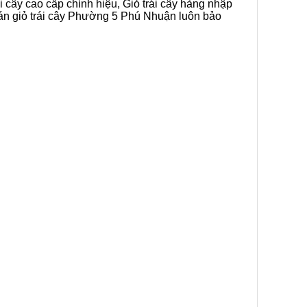
i cây cao cấp chính hiệu, Giỏ trái cây hàng nhập
bán giỏ trái cây Phường 5 Phú Nhuận luôn bảo