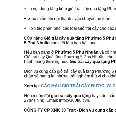
+ In nội dung tặng kèm giỏ Trái cây quà tặng P
+ Giao miễn phí nội thành , vận chuyển an toàn
+ Hợp tác phân phối các loại Giỏ trái cây cho các 
Cửa hàng
Giỏ trái cây quà tặng Phường 5 Phú
5 Phú Nhuận
cam kết làm bạn hài lòng.
Nếu bạn đang ở
Phường 5 Phú Nhuận
và có nhu
Giỏ trái cây Quà tặng Phường 5 Phú Nhuận cho qu
hành mang thương hiệu
Giỏ trái cây quà tặng
Dịch vụ cung cấp giỏ trái cây quà tặng Phường
chắn sẽ mang lại những trải nghiệm thù vị cho kh
Xem tại:
CÁC MẪU GIỎ TRÁI CÂY ĐƯỢC ƯA
Nếu muốn đặt
giỏ trái cây quà tặng
hay cần thắc 
27(Ms.Nhi), Email: info@360fruit.vn.
CÔNG TY CP XNK 30 Truit - Dịch vụ cung cấp gi