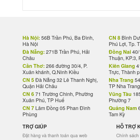
Hà Nội:
56B Trần Phú, Ba Đình,
CN 8
Bình Dươ
Hà Nội
Phú Lợi, Tp. 
Đà Nẵng:
271B Trần Phú, Hải
Đồng Nai
40/
Châu
Thuận, KP.3, 
Cần Thơ:
266 đường 30/4, P.
Kiên Giang
4
Xuân khánh, Q.Ninh Kiều
Trực, Thành 
CN 5
Đà Nẵng 32 Lê Thanh Nghị,
Nha Trang
54
Quận Hải Châu
TP Nha Trang
CN 6
71 Trường Chinh, Phường
Vũng Tàu
185
Xuân Phú, TP Huế
Phường 7
CN 7
Lâm Đồng 05 Phan Đình
Quảng Nam
6
Phùng
Tam Kỳ
TRỢ GIÚP
HỖ TRỢ 
Đặt hàng và thanh toán qua web
Chính sách 