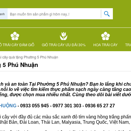
anh
Ỏ TRÁI CÂY ĐÁM GIỖ
GIỎ TRÁI CÂY ƯU ĐÃI 30%
HOA TRÁI CÂY
TRÁ
ái cây quà tặng Phường 5 Phú Nhuận
g 5 Phú Nhuận
ạch và an toàn Tại Phường 5 Phú Nhuận? Bạn lo lắng khi chưa
ỗi lo về việc tìm kiếm thực phẩm sạch ngày càng tăng cao
ếng, được chọn mua nhiều nhất. Cùng theo dõi bài viết dướ
CHUỘNG
- 0933 055 945 - 0977 301 303 - 0936 65 27 27
i cây với đầy đủ các màu sắc xanh đỏ tím vàng hồng trắng phấn..
ư Nhật Bản, Đài Loan, Thái Lan, Malyasia, Trung Quốc, Việt Nam, 