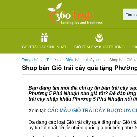
Tìm nh
GIỎ TRÁI CÂY SINH NHẬT
GIỎ TRÁI CÂY KHAI TRƯƠNG
GI
Trang chủ
Tin tức
Điểm bán trái cây tươi
Shop bán Giỏ tr
Shop bán Giỏ trái cây quà tặng Phườn
Bạn đang tìm một địa chỉ uy tín bán trái cây s
Phường 5 Phú Nhuận nào giá tốt? Để đáp ứng n
trái cây nhập khẩu Phường 5 Phú Nhuận nổi ti
Xem tại:
CÁC MẪU GIỎ TRÁI CÂY ĐƯỢC ƯA 
Đa dạng các loại Giỏ trái cây quà tặng như Giỏ trá
uy tín tốt nhất tới từ nhiều quốc gia nổi tiếng nh